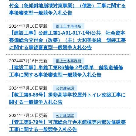
付金（急傾斜地崩壊対策事業）（債務）工事に関する
事後審査型一般競争入札公告
2024年7月16日更新
郡上土木事務所
【建設工事】公建工第1-A01-017-1号/公共 社会資本
整備総合交付金（改築）（主）大和美並線 舗装工事
に関する事後審査型一般競争入札公告
2024年7月16日更新
郡上土木事務所
【建設工事】単維工第R6舗修-2号/県単 舗装道補修
工事に関する事後審査型一般競争入札公告
2024年7月16日更新
公共建築課
【教工第6-86号】揖斐高等学校屋外トイレ改築工事に
関する一般競争入札公告
2024年7月16日更新
公共建築課
【管工第6-79号】可茂総合庁舎本館棟等内部改修建築
工事に関する一般競争入札公告