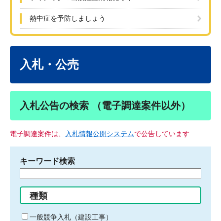
熱中症を予防しましょう
本
文
入札・公売
入札公告の検索 （電子調達案件以外）
電子調達案件は、
入札情報公開システム
で公告しています
キーワード検索
検
索
す
種類
る
キ
一般競争入札（建設工事）