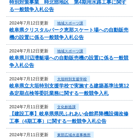
特別対策事業 時北部地区 第4期用水路工事に関す
る一般競争入札公告
2024年7月12日更新
地域スポーツ課
岐阜県クリスタルパーク恵那スケート場への自動販売
機の設置に係る一般競争入札公告
2024年7月12日更新
地域スポーツ課
岐阜県川辺漕艇場への自動販売機の設置に係る一般競
争入札公告
2024年7月12日更新
大垣特別支援学校
岐阜県立大垣特別支援学校で実施する建築基準法第12
条定期点検等委託業務に関する一般競争入札
2024年7月11日更新
文化創造課
【建設工事】岐阜県県民ふれあい会館昇降機設備改修
工事（4期工事）に関する一般競争入札公告
2024年7月11日更新
東部広域水道事務所