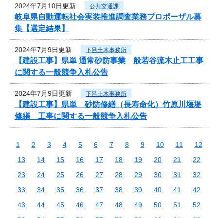
2024年7月10日更新
公共交通課
岐阜県自動運転社会実装推進調査業務プロポーザル募
集【選定結果】
2024年7月9日更新
下呂土木事務所
【建設工事】県単 通常砂防事業 般若谷流木止工工事
に関する一般競争入札公告
2024年7月9日更新
下呂土木事務所
【建設工事】県単 砂防修繕（長寿命化）竹原川堰堤
修繕 工事に関する一般競争入札公告
1
2
3
4
5
6
7
8
9
10
11
12
13
14
15
16
17
18
19
20
21
22
23
24
25
26
27
28
29
30
31
32
33
34
35
36
37
38
39
40
41
42
43
44
45
46
47
48
49
50
51
52