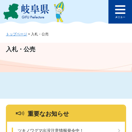
ペ
メ
このページの本文へ
ー
ニ
メ
ジ
ュ
ニ
の
ー
ュ
先
を
ー
頭
飛
トップページ
>
入札・公売
で
ば
す
し
入札・公売
。
て
本
文
へ
重要なお知らせ
ツキノワグマ出没注意情報発令中！