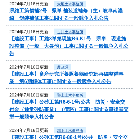
2024年7月16日更新
大垣土木事務所
県維工第舗補2号 県単 舗装道補修（主）岐阜南濃
線 舗装補修工事に関する一般競争入札公告
2024年7月16日更新
古川土木事務所
【建設工事】工維3単第現施R6-K1号 県単 現道施
設整備（一般 大谷他）工事に関する一般競争入札公
告
2024年7月16日更新
農政課
【建設工事】畜産研究所養豚養鶏研究部再編整備事
業 第6期解体工事に関する一般競争入札公告
2024年7月16日更新
郡上土木事務所
【建設工事】公砂工第R6-6-1号/公共 防災・安全交
付金（通常砂防事業）（債務）工事に関する事後審査
型一般競争入札公告
2024年7月16日更新
郡上土木事務所
【建設工事】公砂工第R6-88-1号/公共 防災・安全交