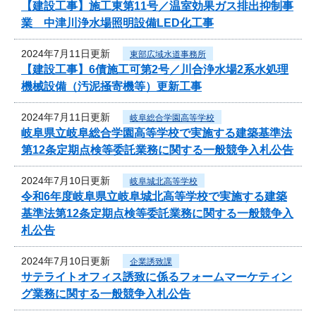
【建設工事】施工東第11号／温室効果ガス排出抑制事
業 中津川浄水場照明設備LED化工事
2024年7月11日更新
東部広域水道事務所
【建設工事】6債施工可第2号／川合浄水場2系水処理
機械設備（汚泥掻寄機等）更新工事
2024年7月11日更新
岐阜総合学園高等学校
岐阜県立岐阜総合学園高等学校で実施する建築基準法
第12条定期点検等委託業務に関する一般競争入札公告
2024年7月10日更新
岐阜城北高等学校
令和6年度岐阜県立岐阜城北高等学校で実施する建築
基準法第12条定期点検等委託業務に関する一般競争入
札公告
2024年7月10日更新
企業誘致課
サテライトオフィス誘致に係るフォームマーケティン
グ業務に関する一般競争入札公告