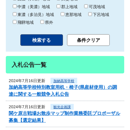
中濃（美濃）地域
郡上地域
可茂地域
東濃（多治見）地域
恵那地域
下呂地域
飛騨地域
県外
入札公告一覧
2024年7月16日更新
加納高等学校
加納高等学校特別教室用机・椅子(県産材使用）の調
達に関する一般競争入札公告
2024年7月16日更新
観光企画課
関ケ原古戦場お散歩マップ制作業務委託プロポーザル
募集【選定結果】