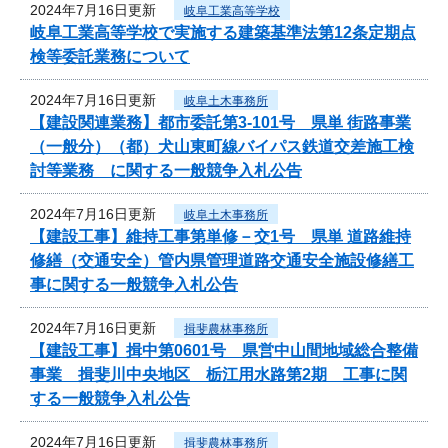
2024年7月16日更新
岐阜工業高等学校
岐阜工業高等学校で実施する建築基準法第12条定期点
検等委託業務について
2024年7月16日更新
岐阜土木事務所
【建設関連業務】都市委託第3-101号 県単 街路事業
（一般分）（都）犬山東町線バイパス鉄道交差施工検
討等業務 に関する一般競争入札公告
2024年7月16日更新
岐阜土木事務所
【建設工事】維持工事第単修－交1号 県単 道路維持
修繕（交通安全）管内県管理道路交通安全施設修繕工
事に関する一般競争入札公告
2024年7月16日更新
揖斐農林事務所
【建設工事】揖中第0601号 県営中山間地域総合整備
事業 揖斐川中央地区 栃江用水路第2期 工事に関
する一般競争入札公告
2024年7月16日更新
揖斐農林事務所