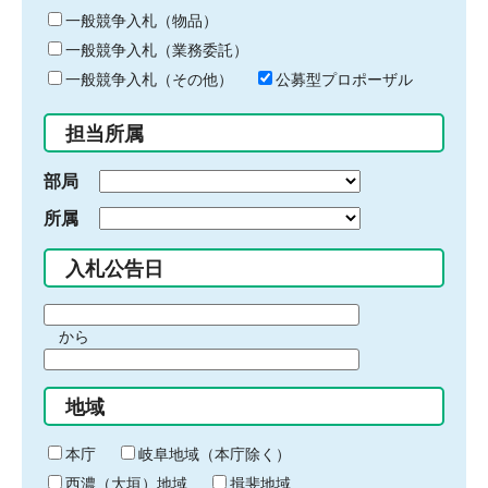
ー
一般競争入札（物品）
ワ
一般競争入札（業務委託）
ー
ド
一般競争入札（その他）
公募型プロポーザル
を
入
担当所属
力
部局
所属
入札公告日
期
から
間
期
の
間
始
地域
の
ま
終
り
わ
本庁
岐阜地域（本庁除く）
り
西濃（大垣）地域
揖斐地域