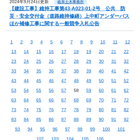
2024年9月24日更新
岐阜土木事務所
【建設工事】維持工事第43-A023-01-2号 公共 防
災・安全交付金（道路維持修繕）上中町アンダーパス
ほか補修工事に関する一般競争入札公告
1
2
3
4
5
6
7
8
9
10
11
12
13
14
15
16
17
18
19
20
21
22
23
24
25
26
27
28
29
30
31
32
33
34
35
36
37
38
39
40
41
42
43
44
45
46
47
48
49
50
51
52
53
54
55
56
57
58
59
60
61
62
63
64
65
66
67
68
69
70
71
72
73
74
75
76
77
78
79
80
81
82
83
84
85
86
87
88
89
90
91
92
93
94
95
96
97
98
99
100
101
102
103
104
105
106