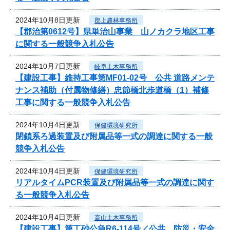
2024年10月8日更新
郡上農林事務所
【郡治第0612号】県単治山事業 山ノカクラ地区工事
に関する一般競争入札公告
2024年10月7日更新
岐阜土木事務所
【建設工事】維持工事第MF01-02号 公共 道路メンテ
ナンス補助（付属物修繕）忠節橋北歩道橋（1）補修
工事に関する一般競争入札公告
2024年10月4日更新
保健環境研究所
閉鎖系ろ過装置及び附属品等一式の調達に関する一般
競争入札公告
2024年10月4日更新
保健環境研究所
リアルタイムPCR装置及び附属品等一式の調達に関す
る一般競争入札公告
2024年10月4日更新
高山土木事務所
【建設工事】第工砂公急R6-114号／公共 防災・安全