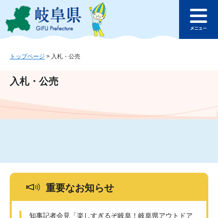
ペ
メ
このページの本文へ
ー
ニ
メ
ジ
ュ
ニ
の
ー
ュ
先
を
ー
頭
飛
トップページ
>
入札・公売
で
ば
す
し
入札・公売
。
て
本
文
へ
重要なお知らせ
知事記者会見「楽しすぎるぞ岐阜！岐阜県アウトドア