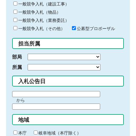
キ
一般競争入札（建設工事）
ー
一般競争入札（物品）
ワ
一般競争入札（業務委託）
ー
ド
一般競争入札（その他）
公募型プロポーザル
を
入
担当所属
力
部局
所属
入札公告日
期
から
間
期
の
間
始
地域
の
ま
終
り
わ
本庁
岐阜地域（本庁除く）