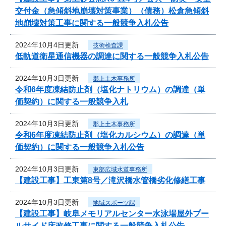
交付金（急傾斜地崩壊対策事業）（債務）松倉急傾斜
地崩壊対策工事に関する一般競争入札公告
2024年10月4日更新
技術検査課
低軌道衛星通信機器の調達に関する一般競争入札公告
2024年10月3日更新
郡上土木事務所
令和6年度凍結防止剤（塩化ナトリウム）の調達（単
価契約）に関する一般競争入札
2024年10月3日更新
郡上土木事務所
令和6年度凍結防止剤（塩化カルシウム）の調達（単
価契約）に関する一般競争入札公告
2024年10月3日更新
東部広域水道事務所
【建設工事】工東第8号／滝沢橋水管橋劣化修繕工事
2024年10月3日更新
地域スポーツ課
【建設工事】岐阜メモリアルセンター水泳場屋外プー
ルサイド床改修工事に関する一般競争入札公告