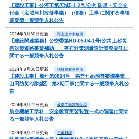
【建設工事】公河工第広域5-1-2号/公共 防災・安全交
付金（広域河川改修事業）（債務）工事 に関する事後
審査型一般競争入札公告
2024年9月30日更新
郡上土木事務所
【建設関連業務】公交委第HD-05-04-1号/公共 土砂災
害対策道路事業補助 落石対策測量設計業務委託に
関する一般競争入札公告
2024年9月30日更新
飛騨農林事務所
【建設工事】飛た第0604号 県営ため池等整備事業
山田防災2期地区 第2期工事に関する一般競争入札公
告
2024年9月27日更新
岐阜工業高等学校
航空機械工学科 安全教育実習装置一式の調達に関す
る一般競争入札公告
2024年9月27日更新
市町村課