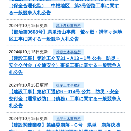
（保全合理化型） 中根地区 第3号管路工事に関す
る一般競争入札公告
2024年10月15日更新
郡上農林事務所
【郡治第0608号】県単治山事業 鷲ヶ嶽・講堂ヶ洞地
区工事に関する一般競争入札公告
2024年10月15日更新
揖斐土木事務所
【建設工事】第維工交安31－A13－1号 公共 防災・
安全交付金（交通安全）事業工事に関する一般競争入
札公告
2024年10月15日更新
揖斐土木事務所
【建設工事】第砂工通砂6－014号 公共 防災・安全
交付金（通常砂防）（債務）工事に関する一般競争入
札公告
2024年10月15日更新
揖斐土木事務所
【建設関連業務】第維委崩落－C号 県単 崩落決壊