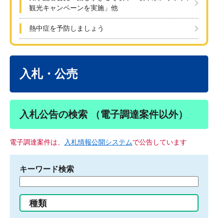
観光キャンペーンを実施」他
熱中症を予防しましょう
本
文
入札・公売
入札公告の検索 （電子調達案件以外）
電子調達案件は、
入札情報公開システム
で公告しています
キーワード検索
検
索
す
種類
る