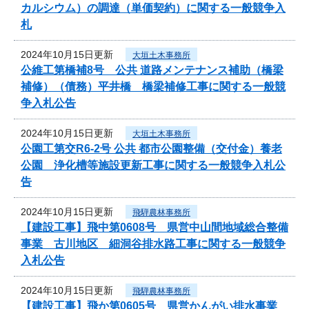
カルシウム）の調達（単価契約）に関する一般競争入
札
2024年10月15日更新
大垣土木事務所
公維工第橋補8号 公共 道路メンテナンス補助（橋梁
補修）（債務）平井橋 橋梁補修工事に関する一般競
争入札公告
2024年10月15日更新
大垣土木事務所
公園工第交R6-2号 公共 都市公園整備（交付金）養老
公園 浄化槽等施設更新工事に関する一般競争入札公
告
2024年10月15日更新
飛騨農林事務所
【建設工事】飛中第0608号 県営中山間地域総合整備
事業 古川地区 細洞谷排水路工事に関する一般競争
入札公告
2024年10月15日更新
飛騨農林事務所
【建設工事】飛か第0605号 県営かんがい排水事業