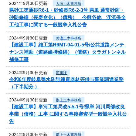
2024年9月30日更新
大垣土木事務所
県砂工第通砂R6-1・砂修長R6-2-3号 県単 通常砂防・
砂防修繕（長寿命化）（債務） 今熊谷他 渓流保全
工他工事に関する一般競争入札公告
2024年9月30日更新
美濃土木事務所
【建設工事】維工第R6MT-04-01-5号/公共道路メンテ
ナンス補助（道路維持修繕）（債務）タラガトンネル
補修工事
2024年9月30日更新
河川課
令和6年度岐阜県水防訓練資器材等供与事業調達業務
（下半期分 ）
2024年9月30日更新
郡上土木事務所
【建設工事】単河工第局改5-5-1号/県単 河川局部改良
事業（債務）工事 に関する事後審査型一般競争入札公
告
2024年9月30日更新
郡上土木事務所