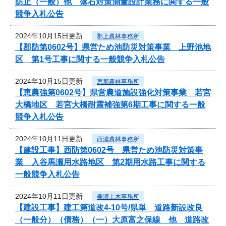
防止（一般）他 落石対策測量設計業務に関する一般
競争入札公告
2024年10月15日更新
郡上農林事務所
【郡防第0602号】県営ため池防災対策事業 上野池地
区 第1号工事に関する一般競争入札公告
2024年10月15日更新
恵那農林事務所
【恵農強第0602号】県営農道施設強化対策事業 若宮
大橋地区 若宮大橋耐震補強第6期工事に関する一般
競争入札公告
2024年10月11日更新
西濃農林事務所
【建設工事】西防第0602号 県営ため池防災対策事
業 入谷馬瀬用水路地区 第2期用水路工事に関する
一般競争入札公告
2024年10月11日更新
美濃土木事務所
【建設工事】建工第道改4-10号/県単 道路新設改良
（一般分）（債務）（一）大原富之保線 他 道路改