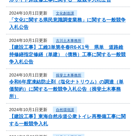
2024年10月1日更新
文化創造課
「文化に関する県民意識調査業務」に関する一般競争
入札公告
2024年10月1日更新
古川土木事務所
【建設工事】工維3単第冬春R6-K1号 県単 道路維
持修繕指定修繕（単建）（債務）工事に関する一般競
争入札公告
2024年10月1日更新
揖斐土木事務所
令和6年度凍結防止剤（塩化ナトリウム）の調達（単
価契約）に関する一般競争入札公告（揖斐土木事務
所）
2024年10月1日更新
自然環境課
【建設工事】東海自然歩道公衆トイレ再整備工事に関
する一般競争入札