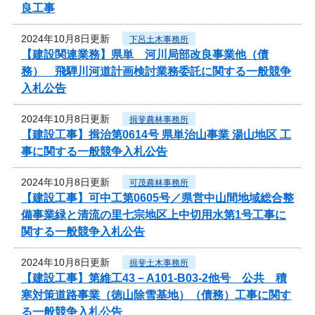
良工事
2024年10月8日更新
下呂土木事務所
【建設関連業務】県単 河川局部改良事業他（債
務） 飛騨川河道計画検討業務委託に関する一般競争
入札公告
2024年10月8日更新
揖斐農林事務所
【建設工事】揖治第0614号 県単治山事業 湯山地区 工
事に関する一般競争入札公告
2024年10月8日更新
可茂農林事務所
【建設工事】可中工第0605号／県営中山間地域総合整
備事業緑と清流の里七宗地区上中切用水第1号工事に
関する一般競争入札公告
2024年10月8日更新
揖斐土木事務所
【建設工事】第維工43－A101-B03-2他号 公共 積
寒対策道路事業（徳山除雪基地）（債務）工事に関す
る一般競争入札公告