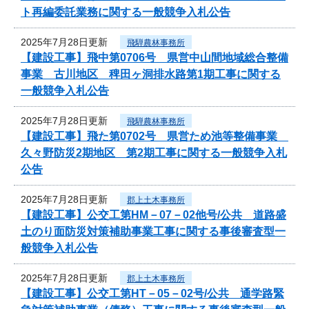
ト再編委託業務に関する一般競争入札公告
2025年7月28日更新
飛騨農林事務所
【建設工事】飛中第0706号 県営中山間地域総合整備
事業 古川地区 稗田ヶ洞排水路第1期工事に関する
一般競争入札公告
2025年7月28日更新
飛騨農林事務所
【建設工事】飛た第0702号 県営ため池等整備事業
久々野防災2期地区 第2期工事に関する一般競争入札
公告
2025年7月28日更新
郡上土木事務所
【建設工事】公交工第HM－07－02他号/公共 道路盛
土のり面防災対策補助事業工事に関する事後審査型一
般競争入札公告
2025年7月28日更新
郡上土木事務所
【建設工事】公交工第HT－05－02号/公共 通学路緊