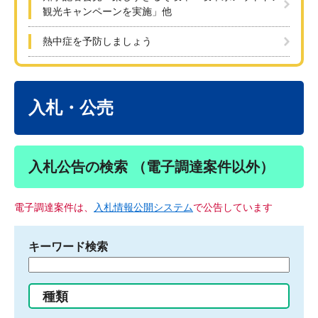
観光キャンペーンを実施」他
熱中症を予防しましょう
本
文
入札・公売
入札公告の検索 （電子調達案件以外）
電子調達案件は、
入札情報公開システム
で公告しています
キーワード検索
検
索
す
種類
る