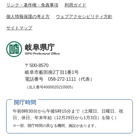
リンク・著作権・免責事項
利用ガイド
個人情報保護の考え方
ウェブアクセシビリティ方針
サイトマップ
岐阜県庁
GIFU Prefectural Office
〒500-8570
岐阜市薮田南2丁目1番1号
電話番号 058-272-1111（代表）
（法人番号4000020210005）
開庁時間
午前8時30分から午後5時15分まで
（土曜日、日曜日、祝
日、休日、年末年始（12月29日から1月3日）を除く）
※一部、開庁時間の異なる機関、施設があります。