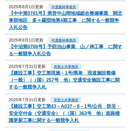
2025年8月1日更新
中濃農林事務所
【中中第0701号】県営中山間地域総合整備事業 関北
東部地区 多々羅団地第4期工事 に関する一般競争
入札公告
2025年8月1日更新
中濃農林事務所
【中治第0706号】予防治山事業 山ノ神工事 に関す
る一般競争入札公告
2025年7月31日更新
恵那土木事務所
【建設工事】交工第現施－1号/県単 現道施設整備
（一般）（（国）257号 他）交通安全施設工事に関
する一般競争入札
2025年7月31日更新
恵那土木事務所
【建設工事】交工第43－A037－8－1号/公共 防災・
安全交付金（交通安全）（（国）363号 他）道路標
識更新工事に関する一般競争入札