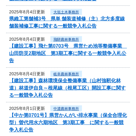
2025年8月4日更新
大垣土木事務所
県維工第舗補3号 県単 舗装道補修（主）北方多度線
舗装補修工事に関する一般競争入札公告
2025年8月4日更新
飛騨農林事務所
【建設工事】飛た第0703号 県営ため池等整備事業
山田防災2期地区 第3期工事に関する一般競争入札公
告
2025年8月4日更新
岐阜農林事務所
【建設工事】森林環境保全整備事業（山村強靭化林
道）林道伊自良～根尾線（根尾工区）開設工事に関す
る一般競争入札公告
2025年8月1日更新
中濃農林事務所
【中か第0701号】県営かんがい排水事業（保全合理化
型）曽代用水六期地区 第3期工事 に関する一般競
争入札公告