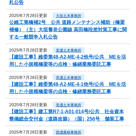
札公告
2025年7月28日更新
大垣土木事務所
公維工第橋補2号 公共 道路メンテナンス補助（橋梁
補修）（主）大垣養老公園線 高田橋段差対策工事に関
する一般競争入札公告
2025年7月28日更新
美濃土木事務所
【建設工事】維委第48-A2-ME-4-2他号/公共 MEを活
用した小規模橋梁等の点検・修繕業務委託工事
2025年7月28日更新
美濃土木事務所
【建設工事】維委第48-A2-ME-4-1他号/公共 MEを活
用した小規模橋梁等の点検・修繕業務委託工事
2025年7月28日更新
美濃土木事務所
【建設工事】建工第R7-1-A01-014号/公共 社会資本
整備総合交付金（道路改築）（国）256号 舗装工事
2025年7月28日更新
西濃農林事務所