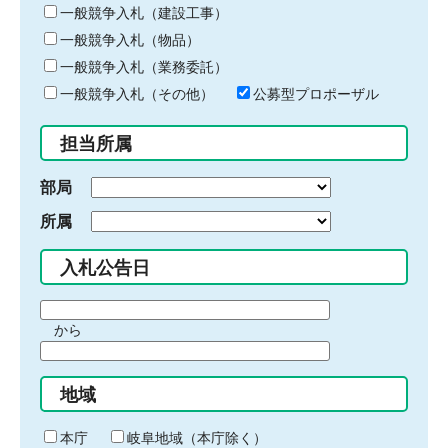
キ
一般競争入札（建設工事）
ー
一般競争入札（物品）
ワ
一般競争入札（業務委託）
ー
ド
一般競争入札（その他）
公募型プロポーザル
を
入
担当所属
力
部局
所属
入札公告日
期
から
間
期
の
間
始
地域
の
ま
終
り
わ
本庁
岐阜地域（本庁除く）