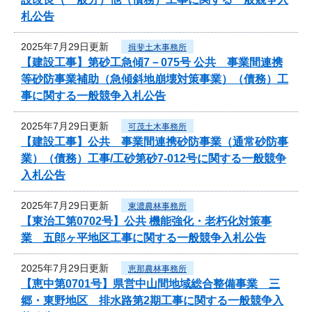
札公告
2025年7月29日更新
揖斐土木事務所
【建設工事】第砂工急傾7－075号 公共 事業間連携
等砂防事業補助（急傾斜地崩壊対策事業）（債務）工
事に関する一般競争入札公告
2025年7月29日更新
可茂土木事務所
【建設工事】公共 事業間連携砂防事業（通常砂防事
業）（債務）工事/工砂第砂7-012号に関する一般競争
入札公告
2025年7月29日更新
東濃農林事務所
【東治工第0702号】公共 機能強化・老朽化対策事
業 五郎ヶ平地区工事に関する一般競争入札公告
2025年7月29日更新
恵那農林事務所
【恵中第0701号】県営中山間地域総合整備事業 三
郷・東野地区 排水路第2期工事に関する一般競争入