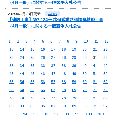
（4月一般）に関する一般競争入札公告
2025年7月28日更新
会計課
【建設工事】第7-124号 路側式道路標識建植他工事
（4月一般）に関する一般競争入札公告
1
2
3
4
5
6
7
8
9
10
11
12
13
14
15
16
17
18
19
20
21
22
23
24
25
26
27
28
29
30
31
32
33
34
35
36
37
38
39
40
41
42
43
44
45
46
47
48
49
50
51
52
53
54
55
56
57
58
59
60
61
62
63
64
65
66
67
68
69
70
71
72
73
74
75
76
77
78
79
80
81
82
83
84
85
86
87
88
89
90
91
92
93
94
95
96
97
98
99
100
101