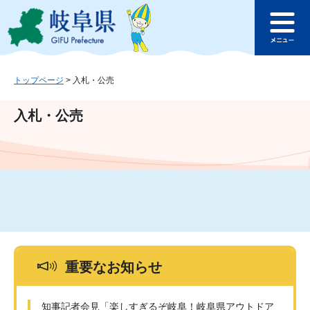
ペ
メ
このページの本文へ
ー
ニ
メ
ジ
ュ
ニ
の
ー
ュ
先
を
ー
頭
飛
トップページ
>
入札・公売
で
ば
す
し
入札・公売
。
て
本
文
へ
重要なお知らせ
知事記者会見「楽しすぎるぞ岐阜！岐阜県アウトドア