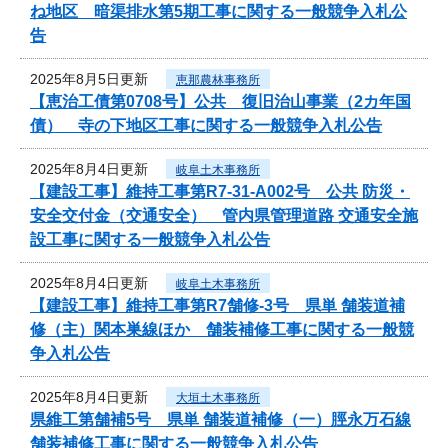
ね地区 暗渠排水第5期工事に関する一般競争入札公
告
2025年8月5日更新
恵那農林事務所
【恵治工債第0708号】公共 復旧治山事業（2カ年国
債） 寺の下地区工事に関する一般競争入札公告
2025年8月4日更新
岐阜土木事務所
【建設工事】維持工事第R7-31-A002号 公共 防災・
安全交付金（交通安全） 管内県管理道路 交通安全施
設工事に関する一般競争入札公告
2025年8月4日更新
岐阜土木事務所
【建設工事】維持工事第R7舗修-3号 県単 舗装道補
修（主）関本巣線ほか 舗装補修工事に関する一般競
争入札公告
2025年8月4日更新
大垣土木事務所
県維工第舗補5号 県単 舗装道補修（一）脛永万石線
舗装補修工事に関する一般競争入札公告