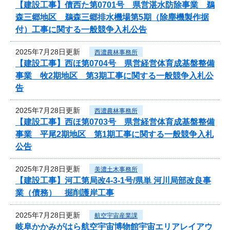
【建設工事】債西た第0701号 県営湛水防除事業 鵜
森三郷地区 鵜森三郷排水機場第5期（除塵機製作据
付）工事に関する一般競争入札公告
2025年7月28日更新
西濃農林事務所
【建設工事】西ほ第0704号 県営経営体育成基盤整備
事業 牧2期地区 第3期工事に関する一般競争入札公
告
2025年7月28日更新
西濃農林事務所
【建設工事】西ほ第0703号 県営経営体育成基盤整備
事業 平尾2期地区 第1期工事に関する一般競争入札
公告
2025年7月28日更新
美濃土木事務所
【建設工事】河工第局改4-3-1号/県単 河川局部改良事
業（債務） 掘削護岸工事
2025年7月28日更新
航空宇宙産業課
岐阜かかみがはら航空宇宙博物館宇宙エリアレイアウ