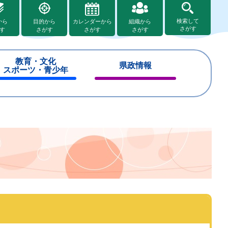
検索して
から
目的から
カレンダーから
組織から
さがす
す
さがす
さがす
さがす
教育・文化
県政情報
スポーツ・青少年
閉
閉
じ
じ
る
る