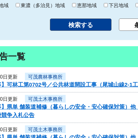
り
地域
東濃（多治見）地域
恵那地域
下呂地域
告一覧
10日更新
可茂農林事務所
】可林工第0702号／公共林道開設工事（尾城山線2-1
10日更新
可茂土木事務所
】県単 舗装道補修（暮らしの安全・安心確保対策）他（
般競争入札公告
10日更新
可茂土木事務所
】県単 舗装道補修（暮らしの安全・安心確保対策）他（