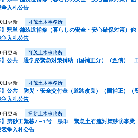
競争入札公告
10日更新
可茂土木事務所
】県単 舗装道補修（暮らしの安全・安心確保対策）他（
競争入札公告
10日更新
可茂土木事務所
】公共 通学路緊急対策補助（国補正分）（翌債） 工事
10日更新
可茂土木事務所
】公共 防災・安全交付金（道路改良）（国補正）（翌債）
競争入札公告
10日更新
揖斐土木事務所
事】第砂工緊暮7－1号 県単 緊急土石流対策砂防事業
般競争入札公告