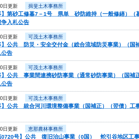
10日更新
揖斐土木事務所
事】第砂工修暮7－1号 県単 砂防維持（一般修繕）（
競争入札公告
10日更新
可茂土木事務所
】公共 防災・安全交付金（総合流域防災事業）（国補正
札公告
10日更新
可茂土木事務所
】公共 事業間連携砂防事業（通常砂防事業）（国補正）（
札公告
10日更新
可茂土木事務所
】公共 統合河川環境整備事業（国補正）（翌債）工事/工
10日更新
恵那農林事務所
0720号】公共 復旧治山事業（0国） 蛇引谷地区工