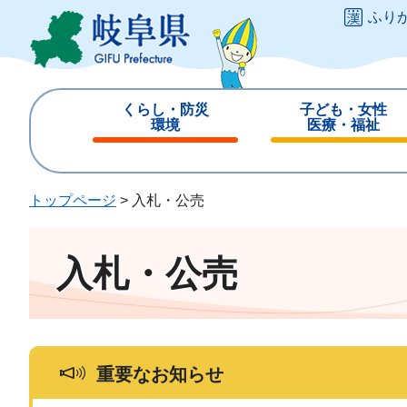
ペ
メ
ふり
ー
ニ
ジ
ュ
の
ー
先
を
くらし・防災
子ども・女性
頭
飛
環境
医療・福祉
で
ば
閉
閉
す
し
じ
じ
。
て
る
る
トップページ
>
入札・公売
本
文
へ
入札・公売
重要なお知らせ