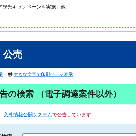
ア観光キャンペーンを実施」他
・公売
示
大きな文字で印刷ページ表示
告の検索 （電子調達案件以外）
、
入札情報公開システム
で公告しています