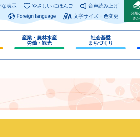
このページの本文へ
がな表示
やさしい にほんご
音声読み上げ
分類
Foreign language
文字サイズ・色変更
さが
産業・農林水産
社会基盤
労働・観光
まちづくり
閉
閉
じ
じ
る
る