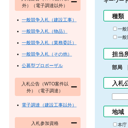
キーワー
外）（電子調達以外）
種類
一般競争入札（建設工事）
一般
一般競争入札（物品）
一般
一般競争入札（業務委託）
担当
一般競争入札（その他）
公募型プロポーザル
部局
入札
入札公告（WTO案件以
外）（電子調達）
期
間
電子調達（建設工事以外）
の
地域
始
入札参加資格
ま
本庁