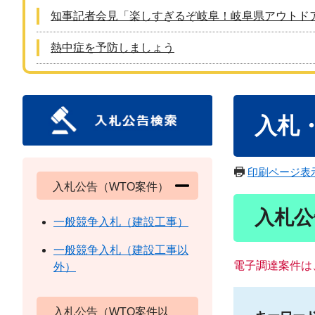
知事記者会見「楽しすぎるぞ岐阜！岐阜県アウトド
熱中症を予防しましょう
本
入札
文
印刷ページ表
入札公告（WTO案件）
入札公
一般競争入札（建設工事）
一般競争入札（建設工事以
電子調達案件は
外）
入札公告（WTO案件以