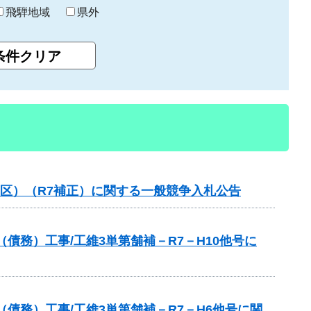
飛騨地域
県外
工区）（R7補正）に関する一般競争入札公告
債務）工事/工維3単第舗補－R7－H10他号に
債務）工事/工維3単第舗補－R7－H6他号に関