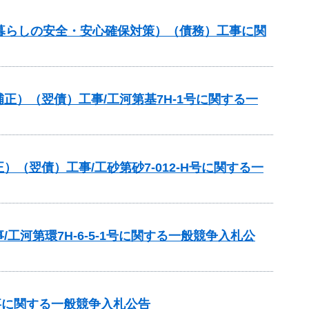
暮らしの安全・安心確保対策）（債務）工事に関
）（翌債）工事/工河第基7H-1号に関する一
翌債）工事/工砂第砂7-012‐H号に関する一
河第環7H-6-5-1号に関する一般競争入札公
事に関する一般競争入札公告