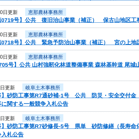
10日更新
恵那農林事務所
第0719号】公共 復旧治山事業（補正） 保古山地区
10日更新
恵那農林事務所
第0718号】公共 緊急予防治山事業（補正） 宮の上
10日更新
恵那農林事務所
705号】公共 山村強靭化林道整備事業 森林基幹道 尾城山
9日更新
岐阜土木事務所
事】砂防工事第R7通砂補-1号 公共 防災・安全交付
事に関する一般競争入札公告
9日更新
岐阜土木事務所
事】砂防工事第R7砂修長-5号 県単 砂防修繕（長寿
争入札公告