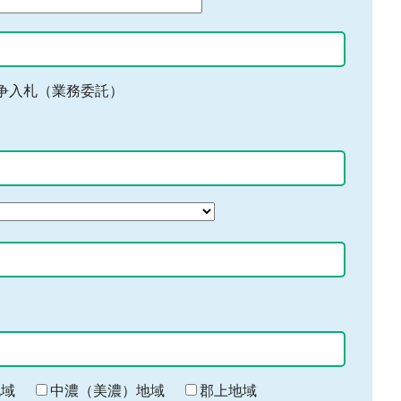
争入札（業務委託）
地域
中濃（美濃）地域
郡上地域