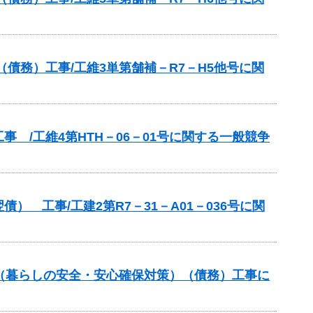
債務）工事/工維3単第舗補－R7－H5他号に関
 /工維4第HTH－06－01号に関する一般競争
 工事/工建2第R7－31－A01－036号に関
（暮らしの安全・安心確保対策）（債務）工事に