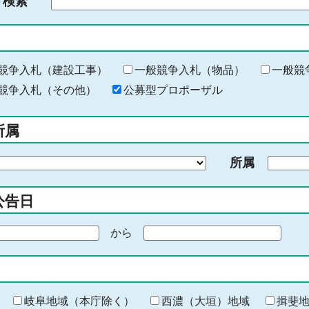
ド検索
検
索
す
る
キ
競争入札（建設工事）
一般競争入札（物品）
一般競
ー
競争入札（その他）
公募型プロポーザル
ワ
ー
所属
ド
を
所属
入
力
公告日
から
期
間
の
終
わ
岐阜地域（本庁除く）
西濃（大垣）地域
揖斐