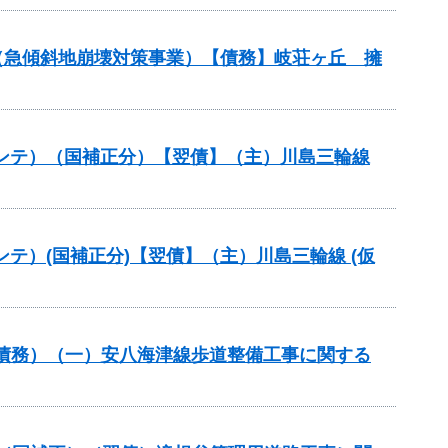
金（急傾斜地崩壊対策事業）【債務】岐荘ヶ丘 擁
路メンテ）（国補正分）【翌債】（主）川島三輪線
メンテ）(国補正分)【翌債】（主）川島三輪線 (仮
）（債務）（一）安八海津線歩道整備工事に関する