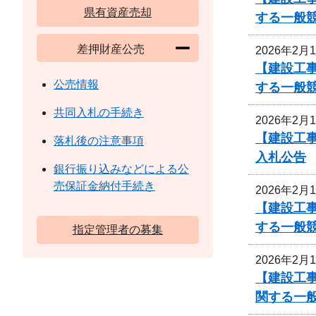
県有資産売却
する一般
差押財産公売
2026年2月
【建設工事
公売情報
する一般
共同入札の手続き
2026年2月
【建設工事
落札後の注意事項
入札公告
銀行振り込みなどによる公
売保証金納付手続き
2026年2月
【建設工事
する一般
指定管理者の募集
2026年2月
【建設工
関する一