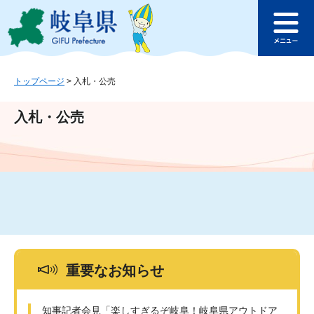
ペ
メ
このページの本文へ
ー
ニ
メ
ジ
ュ
ニ
の
ー
ュ
先
を
ー
頭
飛
トップページ
>
入札・公売
で
ば
す
し
入札・公売
。
て
本
文
へ
重要なお知らせ
知事記者会見「楽しすぎるぞ岐阜！岐阜県アウトドア