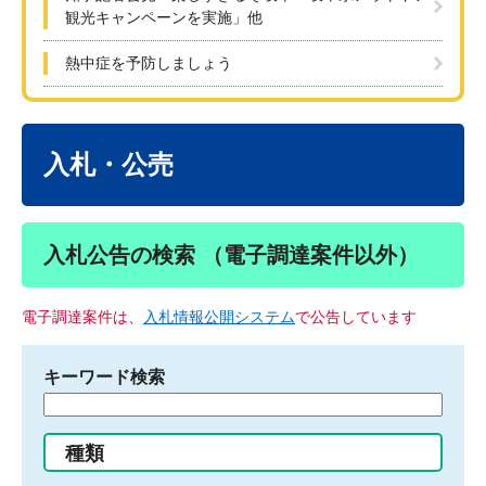
観光キャンペーンを実施」他
熱中症を予防しましょう
本
文
入札・公売
入札公告の検索 （電子調達案件以外）
電子調達案件は、
入札情報公開システム
で公告しています
キーワード検索
検
索
す
種類
る