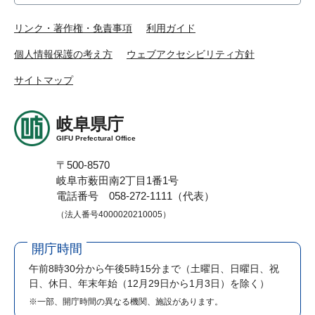
リンク・著作権・免責事項
利用ガイド
個人情報保護の考え方
ウェブアクセシビリティ方針
サイトマップ
岐阜県庁
GIFU Prefectural Office
〒500-8570
岐阜市薮田南2丁目1番1号
電話番号 058-272-1111（代表）
（法人番号4000020210005）
開庁時間
午前8時30分から午後5時15分まで
（土曜日、日曜日、祝
日、休日、年末年始（12月29日から1月3日）を除く）
※一部、開庁時間の異なる機関、施設があります。