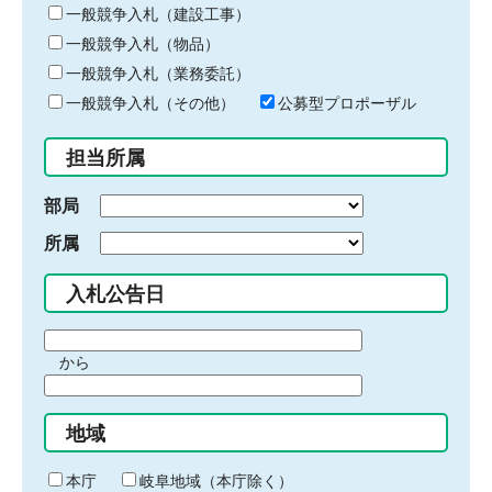
キ
一般競争入札（建設工事）
ー
一般競争入札（物品）
ワ
一般競争入札（業務委託）
ー
ド
一般競争入札（その他）
公募型プロポーザル
を
入
担当所属
力
部局
所属
入札公告日
期
から
間
期
の
間
始
地域
の
ま
終
り
わ
本庁
岐阜地域（本庁除く）