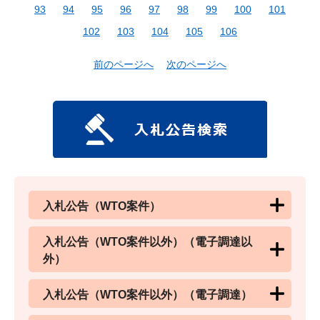
93
94
95
96
97
98
99
100
101
102
103
104
105
106
前のページへ
次のページへ
入札公告（WTO案件）
入札公告（WTO案件以外）（電子調達以
外）
入札公告（WTO案件以外）（電子調達）