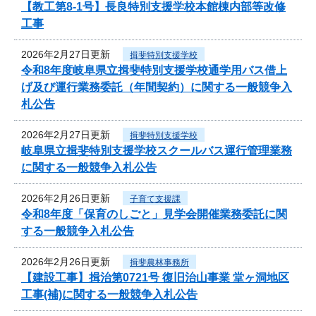
【教工第8-1号】長良特別支援学校本館棟内部等改修
工事
2026年2月27日更新
揖斐特別支援学校
令和8年度岐阜県立揖斐特別支援学校通学用バス借上
げ及び運行業務委託（年間契約）に関する一般競争入
札公告
2026年2月27日更新
揖斐特別支援学校
岐阜県立揖斐特別支援学校スクールバス運行管理業務
に関する一般競争入札公告
2026年2月26日更新
子育て支援課
令和8年度「保育のしごと」見学会開催業務委託に関
する一般競争入札公告
2026年2月26日更新
揖斐農林事務所
【建設工事】揖治第0721号 復旧治山事業 堂ヶ洞地区
工事(補)に関する一般競争入札公告