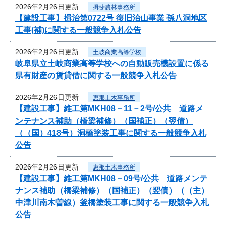
2026年2月26日更新
揖斐農林事務所
【建設工事】揖治第0722号 復旧治山事業 孫八洞地区
工事(補)に関する一般競争入札公告
2026年2月26日更新
土岐商業高等学校
岐阜県立土岐商業高等学校への自動販売機設置に係る
県有財産の賃貸借に関する一般競争入札公告
2026年2月26日更新
恵那土木事務所
【建設工事】維工第MKH08－11－2号/公共 道路メ
ンテナンス補助（橋梁補修）（国補正）（翌債）
（（国）418号）洞橋塗装工事に関する一般競争入札
公告
2026年2月26日更新
恵那土木事務所
【建設工事】維工第MKH08－09号/公共 道路メンテ
ナンス補助（橋梁補修）（国補正）（翌債）（（主）
中津川南木曽線）釜橋塗装工事に関する一般競争入札
公告