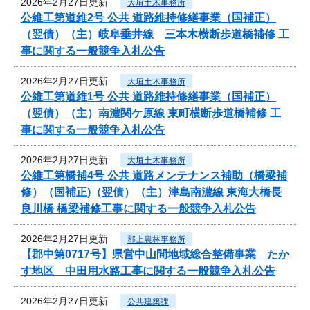
2026年2月27日更新
大垣土木事務所
公維工第道維2号 公共 道路維持修繕事業（国補正）
（翌債）（主）岐阜垂井線 三本木横断歩道橋補修 工
事に関する一般競争入札公告
2026年2月27日更新
大垣土木事務所
公維工第道維1号 公共 道路維持修繕事業（国補正）
（翌債）（主）南濃関ケ原線 東町横断歩道橋補修 工
事に関する一般競争入札公告
2026年2月27日更新
大垣土木事務所
公維工第橋補4号 公共 道路メンテナンス補助（橋梁補
修）（国補正)（翌債）（主）津島南濃線 東海大橋長
良川橋 橋梁補修工事に関する一般競争入札公告
2026年2月27日更新
郡上農林事務所
【郡中第0717号】県営中山間地域総合整備事業 たか
す地区 中田用水路工事に関する一般競争入札公告
2026年2月27日更新
公共建築課