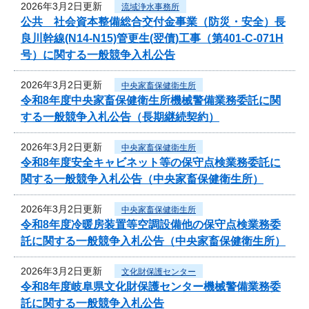
2026年3月2日更新
流域浄水事務所
公共 社会資本整備総合交付金事業（防災・安全）長
良川幹線(N14-N15)管更生(翌債)工事（第401-C-071H
号）に関する一般競争入札公告
2026年3月2日更新
中央家畜保健衛生所
令和8年度中央家畜保健衛生所機械警備業務委託に関
する一般競争入札公告（長期継続契約）
2026年3月2日更新
中央家畜保健衛生所
令和8年度安全キャビネット等の保守点検業務委託に
関する一般競争入札公告（中央家畜保健衛生所）
2026年3月2日更新
中央家畜保健衛生所
令和8年度冷暖房装置等空調設備他の保守点検業務委
託に関する一般競争入札公告（中央家畜保健衛生所）
2026年3月2日更新
文化財保護センター
令和8年度岐阜県文化財保護センター機械警備業務委
託に関する一般競争入札公告