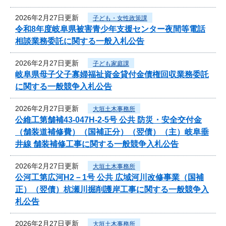
2026年2月27日更新
子ども・女性政策課
令和8年度岐阜県被害青少年支援センター夜間等電話
相談業務委託に関する一般入札公告
2026年2月27日更新
子ども家庭課
岐阜県母子父子寡婦福祉資金貸付金債権回収業務委託
に関する一般競争入札公告
2026年2月27日更新
大垣土木事務所
公維工第舗補43-047H-2-5号 公共 防災・安全交付金
（舗装道補修費）（国補正分）（翌債）（主）岐阜垂
井線 舗装補修工事に関する一般競争入札公告
2026年2月27日更新
大垣土木事務所
公河工第広河H2－1号 公共 広域河川改修事業（国補
正）（翌債）杭瀬川掘削護岸工事に関する一般競争入
札公告
2026年2月27日更新
大垣土木事務所