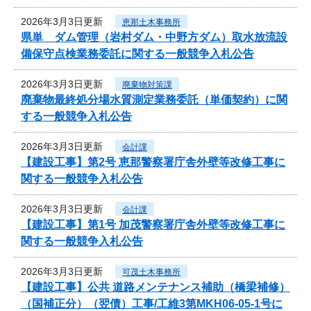
2026年3月3日更新
恵那土木事務所
県単 ダム管理（岩村ダム・中野方ダム）取水放流設
備保守点検業務委託に関する一般競争入札公告
2026年3月3日更新
廃棄物対策課
廃棄物最終処分場水質測定業務委託（単価契約）に関
する一般競争入札公告
2026年3月3日更新
会計課
【建設工事】第2号 恵那警察署庁舎外壁等改修工事に
関する一般競争入札公告
2026年3月3日更新
会計課
【建設工事】第1号 加茂警察署庁舎外壁等改修工事に
関する一般競争入札公告
2026年3月3日更新
可茂土木事務所
【建設工事】公共 道路メンテナンス補助（橋梁補修）
（国補正分）（翌債）工事/工維3第MKH06-05-1号に