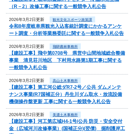
（R－2）改修工事に関する一般競争入札公告
2026年3月2日更新
観光文化スポーツ政策課
令和8年度岐阜県観光入込客統計調査にかかるアンケ
ート調査・分析等業務委託に関する一般競争入札公告
2026年3月2日更新
飛騨農林事務所
【建設工事】飛中第0708号 県営中山間地域総合整備
事業 清見荘川地区 下村用水路第1期工事に関する
一般競争入札公告
2026年3月2日更新
高山土木事務所
【建設工事】第工河公総ダR7-2号／公共 ダムメンテ
ナンス事業(R7国補正分）丹生川ダム取水・放流設備
機側操作盤更新 工事に関する一般競争入札公告
2026年3月2日更新
美濃土木事務所
【建設工事】河工第広域H4-1号/公共 防災・安全交付
金（広域河川改修事業）(国補正分)(翌債) 掘削護岸工