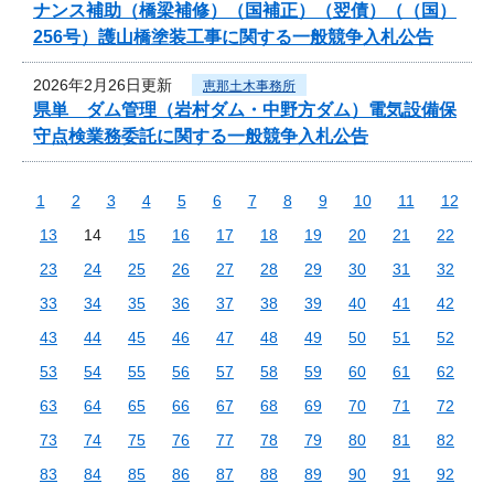
ナンス補助（橋梁補修）（国補正）（翌債）（（国）
256号）護山橋塗装工事に関する一般競争入札公告
2026年2月26日更新
恵那土木事務所
県単 ダム管理（岩村ダム・中野方ダム）電気設備保
守点検業務委託に関する一般競争入札公告
1
2
3
4
5
6
7
8
9
10
11
12
13
14
15
16
17
18
19
20
21
22
23
24
25
26
27
28
29
30
31
32
33
34
35
36
37
38
39
40
41
42
43
44
45
46
47
48
49
50
51
52
53
54
55
56
57
58
59
60
61
62
63
64
65
66
67
68
69
70
71
72
73
74
75
76
77
78
79
80
81
82
83
84
85
86
87
88
89
90
91
92