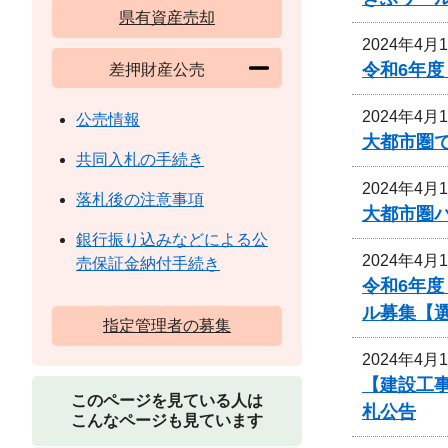
県有資産売却
2024年4月
令和6年
差押財産公売
2024年4月
公売情報
大都市圏
共同入札の手続き
2024年4月
落札後の注意事項
大都市圏
銀行振り込みなどによる公
2024年4月
売保証金納付手続き
令和6年度
ル募集【
指定管理者の募集
2024年4月
【建設工
このページを見ている人は
札公告
こんなページも見ています