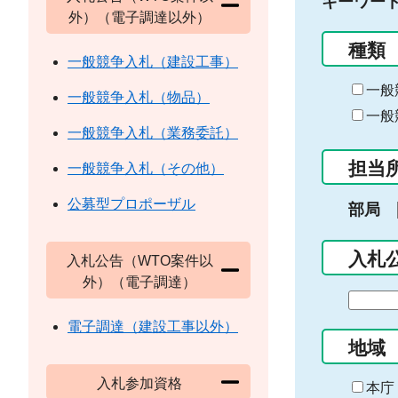
キーワー
外）（電子調達以外）
種類
一般競争入札（建設工事）
一般
一般競争入札（物品）
一般
一般競争入札（業務委託）
担当
一般競争入札（その他）
公募型プロポーザル
部局
入札
入札公告（WTO案件以
外）（電子調達）
期
間
電子調達（建設工事以外）
の
地域
始
入札参加資格
ま
本庁