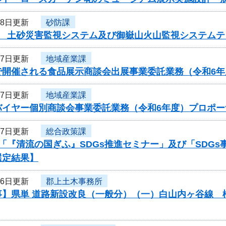
18日更新
砂防課
度 土砂災害監視システム及び御嶽山火山監視システム
17日更新
地域産業課
で開催される食品展示商談会出展事業委託業務（令和6
17日更新
地域産業課
バイヤー個別商談会事業委託業務（令和6年度）プロポー
17日更新
総合政策課
「『清流の国ぎふ』SDGs推進セミナー」及び「SDG
選定結果】
16日更新
郡上土木事務所
事】県単 道路新設改良（一般分）（一）白山内ヶ谷線 