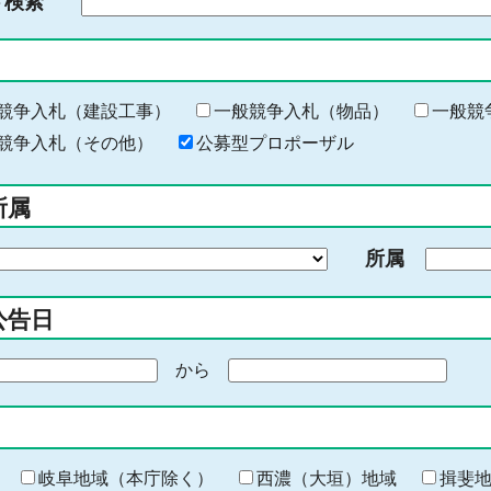
ド検索
検
索
す
る
キ
競争入札（建設工事）
一般競争入札（物品）
一般競
ー
競争入札（その他）
公募型プロポーザル
ワ
ー
所属
ド
を
所属
入
力
公告日
から
期
間
の
終
わ
岐阜地域（本庁除く）
西濃（大垣）地域
揖斐