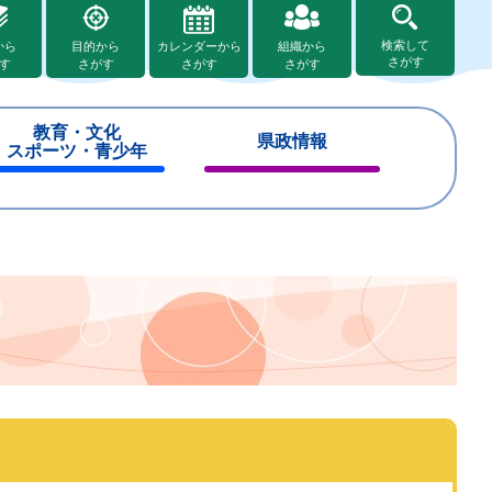
検索して
から
目的から
カレンダーから
組織から
さがす
す
さがす
さがす
さがす
教育・文化
県政情報
スポーツ・青少年
閉
閉
じ
じ
る
る