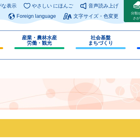
このページの本文へ
がな表示
やさしい にほんご
音声読み上げ
分類
Foreign language
文字サイズ・色変更
さが
産業・農林水産
社会基盤
労働・観光
まちづくり
閉
閉
じ
じ
る
る