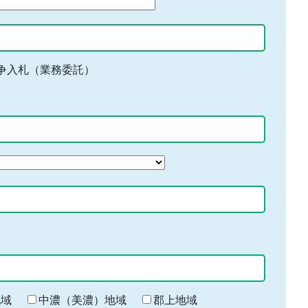
争入札（業務委託）
地域
中濃（美濃）地域
郡上地域