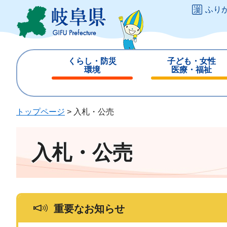
ペ
メ
ふり
ー
ニ
ジ
ュ
の
ー
先
を
くらし・防災
子ども・女性
頭
飛
環境
医療・福祉
で
ば
閉
閉
す
し
じ
じ
。
て
る
る
トップページ
>
入札・公売
本
文
へ
入札・公売
重要なお知らせ