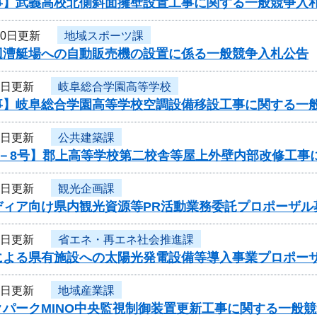
事】武義高校北側斜面擁壁設置工事に関する一般競争入
10日更新
地域スポーツ課
辺漕艇場への自動販売機の設置に係る一般競争入札公告
9日更新
岐阜総合学園高等学校
事】岐阜総合学園高等学校空調設備移設工事に関する一
9日更新
公共建築課
6－8号】郡上高等学校第二校舎等屋上外壁内部改修工事
9日更新
観光企画課
ディア向け県内観光資源等PR活動業務委託プロポーザル
8日更新
省エネ・再エネ社会推進課
式による県有施設への太陽光発電設備等導入事業プロポー
8日更新
地域産業課
クパークMINO中央監視制御装置更新工事に関する一般