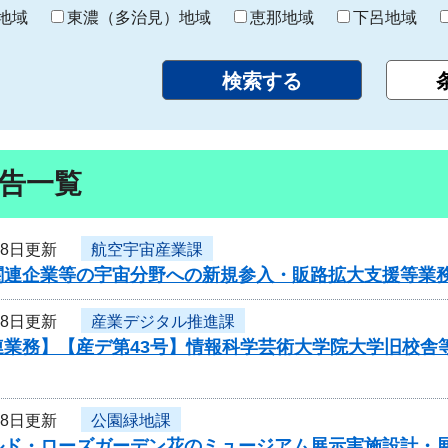
り
地域
東濃（多治見）地域
恵那地域
下呂地域
告一覧
18日更新
航空宇宙産業課
関連企業等の宇宙分野への新規参入・販路拡大支援等業
18日更新
産業デジタル推進課
連業務】【産デ第43号】情報科学芸術大学院大学旧校舎
18日更新
公園緑地課
ルド・ローズガーデン花のミュージアム展示実施設計・