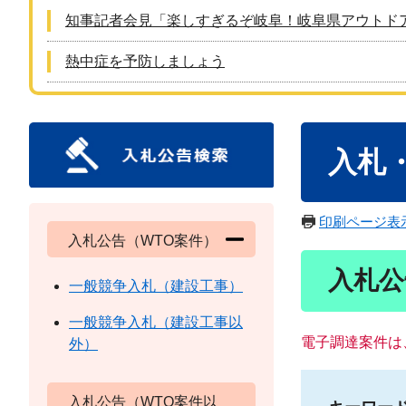
知事記者会見「楽しすぎるぞ岐阜！岐阜県アウトド
熱中症を予防しましょう
本
入札
文
印刷ページ表
入札公告（WTO案件）
入札公
一般競争入札（建設工事）
一般競争入札（建設工事以
電子調達案件は
外）
入札公告（WTO案件以