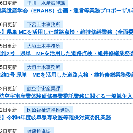
16日更新
里川・水産振興課
農業遺産学会（ERAHS）企画・運営等業務プロポーザ
16日更新
下呂土木事務所
事】県単 MEを活用した道路点検・維持修繕業務（全面
15日更新
大垣土木事務所
道維2号 県単 MEを活用した道路点検・維持修繕業務
15日更新
大垣土木事務所
道維1号 県単 MEを活用した道路点検・維持修繕業務
12日更新
航空宇宙産業課
度航空宇宙産業体験研修事業委託業務に関する一般競争入
12日更新
医療福祉連携推進課
果】令和6年度岐阜県専攻医等確保対策委託業務
12日更新
健康推進課