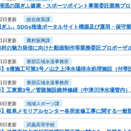
度清流の国ぎふ健康・スポーツポイント事業委託業務プ
12日更新
総合政策課
国ぎふ」SDGs推進ポータルサイト構築及び運用・保守
11日更新
農村振興課
農村の魅力発信に向けた動画制作等業務委託プロポーザ
11日更新
東部広域水道事務所
事】6債施工可第3号／山之上浄水場排水処理施設（付帯
11日更新
東部広域水道事務所
事】工東第3号／管路施設維持修繕（中津川浄水場管内）
10日更新
地域スポーツ課
事】岐阜メモリアルセンター各所改修工事に関する一般
10日更新
武義高等学校