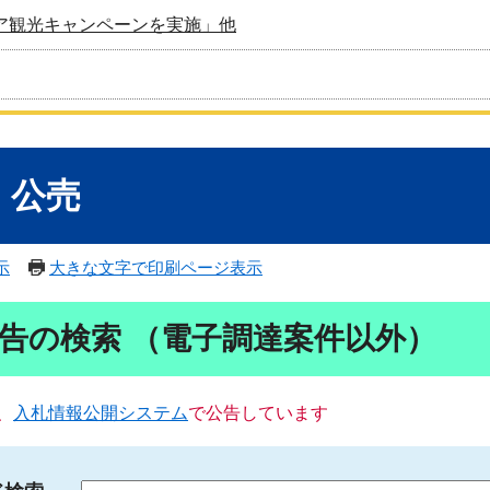
ア観光キャンペーンを実施」他
・公売
示
大きな文字で印刷ページ表示
告の検索 （電子調達案件以外）
、
入札情報公開システム
で公告しています