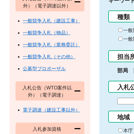
キーワー
外）（電子調達以外）
種類
一般競争入札（建設工事）
一般
一般競争入札（物品）
一般
一般競争入札（業務委託）
担当
一般競争入札（その他）
公募型プロポーザル
部局
入札
入札公告（WTO案件以
外）（電子調達）
期
間
電子調達（建設工事以外）
の
地域
始
入札参加資格
ま
本庁