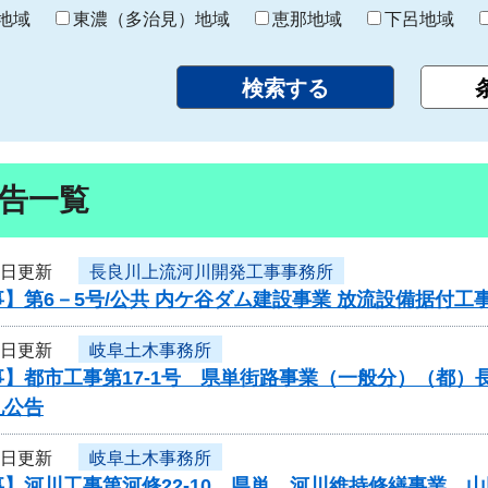
り
地域
東濃（多治見）地域
恵那地域
下呂地域
告一覧
9日更新
長良川上流河川開発工事事務所
】第6－5号/公共 内ケ谷ダム建設事業 放流設備据付
9日更新
岐阜土木事務所
】都市工事第17-1号 県単街路事業（一般分）（都）
札公告
9日更新
岐阜土木事務所
】河川工事第河修22-10 県単 河川維持修繕事業 