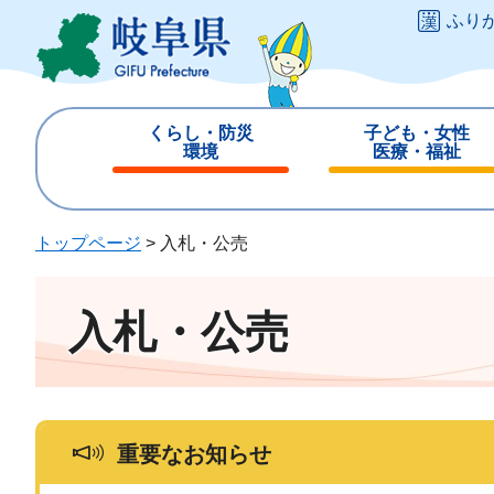
ペ
メ
ふり
ー
ニ
ジ
ュ
の
ー
先
を
くらし・防災
子ども・女性
頭
飛
環境
医療・福祉
で
ば
閉
閉
す
し
じ
じ
。
て
る
る
トップページ
>
入札・公売
本
文
へ
入札・公売
重要なお知らせ