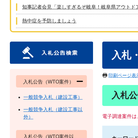
知事記者会見「楽しすぎるぞ岐阜！岐阜県アウトド
熱中症を予防しましょう
本
入札
文
印刷ページ表
入札公告（WTO案件）
入札公
一般競争入札（建設工事）
一般競争入札（建設工事以
電子調達案件は
外）
入札公告（WTO案件以