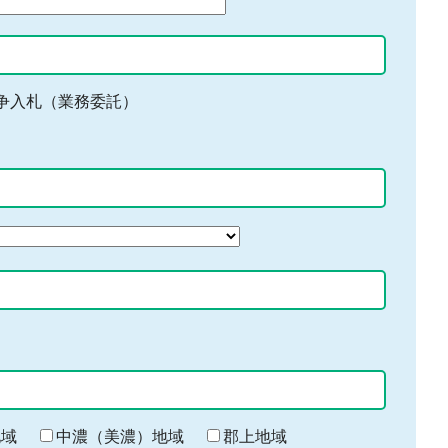
争入札（業務委託）
地域
中濃（美濃）地域
郡上地域