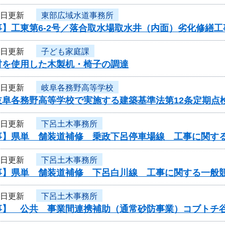
5日更新
東部広域水道事務所
】工東第6-2号／落合取水場取水井（内面）劣化修繕工
4日更新
子ども家庭課
材を使用した木製机・椅子の調達
4日更新
岐阜各務野高等学校
岐阜各務野高等学校で実施する建築基準法第12条定期点
3日更新
下呂土木事務所
事】県単 舗装道補修 乗政下呂停車場線 工事に関す
3日更新
下呂土木事務所
事】県単 舗装道補修 下呂白川線 工事に関する一般
3日更新
下呂土木事務所
事】 公共 事業間連携補助（通常砂防事業）コブトチ