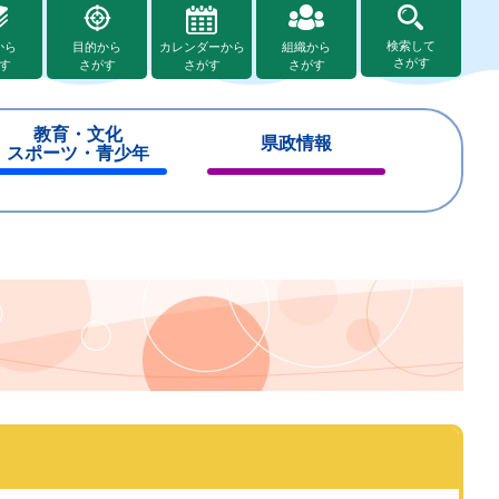
検索して
から
目的から
カレンダーから
組織から
さがす
す
さがす
さがす
さがす
教育・文化
県政情報
スポーツ・青少年
閉
閉
じ
じ
る
る