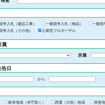
ド検索
検
索
す
る
キ
競争入札（建設工事）
一般競争入札（物品）
一般競
ー
競争入札（その他）
公募型プロポーザル
ワ
ー
所属
ド
を
所属
入
力
公告日
から
期
間
の
終
わ
岐阜地域（本庁除く）
西濃（大垣）地域
揖斐