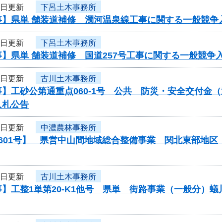
3日更新
下呂土木事務所
事】県単 舗装道補修 濁河温泉線工事に関する一般競争
3日更新
下呂土木事務所
】県単 舗装道補修 国道257号工事に関する一般競争
3日更新
古川土木事務所
】工砂公第通重点060-1号 公共 防災・安全交付金
入札公告
3日更新
中濃農林事務所
0601号】 県営中山間地域総合整備事業 関北東部地
3日更新
古川土木事務所
】工整1単第20-K1他号 県単 街路事業（一般分）