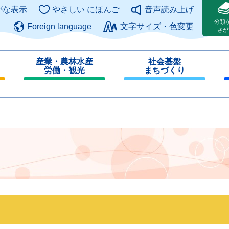
このページの本文へ
がな表示
やさしい にほんご
音声読み上げ
分類
Foreign language
文字サイズ・色変更
さが
産業・農林水産
社会基盤
労働・観光
まちづくり
閉
閉
じ
じ
る
る