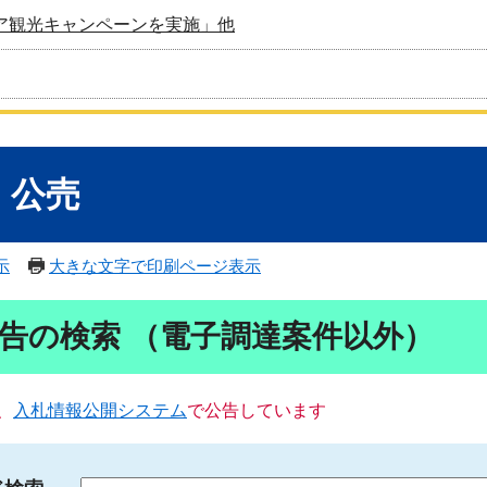
ア観光キャンペーンを実施」他
・公売
示
大きな文字で印刷ページ表示
告の検索 （電子調達案件以外）
、
入札情報公開システム
で公告しています