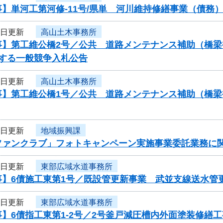
】単河工第河修-11号/県単 河川維持修繕事業（債務
6日更新
高山土木事務所
事】第工維公橋2号／公共 道路メンテナンス補助（橋
関する一般競争入札公告
6日更新
高山土木事務所
事】第工維公橋1号／公共 道路メンテナンス補助（橋
6日更新
地域振興課
ファンクラブ」フォトキャンペーン実施事業委託業務に
5日更新
東部広域水道事務所
】6債施工東第1号／既設管更新事業 武並支線送水管更
5日更新
東部広域水道事務所
】6債指工東第1-2号／2号釜戸減圧槽内外面塗装修繕工