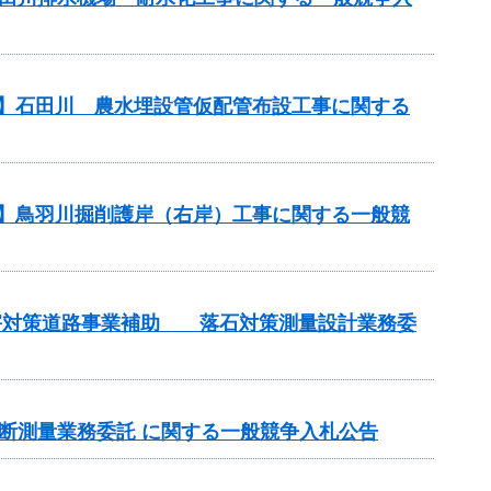
務】石田川 農水埋設管仮配管布設工事に関する
務】鳥羽川掘削護岸（右岸）工事に関する一般競
土砂災害対策道路事業補助 落石対策測量設計業務委
期横断測量業務委託 に関する一般競争入札公告