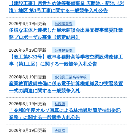
【建設工事】県営ため池等整備事業 広岡池・新池（岩
滝）地区 第1号工事に関する一般競争入札公告
2026年6月19日更新
地域産業課
多様な主体と連携した展示商談会出展支援事業委託業
務プロポーザル募集【選定結果】
2026年6月19日更新
公共建築課
【教工第8-33号】岐阜各務野高等学校空調設備改修工
事（第1工区）に関する一般競争入札公告
2026年6月19日更新
多治見工業高等学校
産業教育設備整備に係る電子計算機組織及び実習装置
一式の調達に関する一般競争入札
2026年6月19日更新
林政課
「令和8年度オルソ写真による林地異動箇所抽出委託
業務」に関する一般競争入札公告
2026年6月19日更新
会計課