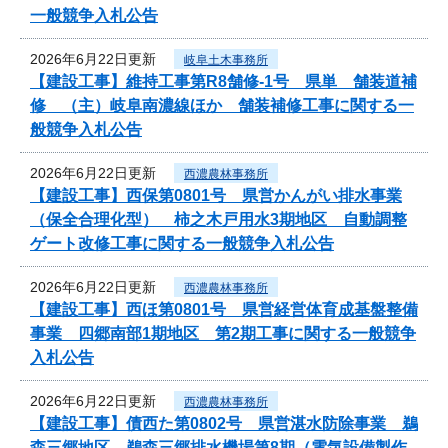
一般競争入札公告
2026年6月22日更新
岐阜土木事務所
【建設工事】維持工事第R8舗修-1号 県単 舗装道補
修 （主）岐阜南濃線ほか 舗装補修工事に関する一
般競争入札公告
2026年6月22日更新
西濃農林事務所
【建設工事】西保第0801号 県営かんがい排水事業
（保全合理化型） 柿之木戸用水3期地区 自動調整
ゲート改修工事に関する一般競争入札公告
2026年6月22日更新
西濃農林事務所
【建設工事】西ほ第0801号 県営経営体育成基盤整備
事業 四郷南部1期地区 第2期工事に関する一般競争
入札公告
2026年6月22日更新
西濃農林事務所
【建設工事】債西た第0802号 県営湛水防除事業 鵜
森三郷地区 鵜森三郷排水機場第8期（電気設備製作