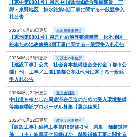
【恵中第0801号】県営中山間地域総合整備事業 三
郷・東野地区 排水路第5期工事に関する一般競争入
札公告
2026年6月23日更新
恵那農林事務所
【恵池第0801号】県営ため池等整備事業 松本地区
松本ため池改修第3期工事に関する一般競争入札公告
2026年6月23日更新
可茂土木事務所
【建設工事】公共 社会資本整備総合交付金（都市公
園）他 工事／工園1第都公花-1他号に関する一般競
争入札公告
2026年6月22日更新
観光企画課
中山道を核とした周遊滞在促進のための受入環境整備
等業務委託プロポーザル募集【選定結果】
2026年6月22日更新
岐阜土木事務所
【建設工事】維持工事第R8舗修-3号 県単 舗装道補
修 （主）岐阜関ケ原線ほか 舗装補修工事に関する