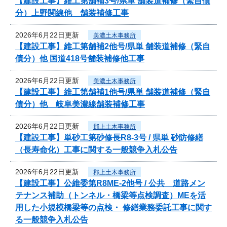
【建設工事】維工第舗補3号/県単 舗装道補修（緊自債
分）上野関線他 舗装補修工事
2026年6月22日更新
美濃土木事務所
【建設工事】維工第舗補2他号/県単 舗装道補修（緊自
債分）他 国道418号舗装補修他工事
2026年6月22日更新
美濃土木事務所
【建設工事】維工第舗補1他号/県単 舗装道補修（緊自
債分）他 岐阜美濃線舗装補修工事
2026年6月22日更新
郡上土木事務所
【建設工事】単砂工第砂修長R8-3号 / 県単 砂防修繕
（長寿命化）工事に関する一般競争入札公告
2026年6月22日更新
郡上土木事務所
【建設工事】公維委第R8ME-2他号 / 公共 道路メン
テナンス補助（トンネル・橋梁等点検調査）MEを活
用した小規模橋梁等の点検・ 修繕業務委託工事に関す
る一般競争入札公告