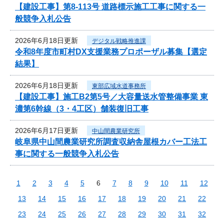
【建設工事】第8-113号 道路標示施工工事に関する一
般競争入札公告
2026年6月18日更新
デジタル戦略推進課
令和8年度市町村DX支援業務プロポーザル募集【選定
結果】
2026年6月18日更新
東部広域水道事務所
【建設工事】施工B2第5号／大容量送水管整備事業 東
濃第6幹線（3・4工区）舗装復旧工事
2026年6月17日更新
中山間農業研究所
岐阜県中山間農業研究所調査収納舎屋根カバー工法工
事に関する一般競争入札公告
1
2
3
4
5
6
7
8
9
10
11
12
13
14
15
16
17
18
19
20
21
22
23
24
25
26
27
28
29
30
31
32