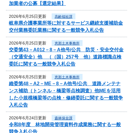
加業者の公募【選定結果】
2026年6月25日更新
高齢福祉課
岐阜県介護事業所等に対するサービス継続支援補助金
交付業務委託業務に関する一般競争入札公告
2026年6月25日更新
恵那土木事務所
交委第43－A012－8－A他号/公共 防災・安全交付金
（交通安全）他 （（国）257号 他）道路標識点検
委託に関する一般競争入札公告
2026年6月25日更新
恵那土木事務所
維委第48－A2－ME－8－A他号/公共 道路メンテナ
ンス補助（トンネル・橋梁等点検調査）他MEを活用
した小規模橋梁等の点検・修繕委託に関する一般競争
入札公告
2026年6月24日更新
森林保全課
令和8年度 林地開発管理資料作成業務に関する一般
競争入札公告