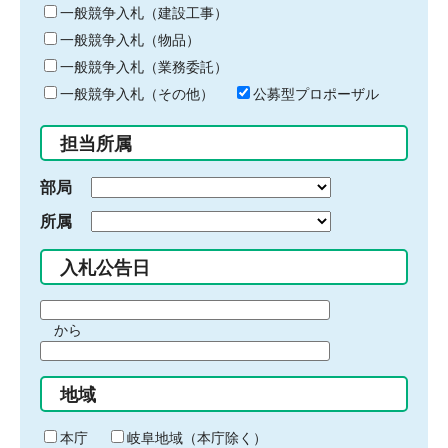
キ
一般競争入札（建設工事）
ー
一般競争入札（物品）
ワ
一般競争入札（業務委託）
ー
ド
一般競争入札（その他）
公募型プロポーザル
を
入
担当所属
力
部局
所属
入札公告日
期
から
間
期
の
間
始
地域
の
ま
終
り
わ
本庁
岐阜地域（本庁除く）