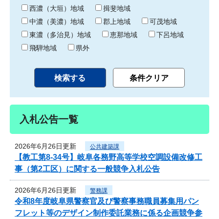
り
西濃（大垣）地域
揖斐地域
中濃（美濃）地域
郡上地域
可茂地域
東濃（多治見）地域
恵那地域
下呂地域
飛騨地域
県外
入札公告一覧
2026年6月26日更新
公共建築課
【教工第8-34号】岐阜各務野高等学校空調設備改修工
事（第2工区）に関する一般競争入札公告
2026年6月26日更新
警務課
令和8年度岐阜県警察官及び警察事務職員募集用パン
フレット等のデザイン制作委託業務に係る企画競争参