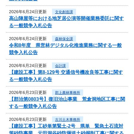
2026年6月24日更新
文化創造課
高山陣屋等における地芝居公演等開催業務委託に関す
る一般競争入札公告
2026年6月24日更新
森林保全課
令和8年度 県営林デジタル化推進業務に関する一般
競争入札公告
2026年6月24日更新
会計課
【建設工事】第8-129号 交通信号機改良等工事に関す
る一般競争入札公告
2026年6月23日更新
郡上農林事務所
【郡治第0803号】復旧治山事業 荒倉洞地区工事に関
する一般競争入札公告
2026年6月23日更新
古川土木事務所
【建設工事】工砂単第緊土-2号 県単 緊急土石流対
策砂防事業 元田洞谷砂防堰堤土砂掘削工事に関する