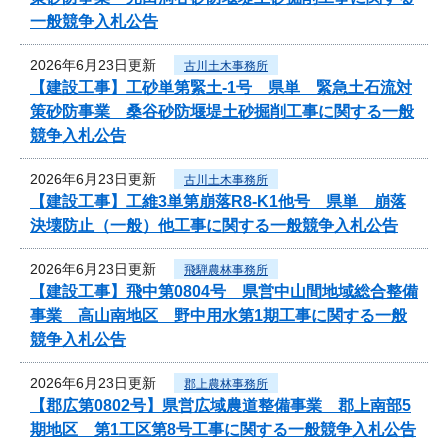
一般競争入札公告
2026年6月23日更新
古川土木事務所
【建設工事】工砂単第緊土-1号 県単 緊急土石流対
策砂防事業 桑谷砂防堰堤土砂掘削工事に関する一般
競争入札公告
2026年6月23日更新
古川土木事務所
【建設工事】工維3単第崩落R8-K1他号 県単 崩落
決壊防止（一般）他工事に関する一般競争入札公告
2026年6月23日更新
飛騨農林事務所
【建設工事】飛中第0804号 県営中山間地域総合整備
事業 高山南地区 野中用水第1期工事に関する一般
競争入札公告
2026年6月23日更新
郡上農林事務所
【郡広第0802号】県営広域農道整備事業 郡上南部5
期地区 第1工区第8号工事に関する一般競争入札公告