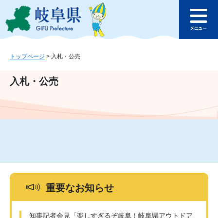
ペ
メ
このページの本文へ
ー
ニ
メ
ジ
ュ
ニ
の
ー
ュ
先
を
ー
頭
飛
トップページ
>
入札・公売
で
ば
す
し
入札・公売
。
て
本
文
へ
重要なお知らせ
知事記者会見「楽しすぎるぞ岐阜！岐阜県アウトドア