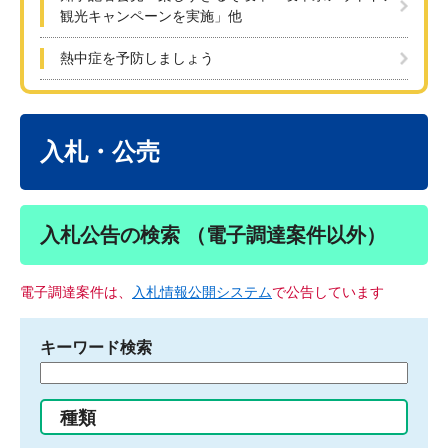
観光キャンペーンを実施」他
熱中症を予防しましょう
本
文
入札・公売
入札公告の検索 （電子調達案件以外）
電子調達案件は、
入札情報公開システム
で公告しています
キーワード検索
検
索
す
種類
る