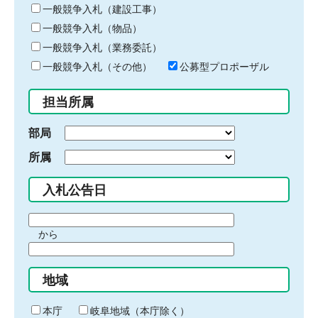
キ
一般競争入札（建設工事）
ー
一般競争入札（物品）
ワ
一般競争入札（業務委託）
ー
ド
一般競争入札（その他）
公募型プロポーザル
を
入
担当所属
力
部局
所属
入札公告日
期
から
間
期
の
間
始
地域
の
ま
終
り
わ
本庁
岐阜地域（本庁除く）