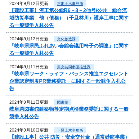
2024年9月12日更新
恵那土木事務所
【建設工事】河工第公総R6－8－2他号/公共 総合流
域防災事業 他（債務）（千旦林川）護岸工事に関す
る一般競争入札公告
2024年9月12日更新
文化創造課
「岐阜県県民ふれあい会館会議用椅子の調達」に関す
る一般競争入札公告
2024年9月11日更新
男女共同参画推進課
「岐阜県ワーク・ライフ・バランス推進エクセレント
企業認定制度PR業務委託」に関する一般競争入札公
告
2024年9月11日更新
図書館
岐阜県図書館建築物等定期点検業務委託に関する一般
競争入札公告
2024年9月10日更新
下呂土木事務所
【建設工事】公共 防災・安全交付金（通常砂防事業）