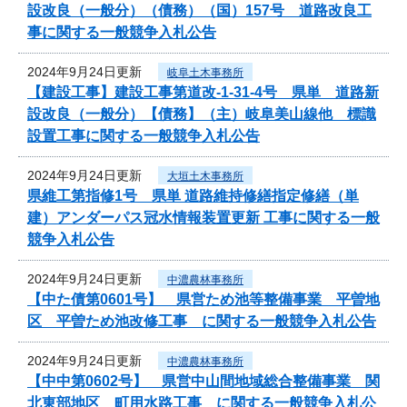
設改良（一般分）（債務）（国）157号 道路改良工
事に関する一般競争入札公告
2024年9月24日更新
岐阜土木事務所
【建設工事】建設工事第道改-1-31-4号 県単 道路新
設改良（一般分）【債務】（主）岐阜美山線他 標識
設置工事に関する一般競争入札公告
2024年9月24日更新
大垣土木事務所
県維工第指修1号 県単 道路維持修繕指定修繕（単
建）アンダーパス冠水情報装置更新 工事に関する一般
競争入札公告
2024年9月24日更新
中濃農林事務所
【中た債第0601号】 県営ため池等整備事業 平曽地
区 平曽ため池改修工事 に関する一般競争入札公告
2024年9月24日更新
中濃農林事務所
【中中第0602号】 県営中山間地域総合整備事業 関
北東部地区 町用水路工事 に関する一般競争入札公