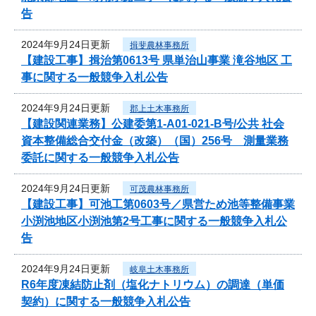
告
2024年9月24日更新
揖斐農林事務所
【建設工事】揖治第0613号 県単治山事業 滝谷地区 工
事に関する一般競争入札公告
2024年9月24日更新
郡上土木事務所
【建設関連業務】公建委第1-A01-021-B号/公共 社会
資本整備総合交付金（改築）（国）256号 測量業務
委託に関する一般競争入札公告
2024年9月24日更新
可茂農林事務所
【建設工事】可池工第0603号／県営ため池等整備事業
小渕池地区小渕池第2号工事に関する一般競争入札公
告
2024年9月24日更新
岐阜土木事務所
R6年度凍結防止剤（塩化ナトリウム）の調達（単価
契約）に関する一般競争入札公告