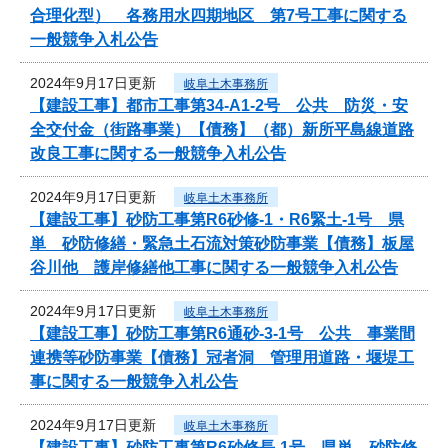
合理化型） 各務用水四期地区 第7号工事に関する
一般競争入札公告
2024年9月17日更新
岐阜土木事務所
【建設工事】都市工事第34-A1-2号 公共 防災・安
全交付金（街路事業）【債務】（都）新所平島線道路
改良工事に関する一般競争入札公告
2024年9月17日更新
岐阜土木事務所
【建設工事】砂防工事第R6砂修-1・R6緊土-1号 県
単 砂防修繕・緊急土石流対策砂防事業【債務】板屋
谷川他 護岸修繕他工事に関する一般競争入札公告
2024年9月17日更新
岐阜土木事務所
【建設工事】砂防工事第R6通砂-3-1号 公共 事業間
連携等砂防事業【債務】冠者洞 管理用道路・堰堤工
事に関する一般競争入札公告
2024年9月17日更新
岐阜土木事務所
【建設工事】砂防工事第R6砂修長-1号 県単 砂防修