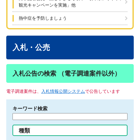
観光キャンペーンを実施」他
熱中症を予防しましょう
本
文
入札・公売
入札公告の検索 （電子調達案件以外）
電子調達案件は、
入札情報公開システム
で公告しています
キーワード検索
検
索
す
種類
る