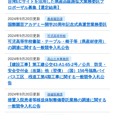
台湾ECサイトを活用した県産品販路拡大業務委託プ
ロポーザル募集【選定結果】
2024年9月20日更新
農産園芸課
国際園芸アカデミー開学20周年記念式典運営業務委託
2024年9月20日更新
可児高等学校
可児高等学校書架・テーブル・椅子等（県産材使用）
の調達に関する一般競争入札公告
2024年9月20日更新
高山土木事務所
【建設工事】第工建公交43-A1-65-2号／公共 防災・
安全交付金（改築）他（翌債）（国）156号福島バイ
パス工区 桟道工第4期工事に関する一般競争入札公
告
2024年9月20日更新
保健医療課
措置入院患者等移送体制整備委託業務の調達に関する
一般競争入札公告