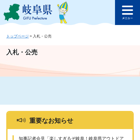
ペ
メ
このページの本文へ
ー
ニ
メ
ジ
ュ
ニ
の
ー
ュ
先
を
ー
頭
飛
トップページ
>
入札・公売
で
ば
す
し
入札・公売
。
て
本
文
へ
重要なお知らせ
知事記者会見「楽しすぎるぞ岐阜！岐阜県アウトドア