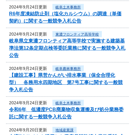
2024年9月24日更新
岐阜土木事務所
R6年度凍結防止剤（塩化カルシウム）の調達（単価
契約）に関する一般競争入札公告
2024年9月24日更新
東濃フロンティア高等学校
岐阜県立東濃フロンティア高等学校で実施する建築基
準法第12条定期点検等委託業務に関する一般競争入札
公告
2024年9月24日更新
岐阜農林事務所
【建設工事】県営かんがい排水事業（保全合理化
型） 各務用水四期地区 第7号工事に関する一般競
争入札公告
2024年9月24日更新
岐阜土木事務所
令和6年 低濃度PCB廃棄物収集運搬及び処分業務委
託に関する一般競争入札公告
2024年9月20日更新
地域産業課