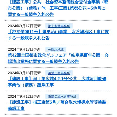
【建設工事】公共 社会資本整備総合交付金事業（都
市公園）（債務）他 工事/工園1第都公花－5他号に
関する一般競争入札公告
2024年9月17日更新
郡上農林事務所
【郡治第0611号】県単治山事業 水呑場地区工事に関
する一般競争入札公告
2024年9月17日更新
公園緑地課
第42回全国都市緑化ぎふフェア「岐阜県百年公園」会
場演出業務に関する一般競争入札公告
2024年9月13日更新
美濃土木事務所
【建設工事】河工第広域4-2-1号/公共 広域河川改修
事業他（債務）護岸工事
2024年9月12日更新
東部広域水道事務所
【建設工事】指工東第5号／落合取水場導水管等塗装
修繕工事