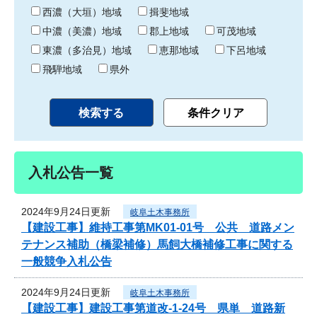
り
西濃（大垣）地域
揖斐地域
中濃（美濃）地域
郡上地域
可茂地域
東濃（多治見）地域
恵那地域
下呂地域
飛騨地域
県外
入札公告一覧
2024年9月24日更新
岐阜土木事務所
【建設工事】維持工事第MK01-01号 公共 道路メン
テナンス補助（橋梁補修）馬飼大橋補修工事に関する
一般競争入札公告
2024年9月24日更新
岐阜土木事務所
【建設工事】建設工事第道改-1-24号 県単 道路新