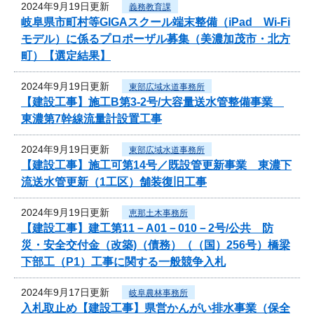
2024年9月19日更新
義務教育課
岐阜県市町村等GIGAスクール端末整備（iPad Wi-Fi
モデル）に係るプロポーザル募集（美濃加茂市・北方
町）【選定結果】
2024年9月19日更新
東部広域水道事務所
【建設工事】施工B第3-2号/大容量送水管整備事業
東濃第7幹線流量計設置工事
2024年9月19日更新
東部広域水道事務所
【建設工事】施工可第14号／既設管更新事業 東濃下
流送水管更新（1工区）舗装復旧工事
2024年9月19日更新
恵那土木事務所
【建設工事】建工第11－A01－010－2号/公共 防
災・安全交付金（改築)（債務）（（国）256号）橋梁
下部工（P1）工事に関する一般競争入札
2024年9月17日更新
岐阜農林事務所
入札取止め【建設工事】県営かんがい排水事業（保全