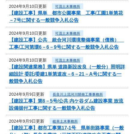
2024年9月10日更新
可茂土木事務所
【建設工事】県単 都市公園事業 工事/工園1単第花
－7号に関する一般競争入札公告
2024年9月10日更新
可茂土木事務所
【建設工事】公共 統合河川環境整備事業（債務）
工事/工河第環6－6－9号に関する一般競争入札公告
2024年9月10日更新
可茂土木事務所
【建設関連業務】県単 道路新設改良（一般分）照明詳
細設計 委託/委建1単第道改－6－21－A号に関する一
般競争入札公告
2024年9月9日更新
長良川上流河川開発工事事務所
【建設工事】第6－5号/公共 内ケ谷ダム建設事業 放流
設備据付工事に関する一般競争入札公告
2024年9月9日更新
岐阜土木事務所
【建設工事】都市工事第17-1号 県単街路事業（一般