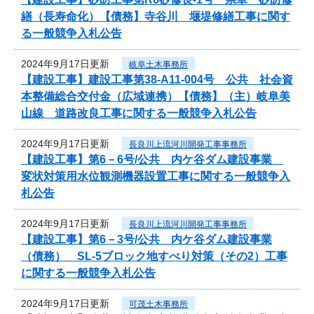
繕（長寿命化）【債務】寺谷川 堰堤修繕工事に関す
る一般競争入札公告
2024年9月17日更新
岐阜土木事務所
【建設工事】建設工事第38-A11-004号 公共 社会資
本整備総合交付金（広域連携）【債務】（主）岐阜美
山線 道路改良工事に関する一般競争入札公告
2024年9月17日更新
長良川上流河川開発工事事務所
【建設工事】第6－6号/公共 内ケ谷ダム建設事業
変状対策用水位観測機器設置工事に関する一般競争入
札公告
2024年9月17日更新
長良川上流河川開発工事事務所
【建設工事】第6－3号/公共 内ケ谷ダム建設事業
（債務） SL-5ブロック地すべり対策（その2）工事
に関する一般競争入札公告
2024年9月17日更新
可茂土木事務所