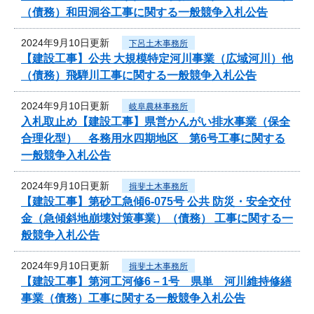
（債務）和田洞谷工事に関する一般競争入札公告
2024年9月10日更新
下呂土木事務所
【建設工事】公共 大規模特定河川事業（広域河川）他
（債務）飛騨川工事に関する一般競争入札公告
2024年9月10日更新
岐阜農林事務所
入札取止め【建設工事】県営かんがい排水事業（保全
合理化型） 各務用水四期地区 第6号工事に関する
一般競争入札公告
2024年9月10日更新
揖斐土木事務所
【建設工事】第砂工急傾6-075号 公共 防災・安全交付
金（急傾斜地崩壊対策事業）（債務） 工事に関する一
般競争入札公告
2024年9月10日更新
揖斐土木事務所
【建設工事】第河工河修6－1号 県単 河川維持修繕
事業（債務）工事に関する一般競争入札公告