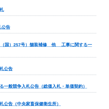
札
札公告
（（国）257号）舗装補修 他 工事に関する一
札公告
する一般競争入札公告（総価入札・単価契約）
入札公告（中央家畜保健衛生所）