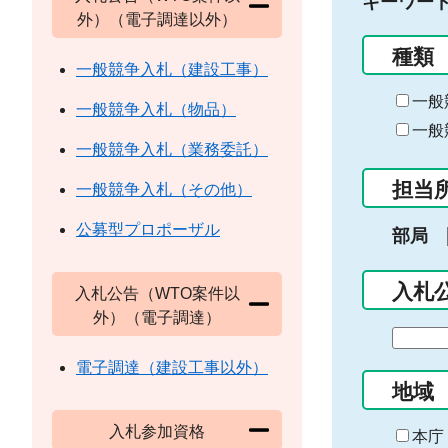
キーワー
外）（電子調達以外）
種類
一般競争入札（建設工事）
一般
一般競争入札（物品）
一般
一般競争入札（業務委託）
担当
一般競争入札（その他）
公募型プロポーザル
部局
入札
入札公告（WTO案件以
外）（電子調達）
期
間
電子調達（建設工事以外）
の
地域
始
入札参加資格
ま
本庁