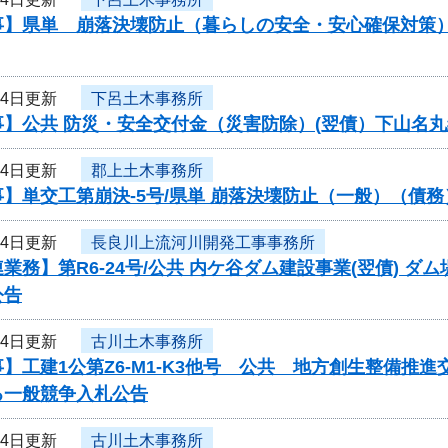
事】県単 崩落決壊防止（暮らしの安全・安心確保対策
14日更新
下呂土木事務所
事】公共 防災・安全交付金（災害防除）(翌債）下山名
14日更新
郡上土木事務所
】単交工第崩決-5号/県単 崩落決壊防止（一般）（債
14日更新
長良川上流河川開発工事事務所
業務】第R6-24号/公共 内ケ谷ダム建設事業(翌債) 
公告
14日更新
古川土木事務所
】工建1公第Z6-M1-K3他号 公共 地方創生整備
る一般競争入札公告
14日更新
古川土木事務所