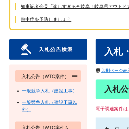
知事記者会見「楽しすぎるぞ岐阜！岐阜県アウトド
熱中症を予防しましょう
本
入札
文
印刷ページ表
入札公告（WTO案件）
入札公
一般競争入札（建設工事）
一般競争入札（建設工事以
電子調達案件は
外）
入札公告（WTO案件以