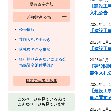
県有資産売却
【建設工
入札公告
差押財産公売
2025年1月
公売情報
【建設工
共同入札の手続き
2025年1月
【建設工事
落札後の注意事項
銀行振り込みなどによる公
2025年1月
売保証金納付手続き
【建設関連
競争入札
指定管理者の募集
2025年1月
【建設工事
事に関す
このページを見ている人は
こんなページも見ています
2025年1月