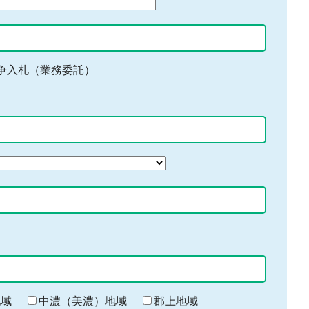
争入札（業務委託）
地域
中濃（美濃）地域
郡上地域