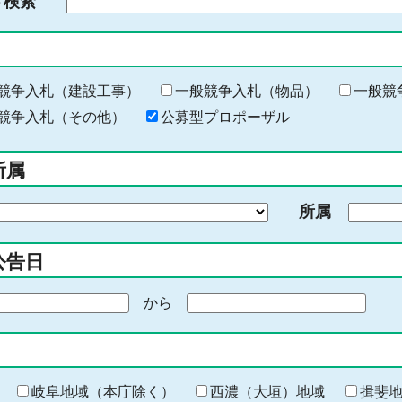
ド検索
検
索
す
る
キ
競争入札（建設工事）
一般競争入札（物品）
一般競
ー
競争入札（その他）
公募型プロポーザル
ワ
ー
所属
ド
を
所属
入
力
公告日
から
期
間
の
終
わ
岐阜地域（本庁除く）
西濃（大垣）地域
揖斐