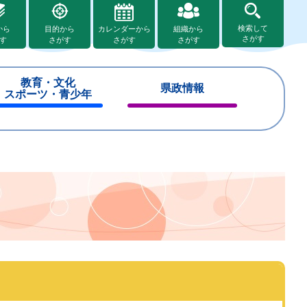
検索して
から
目的から
カレンダーから
組織から
さがす
す
さがす
さがす
さがす
教育・文化
県政情報
スポーツ・青少年
閉
閉
じ
じ
る
る