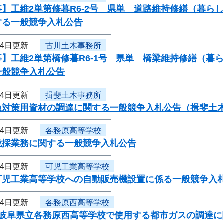
事】工維2単第修暮R6-2号 県単 道路維持修繕（暮
する一般競争入札公告
14日更新
古川土木事務所
事】工維2単第橋修暮R6-1号 県単 橋梁維持修繕（
一般競争入札公告
14日更新
揖斐土木事務所
急対策用資材の調達に関する一般競争入札公告（揖斐土
14日更新
各務原高等学校
伐採業務に関する一般競争入札公告
14日更新
可児工業高等学校
可児工業高等学校への自動販売機設置に係る一般競争入
14日更新
各務原西高等学校
度岐阜県立各務原西高等学校で使用する都市ガスの調達