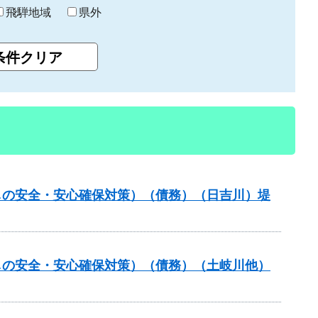
飛騨地域
県外
しの安全・安心確保対策）（債務）（日吉川）堤
しの安全・安心確保対策）（債務）（土岐川他）