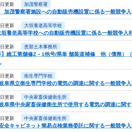
9日更新
加茂警察署
度 加茂警察署施設への自動販売機設置に係る一般競争入
9日更新
大垣養老高等学校
大垣養老高等学校への自動販売機設置に係る一般競争入
9日更新
恵那土木事務所
】維工第舗修Z－1他号/県単 舗装道補修 他（債務）
札
8日更新
衛生専門学校
度岐阜県立衛生専門学校の電気の調達に関する一般競争入
8日更新
中央家畜保健衛生所
度岐阜県中央家畜保健衛生所で使用する電気の調達に関
8日更新
中央家畜保健衛生所
度安全キャビネット簡易点検業務委託に関する一般競争