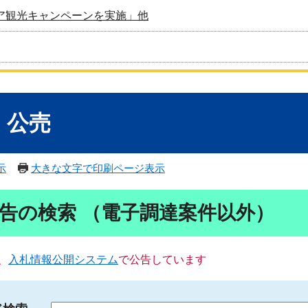
ア観光キャンペーンを実施」他
・公売
示
大きな文字で印刷ページ表示
告の検索 （電子調達案件以外）
、
入札情報公開システム
で公告しています