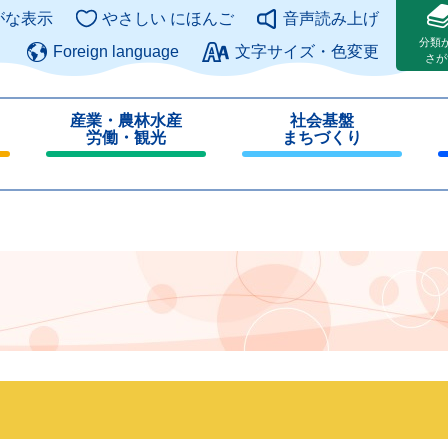
このページの本文へ
がな表示
やさしい にほんご
音声読み上げ
分類
Foreign language
文字サイズ・色変更
さが
産業・農林水産
社会基盤
労働・観光
まちづくり
閉
閉
じ
じ
る
る