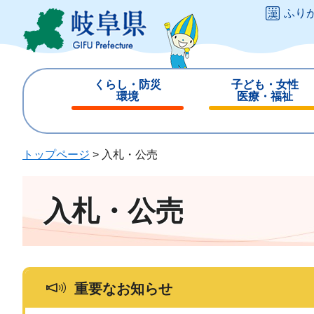
ペ
メ
ふり
ー
ニ
ジ
ュ
の
ー
先
を
くらし・防災
子ども・女性
頭
飛
環境
医療・福祉
で
ば
閉
閉
す
し
じ
じ
。
て
る
る
トップページ
>
入札・公売
本
文
へ
入札・公売
重要なお知らせ