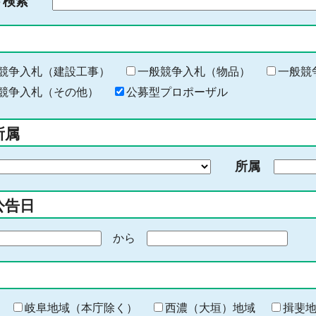
ド検索
検
索
す
る
キ
競争入札（建設工事）
一般競争入札（物品）
一般競
ー
競争入札（その他）
公募型プロポーザル
ワ
ー
所属
ド
を
所属
入
力
公告日
から
期
間
の
終
わ
岐阜地域（本庁除く）
西濃（大垣）地域
揖斐