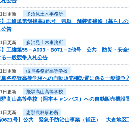
入札公告
21日更新
多治見土木事務所
事】工維単第舗補暮3他号 県単 舗装道補修（暮らし
札公告
21日更新
多治見土木事務所
】工維第55－A003－B071－2他号 公共 防災・
する一般競争入札公告
21日更新
岐阜各務野高等学校
岐阜各務野高等学校への自動販売機設置に係る一般競争
21日更新
飛騨高山高等学校
飛騨高山高等学校（岡本キャンパス）への自動販売機設
21日更新
恵那農林事務所
第0621号】公共 緊急予防治山事業（補正） 大倉地