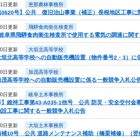
21日更新
恵那農林事務所
第0620号】公共 復旧治山事業（補正）長根地区工事
20日更新
飛騨食肉衛生検査所
度岐阜県飛騨食肉衛生検査所で使用する電気の調達に関す
20日更新
大垣北高等学校
大垣北高等学校への自動販売機設置（物件番号2・3）に
20日更新
加茂高等学校
加茂高等学校への自動販売機設置に係る一般競争入札公
20日更新
岐阜土木事務所
】維持工事第43-A035-1他号 公共 防災・安全交
施設工事に関する一般競争入札公告
20日更新
大垣土木事務所
橋補10号 公共 道路メンテナンス補助（橋梁補修）（