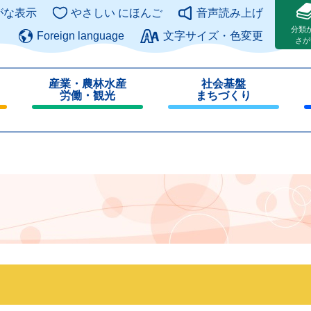
このページの本文へ
がな表示
やさしい にほんご
音声読み上げ
分類
Foreign language
文字サイズ・色変更
さが
産業・農林水産
社会基盤
労働・観光
まちづくり
閉
閉
じ
じ
る
る