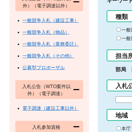
キーワー
外）（電子調達以外）
種類
一般競争入札（建設工事）
一般
一般競争入札（物品）
一般
一般競争入札（業務委託）
担当
一般競争入札（その他）
公募型プロポーザル
部局
入札
入札公告（WTO案件以
外）（電子調達）
期
間
電子調達（建設工事以外）
の
地域
始
入札参加資格
ま
本庁