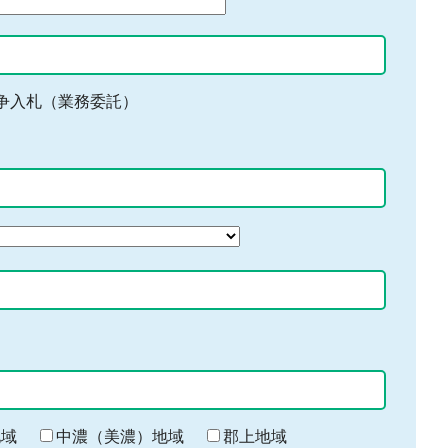
争入札（業務委託）
地域
中濃（美濃）地域
郡上地域