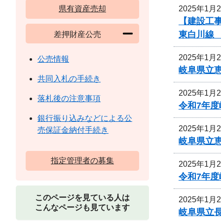
2025年1月
県有資産売却
【建設工
東白川線
差押財産公売
2025年1月
公売情報
岐阜県立
共同入札の手続き
2025年1月
落札後の注意事項
令和7年
銀行振り込みなどによる公
2025年1月
売保証金納付手続き
岐阜県立
指定管理者の募集
2025年1月
令和7年
このページを見ている人は
2025年1月
こんなページも見ています
岐阜県立