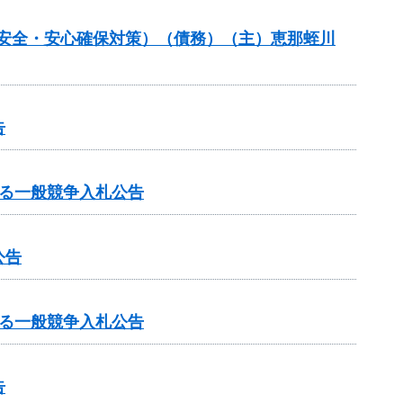
の安全・安心確保対策）（債務）（主）恵那蛭川
告
る一般競争入札公告
公告
る一般競争入札公告
告