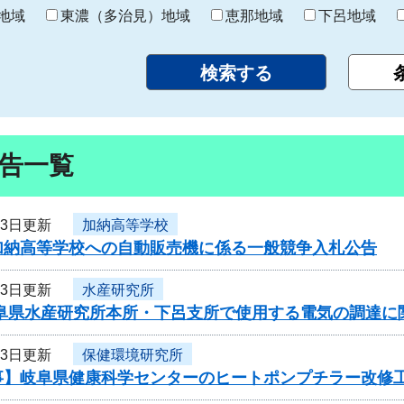
り
地域
東濃（多治見）地域
恵那地域
下呂地域
告一覧
23日更新
加納高等学校
加納高等学校への自動販売機に係る一般競争入札公告
23日更新
水産研究所
岐阜県水産研究所本所・下呂支所で使用する電気の調達に
23日更新
保健環境研究所
事】岐阜県健康科学センターのヒートポンプチラー改修