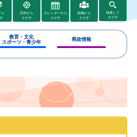
検索して
から
目的から
カレンダーから
組織から
さがす
す
さがす
さがす
さがす
教育・文化
県政情報
スポーツ・青少年
閉
閉
じ
じ
る
る