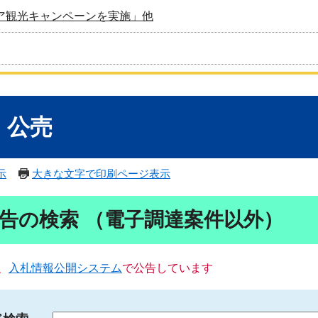
ア観光キャンペーンを実施」他
・公売
示
大きな文字で印刷ページ表示
告の検索 （電子調達案件以外）
、
入札情報公開システム
で公告しています