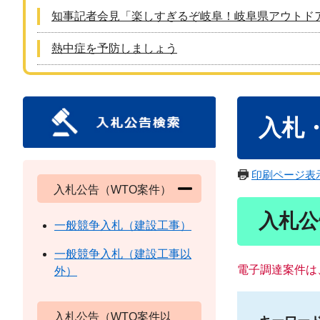
知事記者会見「楽しすぎるぞ岐阜！岐阜県アウトド
熱中症を予防しましょう
本
入札
文
印刷ページ表
入札公告（WTO案件）
入札公
一般競争入札（建設工事）
一般競争入札（建設工事以
電子調達案件は
外）
入札公告（WTO案件以