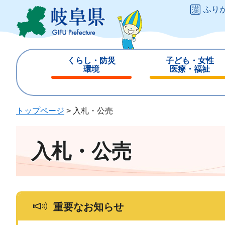
ペ
メ
ふり
ー
ニ
ジ
ュ
の
ー
先
を
くらし・防災
子ども・女性
頭
飛
環境
医療・福祉
で
ば
閉
閉
す
し
じ
じ
。
て
る
る
トップページ
>
入札・公売
本
文
へ
入札・公売
重要なお知らせ