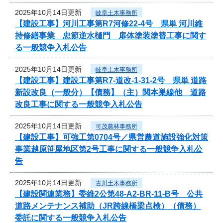
2025年10月14日更新
岐阜土木事務所
【建設工事】河川工事第R7河修22-4号 県単 河川維
持修繕事業 忠節逆水樋門 扉体塗装塗替工事に関す
る一般競争入札公告
2025年10月14日更新
岐阜土木事務所
【建設工事】建設工事第R7-道改-1-31-2号 県単 道路
新設改良（一般分）【債務】（主）関本巣線他 道路
改良工事に関する一般競争入札公告
2025年10月14日更新
可茂農林事務所
【建設工事】可強工第0704号／県営農道施設強化対策
事業越原笹屋地区第2号工事に関する一般競争入札公
告
2025年10月14日更新
古川土木事務所
【建設関連業務】委維2公第48-A2-BR-11-B号 公共
道路メンテナンス補助（JR跨線橋梁点検）（債務）
委託に関する一般競争入札公告