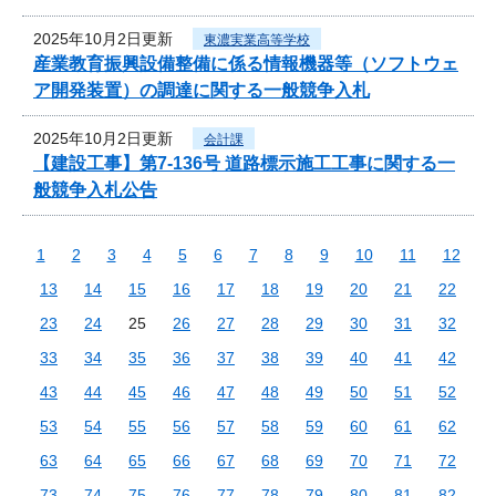
2025年10月2日更新
東濃実業高等学校
産業教育振興設備整備に係る情報機器等（ソフトウェ
ア開発装置）の調達に関する一般競争入札
2025年10月2日更新
会計課
【建設工事】第7-136号 道路標示施工工事に関する一
般競争入札公告
1
2
3
4
5
6
7
8
9
10
11
12
13
14
15
16
17
18
19
20
21
22
23
24
25
26
27
28
29
30
31
32
33
34
35
36
37
38
39
40
41
42
43
44
45
46
47
48
49
50
51
52
53
54
55
56
57
58
59
60
61
62
63
64
65
66
67
68
69
70
71
72
73
74
75
76
77
78
79
80
81
82