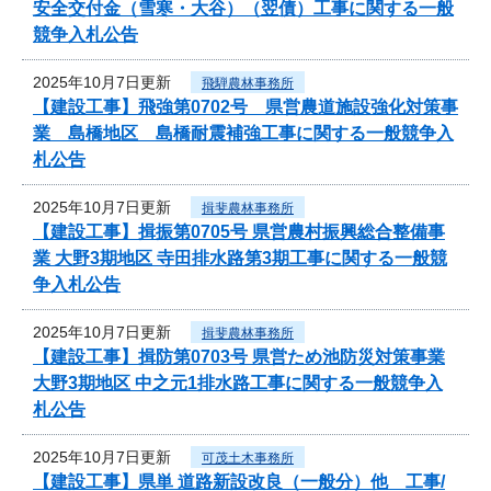
安全交付金（雪寒・大谷）（翌債）工事に関する一般
競争入札公告
2025年10月7日更新
飛騨農林事務所
【建設工事】飛強第0702号 県営農道施設強化対策事
業 島橋地区 島橋耐震補強工事に関する一般競争入
札公告
2025年10月7日更新
揖斐農林事務所
【建設工事】揖振第0705号 県営農村振興総合整備事
業 大野3期地区 寺田排水路第3期工事に関する一般競
争入札公告
2025年10月7日更新
揖斐農林事務所
【建設工事】揖防第0703号 県営ため池防災対策事業
大野3期地区 中之元1排水路工事に関する一般競争入
札公告
2025年10月7日更新
可茂土木事務所
【建設工事】県単 道路新設改良（一般分）他 工事/