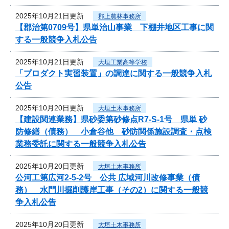
2025年10月21日更新
郡上農林事務所
【郡治第0709号】県単治山事業 下棚井地区工事に関
する一般競争入札公告
2025年10月21日更新
大垣工業高等学校
「プロダクト実習装置」の調達に関する一般競争入札
公告
2025年10月20日更新
大垣土木事務所
【建設関連業務】県砂委第砂修点R7-S-1号 県単 砂
防修繕（債務） 小倉谷他 砂防関係施設調査・点検
業務委託に関する一般競争入札公告
2025年10月20日更新
大垣土木事務所
公河工第広河2-5-2号 公共 広域河川改修事業（債
務） 水門川掘削護岸工事（その2）に関する一般競
争入札公告
2025年10月20日更新
大垣土木事務所