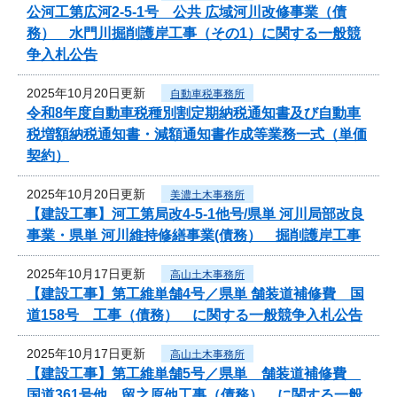
公河工第広河2-5-1号 公共 広域河川改修事業（債
務） 水門川掘削護岸工事（その1）に関する一般競
争入札公告
2025年10月20日更新
自動車税事務所
令和8年度自動車税種別割定期納税通知書及び自動車
税増額納税通知書・減額通知書作成等業務一式（単価
契約）
2025年10月20日更新
美濃土木事務所
【建設工事】河工第局改4-5-1他号/県単 河川局部改良
事業・県単 河川維持修繕事業(債務） 掘削護岸工事
2025年10月17日更新
高山土木事務所
【建設工事】第工維単舗4号／県単 舗装道補修費 国
道158号 工事（債務） に関する一般競争入札公告
2025年10月17日更新
高山土木事務所
【建設工事】第工維単舗5号／県単 舗装道補修費
国道361号他 留之原他工事（債務） に関する一般