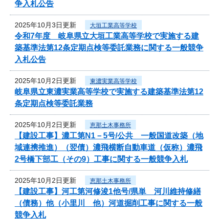
争入札公告
2025年10月3日更新
大垣工業高等学校
令和7年度 岐阜県立大垣工業高等学校で実施する建
築基準法第12条定期点検等委託業務に関する一般競争
入札公告
2025年10月2日更新
東濃実業高等学校
岐阜県立東濃実業高等学校で実施する建築基準法第12
条定期点検等委託業務
2025年10月2日更新
恵那土木事務所
【建設工事】濃工第N1－5号/公共 一般国道改築（地
域連携推進）（翌債）濃飛横断自動車道（仮称）濃飛
2号橋下部工（その9）工事に関する一般競争入札
2025年10月2日更新
恵那土木事務所
【建設工事】河工第河修浚1他号/県単 河川維持修繕
（債務）他（小里川 他）河道掘削工事に関する一般
競争入札