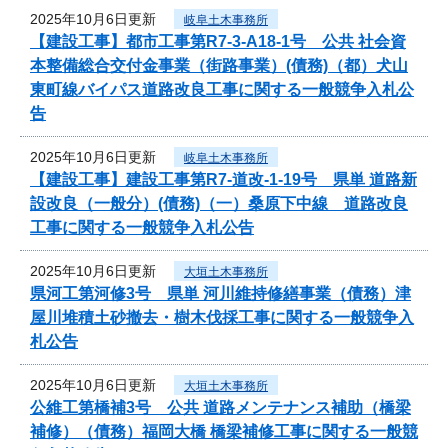
2025年10月6日更新
岐阜土木事務所
【建設工事】都市工事第R7-3-A18-1号 公共 社会資
本整備総合交付金事業（街路事業）(債務)（都）犬山
東町線バイパス道路改良工事に関する一般競争入札公
告
2025年10月6日更新
岐阜土木事務所
【建設工事】建設工事第R7-道改-1-19号 県単 道路新
設改良（一般分）(債務)（一）桑原下中線 道路改良
工事に関する一般競争入札公告
2025年10月6日更新
大垣土木事務所
県河工第河修3号 県単 河川維持修繕事業（債務）津
屋川堆積土砂撤去・樹木伐採工事に関する一般競争入
札公告
2025年10月6日更新
大垣土木事務所
公維工第橋補3号 公共 道路メンテナンス補助（橋梁
補修）（債務）福岡大橋 橋梁補修工事に関する一般競