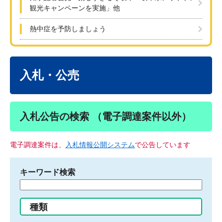
観光キャンペーンを実施」他
熱中症を予防しましょう
本
文
入札・公売
入札公告の検索 （電子調達案件以外）
電子調達案件は、
入札情報公開システム
で公告しています
キーワード検索
検
索
す
種類
る