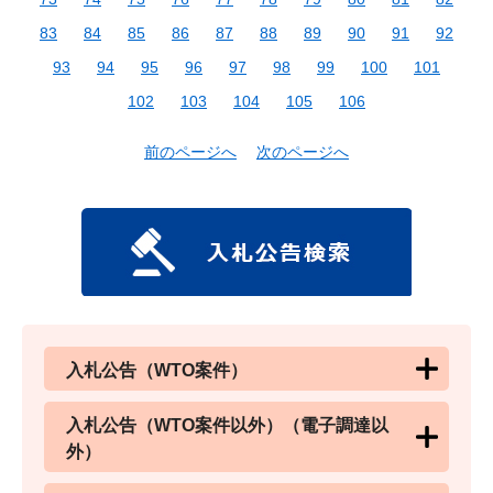
83
84
85
86
87
88
89
90
91
92
93
94
95
96
97
98
99
100
101
102
103
104
105
106
前のページへ
次のページへ
入札公告（WTO案件）
入札公告（WTO案件以外）（電子調達以
外）