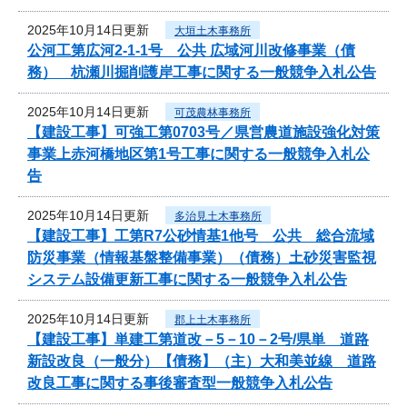
2025年10月14日更新
大垣土木事務所
公河工第広河2-1-1号 公共 広域河川改修事業（債
務） 杭瀬川掘削護岸工事に関する一般競争入札公告
2025年10月14日更新
可茂農林事務所
【建設工事】可強工第0703号／県営農道施設強化対策
事業上赤河橋地区第1号工事に関する一般競争入札公
告
2025年10月14日更新
多治見土木事務所
【建設工事】工第R7公砂情基1他号 公共 総合流域
防災事業（情報基盤整備事業）（債務）土砂災害監視
システム設備更新工事に関する一般競争入札公告
2025年10月14日更新
郡上土木事務所
【建設工事】単建工第道改－5－10－2号/県単 道路
新設改良（一般分）【債務】（主）大和美並線 道路
改良工事に関する事後審査型一般競争入札公告