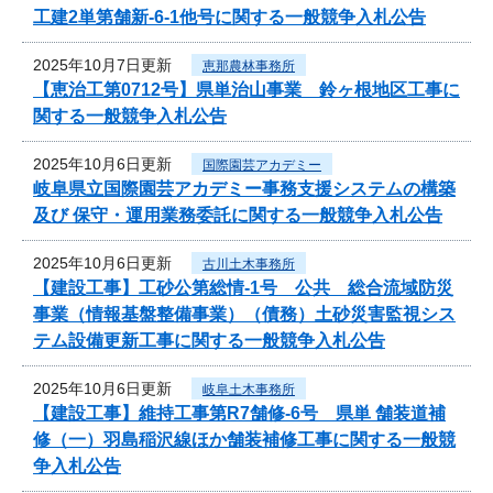
工建2単第舗新-6-1他号に関する一般競争入札公告
2025年10月7日更新
恵那農林事務所
【恵治工第0712号】県単治山事業 鈴ヶ根地区工事に
関する一般競争入札公告
2025年10月6日更新
国際園芸アカデミー
岐阜県立国際園芸アカデミー事務支援システムの構築
及び 保守・運用業務委託に関する一般競争入札公告
2025年10月6日更新
古川土木事務所
【建設工事】工砂公第総情-1号 公共 総合流域防災
事業（情報基盤整備事業）（債務）土砂災害監視シス
テム設備更新工事に関する一般競争入札公告
2025年10月6日更新
岐阜土木事務所
【建設工事】維持工事第R7舗修-6号 県単 舗装道補
修（一）羽島稲沢線ほか舗装補修工事に関する一般競
争入札公告