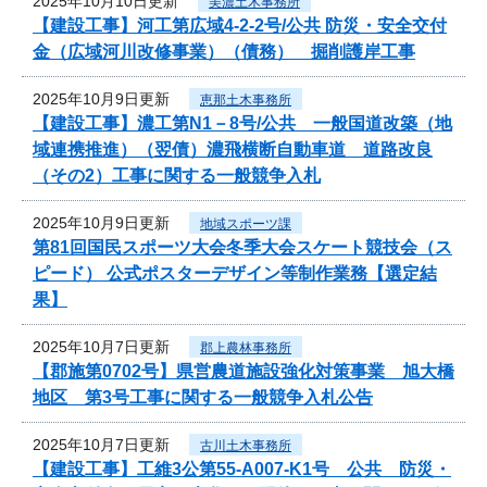
2025年10月10日更新
美濃土木事務所
【建設工事】河工第広域4-2-2号/公共 防災・安全交付
金（広域河川改修事業）（債務） 掘削護岸工事
2025年10月9日更新
恵那土木事務所
【建設工事】濃工第N1－8号/公共 一般国道改築（地
域連携推進）（翌債）濃飛横断自動車道 道路改良
（その2）工事に関する一般競争入札
2025年10月9日更新
地域スポーツ課
第81回国民スポーツ大会冬季大会スケート競技会（ス
ピード） 公式ポスターデザイン等制作業務【選定結
果】
2025年10月7日更新
郡上農林事務所
【郡施第0702号】県営農道施設強化対策事業 旭大橋
地区 第3号工事に関する一般競争入札公告
2025年10月7日更新
古川土木事務所
【建設工事】工維3公第55-A007-K1号 公共 防災・