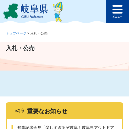
ペ
メ
このページの本文へ
ー
ニ
メ
ジ
ュ
ニ
の
ー
ュ
先
を
ー
頭
飛
トップページ
>
入札・公売
で
ば
す
し
入札・公売
。
て
本
文
へ
重要なお知らせ
知事記者会見「楽しすぎるぞ岐阜！岐阜県アウトドア