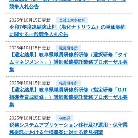
競争入札公告
2025年10月15日更新
美濃土木事務所
令和7年度凍結防止剤（塩化ナトリウム）の単価契約
に関する一般競争入札公告
2025年10月15日更新
職員研修所
【選定結果】岐阜県職員研修所研修（選択研修「タイ
ムマネジメント」）講師派遣委託業務プロポーザル募
集
2025年10月15日更新
職員研修所
【選定結果】岐阜県職員研修所研修（指定研修「OJT
指導者育成研修」）講師派遣委託業務プロポーザル募
集
2025年10月15日更新
税務課
税務システムアプリケーション移行及び運用・保守業
務委託における仕様書案に対する意見招請