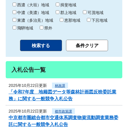
り
西濃（大垣）地域
揖斐地域
中濃（美濃）地域
郡上地域
可茂地域
東濃（多治見）地域
恵那地域
下呂地域
飛騨地域
県外
入札公告一覧
2025年10月22日更新
林政課
「令和7年度 地籍図データ等森林計画図反映委託業
務」に関する一般競争入札公告
2025年10月22日更新
都市政策課
中京都市圏総合都市交通体系調査物資流動調査業務委
託に関する一般競争入札公告