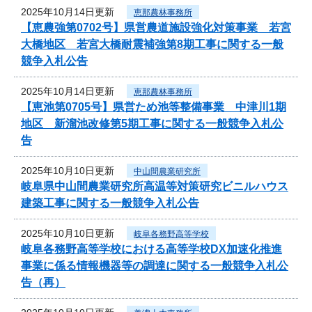
2025年10月14日更新
恵那農林事務所
【恵農強第0702号】県営農道施設強化対策事業 若宮
大橋地区 若宮大橋耐震補強第8期工事に関する一般
競争入札公告
2025年10月14日更新
恵那農林事務所
【恵池第0705号】県営ため池等整備事業 中津川1期
地区 新溜池改修第5期工事に関する一般競争入札公
告
2025年10月10日更新
中山間農業研究所
岐阜県中山間農業研究所高温等対策研究ビニルハウス
建築工事に関する一般競争入札公告
2025年10月10日更新
岐阜各務野高等学校
岐阜各務野高等学校における高等学校DX加速化推進
事業に係る情報機器等の調達に関する一般競争入札公
告（再）