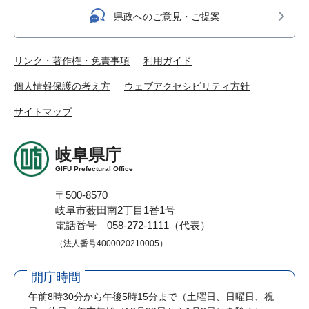
県政へのご意見・ご提案
リンク・著作権・免責事項
利用ガイド
個人情報保護の考え方
ウェブアクセシビリティ方針
サイトマップ
岐阜県庁
GIFU Prefectural Office
〒500-8570
岐阜市薮田南2丁目1番1号
電話番号 058-272-1111（代表）
（法人番号4000020210005）
開庁時間
午前8時30分から午後5時15分まで
（土曜日、日曜日、祝