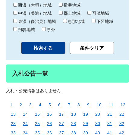
り
西濃（大垣）地域
揖斐地域
中濃（美濃）地域
郡上地域
可茂地域
東濃（多治見）地域
恵那地域
下呂地域
飛騨地域
県外
入札公告一覧
入札・公売情報はありません
1
2
3
4
5
6
7
8
9
10
11
12
13
14
15
16
17
18
19
20
21
22
23
24
25
26
27
28
29
30
31
32
33
34
35
36
37
38
39
40
41
42