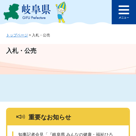
ペ
メ
このページの本文へ
ー
ニ
メ
ジ
ュ
ニ
の
ー
ュ
先
を
ー
頭
飛
トップページ
>
入札・公売
で
ば
す
し
入札・公売
。
て
本
文
へ
重要なお知らせ
知事記者会見「『岐阜県 みんなの健康・福祉ひろ