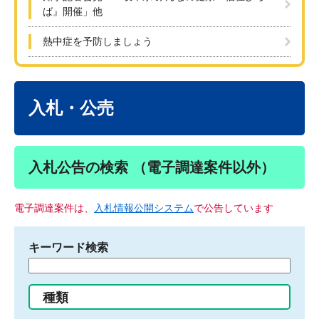
ば』開催」他
熱中症を予防しましょう
本
文
入札・公売
入札公告の検索 （電子調達案件以外）
電子調達案件は、
入札情報公開システム
で公告しています
キーワード検索
検
索
す
種類
る