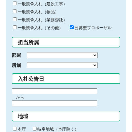
キ
一般競争入札（建設工事）
ー
一般競争入札（物品）
ワ
一般競争入札（業務委託）
ー
ド
一般競争入札（その他）
公募型プロポーザル
を
入
担当所属
力
部局
所属
入札公告日
期
から
間
期
の
間
始
地域
の
ま
終
り
わ
本庁
岐阜地域（本庁除く）