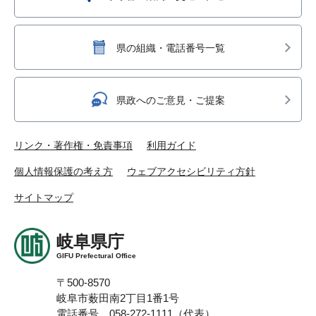
県の組織・電話番号一覧
県政へのご意見・ご提案
リンク・著作権・免責事項
利用ガイド
個人情報保護の考え方
ウェブアクセシビリティ方針
サイトマップ
岐阜県庁
GIFU Prefectural Office
〒500-8570
岐阜市薮田南2丁目1番1号
電話番号 058-272-1111（代表）