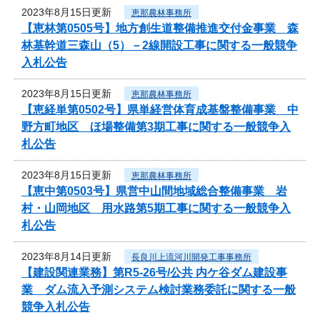
2023年8月15日更新
恵那農林事務所
【恵林第0505号】地方創生道整備推進交付金事業 森
林基幹道三森山（5）－2線開設工事に関する一般競争
入札公告
2023年8月15日更新
恵那農林事務所
【恵経単第0502号】県単経営体育成基盤整備事業 中
野方町地区 ほ場整備第3期工事に関する一般競争入
札公告
2023年8月15日更新
恵那農林事務所
【恵中第0503号】県営中山間地域総合整備事業 岩
村・山岡地区 用水路第5期工事に関する一般競争入
札公告
2023年8月14日更新
長良川上流河川開発工事事務所
【建設関連業務】第R5-26号/公共 内ケ谷ダム建設事
業 ダム流入予測システム検討業務委託に関する一般
競争入札公告