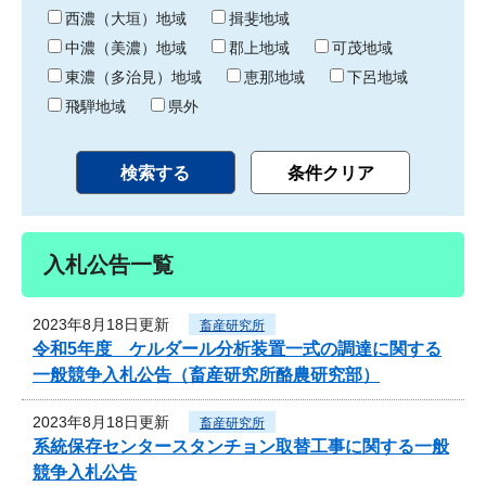
り
西濃（大垣）地域
揖斐地域
中濃（美濃）地域
郡上地域
可茂地域
東濃（多治見）地域
恵那地域
下呂地域
飛騨地域
県外
入札公告一覧
2023年8月18日更新
畜産研究所
令和5年度 ケルダール分析装置一式の調達に関する
一般競争入札公告（畜産研究所酪農研究部）
2023年8月18日更新
畜産研究所
系統保存センタースタンチョン取替工事に関する一般
競争入札公告