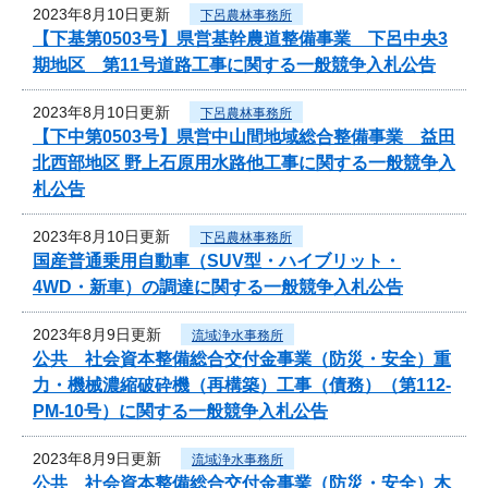
2023年8月10日更新
下呂農林事務所
【下基第0503号】県営基幹農道整備事業 下呂中央3
期地区 第11号道路工事に関する一般競争入札公告
2023年8月10日更新
下呂農林事務所
【下中第0503号】県営中山間地域総合整備事業 益田
北西部地区 野上石原用水路他工事に関する一般競争入
札公告
2023年8月10日更新
下呂農林事務所
国産普通乗用自動車（SUV型・ハイブリット・
4WD・新車）の調達に関する一般競争入札公告
2023年8月9日更新
流域浄水事務所
公共 社会資本整備総合交付金事業（防災・安全）重
力・機械濃縮破砕機（再構築）工事（債務）（第112-
PM-10号）に関する一般競争入札公告
2023年8月9日更新
流域浄水事務所
公共 社会資本整備総合交付金事業（防災・安全）木