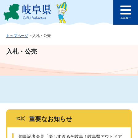
ペ
メ
このページの本文へ
ー
ニ
メ
ジ
ュ
ニ
の
ー
ュ
先
を
ー
頭
飛
トップページ
>
入札・公売
で
ば
す
し
入札・公売
。
て
本
文
へ
重要なお知らせ
知事記者会見「楽しすぎるぞ岐阜！岐阜県アウトドア