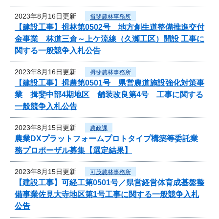
2023年8月16日更新
揖斐農林事務所
【建設工事】揖林第0502号 地方創生道整備推進交付
金事業 林道三倉～上ケ流線（久瀬工区）開設 工事に
関する一般競争入札公告
2023年8月16日更新
揖斐農林事務所
【建設工事】揖農第0501号 県営農道施設強化対策事
業 揖斐中部4期地区 舗装改良第4号 工事に関する
一般競争入札公告
2023年8月15日更新
農政課
農業DXプラットフォームプロトタイプ構築等委託業
務プロポーザル募集【選定結果】
2023年8月15日更新
可茂農林事務所
【建設工事】可経工第0501号／県営経営体育成基盤整
備事業佐見大寺地区第1号工事に関する一般競争入札
公告