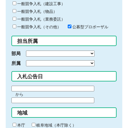
キ
一般競争入札（建設工事）
ー
一般競争入札（物品）
ワ
一般競争入札（業務委託）
ー
ド
一般競争入札（その他）
公募型プロポーザル
を
入
担当所属
力
部局
所属
入札公告日
期
から
間
期
の
間
始
地域
の
ま
終
り
わ
本庁
岐阜地域（本庁除く）