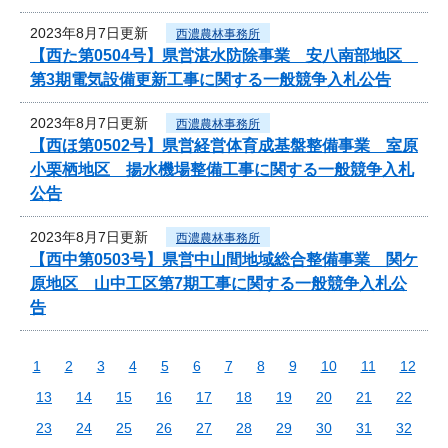
2023年8月7日更新
西濃農林事務所
【西た第0504号】県営湛水防除事業 安八南部地区
第3期電気設備更新工事に関する一般競争入札公告
2023年8月7日更新
西濃農林事務所
【西ほ第0502号】県営経営体育成基盤整備事業 室原
小栗栖地区 揚水機場整備工事に関する一般競争入札
公告
2023年8月7日更新
西濃農林事務所
【西中第0503号】県営中山間地域総合整備事業 関ケ
原地区 山中工区第7期工事に関する一般競争入札公
告
1
2
3
4
5
6
7
8
9
10
11
12
13
14
15
16
17
18
19
20
21
22
23
24
25
26
27
28
29
30
31
32