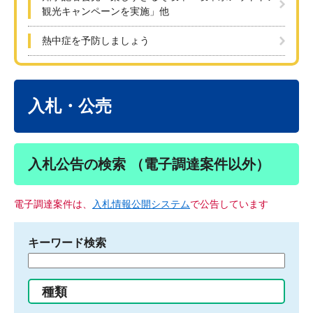
観光キャンペーンを実施」他
熱中症を予防しましょう
本
文
入札・公売
入札公告の検索 （電子調達案件以外）
電子調達案件は、
入札情報公開システム
で公告しています
キーワード検索
検
索
す
種類
る