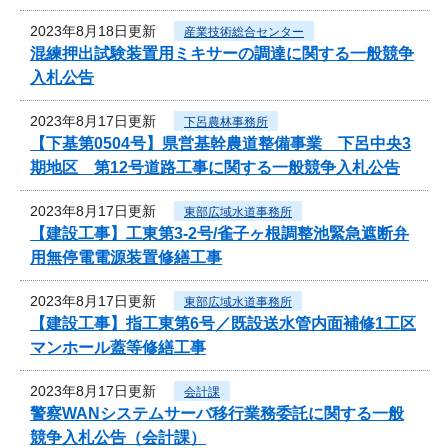
2023年8月18日更新
産業技術総合センター
混練押出試験装置用ミキサーの調達に関する一般競争
入札公告
2023年8月17日更新
下呂農林事務所
【下基第0504号】県営基幹農道整備事業 下呂中央3
期地区 第12号道路工事に関する一般競争入札公告
2023年8月17日更新
東部広域水道事務所
【建設工事】工東第3-2号/雀子ヶ根調整池緊急遮断弁
用無停電電源装置修繕工事
2023年8月17日更新
東部広域水道事務所
【建設工事】指工東第6号／既設送水管内面補修1工区
マンホール蓋等修繕工事
2023年8月17日更新
会計課
警察WANシステムサーバ移行業務委託に関する一般
競争入札公告（会計課）