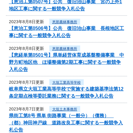
【恵治工第0507号】公共 復旧治山事業 宮の上外1
地区工事に関する一般競争入札公告
2023年8月8日更新
恵那農林事務所
【恵治工第0506号】公共 復旧治山事業 長根地区工
事に関する一般競争入札公告
2023年8月8日更新
恵那農林事務所
【恵経単第0501号】県単経営体育成基盤整備事業 中
野方町地区他 ほ場整備第2期工事に関する一般競争
入札公告
2023年8月7日更新
大垣工業高等学校
岐阜県立大垣工業高等学校で実施する建築基準法第12
条定期点検等委託業務に関する一般競争入札公告
2023年8月7日更新
大垣土木事務所
県街工第8号 県単 街路事業（一般分）（債務）
（都）神田神戸線 道路改良工事に関する一般競争入
札公告