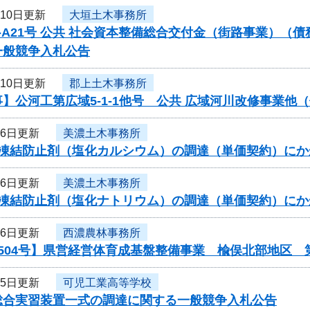
月10日更新
大垣土木事務所
-A21号 公共 社会資本整備総合交付金（街路事業）（
一般競争入札公告
月10日更新
郡上土木事務所
】公河工第広域5-1-1他号 公共 広域河川改修事業
月6日更新
美濃土木事務所
度凍結防止剤（塩化カルシウム）の調達（単価契約）に
月6日更新
美濃土木事務所
度凍結防止剤（塩化ナトリウム）の調達（単価契約）に
月6日更新
西濃農林事務所
504号】県営経営体育成基盤整備事業 楡俣北部地区 
月5日更新
可児工業高等学校
総合実習装置一式の調達に関する一般競争入札公告