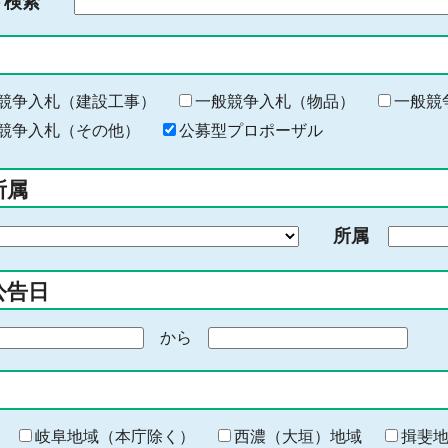
ド検索
検
索
す
る
キ
競争入札（建設工事）
一般競争入札（物品）
一般競
ー
競争入札（その他）
公募型プロポーザル
ワ
ー
所属
ド
を
所属
入
力
公告日
から
期
間
の
終
わ
岐阜地域（本庁除く）
西濃（大垣）地域
揖斐