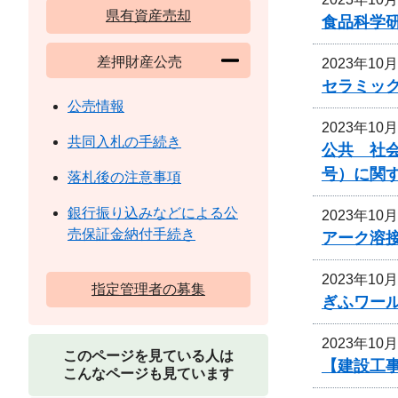
県有資産売却
食品科学
差押財産公売
2023年10
セラミッ
公売情報
2023年10
共同入札の手続き
公共 社会
号）に関
落札後の注意事項
銀行振り込みなどによる公
2023年10
売保証金納付手続き
アーク溶
2023年10
指定管理者の募集
ぎふワー
2023年10
このページを見ている人は
【建設工
こんなページも見ています