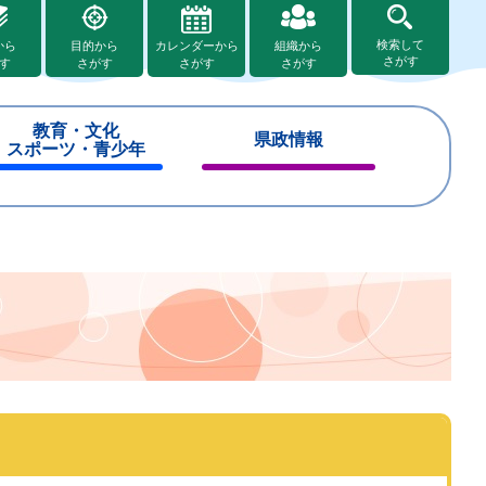
検索して
から
目的から
カレンダーから
組織から
さがす
す
さがす
さがす
さがす
教育・文化
県政情報
スポーツ・青少年
閉
閉
じ
じ
る
る