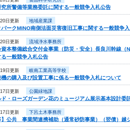
研究所警備等業務委託に関する一般競争入札公告
月20日更新
地域産業課
クパークMINO南側法面災害復旧工事に関する一般競争
月20日更新
流域浄水事務所
資本整備総合交付金事業（防災・安全）長良川幹線（N57-N
する一般競争入札公告
月19日更新
岐南工業高等学校
接機の購入及び設置工事に係る一般競争入札について
月17日更新
公園緑地課
ルド・ローズガーデン花のミュージアム展示基本設計委
月17日更新
下呂土木事務所
事】公共 事業間連携補助（通常砂防事業）（翌債）越