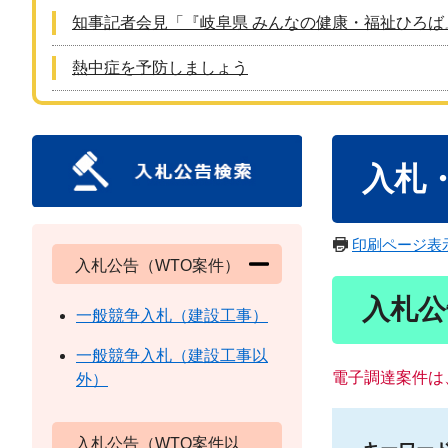
知事記者会見「『岐阜県 みんなの健康・福祉ひろば
熱中症を予防しましょう
本
入札
文
印刷ページ表
入札公告（WTO案件）
入札公
一般競争入札（建設工事）
一般競争入札（建設工事以
電子調達案件は
外）
入札公告（WTO案件以