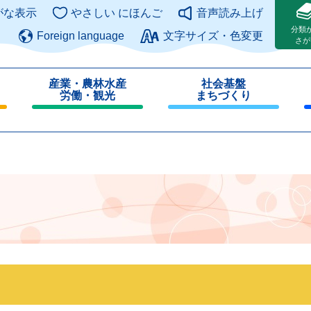
このページの本文へ
がな表示
やさしい にほんご
音声読み上げ
分類
Foreign language
文字サイズ・色変更
さが
産業・農林水産
社会基盤
労働・観光
まちづくり
閉
閉
じ
じ
る
る