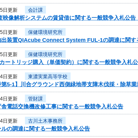
月5日更新
会計課
捜査映像解析システムの賃貸借に関する一般競争入札公告
月5日更新
保健環境研究所
装置QIAcube Connect System FUL-1の調達
月5日更新
保健環境研究所
00用カートリッジ購入（単価契約）に関する一般競争入札
月4日更新
東濃実業高等学校
委第5-1】川合グラウンド西側緑地帯支障木伐採・除草
月4日更新
管財課
庁舎電話交換機改修工事に関する一般競争入札公告
月4日更新
古川土木事務所
ールの調達に関する一般競争入札公告