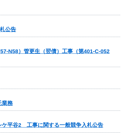
入札公告
58）管更生（翌債）工事（第401-C-052
託業務
シケ平谷2 工事に関する一般競争入札公告