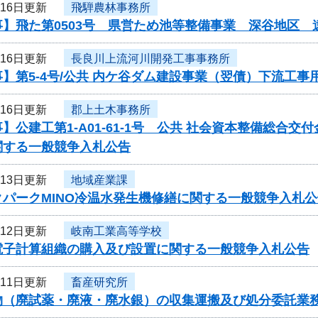
月16日更新
飛騨農林事務所
事】飛た第0503号 県営ため池等整備事業 深谷地区
月16日更新
長良川上流河川開発工事事務所
】第5-4号/公共 内ケ谷ダム建設事業（翌債）下流工
月16日更新
郡上土木事務所
】公建工第1-A01-61-1号 公共 社会資本整備総合
関する一般競争入札公告
月13日更新
地域産業課
クパークMINO冷温水発生機修繕に関する一般競争入札公
月12日更新
岐南工業高等学校
電子計算組織の購入及び設置に関する一般競争入札公告
月11日更新
畜産研究所
物（廃試薬・廃液・廃水銀）の収集運搬及び処分委託業