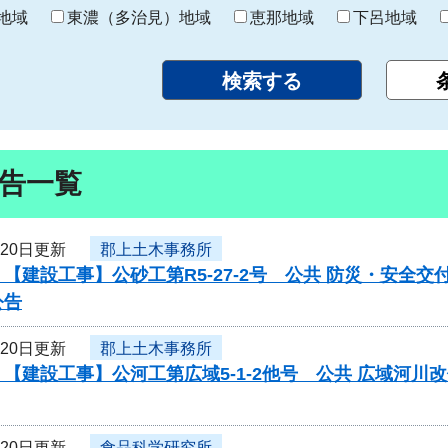
り
地域
東濃（多治見）地域
恵那地域
下呂地域
告一覧
月20日更新
郡上土木事務所
【建設工事】公砂工第R5-27-2号 公共 防災・安全
公告
月20日更新
郡上土木事務所
【建設工事】公河工第広域5-1-2他号 公共 広域河
月20日更新
食品科学研究所