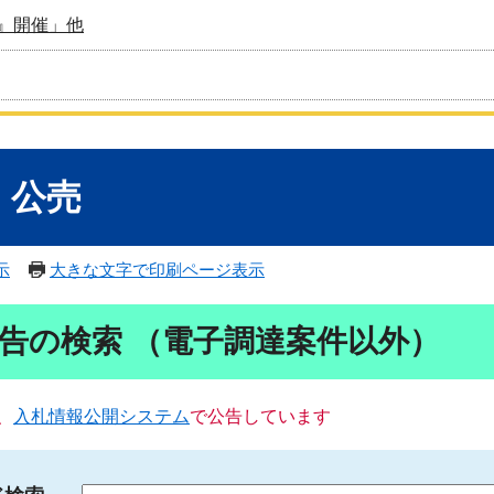
』開催」他
・公売
示
大きな文字で印刷ページ表示
告の検索 （電子調達案件以外）
、
入札情報公開システム
で公告しています