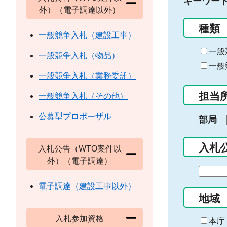
キーワー
外）（電子調達以外）
種類
一般競争入札（建設工事）
一般
一般競争入札（物品）
一般
一般競争入札（業務委託）
担当
一般競争入札（その他）
公募型プロポーザル
部局
入札
入札公告（WTO案件以
外）（電子調達）
期
間
電子調達（建設工事以外）
の
地域
始
入札参加資格
ま
本庁