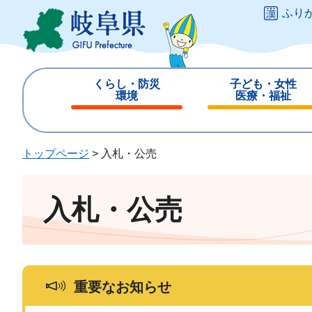
ペ
メ
ふり
ー
ニ
ジ
ュ
の
ー
先
を
くらし・防災
子ども・女性
頭
飛
環境
医療・福祉
で
ば
閉
閉
す
し
じ
じ
。
て
る
る
トップページ
>
入札・公売
本
文
へ
入札・公売
重要なお知らせ