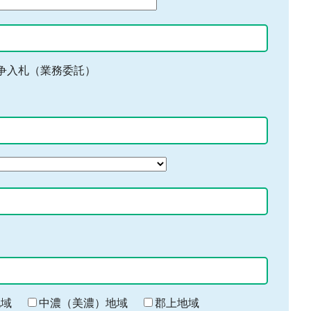
争入札（業務委託）
地域
中濃（美濃）地域
郡上地域