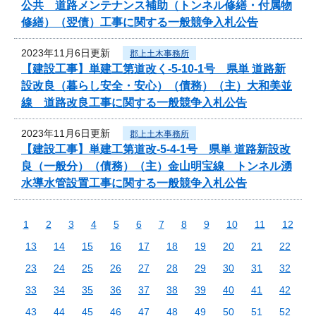
公共 道路メンテナンス補助（トンネル修繕・付属物
修繕）（翌債）工事に関する一般競争入札公告
2023年11月6日更新
郡上土木事務所
【建設工事】単建工第道改く-5-10-1号 県単 道路新
設改良（暮らし安全・安心）（債務）（主）大和美並
線 道路改良工事に関する一般競争入札公告
2023年11月6日更新
郡上土木事務所
【建設工事】単建工第道改-5-4-1号 県単 道路新設改
良（一般分）（債務）（主）金山明宝線 トンネル湧
水導水管設置工事に関する一般競争入札公告
1
2
3
4
5
6
7
8
9
10
11
12
13
14
15
16
17
18
19
20
21
22
23
24
25
26
27
28
29
30
31
32
33
34
35
36
37
38
39
40
41
42
43
44
45
46
47
48
49
50
51
52