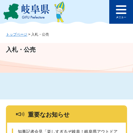
ペ
メ
このページの本文へ
ー
ニ
メ
ジ
ュ
ニ
の
ー
ュ
先
を
ー
頭
飛
トップページ
>
入札・公売
で
ば
す
し
入札・公売
。
て
本
文
へ
重要なお知らせ
知事記者会見「楽しすぎるぞ岐阜！岐阜県アウトドア