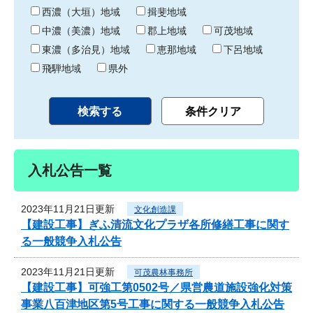
り
西濃（大垣）地域
揖斐地域
中濃（美濃）地域
郡上地域
可茂地域
東濃（多治見）地域
恵那地域
下呂地域
飛騨地域
県外
入札公告一覧
2023年11月21日更新
文化創造課
【建設工事】ぎふ清流文化プラザ各所修繕工事に関す
る一般競争入札公告
2023年11月21日更新
可茂農林事務所
【建設工事】可強工第0502号／県営農道施設強化対策
事業八百津地区第5号工事に関する一般競争入札公告