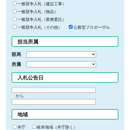
キ
一般競争入札（建設工事）
ー
一般競争入札（物品）
ワ
一般競争入札（業務委託）
ー
ド
一般競争入札（その他）
公募型プロポーザル
を
入
担当所属
力
部局
所属
入札公告日
期
から
間
期
の
間
始
地域
の
ま
終
り
わ
本庁
岐阜地域（本庁除く）