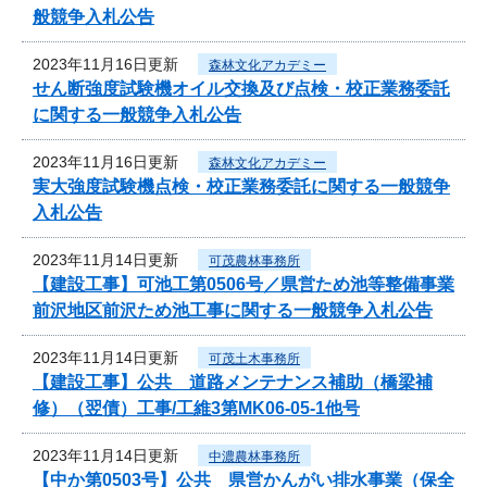
般競争入札公告
2023年11月16日更新
森林文化アカデミー
せん断強度試験機オイル交換及び点検・校正業務委託
に関する一般競争入札公告
2023年11月16日更新
森林文化アカデミー
実大強度試験機点検・校正業務委託に関する一般競争
入札公告
2023年11月14日更新
可茂農林事務所
【建設工事】可池工第0506号／県営ため池等整備事業
前沢地区前沢ため池工事に関する一般競争入札公告
2023年11月14日更新
可茂土木事務所
【建設工事】公共 道路メンテナンス補助（橋梁補
修）（翌債）工事/工維3第MK06-05-1他号
2023年11月14日更新
中濃農林事務所
【中か第0503号】公共 県営かんがい排水事業（保全