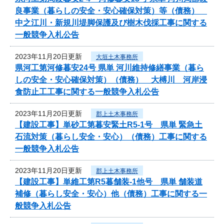
良事業（暮らしの安全・安心確保対策）等（債務）
中之江川・新規川堤脚保護及び樹木伐採工事に関する
一般競争入札公告
2023年11月20日更新
大垣土木事務所
県河工第河修暮安24号 県単 河川維持修繕事業（暮ら
しの安全・安心確保対策）（債務） 大榑川 河岸浸
食防止工工事に関する一般競争入札公告
2023年11月20日更新
郡上土木事務所
【建設工事】単砂工第暮安緊土R5-1号 県単 緊急土
石流対策（暮らし安全・安心）（債務）工事に関する
一般競争入札公告
2023年11月20日更新
郡上土木事務所
【建設工事】単維工第R5暮舗装-1他号 県単 舗装道
補修（暮らし安全・安心）他（債務）工事に関する一
般競争入札公告