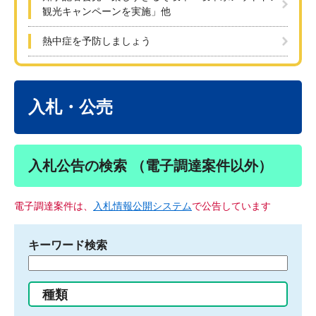
観光キャンペーンを実施」他
熱中症を予防しましょう
本
文
入札・公売
入札公告の検索 （電子調達案件以外）
電子調達案件は、
入札情報公開システム
で公告しています
キーワード検索
検
索
す
種類
る