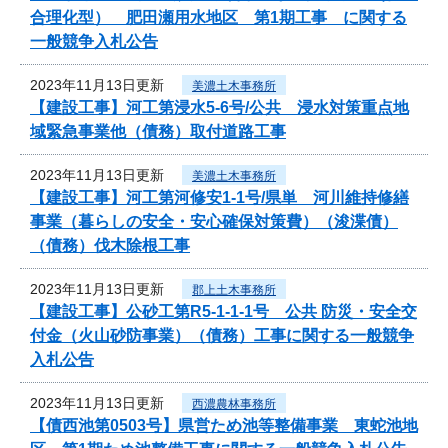
合理化型） 肥田瀬用水地区 第1期工事 に関する
一般競争入札公告
2023年11月13日更新
美濃土木事務所
【建設工事】河工第浸水5-6号/公共 浸水対策重点地
域緊急事業他（債務）取付道路工事
2023年11月13日更新
美濃土木事務所
【建設工事】河工第河修安1-1号/県単 河川維持修繕
事業（暮らしの安全・安心確保対策費）（浚渫債）
（債務）伐木除根工事
2023年11月13日更新
郡上土木事務所
【建設工事】公砂工第R5-1-1-1号 公共 防災・安全交
付金（火山砂防事業）（債務）工事に関する一般競争
入札公告
2023年11月13日更新
西濃農林事務所
【債西池第0503号】県営ため池等整備事業 東蛇池地