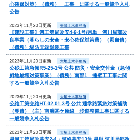
心確保対策）（債務） 工事 に関する一般競争入札
公告
2023年11月20日更新
美濃土木事務所
【建設工事】河工第局改安4-9-1号/県単 河川局部改
良事業（暮らしの安全・安心確保対策費）（緊自債）
（債務）堤防天端舗装工事
2023年11月20日更新
大垣土木事務所
公砂工第急傾R5-25-1号 公共 防災・安全交付金（急傾
斜地崩壊対策事業）（債務）南部1 擁壁工工事に関
する一般競争入札公告
2023年11月20日更新
大垣土木事務所
公維工第交維HT-02-01-3号 公共 通学路緊急対策補助
（翌債）（主）南濃関ケ原線 歩道整備工事に関する
一般競争入札公告
2023年11月20日更新
大垣土木事務所
県河工第局改暮安2-4・河修暮安13号 県単 河川局部改