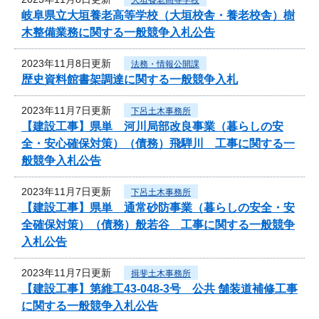
岐阜県立大垣養老高等学校（大垣校舎・養老校舎）樹
木整備業務に関する一般競争入札公告
2023年11月8日更新
法務・情報公開課
歴史資料館書架調達に関する一般競争入札
2023年11月7日更新
下呂土木事務所
【建設工事】県単 河川局部改良事業（暮らしの安
全・安心確保対策）（債務）飛騨川 工事に関する一
般競争入札公告
2023年11月7日更新
下呂土木事務所
【建設工事】県単 通常砂防事業（暮らしの安全・安
全確保対策）（債務）般若谷 工事に関する一般競争
入札公告
2023年11月7日更新
揖斐土木事務所
【建設工事】第維工43-048-3号 公共 舗装道補修工事
に関する一般競争入札公告