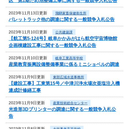
区 第1期ため池整備工事に関する一般競争入札公告
2023年11月13日更新
飛騨家畜保健衛生所
パレットラック他の調達に関する一般競争入札公告
2023年11月10日更新
公共建築課
【航工第5-124号】岐阜かかみがはら航空宇宙博物館
企画棟建設工事に関する一般競争入札公告
2023年11月10日更新
岐阜工業高等学校
産業教育振興設備整備事業に係るミニショベルの調達
2023年11月9日更新
東部広域水道事務所
【建設工事】工東第15号／中津川浄水場次亜塩注入機
連成計修繕工事
2023年11月9日更新
産業技術総合センター
光造形3Dプリンターの調達に関する一般競争入札公
告
2023年11月8日更新
大垣養老高等学校