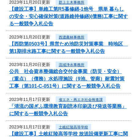
2023年11月20日更新
郡上土木事務所
【建設工事】単維工第R5暮修繕-1他号 県単 暮らし
の安全・安心確保対策(道路維持修繕)(債務)工事に関す
る一般競争入札公告
2023年11月20日更新
西濃農林事務所
【西防第0503号】県営ため池防災対策事業 時地区
第1期排水路工事に関する一般競争入札公告
2023年11月20日更新
流域浄水事務所
公共 社会資本整備総合交付金事業（防災・安全）
（重点）（債務）水処理施設（9池、管廊）耐震対策
工事（第101-C-051号）に関する一般競争入札公告
2023年11月17日更新
省エネ・再エネ社会推進課
「清流の国ぎふ環境教育副読本印刷及び発送等業務」
に関する一般競争入札公告
2023年11月17日更新
土岐紅陵高等学校
【建設工事】土岐紅陵高等学校 放送設備更新工事に関