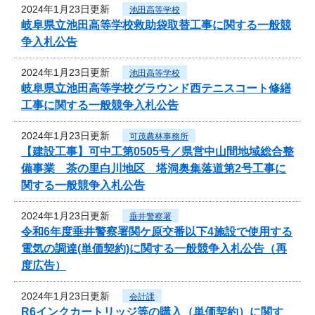
2024年1月23日更新
池田高等学校
岐阜県立池田高等学校救助袋取替工事に関する一般競
争入札公告
2024年1月23日更新
池田高等学校
岐阜県立池田高等学校グラウンド西テニスコート修繕
工事に関する一般競争入札公告
2024年1月23日更新
可茂農林事務所
【建設工事】可中工第0505号／県営中山間地域総合整
備事業 茶の里白川地区 塔洞奥集落道第2号工事に
関する一般競争入札公告
2024年1月23日更新
垂井警察署
令和6年度垂井警察署関ケ原交番以下4施設で使用する
電気の調達(単価契約)に関する一般競争入札公告（再
度広告）
2024年1月23日更新
会計課
R6インクカートリッジ等の購入（単価契約）に関す