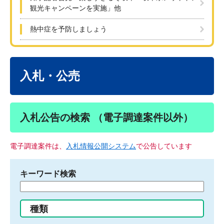
観光キャンペーンを実施」他
熱中症を予防しましょう
本
文
入札・公売
入札公告の検索 （電子調達案件以外）
電子調達案件は、
入札情報公開システム
で公告しています
キーワード検索
検
索
す
種類
る