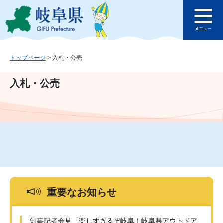
ペ
メ
このページの本文へ
ー
ニ
メ
ジ
ュ
ニ
の
ー
ュ
先
を
ー
頭
飛
トップページ
>
入札・公売
で
ば
す
し
入札・公売
。
て
本
文
へ
重要なお知らせ
知事記者会見「楽しすぎるぞ岐阜！岐阜県アウトドア