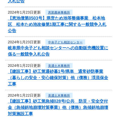
入札公告
2024年1月23日更新
恵那農林事務所
【恵池債第0503号】県営ため池等整備事業 松本地
区 松本ため池改修第1期工事に関する一般競争入札
公告
2024年1月23日更新
中央子ども相談センター
岐阜県中央子ども相談センターへの自動販売機設置に
係る一般競争入札公告
2024年1月22日更新
美濃土木事務所
【建設工事】砂工第通砂暮1号/県単 通常砂防事業
（暮らしの安全・安心確保対策）他（債務）渓流保全
工事
2024年1月22日更新
美濃土木事務所
【建設工事】砂工第急傾028号/公共 防災・安全交付
金（急傾斜地崩壊対策事業）他（債務）急傾斜地崩壊
対策施設工事