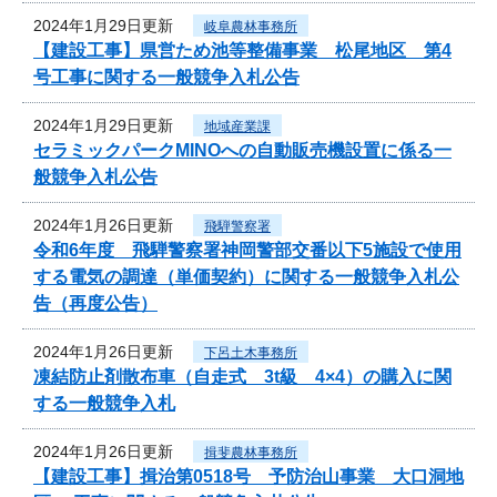
2024年1月29日更新
岐阜農林事務所
【建設工事】県営ため池等整備事業 松尾地区 第4
号工事に関する一般競争入札公告
2024年1月29日更新
地域産業課
セラミックパークMINOへの自動販売機設置に係る一
般競争入札公告
2024年1月26日更新
飛騨警察署
令和6年度 飛騨警察署神岡警部交番以下5施設で使用
する電気の調達（単価契約）に関する一般競争入札公
告（再度公告）
2024年1月26日更新
下呂土木事務所
凍結防止剤散布車（自走式 3t級 4×4）の購入に関
する一般競争入札
2024年1月26日更新
揖斐農林事務所
【建設工事】揖治第0518号 予防治山事業 大口洞地