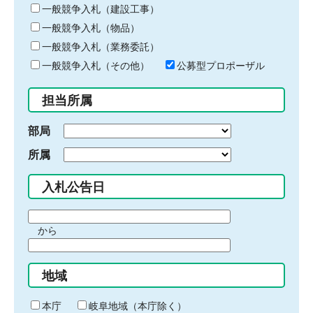
キ
一般競争入札（建設工事）
ー
一般競争入札（物品）
ワ
一般競争入札（業務委託）
ー
ド
一般競争入札（その他）
公募型プロポーザル
を
入
担当所属
力
部局
所属
入札公告日
期
から
間
期
の
間
始
地域
の
ま
終
り
わ
本庁
岐阜地域（本庁除く）