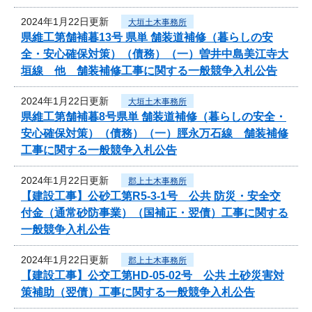
2024年1月22日更新
大垣土木事務所
県維工第舗補暮13号 県単 舗装道補修（暮らしの安
全・安心確保対策）（債務）（一）曽井中島美江寺大
垣線 他 舗装補修工事に関する一般競争入札公告
2024年1月22日更新
大垣土木事務所
県維工第舗補暮8号県単 舗装道補修（暮らしの安全・
安心確保対策）（債務）（一）脛永万石線 舗装補修
工事に関する一般競争入札公告
2024年1月22日更新
郡上土木事務所
【建設工事】公砂工第R5-3-1号 公共 防災・安全交
付金（通常砂防事業）（国補正・翌債）工事に関する
一般競争入札公告
2024年1月22日更新
郡上土木事務所
【建設工事】公交工第HD-05-02号 公共 土砂災害対
策補助（翌債）工事に関する一般競争入札公告