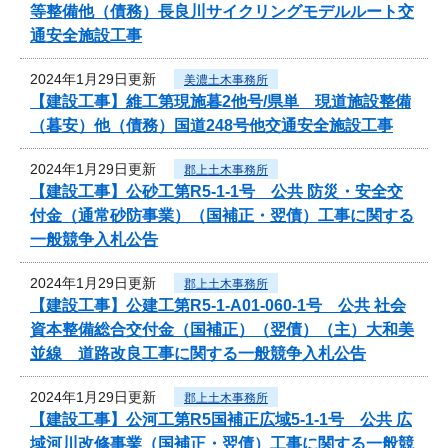
等整備他（債務）長良川サイクリングモデルルート交
通安全施設工事
2024年1月29日更新
美濃土木事務所
【建設工事】維工第現施暮2他号/県単 現道施設整備
（暮安）他（債務）国道248号他交通安全施設工事
2024年1月29日更新
郡上土木事務所
【建設工事】公砂工第R5-1-1号 公共 防災・安全交
付金（通常砂防事業）（国補正・翌債）工事に関する
一般競争入札公告
2024年1月29日更新
郡上土木事務所
【建設工事】公建工第R5-1-A01-060-1号 公共 社会
資本整備総合交付金（国補正）（翌債）（主）大和美
並線 道路改良工事に関する一般競争入札公告
2024年1月29日更新
郡上土木事務所
【建設工事】公河工第R5国補正広域5-1-1号 公共 広
域河川改修事業（国補正・翌債）工事に関する一般競