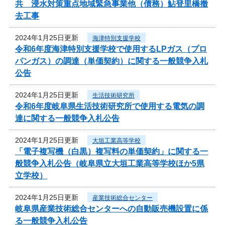
共 浸水対策重点地域緊急事業他（債務）鮎登里橋撤
去工事
2024年1月25日更新
海津特別支援学校
令和6年度海津特別支援学校で使用するLPガス（プロ
パンガス）の調達（単価契約）に関する一般競争入札
公告
2024年1月25日更新
生活技術研究所
令和6年度岐阜県生活技術研究所で使用する電気の調
達に関する一般競争入札公告
2024年1月25日更新
大垣工業高等学校
「電子複写機（白黒）複写料の単価契約」に関する一
般競争入札公告（岐阜県立大垣工業高等学校ほか5県
立学校）
2024年1月25日更新
産業技術総合センター
岐阜県産業技術総合センターへの自動販売機設置に係
る一般競争入札公告