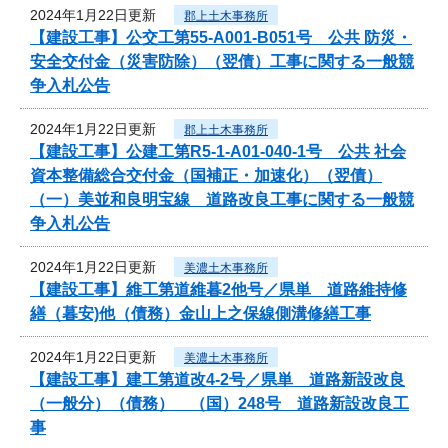
2024年1月22日更新
郡上土木事務所
【建設工事】公交工第55-A001-B051号 公共 防災・
安全交付金（災害防除）（翌債）工事に関する一般競
争入札公告
2024年1月22日更新
郡上土木事務所
【建設工事】公建工第R5-1-A01-040-1号 公共 社会
資本整備総合交付金（国補正・加速化）（翌債）
（一）美並和良明宝線 道路改良工事に関する一般競
争入札公告
2024年1月22日更新
美濃土木事務所
【建設工事】維工第道維暮2他号／県単 道路維持修
繕（暮安)他（債務）金山上之保線側溝修繕工事
2024年1月22日更新
美濃土木事務所
【建設工事】建工第道改4-2号／県単 道路新設改良
（一般分）（債務） （国）248号 道路新設改良工
事