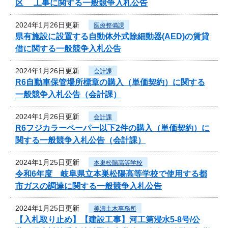
区 工事に関する一般競争入札公告
2024年1月26日更新
医療整備課
県有施設に設置する自動体外式除細動器(AED)の賃貸
借に関する一般競争入札公告
2024年1月26日更新
会計課
R6自動車保管場所標章の購入（単価契約）に関する
一般競争入札公告（会計課）
2024年1月26日更新
会計課
R6フジカラーペーパー以下2件の購入（単価契約）に
関する一般競争入札公告（会計課）
2024年1月25日更新
本巣松陽高等学校
令和6年度 岐阜県立本巣松陽高等学校で使用する都
市ガスの調達に関する一般競争入札公告
2024年1月25日更新
美濃土木事務所
【入札取り止め】【建設工事】河工第浸水5-8号/公