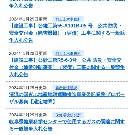
争入札公告
2024年1月29日更新
郡上土木事務所
【建設工事】公維工第55-A101B-05 号 公共 防災・
安全交付金（除雪機械）（翌債）工事に関する一般競
争入札公告
2024年1月29日更新
郡上土木事務所
【建設工事】公砂工第R5-6-3号 公共 防災・安全交
付金（通常砂防事業）（翌債）工事に関する一般競争
入札公告
2024年1月29日更新
農産物流通課
清流の国ぎふ地産地消運動推進事業委託業務プロポー
ザル募集【選定結果】
2024年1月29日更新
保健環境研究所
岐阜県健康科学センターで使用するガスの調達に関す
る一般競争入札公告