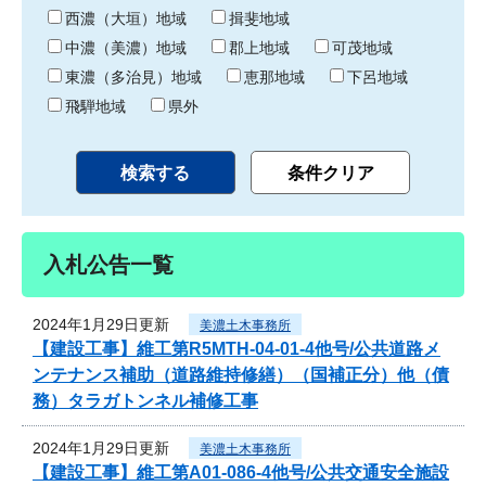
り
西濃（大垣）地域
揖斐地域
中濃（美濃）地域
郡上地域
可茂地域
東濃（多治見）地域
恵那地域
下呂地域
飛騨地域
県外
入札公告一覧
2024年1月29日更新
美濃土木事務所
【建設工事】維工第R5MTH-04-01-4他号/公共道路メ
ンテナンス補助（道路維持修繕）（国補正分）他（債
務）タラガトンネル補修工事
2024年1月29日更新
美濃土木事務所
【建設工事】維工第A01-086-4他号/公共交通安全施設