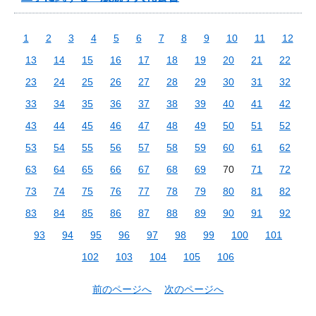
1
2
3
4
5
6
7
8
9
10
11
12
13
14
15
16
17
18
19
20
21
22
23
24
25
26
27
28
29
30
31
32
33
34
35
36
37
38
39
40
41
42
43
44
45
46
47
48
49
50
51
52
53
54
55
56
57
58
59
60
61
62
63
64
65
66
67
68
69
70
71
72
73
74
75
76
77
78
79
80
81
82
83
84
85
86
87
88
89
90
91
92
93
94
95
96
97
98
99
100
101
102
103
104
105
106
前のページへ
次のページへ