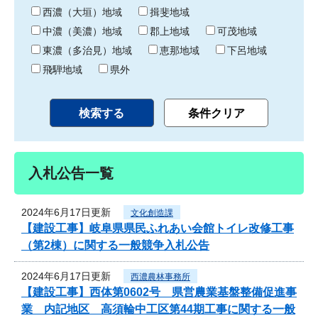
り
西濃（大垣）地域
揖斐地域
中濃（美濃）地域
郡上地域
可茂地域
東濃（多治見）地域
恵那地域
下呂地域
飛騨地域
県外
入札公告一覧
2024年6月17日更新
文化創造課
【建設工事】岐阜県県民ふれあい会館トイレ改修工事
（第2棟）に関する一般競争入札公告
2024年6月17日更新
西濃農林事務所
【建設工事】西体第0602号 県営農業基盤整備促進事
業 内記地区 高須輪中工区第44期工事に関する一般