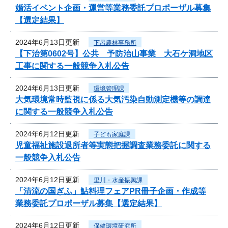
婚活イベント企画・運営等業務委託プロポーザル募集
【選定結果】
2024年6月13日更新
下呂農林事務所
【下治第0602号】公共 予防治山事業 大石ケ洞地区
工事に関する一般競争入札公告
2024年6月13日更新
環境管理課
大気環境常時監視に係る大気汚染自動測定機等の調達
に関する一般競争入札公告
2024年6月12日更新
子ども家庭課
児童福祉施設退所者等実態把握調査業務委託に関する
一般競争入札公告
2024年6月12日更新
里川・水産振興課
「清流の国ぎふ」鮎料理フェアPR冊子企画・作成等
業務委託プロポーザル募集【選定結果】
2024年6月12日更新
保健環境研究所