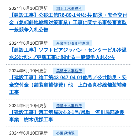
2024年6月10日更新
郡上土木事務所
【建設工事】公砂工第R6-89-1号/公共 防災・安全交付
金（急傾斜地崩壊対策事業）工事に関する事後審査型
一般競争入札公告
2024年6月10日更新
産業デジタル推進課
【建設工事】ソフトピアジャパン・センタービル冷温
水2次ポンプ更新工事に関する一般競争入札公告
2024年6月10日更新
美濃土木事務所
【建設工事】維工第43-047-04-01他号／公共防災・安
全交付金（舗装道補修費）他 上白金真砂線舗装補修
工事
2024年6月10日更新
美濃土木事務所
【建設工事】河工第局改4-3-1号/県単 河川局部改良
事業 樹木伐採工事
2024年6月10日更新
公園緑地課