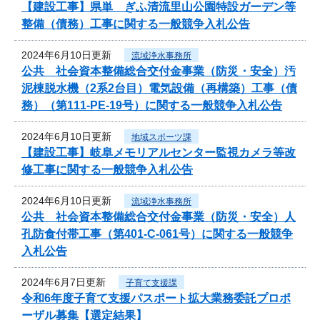
【建設工事】県単 ぎふ清流里山公園特設ガーデン等
整備（債務）工事に関する一般競争入札公告
2024年6月10日更新
流域浄水事務所
公共 社会資本整備総合交付金事業（防災・安全）汚
泥棟脱水機（2系2台目）電気設備（再構築）工事（債
務）（第111-PE-19号）に関する一般競争入札公告
2024年6月10日更新
地域スポーツ課
【建設工事】岐阜メモリアルセンター監視カメラ等改
修工事に関する一般競争入札公告
2024年6月10日更新
流域浄水事務所
公共 社会資本整備総合交付金事業（防災・安全）人
孔防食付帯工事（第401-C-061号）に関する一般競争
入札公告
2024年6月7日更新
子育て支援課
令和6年度子育て支援パスポート拡大業務委託プロポ
ーザル募集【選定結果】