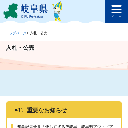
ペ
メ
このページの本文へ
ー
ニ
メ
ジ
ュ
ニ
の
ー
ュ
先
を
ー
頭
飛
トップページ
>
入札・公売
で
ば
す
し
入札・公売
。
て
本
文
へ
重要なお知らせ
知事記者会見「楽しすぎるぞ岐阜！岐阜県アウトドア