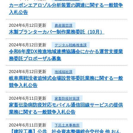
カーボンエアロゾル分析装置の調達に関する一般競争
入札公告
2024年6月12日更新
農産園芸課
木製プランターカバー制作業務委託（10月）
2024年6月12日更新
デジタル戦略推進課
令和6年度DX推進地域連携協議会にかかる運営支援業
務委託プロポーザル募集
2024年6月12日更新
地域福祉課
岐阜県戦没者追悼式会場設営等委託業務に関する一般
競争入札公告
2024年6月11日更新
家畜防疫対策課
家畜伝染病防疫対応モバイル通信回線サービスの提供
業務に関する一般競争入札公告
2024年6月11日更新
下呂土木事務所
【建設工事】公共 社会資本整備総合交付金 他 おん