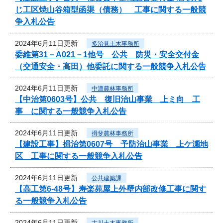
じ工区焼山谷箱型函渠（債務） 工事に関する一般競
争入札公告
2024年6月11日更新
多治見土木事務所
委維第31－A021－1他号 公共 防災・安全交付金
（交通安全・高田）他委託に関する一般競争入札公告
2024年6月11日更新
中濃農林事務所
【中治第0603号】公共 復旧治山事業 上ミ向 工
事 に関する一般競争入札公告
2024年6月11日更新
揖斐農林事務所
【建設工事】揖治第0607号 予防治山事業 上ケ瀬地
区 工事に関する一般競争入札公告
2024年6月11日更新
公共建築課
【高工第6-48号】寿楽苑屋上外壁内部改修工事に関す
る一般競争入札公告
2024年6月11日更新
古川土木事務所