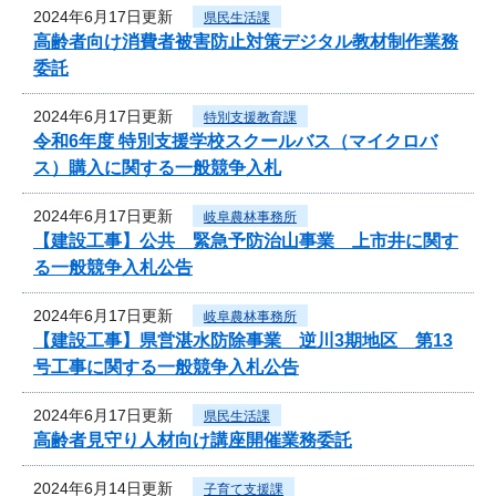
2024年6月17日更新
県民生活課
高齢者向け消費者被害防止対策デジタル教材制作業務
委託
2024年6月17日更新
特別支援教育課
令和6年度 特別支援学校スクールバス（マイクロバ
ス）購入に関する一般競争入札
2024年6月17日更新
岐阜農林事務所
【建設工事】公共 緊急予防治山事業 上市井に関す
る一般競争入札公告
2024年6月17日更新
岐阜農林事務所
【建設工事】県営湛水防除事業 逆川3期地区 第13
号工事に関する一般競争入札公告
2024年6月17日更新
県民生活課
高齢者見守り人材向け講座開催業務委託
2024年6月14日更新
子育て支援課