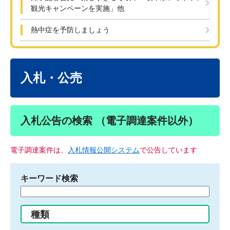
観光キャンペーンを実施」他
熱中症を予防しましょう
本
文
入札・公売
入札公告の検索 （電子調達案件以外）
電子調達案件は、
入札情報公開システム
で公告しています
キーワード検索
検
索
す
種類
る