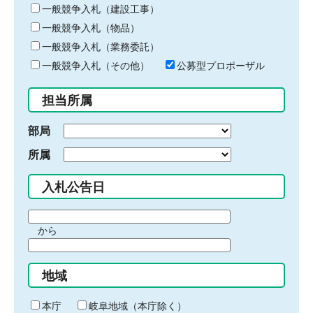
キ
一般競争入札（建設工事）
ー
一般競争入札（物品）
ワ
一般競争入札（業務委託）
ー
ド
一般競争入札（その他）
公募型プロポーザル
を
入
担当所属
力
部局
所属
入札公告日
期
から
間
期
の
間
始
地域
の
ま
終
り
わ
本庁
岐阜地域（本庁除く）