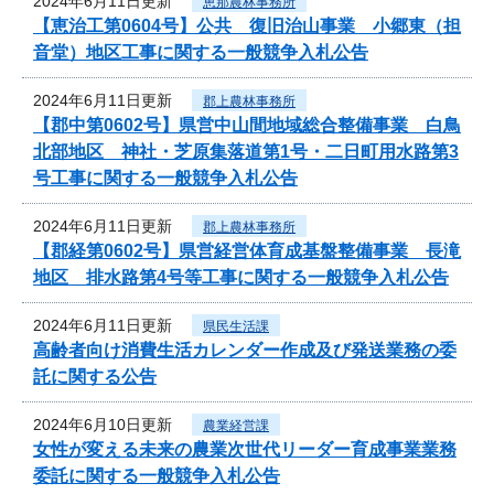
2024年6月11日更新
恵那農林事務所
【恵治工第0604号】公共 復旧治山事業 小郷東（担
音堂）地区工事に関する一般競争入札公告
2024年6月11日更新
郡上農林事務所
【郡中第0602号】県営中山間地域総合整備事業 白鳥
北部地区 神社・芝原集落道第1号・二日町用水路第3
号工事に関する一般競争入札公告
2024年6月11日更新
郡上農林事務所
【郡経第0602号】県営経営体育成基盤整備事業 長滝
地区 排水路第4号等工事に関する一般競争入札公告
2024年6月11日更新
県民生活課
高齢者向け消費生活カレンダー作成及び発送業務の委
託に関する公告
2024年6月10日更新
農業経営課
女性が変える未来の農業次世代リーダー育成事業業務
委託に関する一般競争入札公告