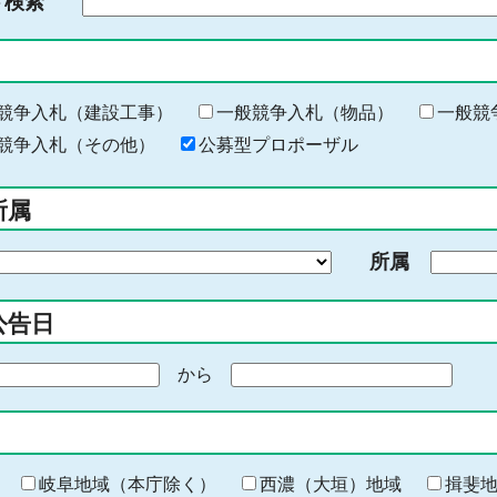
ド検索
検
索
す
る
キ
競争入札（建設工事）
一般競争入札（物品）
一般競
ー
競争入札（その他）
公募型プロポーザル
ワ
ー
所属
ド
を
所属
入
力
公告日
から
期
間
の
終
わ
岐阜地域（本庁除く）
西濃（大垣）地域
揖斐