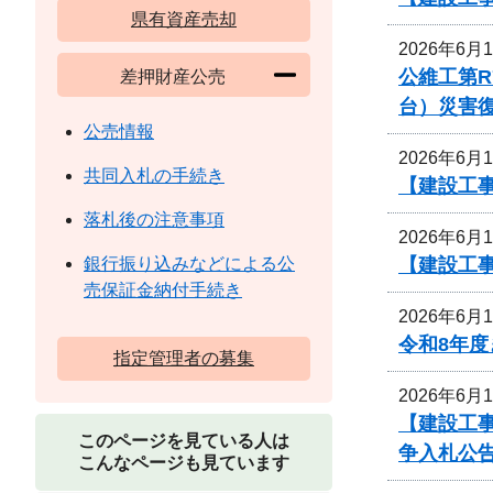
県有資産売却
2026年6月
公維工第R
差押財産公売
台）災害
公売情報
2026年6月
共同入札の手続き
【建設工事
落札後の注意事項
2026年6月
【建設工
銀行振り込みなどによる公
売保証金納付手続き
2026年6月
令和8年
指定管理者の募集
2026年6月
【建設工
このページを見ている人は
争入札公
こんなページも見ています