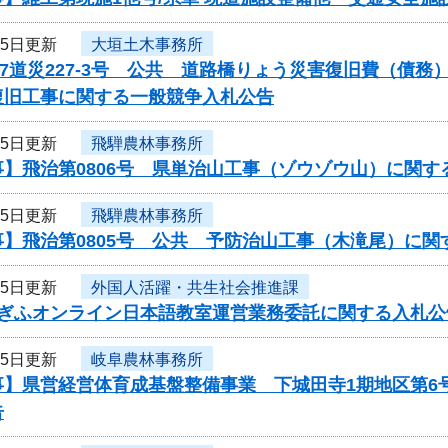
15日更新
大垣土木事務所
7道災227-3号 公共 道路橋りょう災害復旧費（債務
復旧工事に関する一般競争入札公告
15日更新
飛騨農林事務所
】飛治第0806号 県単治山工事（ゾウゾウ山）に関す
15日更新
飛騨農林事務所
事】飛治第0805号 公共 予防治山工事（木滝尾）に関
15日更新
外国人活躍・共生社会推進課
度ぎふオンライン日本語教室運営業務委託に関する入札公
15日更新
岐阜農林事務所
事】県営経営体育成基盤整備事業 下城田寺1期地区第6
告