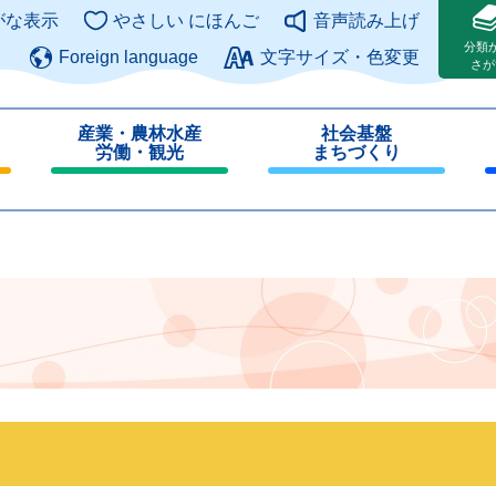
このページの本文へ
がな表示
やさしい にほんご
音声読み上げ
分類
Foreign language
文字サイズ・色変更
さが
産業・農林水産
社会基盤
労働・観光
まちづくり
閉
閉
じ
じ
る
る