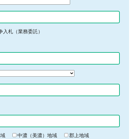
争入札（業務委託）
地域
中濃（美濃）地域
郡上地域