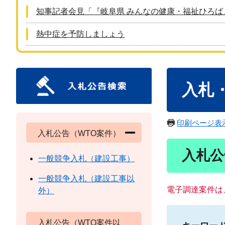
知事記者会見「『岐阜県 みんなの健康・福祉ひろば
熱中症を予防しましょう
本
入札
文
印刷ページ表
入札公告（WTO案件）
入札公
一般競争入札（建設工事）
一般競争入札（建設工事以
電子調達案件は
外）
入札公告（WTO案件以