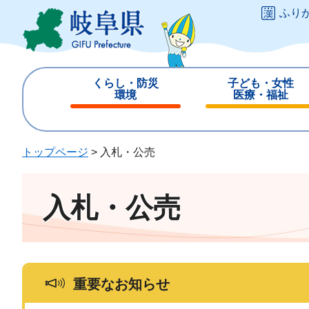
ペ
メ
ふり
ー
ニ
ジ
ュ
の
ー
先
を
くらし・防災
子ども・女性
頭
飛
環境
医療・福祉
で
ば
閉
閉
す
し
じ
じ
。
て
る
る
トップページ
>
入札・公売
本
文
へ
入札・公売
重要なお知らせ