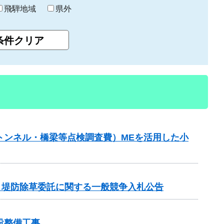
飛騨地域
県外
補助（トンネル・橋梁等点検調査費）MEを活用した小
他 堤防除草委託に関する一般競争入札公告
設整備工事