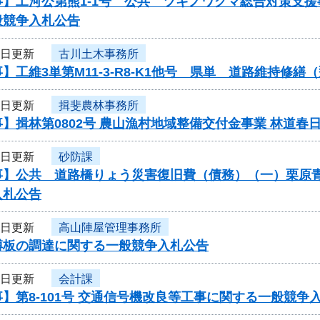
事】工河公第熊1-1号 公共 ツキノワグマ総合対策支
般競争入札公告
9日更新
古川土木事務所
】工維3単第M11-3-R8-K1他号 県単 道路維持
9日更新
揖斐農林事務所
】揖林第0802号 農山漁村地域整備交付金事業 林道
9日更新
砂防課
事】公共 道路橋りょう災害復旧費（債務）（一）栗原青
入札公告
9日更新
高山陣屋管理事務所
榑板の調達に関する一般競争入札公告
9日更新
会計課
】第8-101号 交通信号機改良等工事に関する一般競争