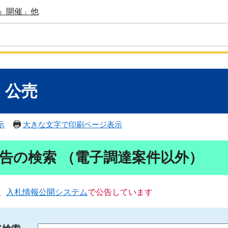
』開催」他
・公売
示
大きな文字で印刷ページ表示
告の検索 （電子調達案件以外）
、
入札情報公開システム
で公告しています