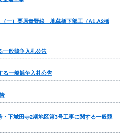
）（一）栗原青野線 地蔵橋下部工（A1.A2橋
る一般競争入札公告
する一般競争入札公告
告
号・下城田寺2期地区第3号工事に関する一般競