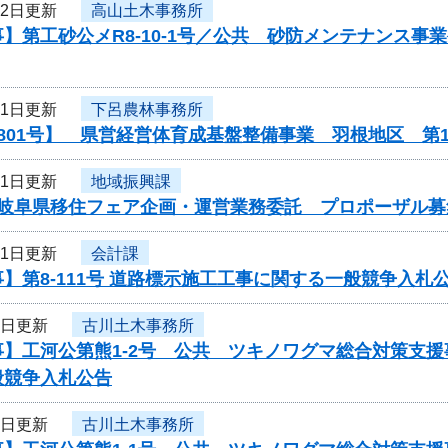
12日更新
高山土木事務所
】第工砂公メR8-10-1号／公共 砂防メンテナンス
11日更新
下呂農林事務所
801号】 県営経営体育成基盤整備事業 羽根地区 第
11日更新
地域振興課
度岐阜県移住フェア企画・運営業務委託 プロポーザル募
11日更新
会計課
】第8-111号 道路標示施工工事に関する一般競争入札
9日更新
古川土木事務所
事】工河公第熊1-2号 公共 ツキノワグマ総合対策支
般競争入札公告
9日更新
古川土木事務所