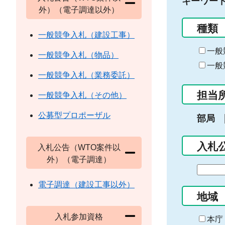
キーワー
外）（電子調達以外）
種類
一般競争入札（建設工事）
一般
一般競争入札（物品）
一般
一般競争入札（業務委託）
担当
一般競争入札（その他）
公募型プロポーザル
部局
入札
入札公告（WTO案件以
外）（電子調達）
期
間
電子調達（建設工事以外）
の
地域
始
入札参加資格
ま
本庁