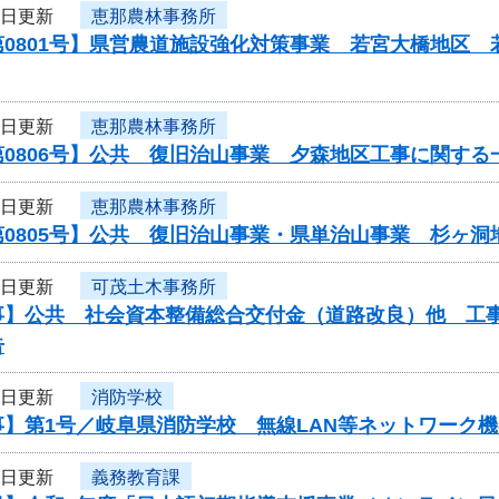
9日更新
恵那農林事務所
第0801号】県営農道施設強化対策事業 若宮大橋地区
9日更新
恵那農林事務所
0806号】公共 復旧治山事業 夕森地区工事に関する
9日更新
恵那農林事務所
第0805号】公共 復旧治山事業・県単治山事業 杉ヶ
9日更新
可茂土木事務所
】公共 社会資本整備総合交付金（道路改良）他 工事／工建1
告
8日更新
消防学校
事】第1号／岐阜県消防学校 無線LAN等ネットワーク
8日更新
義務教育課