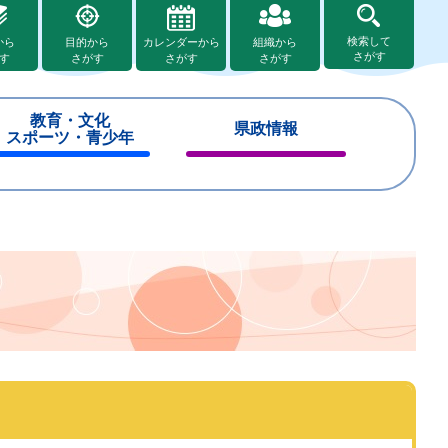
検索して
から
目的から
カレンダーから
組織から
さがす
す
さがす
さがす
さがす
教育・文化
県政情報
スポーツ・青少年
閉
閉
じ
じ
る
る