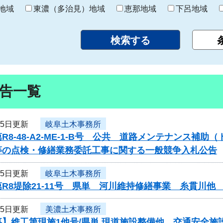
り
地域
東濃（多治見）地域
恵那地域
下呂地域
告一覧
15日更新
岐阜土木事務所
R8-48-A2-ME-1-B号 公共 道路メンテナンス
等の点検・修繕業務委託工事に関する一般競争入札公告
15日更新
岐阜土木事務所
R8堤除21-11号 県単 河川維持修繕事業 糸貫川
15日更新
美濃土木事務所
】維工第現施1他号/県単 現道施設整備他 交通安全施