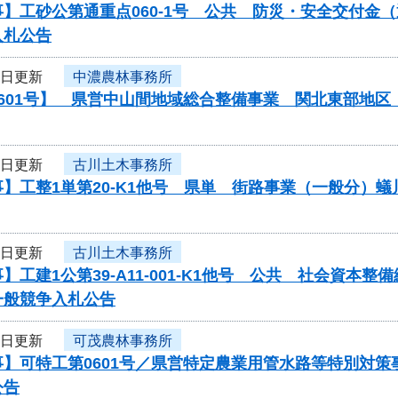
】工砂公第通重点060-1号 公共 防災・安全交付金
入札公告
3日更新
中濃農林事務所
0601号】 県営中山間地域総合整備事業 関北東部地
3日更新
古川土木事務所
】工整1単第20-K1他号 県単 街路事業（一般分）
3日更新
古川土木事務所
】工建1公第39-A11-001-K1他号 公共 社会資
一般競争入札公告
3日更新
可茂農林事務所
事】可特工第0601号／県営特定農業用管水路等特別対
公告