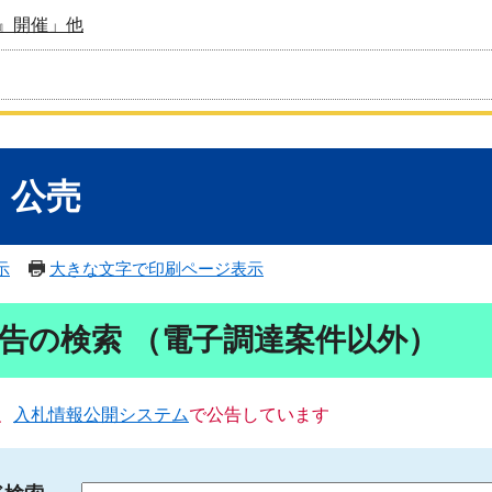
』開催」他
・公売
示
大きな文字で印刷ページ表示
告の検索 （電子調達案件以外）
、
入札情報公開システム
で公告しています