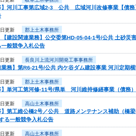
事】河川工事第広域2-3 公共 広域河川改修事業【債
告
9日更新
郡上土木事務所
【建設関連業務】公交委第HD-05-04-1号/公共 
る一般競争入札公告
9日更新
長良川上流河川開発工事事務所
業務】第R6-21号/公共 内ケ谷ダム建設事業 河川定
9日更新
郡上土木事務所
】単河工第河修-11号/県単 河川維持修繕事業（債務
6日更新
高山土木事務所
事】第工維公橋2号／公共 道路メンテナンス補助（橋
関する一般競争入札公告
6日更新
高山土木事務所