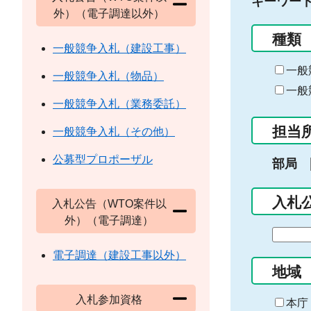
キーワー
外）（電子調達以外）
種類
一般競争入札（建設工事）
一般
一般競争入札（物品）
一般
一般競争入札（業務委託）
担当
一般競争入札（その他）
公募型プロポーザル
部局
入札
入札公告（WTO案件以
外）（電子調達）
期
間
電子調達（建設工事以外）
の
地域
始
入札参加資格
ま
本庁