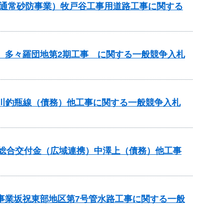
（通常砂防事業）牧戸谷工事用道路工事に関する
区 多々羅団地第2期工事 に関する一般競争入札
蟻川釣瓶線（債務）他工事に関する一般競争入札
本整備総合交付金（広域連携）中澤上（債務）他工事
策事業坂祝東部地区第7号管水路工事に関する一般