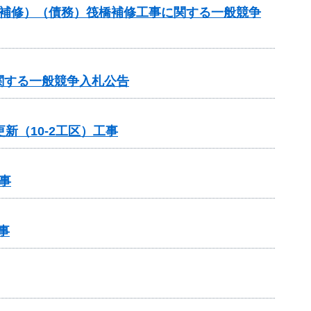
梁補修）（債務）筏橋補修工事に関する一般競争
関する一般競争入札公告
新（10-2工区）工事
事
事