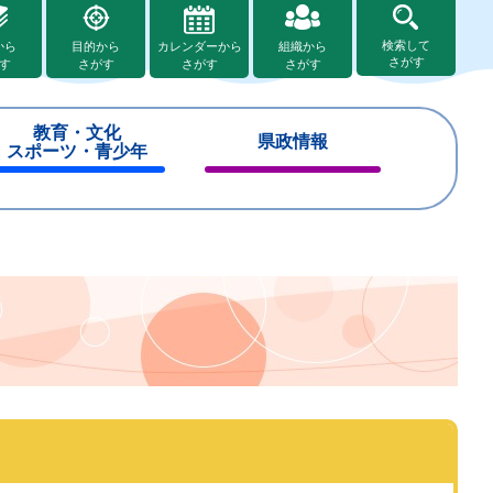
検索して
から
目的から
カレンダーから
組織から
さがす
す
さがす
さがす
さがす
教育・文化
県政情報
スポーツ・青少年
閉
閉
じ
じ
る
る