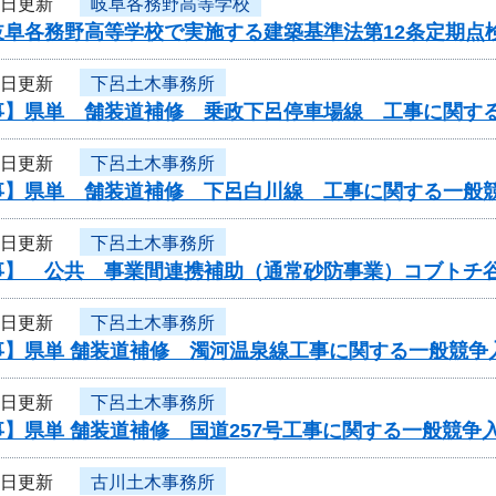
4日更新
岐阜各務野高等学校
岐阜各務野高等学校で実施する建築基準法第12条定期点
3日更新
下呂土木事務所
事】県単 舗装道補修 乗政下呂停車場線 工事に関す
3日更新
下呂土木事務所
事】県単 舗装道補修 下呂白川線 工事に関する一般
3日更新
下呂土木事務所
事】 公共 事業間連携補助（通常砂防事業）コブトチ
3日更新
下呂土木事務所
事】県単 舗装道補修 濁河温泉線工事に関する一般競争
3日更新
下呂土木事務所
】県単 舗装道補修 国道257号工事に関する一般競争
3日更新
古川土木事務所