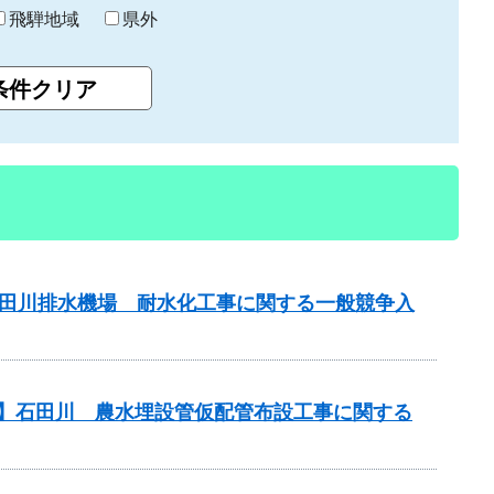
飛騨地域
県外
山田川排水機場 耐水化工事に関する一般競争入
務】石田川 農水埋設管仮配管布設工事に関する