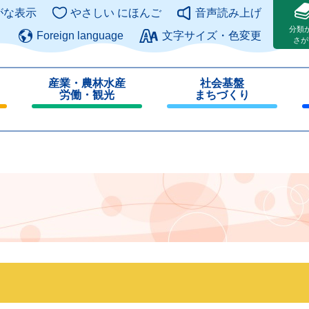
このページの本文へ
がな表示
やさしい にほんご
音声読み上げ
分類
Foreign language
文字サイズ・色変更
さが
産業・農林水産
社会基盤
労働・観光
まちづくり
閉
閉
じ
じ
る
る