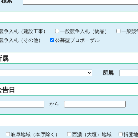
ド検索
検
索
す
る
キ
競争入札（建設工事）
一般競争入札（物品）
一般競
ー
競争入札（その他）
公募型プロポーザル
ワ
ー
所属
ド
を
所属
入
力
公告日
から
期
間
の
終
わ
岐阜地域（本庁除く）
西濃（大垣）地域
揖斐