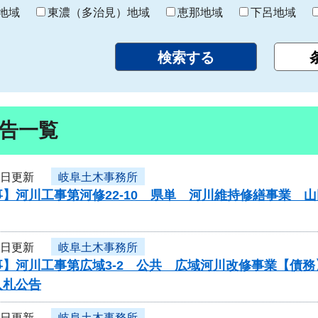
り
地域
東濃（多治見）地域
恵那地域
下呂地域
告一覧
9日更新
岐阜土木事務所
】河川工事第河修22-10 県単 河川維持修繕事業 
9日更新
岐阜土木事務所
事】河川工事第広域3-2 公共 広域河川改修事業【債
入札公告
9日更新
岐阜土木事務所