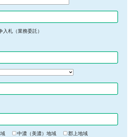
争入札（業務委託）
地域
中濃（美濃）地域
郡上地域