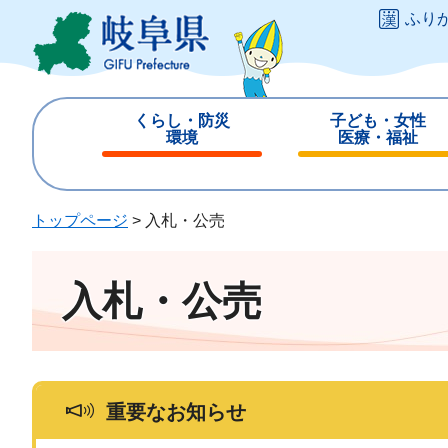
ペ
メ
ふり
ー
ニ
ジ
ュ
の
ー
先
を
くらし・防災
子ども・女性
頭
飛
環境
医療・福祉
で
ば
閉
閉
す
し
じ
じ
。
て
る
る
トップページ
>
入札・公売
本
文
へ
入札・公売
重要なお知らせ