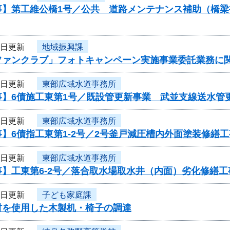
事】第工維公橋1号／公共 道路メンテナンス補助（橋
6日更新
地域振興課
ファンクラブ」フォトキャンペーン実施事業委託業務に
5日更新
東部広域水道事務所
】6債施工東第1号／既設管更新事業 武並支線送水管更
5日更新
東部広域水道事務所
】6債指工東第1-2号／2号釜戸減圧槽内外面塗装修繕工
5日更新
東部広域水道事務所
】工東第6-2号／落合取水場取水井（内面）劣化修繕工
4日更新
子ども家庭課
材を使用した木製机・椅子の調達