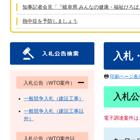
知事記者会見「『岐阜県 みんなの健康・福祉ひろば
熱中症を予防しましょう
本
入札
文
印刷ページ表
入札公告（WTO案件）
入札公
一般競争入札（建設工事）
一般競争入札（建設工事以
電子調達案件は
外）
入札公告（WTO案件以