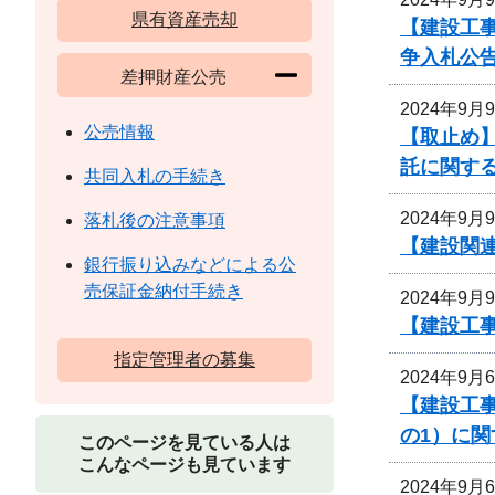
県有資産売却
【建設工
争入札公
差押財産公売
2024年9月
公売情報
【取止め】
託に関す
共同入札の手続き
2024年9月
落札後の注意事項
【建設関連
銀行振り込みなどによる公
売保証金納付手続き
2024年9月
【建設工事
指定管理者の募集
2024年9月
【建設工
の1）に
このページを見ている人は
こんなページも見ています
2024年9月