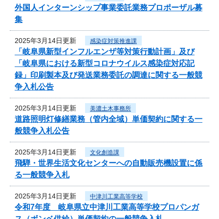
外国人インターンシップ事業委託業務プロポーザル募
集
2025年3月14日更新
感染症対策推進課
「岐阜県新型インフルエンザ等対策行動計画」及び
「岐阜県における新型コロナウイルス感染症対応記
録」印刷製本及び発送業務委託の調達に関する一般競
争入札公告
2025年3月14日更新
美濃土木事務所
道路照明灯修繕業務（管内全域）単価契約に関する一
般競争入札公告
2025年3月14日更新
文化創造課
飛騨・世界生活文化センターへの自動販売機設置に係
る一般競争入札
2025年3月14日更新
中津川工業高等学校
令和7年度 岐阜県立中津川工業高等学校プロパンガ
ス（ボンベ供給）単価契約の一般競争入札