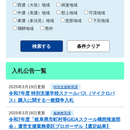
り
西濃（大垣）地域
揖斐地域
中濃（美濃）地域
郡上地域
可茂地域
東濃（多治見）地域
恵那地域
下呂地域
飛騨地域
県外
入札公告一覧
2025年3月19日更新
特別支援教育課
令和7年度 特別支援学校スクールバス（マイクロバ
ス）購入に関する一般競争入札
2025年3月18日更新
義務教育課
令和7年度「岐阜県市町村等GIGAスクール構想推進部
会」運営支援業務委託プロポーザル【選定結果】