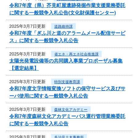
令和7年度（県）芥見町屋遺跡発掘作業支援業務委託
に関する一般競争入札公告(文化財保護センター)
2025年3月7日更新
道路維持課
令和7年度「ぎふ川と道のアラームメール配信サービ
ス」に関する一般競争入札公告
2025年3月7日更新
省エネ・再エネ社会推進課
太陽光発電設備等の共同購入事業プロポーザル募集
【選定結果】
2025年3月7日更新
特別支援教育課
令和7年度文字情報変換ソフトの保守サービス及びサ
ーバ使用に関する一般競争入札公告
2025年3月7日更新
森林文化アカデミー
令和7年度森林文化アカデミーバス運行管理業務委託
に関する一般競争入札公告
2025年3月7日更新
多治見土木事務所