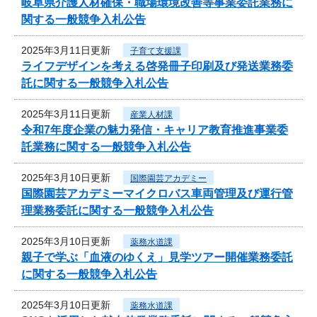
岐阜県介護人材確保・職場環境改善等事業委託業務に
関する一般競争入札公告
2025年3月11日更新
子育て支援課
ライフデザインを考える啓発冊子印刷及び発送業務委
託に関する一般競争入札公告
2025年3月11日更新
産業人材課
令和7年度企業の魅力発信・キャリア教育推進事業委
託業務に関する一般競争入札公告
2025年3月10日更新
国際園芸アカデミー
国際園芸アカデミーマイクロバス車両管理及び運行管
理業務委託に関する一般競争入札公告
2025年3月10日更新
薬務水道課
親子で学ぶ「血液のゆくえ」見学ツアー開催業務委託
に関する一般競争入札公告
2025年3月10日更新
薬務水道課