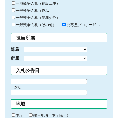
キ
一般競争入札（建設工事）
ー
一般競争入札（物品）
ワ
一般競争入札（業務委託）
ー
ド
一般競争入札（その他）
公募型プロポーザル
を
入
担当所属
力
部局
所属
入札公告日
期
から
間
期
の
間
始
地域
の
ま
終
り
わ
本庁
岐阜地域（本庁除く）