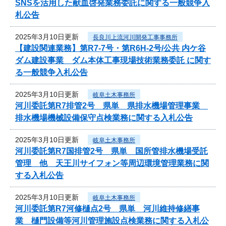
SNSを活用した献血啓発業務委託に関する一般競争入
札公告
2025年3月10日更新
長良川上流河川開発工事事務所
【建設関連業務】第R7-7号・第R6H-2号/公共 内ケ谷
ダム建設事業 ダム本体工事現場技術業務委託 に関す
る一般競争入札公告
2025年3月10日更新
岐阜土木事務所
河川委託第R7排管2号 県単 県排水機場管理事業
排水機場機械設備保守点検業務に関する入札公告
2025年3月10日更新
岐阜土木事務所
河川委託第R7国排管2号 県単 国所管排水機場受託
管理 他 天王川サイフォン等周辺環境管理業務に関
する入札公告
2025年3月10日更新
岐阜土木事務所
河川委託第R7河修樋点2号 県単 河川維持修繕事
業 樋門設備等河川管理施設点検業務に関する入札公