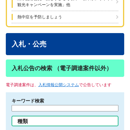
観光キャンペーンを実施」他
熱中症を予防しましょう
本
文
入札・公売
入札公告の検索 （電子調達案件以外）
電子調達案件は、
入札情報公開システム
で公告しています
キーワード検索
検
索
す
種類
る