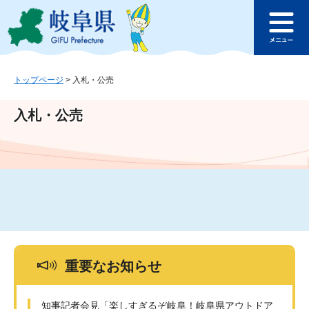
ペ
メ
このページの本文へ
ー
ニ
メ
ジ
ュ
ニ
の
ー
ュ
先
を
ー
頭
飛
トップページ
>
入札・公売
で
ば
す
し
入札・公売
。
て
本
文
へ
重要なお知らせ
知事記者会見「楽しすぎるぞ岐阜！岐阜県アウトドア