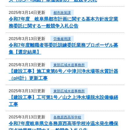
2025年3月14日更新
都市政策課
令和7年度 岐阜県都市計画に関する基本方針改定業
務委託に関する一般競争入札公告
2025年3月13日更新
労働雇用課
令和7年度離職者等委託訓練委託業務プロポーザル募
集【選定結果】
2025年3月13日更新
東部広域水道事務所
【建設工事】施工東第6号／中津川浄水場等水質計器
（pH計）更新工事
2025年3月13日更新
東部広域水道事務所
【建設工事】工可第1号／山之上浄水場脱水設備修繕
工事
2025年3月13日更新
各務原西高等学校
令和7年度岐阜県立各務原西高等学校冷温水発生機保