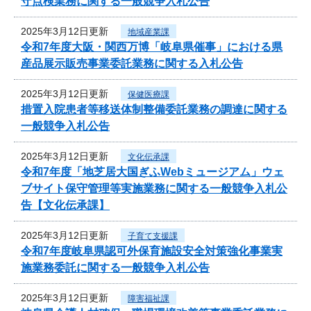
守点検業務に関する一般競争入札公告
2025年3月12日更新
地域産業課
令和7年度大阪・関西万博「岐阜県催事」における県
産品展示販売事業委託業務に関する入札公告
2025年3月12日更新
保健医療課
措置入院患者等移送体制整備委託業務の調達に関する
一般競争入札公告
2025年3月12日更新
文化伝承課
令和7年度「地芝居大国ぎふWebミュージアム」ウェ
ブサイト保守管理等実施業務に関する一般競争入札公
告【文化伝承課】
2025年3月12日更新
子育て支援課
令和7年度岐阜県認可外保育施設安全対策強化事業実
施業務委託に関する一般競争入札公告
2025年3月12日更新
障害福祉課