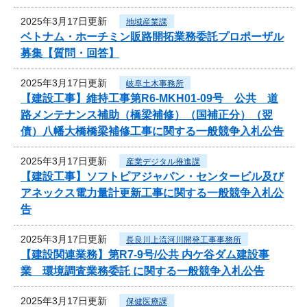
2025年3月17日更新
地域産業課
ベトナム・ホーチミン販路開拓業務委託プロポーザル
募集【質問・回答】
2025年3月17日更新
岐阜土木事務所
【建設工事】維持工事第R6-MKH01-09号 公共 道
路メンテナンス補助（橋梁補修）（国補正分）（翌
債）八幡大橋橋梁補修工事に関する一般競争入札公告
2025年3月17日更新
産業デジタル推進課
【建設工事】ソフトピアジャパン・センタービル及び
アネックス電力量計更新工事に関する一般競争入札公
告
2025年3月17日更新
長良川上流河川開発工事事務所
【建設関連業務】第R7-9号/公共 内ケ谷ダム建設事
業 環境調査業務委託 に関する一般競争入札公告
2025年3月17日更新
保健医療課