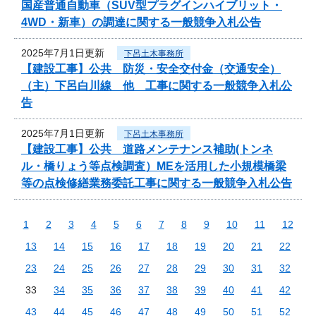
国産普通自動車（SUV型プラグインハイブリット・
4WD・新車）の調達に関する一般競争入札公告
2025年7月1日更新
下呂土木事務所
【建設工事】公共 防災・安全交付金（交通安全）
（主）下呂白川線 他 工事に関する一般競争入札公
告
2025年7月1日更新
下呂土木事務所
【建設工事】公共 道路メンテナンス補助(トンネ
ル・橋りょう等点検調査）MEを活用した小規模橋梁
等の点検修繕業務委託工事に関する一般競争入札公告
1
2
3
4
5
6
7
8
9
10
11
12
13
14
15
16
17
18
19
20
21
22
23
24
25
26
27
28
29
30
31
32
33
34
35
36
37
38
39
40
41
42
43
44
45
46
47
48
49
50
51
52