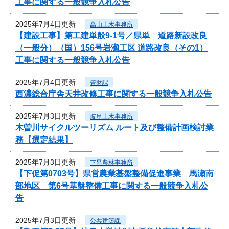
工事に関する一般競争入札公告
2025年7月4日更新
高山土木事務所
【建設工事】第工建単般9-1号／県単 道路新設改良
（一般分）（国）156号岩瀬工区 道路改良（その1）
工事に関する一般競争入札公告
2025年7月4日更新
管財課
西濃総合庁舎天井改修工事に関する一般競争入札公告
2025年7月3日更新
岐阜土木事務所
木曽川サイクルツーリズム ルート及び整備計画検討業
務【選定結果】
2025年7月3日更新
下呂農林事務所
【下促第0703号】県営農業基盤整備促進事業 馬瀬南
部地区 第6号基盤整備工事に関する一般競争入札公
告
2025年7月3日更新
公共建築課