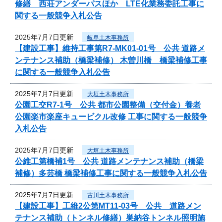
修繕 西荘アンダーパスほか LTE化業務委託工事に
関する一般競争入札公告
2025年7月7日更新
岐阜土木事務所
【建設工事】維持工事第R7-MK01-01号 公共 道路メ
ンテナンス補助（橋梁補修） 木曽川橋 橋梁補修工事
に関する一般競争入札公告
2025年7月7日更新
大垣土木事務所
公園工交R7-1号 公共 都市公園整備（交付金）養老
公園楽市楽座キュービクル改修 工事に関する一般競争
入札公告
2025年7月7日更新
大垣土木事務所
公維工第橋補1号 公共 道路メンテナンス補助（橋梁
補修）多芸橋 橋梁補修工事に関する一般競争入札公告
2025年7月7日更新
古川土木事務所
【建設工事】工維2公第MT11-03号 公共 道路メン
テナンス補助（トンネル修繕）巣納谷トンネル照明施