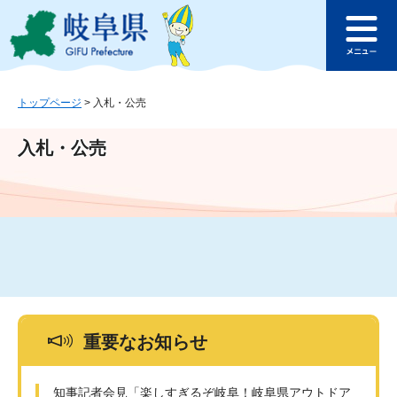
ペ
メ
このページの本文へ
ー
ニ
メ
ジ
ュ
ニ
の
ー
ュ
先
を
ー
頭
飛
トップページ
>
入札・公売
で
ば
す
し
入札・公売
。
て
本
文
へ
重要なお知らせ
知事記者会見「楽しすぎるぞ岐阜！岐阜県アウトドア