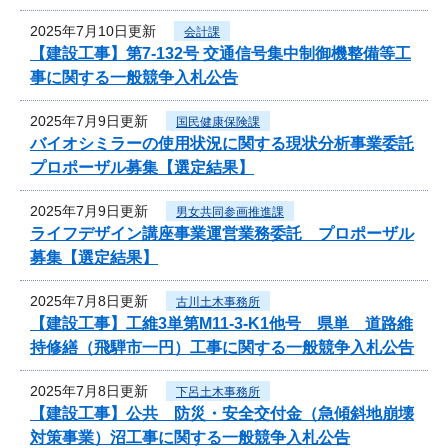
2025年7月10日更新
会計課
【建設工事】第7-132号 交通信号集中制御機整備等工
事に関する一般競争入札公告
2025年7月9日更新
国民健康保険課
バイオシミラーの使用状況に関する現状分析事業委託
プロポーザル募集【選定結果】
2025年7月9日更新
男女共同参画推進課
ライフデザイン講座事業運営業務委託 プロポーザル
募集【選定結果】
2025年7月8日更新
古川土木事務所
【建設工事】工維3単第M11-3-K1他号 県単 道路維
持修繕（飛騨市一円）工事に関する一般競争入札公告
2025年7月8日更新
下呂土木事務所
【建設工事】公共 防災・安全交付金（急傾斜地崩壊
対策事業）沼工事に関する一般競争入札公告