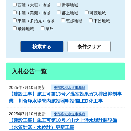
り
西濃（大垣）地域
揖斐地域
中濃（美濃）地域
郡上地域
可茂地域
東濃（多治見）地域
恵那地域
下呂地域
飛騨地域
県外
入札公告一覧
2025年7月10日更新
東部広域水道事務所
【建設工事】施工可第13号／温室効果ガス排出抑制事
業 川合浄水場管内施設照明設備LED化工事
2025年7月10日更新
東部広域水道事務所
【建設工事】施工可第10号／山之上浄水場計装設備
（水質計器・水位計）更新工事