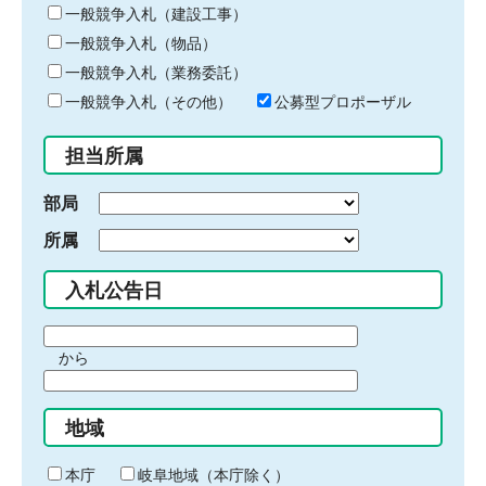
キ
一般競争入札（建設工事）
ー
一般競争入札（物品）
ワ
一般競争入札（業務委託）
ー
ド
一般競争入札（その他）
公募型プロポーザル
を
入
担当所属
力
部局
所属
入札公告日
期
から
間
期
の
間
始
地域
の
ま
終
り
わ
本庁
岐阜地域（本庁除く）