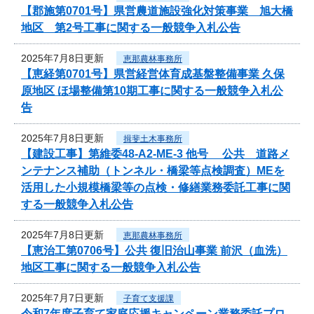
【郡施第0701号】県営農道施設強化対策事業 旭大橋
地区 第2号工事に関する一般競争入札公告
2025年7月8日更新
恵那農林事務所
【恵経第0701号】県営経営体育成基盤整備事業 久保
原地区 ほ場整備第10期工事に関する一般競争入札公
告
2025年7月8日更新
揖斐土木事務所
【建設工事】第維委48-A2-ME-3 他号 公共 道路メ
ンテナンス補助（トンネル・橋梁等点検調査）MEを
活用した小規模橋梁等の点検・修繕業務委託工事に関
する一般競争入札公告
2025年7月8日更新
恵那農林事務所
【恵治工第0706号】公共 復旧治山事業 前沢（血洗）
地区工事に関する一般競争入札公告
2025年7月7日更新
子育て支援課
令和7年度子育て家庭応援キャンペーン業務委託プロ