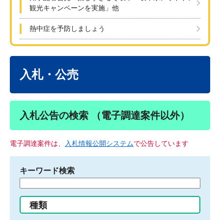
観光キャンペーンを実施」他
熱中症を予防しましょう
本
文
入札・公売
入札公告の検索 （電子調達案件以外）
電子調達案件は、
入札情報公開システム
で公告しています
キーワード検索
検
索
す
種類
る