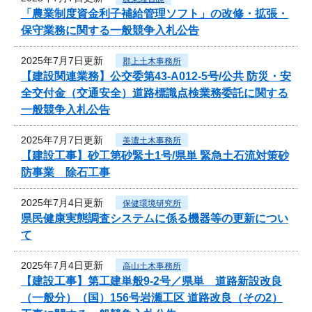
「農業制度資金利子補給管理ソフト」の改修・拡張・
保守業務に関する一般競争入札公告
2025年7月7日更新
郡上土木事務所
【建設関連業務】公交委第43-A012-5号/公共 防災・安
全交付金（交通安全）道路標識点検業務委託に関する
一般競争入札公告
2025年7月7日更新
美濃土木事務所
【建設工事】砂工第砂緊土1号/県単 緊急土石流対策砂
防事業 除石工事
2025年7月4日更新
保健環境研究所
県民健康実態調査システムに係る機器等の更新につい
て
2025年7月4日更新
高山土木事務所
【建設工事】第工建単般9-2号／県単 道路新設改良
（一般分）（国）156号岩瀬工区 道路改良（その2）