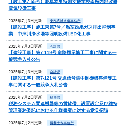
【教工第7-55号】岐阜本巣特別支援学校南館内部改修
電気設備工事
2025年7月3日更新
東部広域水道事務所
【建設工事】施工東第7号／温室効果ガス排出抑制事
業 中津川浄水場等照明設備LED化工事
2025年7月3日更新
会計課
【建設工事】第7-119号 道路標示施工工事に関する一
般競争入札公告
2025年7月3日更新
会計課
【建設工事】第7-121号 交通信号集中制御機整備等工
事に関する一般競争入札公告
2025年7月2日更新
税務課
税務システム関連機器等の賃貸借、設置設定及び維持
管理業務委託における仕様書案に対する意見招請
2025年7月2日更新
揖斐土木事務所