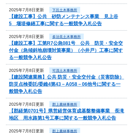
2025年7月8日更新
下呂土木事務所
【建設工事】公共 砂防メンテナンス事業 見上谷
5 堰堤修繕工事に関する一般競争入札公告
2025年7月8日更新
多治見土木事務所
【建設工事】工第R7公急081号 公共 防災・安全交
付金（急傾斜地崩壊対策事業）（小井戸）工事に関す
る一般競争入札公告
2025年7月8日更新
可茂土木事務所
【建設関連業務】公共 防災・安全交付金（災害防除）
防災点検委託/委維4第43－A058－06他号に関する一
般競争入札公告
2025年7月8日更新
郡上農林事務所
【郡経第0701号】県営経営体育成基盤整備事業 長滝
地区 用水路第1号工事に関する一般競争入札公告
2025年7月8日更新
郡上農林事務所