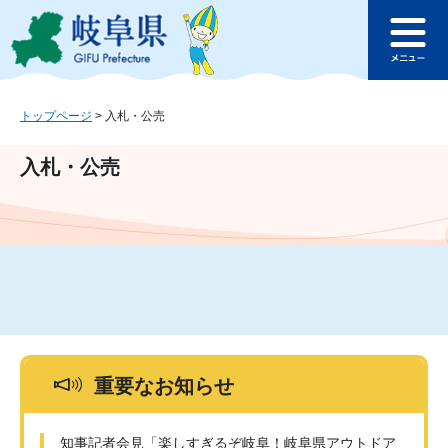
ペ
メ
このページの本文へ
ー
ニ
メ
ジ
ュ
ニ
の
ー
ュ
先
を
ー
頭
飛
トップページ
>
入札・公売
で
ば
す
し
入札・公売
。
て
本
文
へ
重要なお知らせ
知事記者会見「楽しすぎるぞ岐阜！岐阜県アウトドア