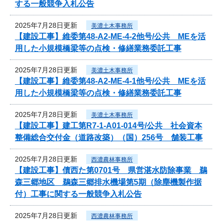
する一般競争入札公告
2025年7月28日更新
美濃土木事務所
【建設工事】維委第48-A2-ME-4-2他号/公共 MEを活
用した小規模橋梁等の点検・修繕業務委託工事
2025年7月28日更新
美濃土木事務所
【建設工事】維委第48-A2-ME-4-1他号/公共 MEを活
用した小規模橋梁等の点検・修繕業務委託工事
2025年7月28日更新
美濃土木事務所
【建設工事】建工第R7-1-A01-014号/公共 社会資本
整備総合交付金（道路改築）（国）256号 舗装工事
2025年7月28日更新
西濃農林事務所
【建設工事】債西た第0701号 県営湛水防除事業 鵜
森三郷地区 鵜森三郷排水機場第5期（除塵機製作据
付）工事に関する一般競争入札公告
2025年7月28日更新
西濃農林事務所