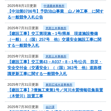
2025年8月1日更新
中濃農林事務所
【中治第0706号】予防治山事業 山ノ神工事 に関す
る一般競争入札公告
2025年7月31日更新
恵那土木事務所
【建設工事】交工第現施－1号/県単 現道施設整備
（一般）（（国）257号 他）交通安全施設工事に関
する一般競争入札
2025年7月31日更新
恵那土木事務所
【建設工事】交工第43－A037－8－1号/公共 防災・
安全交付金（交通安全）（（国）363号 他）道路標
識更新工事に関する一般競争入札
2025年7月31日更新
東部広域水道事務所
【建設工事】7債施工東第1号／河川水質情報収集装置
（木曽川）設置工事
2025年7月30日更新
会計課