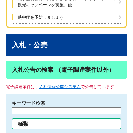
観光キャンペーンを実施」他
熱中症を予防しましょう
本
文
入札・公売
入札公告の検索 （電子調達案件以外）
電子調達案件は、
入札情報公開システム
で公告しています
キーワード検索
検
索
す
種類
る