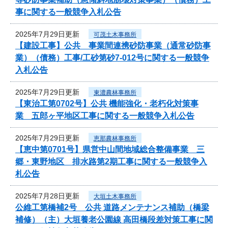
事に関する一般競争入札公告
2025年7月29日更新
可茂土木事務所
【建設工事】公共 事業間連携砂防事業（通常砂防事
業）（債務）工事/工砂第砂7-012号に関する一般競争
入札公告
2025年7月29日更新
東濃農林事務所
【東治工第0702号】公共 機能強化・老朽化対策事
業 五郎ヶ平地区工事に関する一般競争入札公告
2025年7月29日更新
恵那農林事務所
【恵中第0701号】県営中山間地域総合整備事業 三
郷・東野地区 排水路第2期工事に関する一般競争入
札公告
2025年7月28日更新
大垣土木事務所
公維工第橋補2号 公共 道路メンテナンス補助（橋梁
補修）（主）大垣養老公園線 高田橋段差対策工事に関