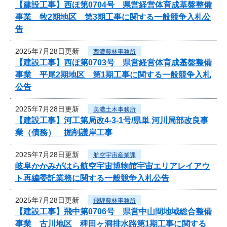
【建設工事】西ほ第0704号 県営経営体育成基盤整備
事業 牧2期地区 第3期工事に関する一般競争入札公
告
2025年7月28日更新
西濃農林事務所
【建設工事】西ほ第0703号 県営経営体育成基盤整備
事業 平尾2期地区 第1期工事に関する一般競争入札
公告
2025年7月28日更新
美濃土木事務所
【建設工事】河工第局改4-3-1号/県単 河川局部改良事
業（債務） 掘削護岸工事
2025年7月28日更新
航空宇宙産業課
岐阜かかみがはら航空宇宙博物館宇宙エリアレイアウ
ト再編委託業務に関する一般競争入札公告
2025年7月28日更新
飛騨農林事務所
【建設工事】飛中第0706号 県営中山間地域総合整備
事業 古川地区 稗田ヶ洞排水路第1期工事に関する