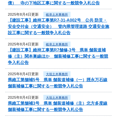
債） 寺の下地区工事に関する一般競争入札公告
2025年8月4日更新
岐阜土木事務所
【建設工事】維持工事第R7-31-A002号 公共 防災・
安全交付金（交通安全） 管内県管理道路 交通安全施
設工事に関する一般競争入札公告
2025年8月4日更新
岐阜土木事務所
【建設工事】維持工事第R7舗修-3号 県単 舗装道補
修（主）関本巣線ほか 舗装補修工事に関する一般競
争入札公告
2025年8月4日更新
大垣土木事務所
県維工第舗補5号 県単 舗装道補修（一）脛永万石線
舗装補修工事に関する一般競争入札公告
2025年8月4日更新
大垣土木事務所
県維工第舗補3号 県単 舗装道補修（主）北方多度線
舗装補修工事に関する一般競争入札公告