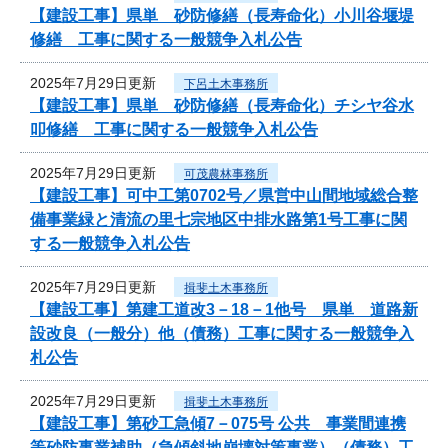
【建設工事】県単 砂防修繕（長寿命化）小川谷堰堤
修繕 工事に関する一般競争入札公告
2025年7月29日更新
下呂土木事務所
【建設工事】県単 砂防修繕（長寿命化）チシヤ谷水
叩修繕 工事に関する一般競争入札公告
2025年7月29日更新
可茂農林事務所
【建設工事】可中工第0702号／県営中山間地域総合整
備事業緑と清流の里七宗地区中排水路第1号工事に関
する一般競争入札公告
2025年7月29日更新
揖斐土木事務所
【建設工事】第建工道改3－18－1他号 県単 道路新
設改良（一般分）他（債務）工事に関する一般競争入
札公告
2025年7月29日更新
揖斐土木事務所
【建設工事】第砂工急傾7－075号 公共 事業間連携
等砂防事業補助（急傾斜地崩壊対策事業）（債務）工