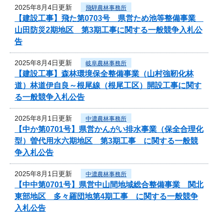
2025年8月4日更新
飛騨農林事務所
【建設工事】飛た第0703号 県営ため池等整備事業
山田防災2期地区 第3期工事に関する一般競争入札公
告
2025年8月4日更新
岐阜農林事務所
【建設工事】森林環境保全整備事業（山村強靭化林
道）林道伊自良～根尾線（根尾工区）開設工事に関す
る一般競争入札公告
2025年8月1日更新
中濃農林事務所
【中か第0701号】県営かんがい排水事業（保全合理化
型）曽代用水六期地区 第3期工事 に関する一般競
争入札公告
2025年8月1日更新
中濃農林事務所
【中中第0701号】県営中山間地域総合整備事業 関北
東部地区 多々羅団地第4期工事 に関する一般競争
入札公告