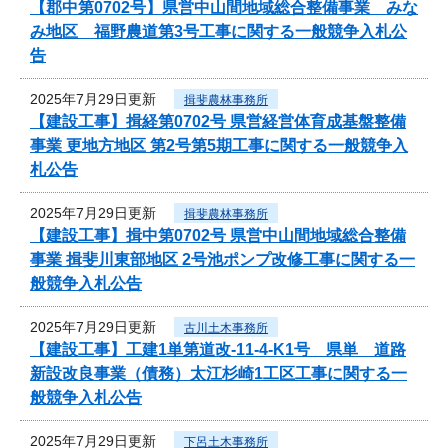
【郡中第0702号】県営中山間地域総合整備事業 みな
み地区 福野農道第3号工事に関する一般競争入札公
告
2025年7月29日更新
揖斐農林事務所
【建設工事】揖経第0702号 県営経営体育成基盤整備
事業 更地方地区 第2号第5期工事に関する一般競争入
札公告
2025年7月29日更新
揖斐農林事務所
【建設工事】揖中第0702号 県営中山間地域総合整備
事業 揖斐川東部地区 2号池ポンプ改修工事に関する一
般競争入札公告
2025年7月29日更新
古川土木事務所
【建設工事】工建1単第道改-11-4-K1号 県単 道路
新設改良事業（債務）太江杉崎1工区工事に関する一
般競争入札公告
2025年7月29日更新
下呂土木事務所