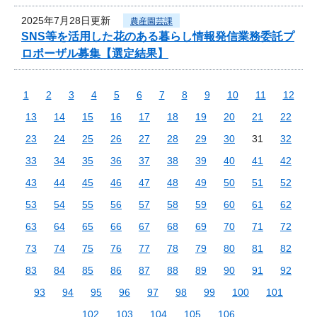
2025年7月28日更新
農産園芸課
SNS等を活用した花のある暮らし情報発信業務委託プ
ロポーザル募集【選定結果】
1
2
3
4
5
6
7
8
9
10
11
12
13
14
15
16
17
18
19
20
21
22
23
24
25
26
27
28
29
30
31
32
33
34
35
36
37
38
39
40
41
42
43
44
45
46
47
48
49
50
51
52
53
54
55
56
57
58
59
60
61
62
63
64
65
66
67
68
69
70
71
72
73
74
75
76
77
78
79
80
81
82
83
84
85
86
87
88
89
90
91
92
93
94
95
96
97
98
99
100
101
102
103
104
105
106