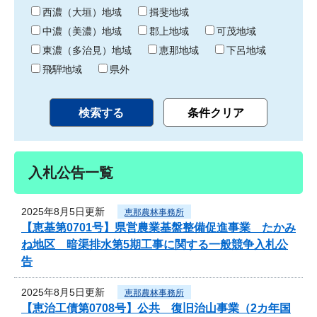
り
西濃（大垣）地域
揖斐地域
中濃（美濃）地域
郡上地域
可茂地域
東濃（多治見）地域
恵那地域
下呂地域
飛騨地域
県外
入札公告一覧
2025年8月5日更新
恵那農林事務所
【恵基第0701号】県営農業基盤整備促進事業 たかみ
ね地区 暗渠排水第5期工事に関する一般競争入札公
告
2025年8月5日更新
恵那農林事務所
【恵治工債第0708号】公共 復旧治山事業（2カ年国