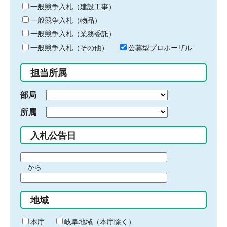
キ
一般競争入札（建設工事）
ー
一般競争入札（物品）
ワ
一般競争入札（業務委託）
ー
ド
一般競争入札（その他）
公募型プロポーザル
を
入
担当所属
力
部局
所属
入札公告日
期
から
間
期
の
間
始
地域
の
ま
終
り
わ
本庁
岐阜地域（本庁除く）