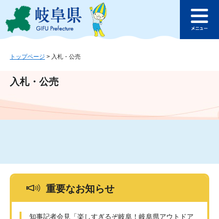
ペ
メ
このページの本文へ
ー
ニ
メ
ジ
ュ
ニ
の
ー
ュ
先
を
ー
頭
飛
トップページ
>
入札・公売
で
ば
す
し
入札・公売
。
て
本
文
へ
重要なお知らせ
知事記者会見「楽しすぎるぞ岐阜！岐阜県アウトドア