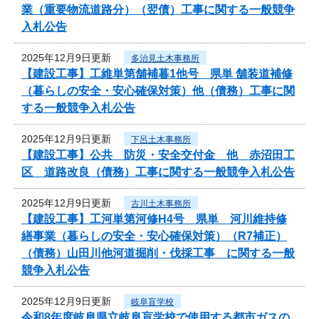
業（重要物流道路分）（翌債）工事に関する一般競争
入札公告
2025年12月9日更新
多治見土木事務所
【建設工事】工維単第舗補暮1他号 県単 舗装道補修
（暮らしの安全・安心確保対策）他（債務）工事に関
する一般競争入札公告
2025年12月9日更新
下呂土木事務所
【建設工事】公共 防災・安全交付金 他 赤沼田工
区 道路改良（債務）工事に関する一般競争入札公告
2025年12月9日更新
古川土木事務所
【建設工事】工河単第河修H4号 県単 河川維持修
繕事業（暮らしの安全・安心確保対策）（R7補正）
（債務）山田川他河道掘削・伐採工事 に関する一般
競争入札公告
2025年12月9日更新
岐阜盲学校
令和8年度岐阜県立岐阜盲学校で使用する都市ガスの