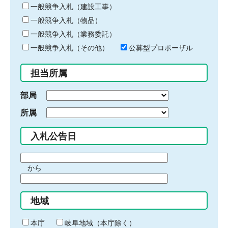
キ
一般競争入札（建設工事）
ー
一般競争入札（物品）
ワ
一般競争入札（業務委託）
ー
ド
一般競争入札（その他）
公募型プロポーザル
を
入
担当所属
力
部局
所属
入札公告日
期
から
間
期
の
間
始
地域
の
ま
終
り
わ
本庁
岐阜地域（本庁除く）