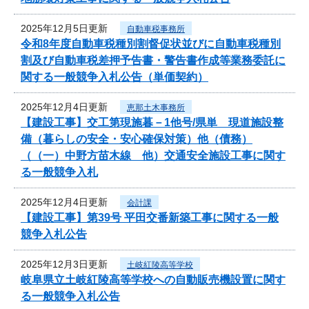
2025年12月5日更新
自動車税事務所
令和8年度自動車税種別割督促状並びに自動車税種別
割及び自動車税差押予告書・警告書作成等業務委託に
関する一般競争入札公告（単価契約）
2025年12月4日更新
恵那土木事務所
【建設工事】交工第現施暮－1他号/県単 現道施設整
備（暮らしの安全・安心確保対策）他（債務）
（（一）中野方苗木線 他）交通安全施設工事に関す
る一般競争入札
2025年12月4日更新
会計課
【建設工事】第39号 平田交番新築工事に関する一般
競争入札公告
2025年12月3日更新
土岐紅陵高等学校
岐阜県立土岐紅陵高等学校への自動販売機設置に関す
る一般競争入札公告