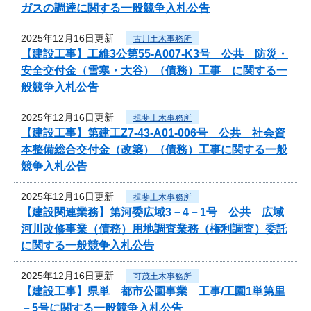
ガスの調達に関する一般競争入札公告
2025年12月16日更新
古川土木事務所
【建設工事】工維3公第55-A007-K3号 公共 防災・
安全交付金（雪寒・大谷）（債務）工事 に関する一
般競争入札公告
2025年12月16日更新
揖斐土木事務所
【建設工事】第建工Z7-43-A01-006号 公共 社会資
本整備総合交付金（改築）（債務）工事に関する一般
競争入札公告
2025年12月16日更新
揖斐土木事務所
【建設関連業務】第河委広域3－4－1号 公共 広域
河川改修事業（債務）用地調査業務（権利調査）委託
に関する一般競争入札公告
2025年12月16日更新
可茂土木事務所
【建設工事】県単 都市公園事業 工事/工園1単第里
－5号に関する一般競争入札公告