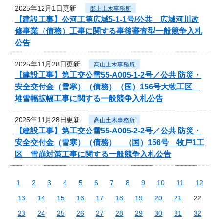
2025年12月1日更新
郡上土木事務所
【建設工事】公河工第広域5-1-1号/公共 広域河川改
修事業（債務）工事に関する事後審査型一般競争入札
公告
2025年11月28日更新
高山土木事務所
【建設工事】第工交公雪55-A005-1-2号／公共 防災・
安全交付金（雪寒）（債務）（国）156号大牧工区
堆雪幅拡幅工事に関する一般競争入札公告
2025年11月28日更新
高山土木事務所
【建設工事】第工交公雪55-A005-2-2号／公共 防災・
安全交付金（雪寒）（債務） （国）156号 牧戸1工
区 雪崩対策工事に関する一般競争入札公告
1
2
3
4
5
6
7
8
9
10
11
12
13
14
15
16
17
18
19
20
21
22
23
24
25
26
27
28
29
30
31
32