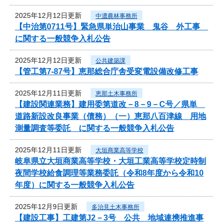
2025年12月12日更新
中濃農林事務所
【中治第0711号】緊急県単治山事業 鬼谷 外工事
に関する一般競争入札公告
2025年12月12日更新
公共建築課
【管工第7-87号】恵那総合庁舎受変電設備改修工事
2025年12月11日更新
恵那土木事務所
【建設関連業務】建用委第道改－8－9－C号／県単
道路新設改良事業（債務）（一）恵那八百津線 用地
測量調査等委託 に関する一般競争入札公告
2025年12月11日更新
大垣商業高等学校
岐阜県立大垣商業高等学校・大垣工業高等学校定時制
夜間学校給食調理等業務委託（令和8年度から令和10
年度）に関する一般競争入札公告
2025年12月9日更新
多治見土木事務所
【建設工事】工建第J2－3号 公共 地域連携推進事