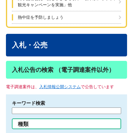
観光キャンペーンを実施」他
熱中症を予防しましょう
本
文
入札・公売
入札公告の検索 （電子調達案件以外）
電子調達案件は、
入札情報公開システム
で公告しています
キーワード検索
検
索
す
種類
る