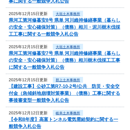
事に関する一般競争入札公告
2025年12月15日更新
大垣土木事務所
県河工第河修暮安8号 県単 河川維持修繕事業（暮らし
の安全・安心確保対策）（債務）相川・泥川樹木伐採
工工事に関する一般競争入札公告
2025年12月15日更新
大垣土木事務所
県河工第河修暮安7号 県単 河川維持修繕事業（暮らし
の安全・安心確保対策）（債務）相川樹木伐採工工事
に関する一般競争入札公告
2025年12月15日更新
郡上土木事務所
【建設工事】公砂工第R7-10-2号/公共 防災・安全交
付金（急傾斜地崩壊対策事業）（債務）工事に関する
事後審査型一般競争入札公告
2025年12月12日更新
岐阜土木事務所
【令和8年度】高富トンネル電気需給契約に関する一
般競争入札公告