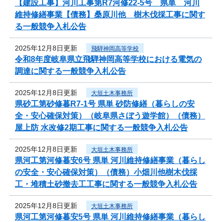
【建設工事】河川工事第R7河修22-5号 県単 河川
維持修繕事業【債務】桑原川他 樹木伐採工事に関す
る一般競争入札公告
2025年12月8日更新
飛騨神岡高等学校
令和8年度岐阜県立飛騨神岡高等学校における電気の
調達に関する一般競争入札公告
2025年12月8日更新
大垣土木事務所
県砂工第砂修暮R7-1号 県単 砂防修繕（暮らしの安
全・安心確保対策）（岐阜県さぼう遊学館）（債務）
屋上防 水改修2期工事に関する一般競争入札公告
2025年12月8日更新
大垣土木事務所
県河工第河修暮安6号 県単 河川維持修繕事業（暮らし
の安全・安心確保対策）（債務）小畑川他樹木伐採
工・堆積土砂撤去工工事に関する一般競争入札公告
2025年12月8日更新
大垣土木事務所
県河工第河修暮安5号 県単 河川維持修繕事業（暮らし