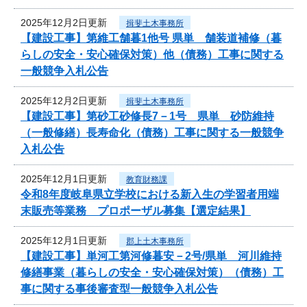
2025年12月2日更新
揖斐土木事務所
【建設工事】第維工舗暮1他号 県単 舗装道補修（暮
らしの安全・安心確保対策）他（債務）工事に関する
一般競争入札公告
2025年12月2日更新
揖斐土木事務所
【建設工事】第砂工砂修長7－1号 県単 砂防維持
（一般修繕）長寿命化（債務）工事に関する一般競争
入札公告
2025年12月1日更新
教育財務課
令和8年度岐阜県立学校における新入生の学習者用端
末販売等業務 プロポーザル募集【選定結果】
2025年12月1日更新
郡上土木事務所
【建設工事】単河工第河修暮安－2号/県単 河川維持
修繕事業（暮らしの安全・安心確保対策）（債務）工
事に関する事後審査型一般競争入札公告