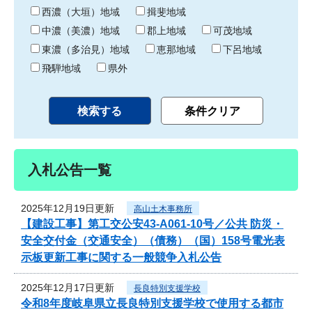
り
西濃（大垣）地域
揖斐地域
中濃（美濃）地域
郡上地域
可茂地域
東濃（多治見）地域
恵那地域
下呂地域
飛騨地域
県外
入札公告一覧
2025年12月19日更新
高山土木事務所
【建設工事】第工交公安43-A061-10号／公共 防災・
安全交付金（交通安全）（債務）（国）158号電光表
示板更新工事に関する一般競争入札公告
2025年12月17日更新
長良特別支援学校
令和8年度岐阜県立長良特別支援学校で使用する都市