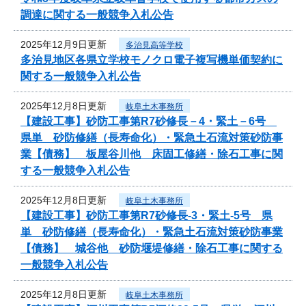
調達に関する一般競争入札公告
2025年12月9日更新
多治見高等学校
多治見地区各県立学校モノクロ電子複写機単価契約に
関する一般競争入札公告
2025年12月8日更新
岐阜土木事務所
【建設工事】砂防工事第R7砂修長－4・緊土－6号
県単 砂防修繕（長寿命化）・緊急土石流対策砂防事
業【債務】 板屋谷川他 床固工修繕・除石工事に関
する一般競争入札公告
2025年12月8日更新
岐阜土木事務所
【建設工事】砂防工事第R7砂修長-3・緊土-5号 県
単 砂防修繕（長寿命化）・緊急土石流対策砂防事業
【債務】 城谷他 砂防堰堤修繕・除石工事に関する
一般競争入札公告
2025年12月8日更新
岐阜土木事務所