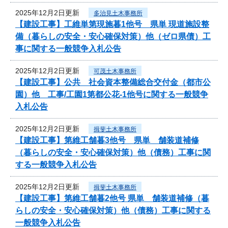
2025年12月2日更新
多治見土木事務所
【建設工事】工維単第現施暮1他号 県単 現道施設整
備（暮らしの安全・安心確保対策）他（ゼロ県債）工
事に関する一般競争入札公告
2025年12月2日更新
可茂土木事務所
【建設工事】公共 社会資本整備総合交付金（都市公
園）他 工事/工園1第都公花-1他号に関する一般競争
入札公告
2025年12月2日更新
揖斐土木事務所
【建設工事】第維工舗暮3他号 県単 舗装道補修
（暮らしの安全・安心確保対策）他（債務）工事に関
する一般競争入札公告
2025年12月2日更新
揖斐土木事務所
【建設工事】第維工舗暮2他号 県単 舗装道補修（暮
らしの安全・安心確保対策）他（債務）工事に関する
一般競争入札公告