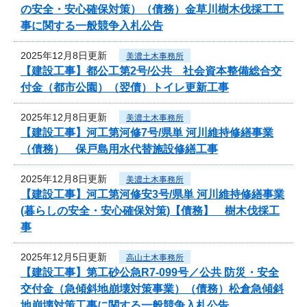
の安全・安心確保対策）（債務）金草川樹木伐採工工
事に関する一般競争入札公告
2025年12月8日更新
美濃土木事務所
【建設工事】都公工第2号/公共 社会資本整備総合交
付金（都市公園）（翌債）トイレ更新工事
2025年12月8日更新
美濃土木事務所
【建設工事】河工第河修7号/県単 河川維持修繕事業
（債務） 保戸島用水代替施設修繕工事
2025年12月8日更新
美濃土木事務所
【建設工事】河工第河修安3号/県単 河川維持修繕事業
(暮らしの安全・安心確保対策)【債務】 樹木伐採工
事
2025年12月5日更新
高山土木事務所
【建設工事】第工砂公急R7-099号／公共 防災・安全
交付金（急傾斜地崩壊対策事業）（債務）松倉急傾斜
地崩壊対策工事に関する一般競争入札公告