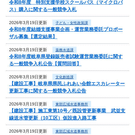
令和8年度 特別支援学校スクールバス（マイクロバ
ス）購入に関する一般競争入札
2026年3月19日更新
子ども・女性政策課
令和8年度結婚支援事業企画・運営業務委託プロポー
ザル募集【選定結果】
2026年3月19日更新
薬務水道課
令和8年度岐阜県登録販売者試験運営業務委託に関す
る一般競争入札公告【質問回答】
2026年3月19日更新
文化創造課
【建設工事】岐阜県県民ふれあい会館エスカレーター
更新工事に関する一般競争入札公告
2026年3月19日更新
東部広域水道事務所
【建設工事】施工東第10号／既設管更新事業 武並支
線送水管更新（10工区）仮設進入路工事
2026年3月19日更新
東部広域水道事務所