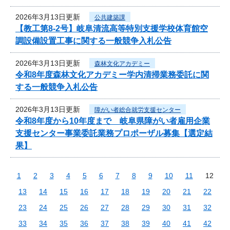
2026年3月13日更新
公共建築課
【教工第8-2号】岐阜清流高等特別支援学校体育館空
調設備設置工事に関する一般競争入札公告
2026年3月13日更新
森林文化アカデミー
令和8年度森林文化アカデミー学内清掃業務委託に関
する一般競争入札公告
2026年3月13日更新
障がい者総合就労支援センター
令和8年度から10年度まで 岐阜県障がい者雇用企業
支援センター事業委託業務プロポーザル募集【選定結
果】
1
2
3
4
5
6
7
8
9
10
11
12
13
14
15
16
17
18
19
20
21
22
23
24
25
26
27
28
29
30
31
32
33
34
35
36
37
38
39
40
41
42