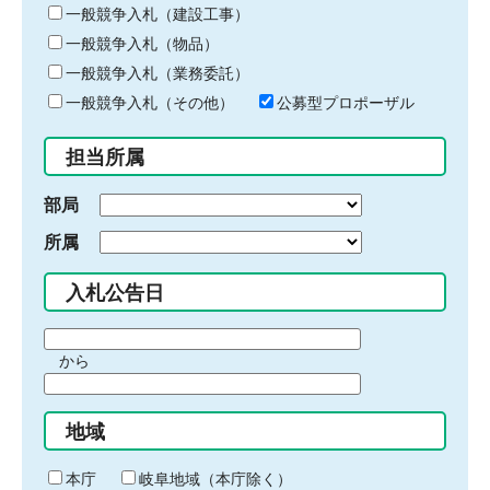
キ
一般競争入札（建設工事）
ー
一般競争入札（物品）
ワ
一般競争入札（業務委託）
ー
ド
一般競争入札（その他）
公募型プロポーザル
を
入
担当所属
力
部局
所属
入札公告日
期
から
間
期
の
間
始
地域
の
ま
終
り
わ
本庁
岐阜地域（本庁除く）