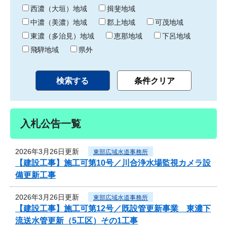
り
西濃（大垣）地域
揖斐地域
中濃（美濃）地域
郡上地域
可茂地域
東濃（多治見）地域
恵那地域
下呂地域
飛騨地域
県外
入札公告一覧
2026年3月26日更新
東部広域水道事務所
【建設工事】施工可第10号／川合浄水場監視カメラ設
備更新工事
2026年3月26日更新
東部広域水道事務所
【建設工事】施工可第12号／既設管更新事業 東濃下
流送水管更新（5工区）その1工事