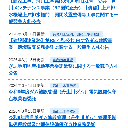
【建設工事】河川工事第R8河メ補H1-1号 公共 河
川メンテナンス事業（R7国補正分）【債務】上戸排
水機場上戸排水樋門 開閉装置整備等工事に関する一
般競争入札公告
2026年3月16日更新
長良川上流河川開発工事事務所
【建設関連業務】第R8-4号/公共 内ケ谷ダム建設事
業 環境調査業務委託に関する一般競争入札公告
2026年3月13日更新
農産物流通課
ぎふ地消地産推進事業委託業務に関する一般競争入札
公告
2026年3月13日更新
高山土木事務所
令和8年度ダム施設管理（丹生川ダム）電気設備保守
点検業務委託
2026年3月13日更新
高山土木事務所
令和8年度県単ダム施設管理（丹生川ダム）管理用制
御処理設備及び通信設備保守点検業務委託