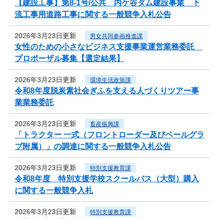
【建設工事】第8-1号/公共 内ケ谷ダム建設事業 下
流工事用道路工事に関する一般競争入札公告
2026年3月23日更新
男女共同参画推進課
女性のための小さなビジネス支援事業運営業務委託
プロポーザル募集【選定結果】
2026年3月23日更新
環境生活政策課
令和8年度脱炭素社会ぎふを支える人づくりツアー事
業業務委託
2026年3月23日更新
畜産振興課
「トラクター 一式（フロントローダー及びベールグラ
ブ附属）」の調達に関する一般競争入札公告
2026年3月23日更新
特別支援教育課
令和8年度 特別支援学校スクールバス（大型）購入
に関する一般競争入札
2026年3月23日更新
特別支援教育課