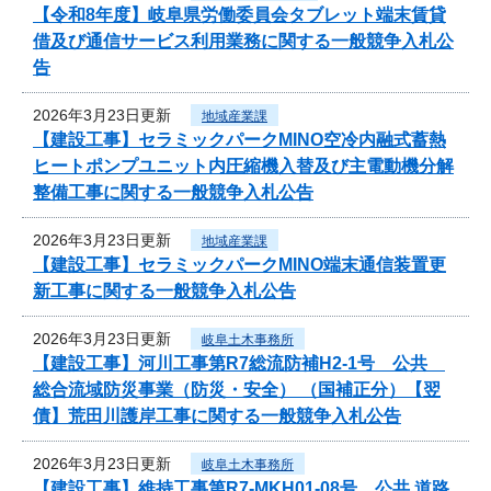
【令和8年度】岐阜県労働委員会タブレット端末賃貸
借及び通信サービス利用業務に関する一般競争入札公
告
2026年3月23日更新
地域産業課
【建設工事】セラミックパークMINO空冷内融式蓄熱
ヒートポンプユニット内圧縮機入替及び主電動機分解
整備工事に関する一般競争入札公告
2026年3月23日更新
地域産業課
【建設工事】セラミックパークMINO端末通信装置更
新工事に関する一般競争入札公告
2026年3月23日更新
岐阜土木事務所
【建設工事】河川工事第R7総流防補H2-1号 公共
総合流域防災事業（防災・安全） （国補正分）【翌
債】荒田川護岸工事に関する一般競争入札公告
2026年3月23日更新
岐阜土木事務所
【建設工事】維持工事第R7-MKH01-08号 公共 道路