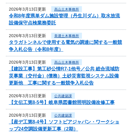
2026年3月13日更新
高山土木事務所
令和8年度県単ダム施設管理（丹生川ダム）取水放流
設備保守点検業務委託
2026年3月13日更新
美濃土木事務所
タラガトンネルで使用する電気の調達に関する一般競
争入札公告（令和8年度）
2026年3月13日更新
高山土木事務所
【建設工事】第工砂公情R7-1他号／公共 総合流域防
災事業（交付金）(債務）土砂災害監視システム設備
更新他 工事に関する一般競争入札公告
2026年3月13日更新
公共建築課
【文伝工第8-5号】岐阜県図書館照明設備改修工事
2026年3月13日更新
公共建築課
【産デ工第8-4号】ソフトピアジャパン・ワークショ
ップ24空調設備更新工事（2期）