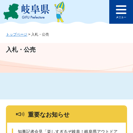
ペ
メ
このページの本文へ
ー
ニ
メ
ジ
ュ
ニ
の
ー
ュ
先
を
ー
頭
飛
トップページ
>
入札・公売
で
ば
す
し
入札・公売
。
て
本
文
へ
重要なお知らせ
知事記者会見「楽しすぎるぞ岐阜！岐阜県アウトドア