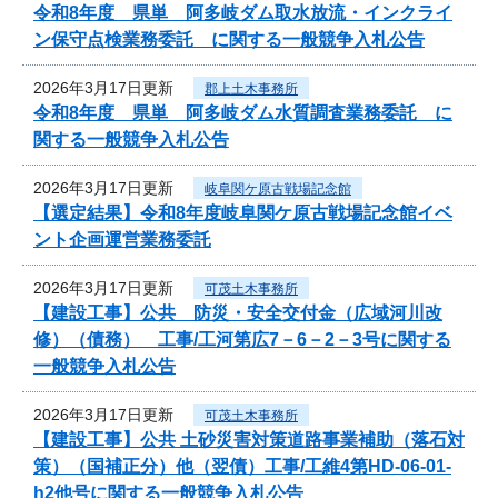
令和8年度 県単 阿多岐ダム取水放流・インクライ
ン保守点検業務委託 に関する一般競争入札公告
2026年3月17日更新
郡上土木事務所
令和8年度 県単 阿多岐ダム水質調査業務委託 に
関する一般競争入札公告
2026年3月17日更新
岐阜関ケ原古戦場記念館
【選定結果】令和8年度岐阜関ケ原古戦場記念館イベ
ント企画運営業務委託
2026年3月17日更新
可茂土木事務所
【建設工事】公共 防災・安全交付金（広域河川改
修）（債務） 工事/工河第広7－6－2－3号に関する
一般競争入札公告
2026年3月17日更新
可茂土木事務所
【建設工事】公共 土砂災害対策道路事業補助（落石対
策）（国補正分）他（翌債）工事/工維4第HD-06-01-
h2他号に関する一般競争入札公告