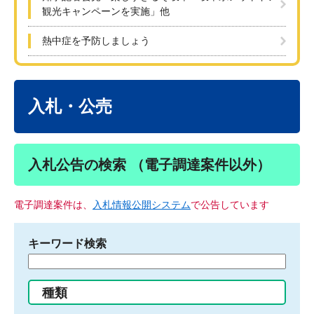
観光キャンペーンを実施」他
熱中症を予防しましょう
本
文
入札・公売
入札公告の検索 （電子調達案件以外）
電子調達案件は、
入札情報公開システム
で公告しています
キーワード検索
検
索
す
種類
る