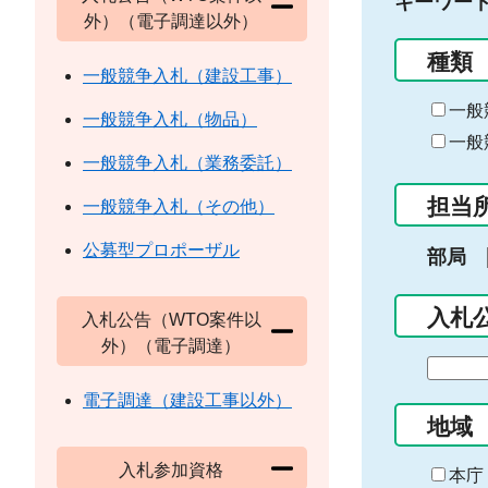
キーワー
外）（電子調達以外）
種類
一般競争入札（建設工事）
一般
一般競争入札（物品）
一般
一般競争入札（業務委託）
担当
一般競争入札（その他）
公募型プロポーザル
部局
入札
入札公告（WTO案件以
外）（電子調達）
期
間
電子調達（建設工事以外）
の
地域
始
入札参加資格
ま
本庁