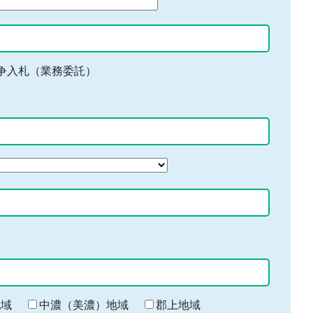
争入札（業務委託）
地域
中濃（美濃）地域
郡上地域