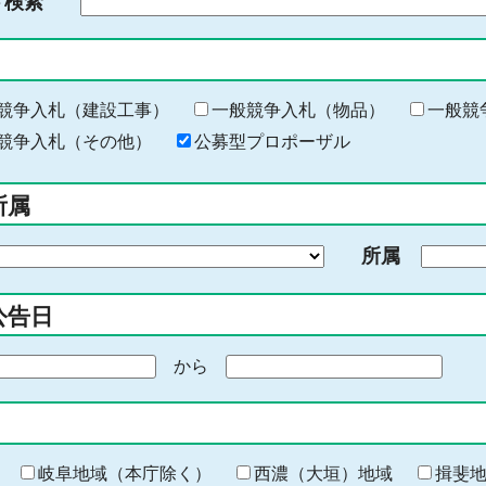
ド検索
検
索
す
る
キ
競争入札（建設工事）
一般競争入札（物品）
一般競
ー
競争入札（その他）
公募型プロポーザル
ワ
ー
所属
ド
を
所属
入
力
公告日
から
期
間
の
終
わ
岐阜地域（本庁除く）
西濃（大垣）地域
揖斐