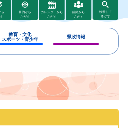
検索して
から
目的から
カレンダーから
組織から
さがす
す
さがす
さがす
さがす
教育・文化
県政情報
スポーツ・青少年
閉
閉
じ
じ
る
る