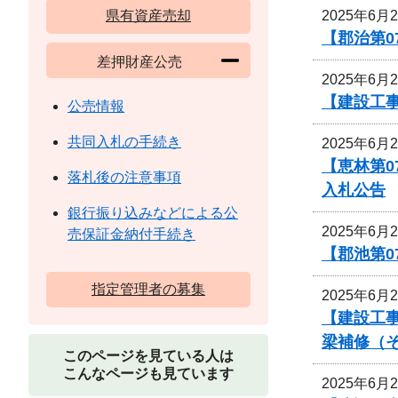
2025年6月
県有資産売却
【郡治第0
差押財産公売
2025年6月
【建設工
公売情報
共同入札の手続き
2025年6月
【恵林第0
落札後の注意事項
入札公告
銀行振り込みなどによる公
2025年6月
売保証金納付手続き
【郡池第0
指定管理者の募集
2025年6月
【建設工事
梁補修（
このページを見ている人は
こんなページも見ています
2025年6月