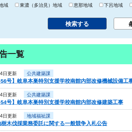
り
地域
東濃（多治見）地域
恵那地域
下呂地域
告一覧
24日更新
公共建築課
-56号】岐阜本巣特別支援学校南館内部改修機械設備工
24日更新
公共建築課
-54号】岐阜本巣特別支援学校南館内部改修建築工事
24日更新
地域福祉課
地樹木伐採業務委託に関する一般競争入札公告