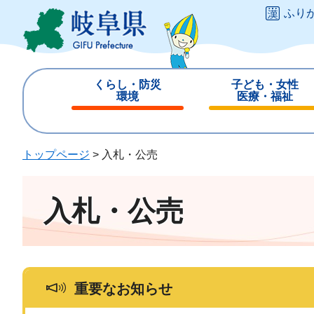
ペ
メ
ふり
ー
ニ
ジ
ュ
の
ー
先
を
くらし・防災
子ども・女性
頭
飛
環境
医療・福祉
で
ば
閉
閉
す
し
じ
じ
。
て
る
る
トップページ
>
入札・公売
本
文
へ
入札・公売
重要なお知らせ