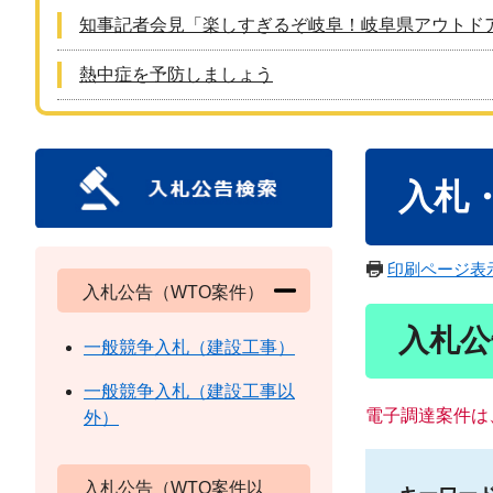
知事記者会見「楽しすぎるぞ岐阜！岐阜県アウトド
熱中症を予防しましょう
本
入札
文
印刷ページ表
入札公告（WTO案件）
入札公
一般競争入札（建設工事）
一般競争入札（建設工事以
電子調達案件は
外）
入札公告（WTO案件以