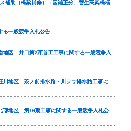
テナンス補助（橋梁補修）（国補正分）菅生高架橋橋
する一般競争入札公告
山南地区 井口第2頭首工工事に関する一般競争入
見荘川地区 茶ノ前排水路・川ヲサ排水路工事に
北部地区 第16期工事に関する一般競争入札公