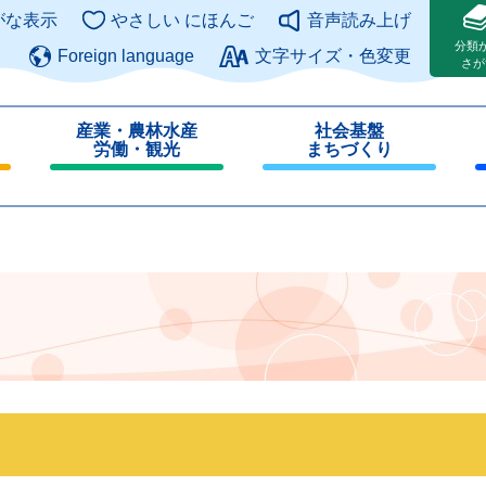
このページの本文へ
がな表示
やさしい にほんご
音声読み上げ
分類
Foreign language
文字サイズ・色変更
さが
産業・農林水産
社会基盤
労働・観光
まちづくり
閉
閉
じ
じ
る
る