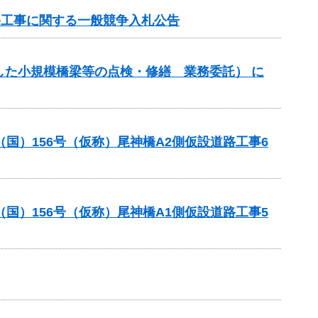
路工事に関する一般競争入札公告
した小規模橋梁等の点検・修繕 業務委託） に
国）156号（仮称）尾神橋A2側仮設道路工事6
国）156号（仮称）尾神橋A1側仮設道路工事5