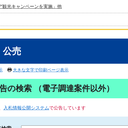
ア観光キャンペーンを実施」他
・公売
示
大きな文字で印刷ページ表示
告の検索 （電子調達案件以外）
、
入札情報公開システム
で公告しています