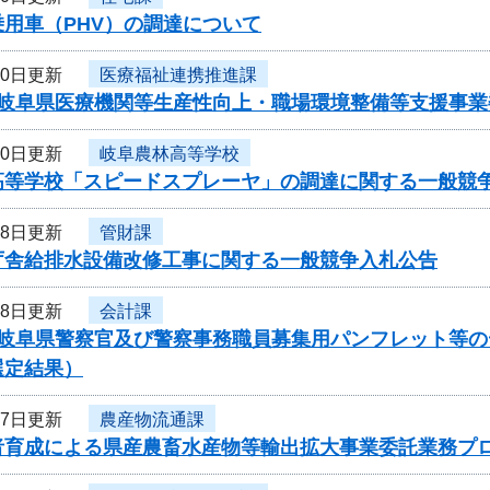
用車（PHV）の調達について
20日更新
医療福祉連携推進課
度岐阜県医療機関等生産性向上・職場環境整備等支援事
20日更新
岐阜農林高等学校
高等学校「スピードスプレーヤ」の調達に関する一般競
18日更新
管財課
庁舎給排水設備改修工事に関する一般競争入札公告
18日更新
会計課
度岐阜県警察官及び警察事務職員募集用パンフレット等
選定結果）
17日更新
農産物流通課
者育成による県産農畜水産物等輸出拡大事業委託業務プ