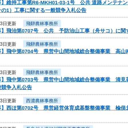
】維持工事第R6-MKH01-03-1号 公共 道路メン
その1）工事に関する一般競争入札公告
23日更新
飛騨農林事務所
事】飛治第0707号 公共 予防治山工事（舟サコ）に関
23日更新
飛騨農林事務所
事】飛中第0704号 県営中山間地域総合整備事業 高
23日更新
飛騨農林事務所
事】飛中第0703号 県営中山間地域総合整備事業 清
般競争入札公告
23日更新
西濃農林事務所
】西ほ第0702号 県営経営体育成基盤整備事業 楡俣