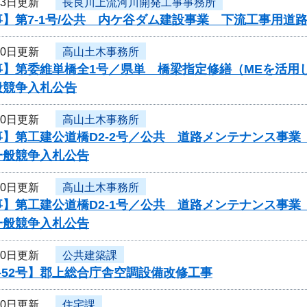
23日更新
長良川上流河川開発工事事務所
】第7-1号/公共 内ケ谷ダム建設事業 下流工事用道
20日更新
高山土木事務所
事】第委維単橋全1号／県単 橋梁指定修繕（MEを活用
般競争入札公告
20日更新
高山土木事務所
】第工建公道橋D2-2号／公共 道路メンテナンス事業（
一般競争入札公告
20日更新
高山土木事務所
】第工建公道橋D2-1号／公共 道路メンテナンス事業（
一般競争入札公告
20日更新
公共建築課
-52号】郡上総合庁舎空調設備改修工事
20日更新
住宅課