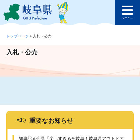
ペ
メ
このページの本文へ
ー
ニ
メ
ジ
ュ
ニ
の
ー
ュ
先
を
ー
頭
飛
トップページ
>
入札・公売
で
ば
す
し
入札・公売
。
て
本
文
へ
重要なお知らせ
知事記者会見「楽しすぎるぞ岐阜！岐阜県アウトドア