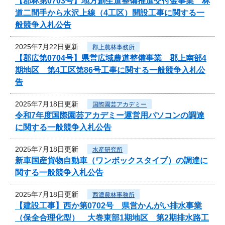
【郡林第0703号】地方創生道整備推進交付金事業 林
道二間手から水沢上線（4工区）開設工事に関する一
般競争入札公告
2025年7月22日更新
郡上農林事務所
【郡広第0704号】県営広域農道整備事業 郡上南部4
期地区 第4工区第86号工事に関する一般競争入札公
告
2025年7月18日更新
国際園芸アカデミー
令和7年度国際園芸アカデミー運営用パソコンの調達
に関する一般競争入札公告
2025年7月18日更新
水産研究所
新車国産貨物自動車（ワンボックスタイプ）の調達に
関する一般競争入札公告
2025年7月18日更新
西濃農林事務所
【建設工事】西か第0702号 県営かんがい排水事業
（保全合理化型） 大巻東部1期地区 第2期排水路工