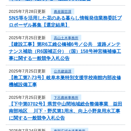
2025年7月28日更新
農産園芸課
SNS等を活用した花のある暮らし情報発信業務委託プ
ロポーザル募集【選定結果】
2025年7月25日更新
高山土木事務所
【建設工事】第R6工維公橋補6号／公共 道路メンテ
ナンス補助（R6国補正分）（国）158号神宮橋補修工
事に関する一般競争入札公告
2025年7月25日更新
公共建築課
【教工第7-73号】岐阜本巣特別支援学校南館内部改修
機械設備工事
2025年7月25日更新
下呂農林事務所
【下中第0702号】県営中山間地域総合整備事業 益田
南部地区 川下・野尻第1用水、向上小野泉用水工事
に関する一般競争入札公告
2025年7月24日更新
東部広域水道事務所