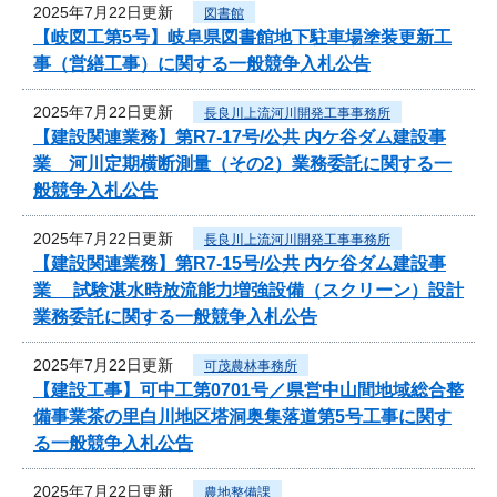
2025年7月22日更新
図書館
【岐図工第5号】岐阜県図書館地下駐車場塗装更新工
事（営繕工事）に関する一般競争入札公告
2025年7月22日更新
長良川上流河川開発工事事務所
【建設関連業務】第R7-17号/公共 内ケ谷ダム建設事
業 河川定期横断測量（その2）業務委託に関する一
般競争入札公告
2025年7月22日更新
長良川上流河川開発工事事務所
【建設関連業務】第R7-15号/公共 内ケ谷ダム建設事
業 試験湛水時放流能力増強設備（スクリーン）設計
業務委託に関する一般競争入札公告
2025年7月22日更新
可茂農林事務所
【建設工事】可中工第0701号／県営中山間地域総合整
備事業茶の里白川地区塔洞奥集落道第5号工事に関す
る一般競争入札公告
2025年7月22日更新
農地整備課