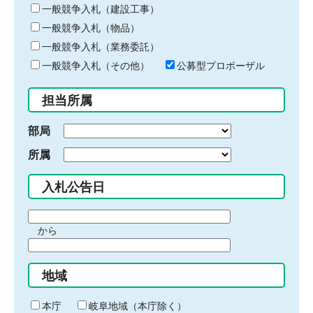
キ
一般競争入札（建設工事）
ー
一般競争入札（物品）
ワ
一般競争入札（業務委託）
ー
ド
一般競争入札（その他）
公募型プロポーザル
を
入
担当所属
力
部局
所属
入札公告日
期
から
間
期
の
間
始
地域
の
ま
終
り
わ
本庁
岐阜地域（本庁除く）