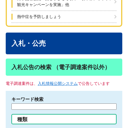
観光キャンペーンを実施」他
熱中症を予防しましょう
本
文
入札・公売
入札公告の検索 （電子調達案件以外）
電子調達案件は、
入札情報公開システム
で公告しています
キーワード検索
検
索
す
種類
る