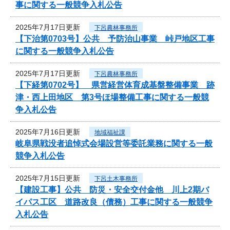
事に関する一般競争入札公告
2025年7月17日更新
下呂農林事務所
【下治第0703号】公共 予防治山事業 峠戸地区工事
に関する一般競争入札公告
2025年7月17日更新
下呂農林事務所
【下経第0702号】 県営経営体育成基盤整備事業 跡
津・西上田地区 第3号ほ場整備工事に関する一般競
争入札公告
2025年7月16日更新
地域福祉課
岐阜県戦没者追悼式会場設営等委託業務に関する一般
競争入札公告
2025年7月15日更新
下呂土木事務所
【建設工事】公共 防災・安全交付金他 川上2期バ
イパス工区 道路改良（債務）工事に関する一般競争
入札公告