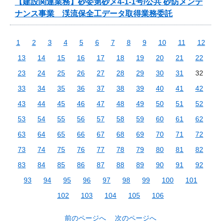
【建設関連業務】砂委第砂メ4-1-1号/公共 砂防メンテ
ナンス事業 渓流保全工データ取得業務委託
1
2
3
4
5
6
7
8
9
10
11
12
13
14
15
16
17
18
19
20
21
22
23
24
25
26
27
28
29
30
31
32
33
34
35
36
37
38
39
40
41
42
43
44
45
46
47
48
49
50
51
52
53
54
55
56
57
58
59
60
61
62
63
64
65
66
67
68
69
70
71
72
73
74
75
76
77
78
79
80
81
82
83
84
85
86
87
88
89
90
91
92
93
94
95
96
97
98
99
100
101
102
103
104
105
106
前のページへ
次のページへ