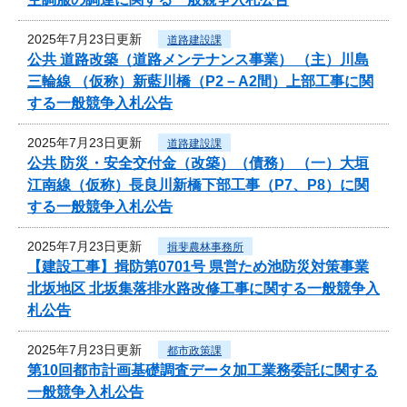
2025年7月23日更新
道路建設課
公共 道路改築（道路メンテナンス事業） （主）川島
三輪線 （仮称）新藍川橋（P2－A2間）上部工事に関
する一般競争入札公告
2025年7月23日更新
道路建設課
公共 防災・安全交付金（改築）（債務） （一）大垣
江南線（仮称）長良川新橋下部工事（P7、P8）に関
する一般競争入札公告
2025年7月23日更新
揖斐農林事務所
【建設工事】揖防第0701号 県営ため池防災対策事業
北坂地区 北坂集落排水路改修工事に関する一般競争入
札公告
2025年7月23日更新
都市政策課
第10回都市計画基礎調査データ加工業務委託に関する
一般競争入札公告