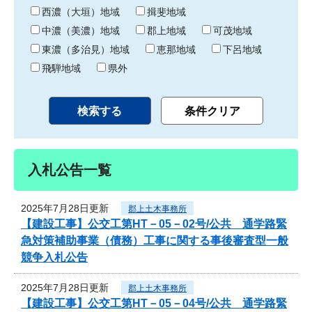
り
西濃（大垣）地域
揖斐地域
中濃（美濃）地域
郡上地域
可茂地域
東濃（多治見）地域
恵那地域
下呂地域
飛騨地域
県外
入札公告一覧
2025年7月28日更新
郡上土木事務所
【建設工事】公交工第HT－05－02号/公共 通学路緊
急対策補助事業（債務）工事に関する事後審査型一般
競争入札公告
2025年7月28日更新
郡上土木事務所
【建設工事】公交工第HT－05－04号/公共 通学路緊