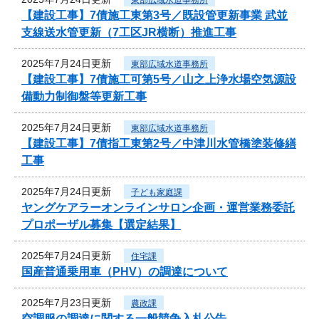
【建設工事】7債施工東第3号／既設管更新事業 武並
支線送水管更新（7工区JR横断）推進工事
2025年7月24日更新
東部広域水道事務所
【建設工事】7債施工可第5号／山之上浄水場空気源設
備動力制御盤等更新工事
2025年7月24日更新
東部広域水道事務所
【建設工事】7債指工東第2号／中津川水管橋塗装修繕
工事
2025年7月24日更新
子ども家庭課
ヤングケアラーオンラインサロン企画・運営業務委託
プロポーザル募集【選定結果】
2025年7月24日更新
住宅課
国産普通乗用車（PHV）の調達について
2025年7月23日更新
農政課
空調服の調達に関する一般競争入札公告