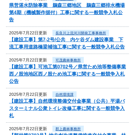
県営湛水防除事業 鵜森三郷地区 鵜森三郷排水機場
第4期（機械製作据付）工事に関する一般競争入札公
告
2025年7月22日更新
長良川上流河川開発工事事務所
【建設工事】第7-2号/公共 内ケ谷ダム建設事業 下
流工事用道路橋梁補強工事に関する一般競争入札公告
2025年7月22日更新
可茂農林事務所
【建設工事】可池工第0702号／県営ため池等整備事業
西ノ股池地区西ノ股ため池工事に関する一般競争入札
公告
2025年7月22日更新
自然環境課
【建設工事】自然環境整備交付金事業（公共）平湯バ
スターミナル公衆トイレ改修工事に関する一般競争入
札
2025年7月22日更新
郡上農林事務所