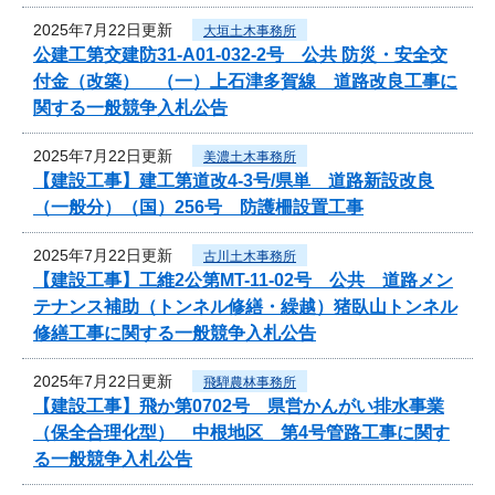
2025年7月22日更新
大垣土木事務所
公建工第交建防31-A01-032-2号 公共 防災・安全交
付金（改築） （一）上石津多賀線 道路改良工事に
関する一般競争入札公告
2025年7月22日更新
美濃土木事務所
【建設工事】建工第道改4-3号/県単 道路新設改良
（一般分）（国）256号 防護柵設置工事
2025年7月22日更新
古川土木事務所
【建設工事】工維2公第MT-11-02号 公共 道路メン
テナンス補助（トンネル修繕・繰越）猪臥山トンネル
修繕工事に関する一般競争入札公告
2025年7月22日更新
飛騨農林事務所
【建設工事】飛か第0702号 県営かんがい排水事業
（保全合理化型） 中根地区 第4号管路工事に関す
る一般競争入札公告