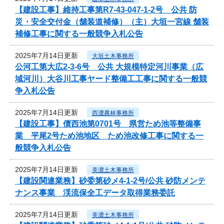
【建設工事】維持工事第R7-43-047-1-2号 公共 防
災・安全交付金（舗装道補修）（主）大垣一宮線 舗装
補修工事に関する一般競争入札公告
2025年7月14日更新
大垣土木事務所
公河工第大広2-3-6号 公共 大規模特定河川事業（広
域河川）大谷川工事ヤード整備工工事に関する一般競
争入札公告
2025年7月14日更新
西濃農林事務所
【建設工事】債西池第0701号 県営ため池等整備事
業 平尾2号ため池地区 ため池改修工事に関する一
般競争入札公告
2025年7月14日更新
美濃土木事務所
【建設関連業務】砂委第砂メ4-1-2号/公共 砂防メンテ
ナンス事業 渓流保全工データ取得業務委託
2025年7月14日更新
美濃土木事務所