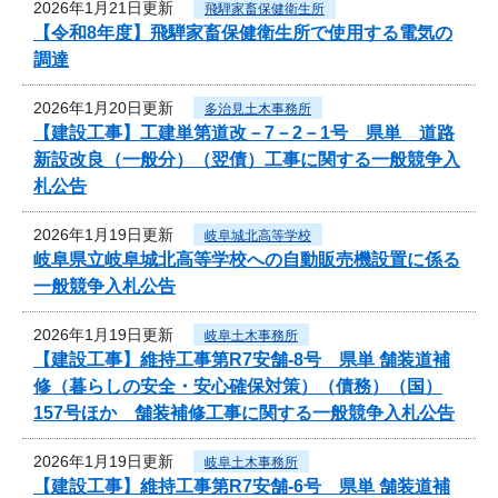
2026年1月21日更新
飛騨家畜保健衛生所
【令和8年度】飛騨家畜保健衛生所で使用する電気の
調達
2026年1月20日更新
多治見土木事務所
【建設工事】工建単第道改－7－2－1号 県単 道路
新設改良（一般分）（翌債）工事に関する一般競争入
札公告
2026年1月19日更新
岐阜城北高等学校
岐阜県立岐阜城北高等学校への自動販売機設置に係る
一般競争入札公告
2026年1月19日更新
岐阜土木事務所
【建設工事】維持工事第R7安舗-8号 県単 舗装道補
修（暮らしの安全・安心確保対策）（債務）（国）
157号ほか 舗装補修工事に関する一般競争入札公告
2026年1月19日更新
岐阜土木事務所
【建設工事】維持工事第R7安舗-6号 県単 舗装道補