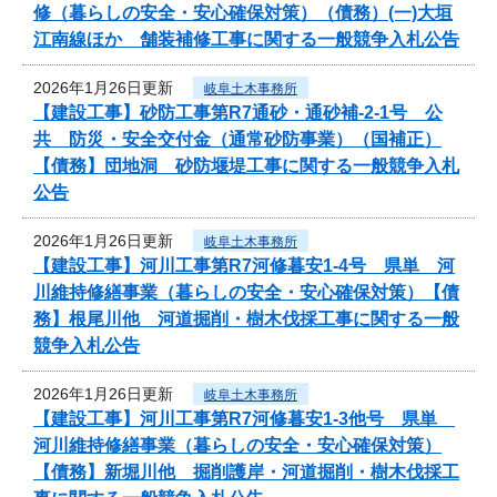
修（暮らしの安全・安心確保対策）（債務）(一)大垣
江南線ほか 舗装補修工事に関する一般競争入札公告
2026年1月26日更新
岐阜土木事務所
【建設工事】砂防工事第R7通砂・通砂補-2-1号 公
共 防災・安全交付金（通常砂防事業）（国補正）
【債務】団地洞 砂防堰堤工事に関する一般競争入札
公告
2026年1月26日更新
岐阜土木事務所
【建設工事】河川工事第R7河修暮安1-4号 県単 河
川維持修繕事業（暮らしの安全・安心確保対策）【債
務】根尾川他 河道掘削・樹木伐採工事に関する一般
競争入札公告
2026年1月26日更新
岐阜土木事務所
【建設工事】河川工事第R7河修暮安1-3他号 県単
河川維持修繕事業（暮らしの安全・安心確保対策）
【債務】新堀川他 掘削護岸・河道掘削・樹木伐採工