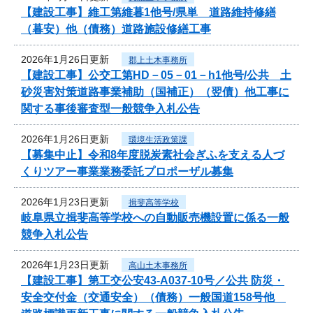
【建設工事】維工第維暮1他号/県単 道路維持修繕
（暮安）他（債務）道路施設修繕工事
2026年1月26日更新
郡上土木事務所
【建設工事】公交工第HD－05－01－h1他号/公共 土
砂災害対策道路事業補助（国補正）（翌債）他工事に
関する事後審査型一般競争入札公告
2026年1月26日更新
環境生活政策課
【募集中止】令和8年度脱炭素社会ぎふを支える人づ
くりツアー事業業務委託プロポーザル募集
2026年1月23日更新
揖斐高等学校
岐阜県立揖斐高等学校への自動販売機設置に係る一般
競争入札公告
2026年1月23日更新
高山土木事務所
【建設工事】第工交公安43-A037-10号／公共 防災・
安全交付金（交通安全）（債務）一般国道158号他