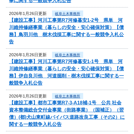
事に関する一般競争入札公告
2026年1月26日更新
岐阜土木事務所
【建設工事】河川工事第R7河修暮安1-2号 県単 河
川維持修繕事業（暮らしの安全・安心確保対策）【債
務】鳥羽川他 樹木伐採工事に関する一般競争入札公
告
2026年1月26日更新
岐阜土木事務所
【建設工事】河川工事第R7河修暮安1-1号 県単 河
川維持修繕事業（暮らしの安全・安心確保対策）【債
務】伊自良川他 河道掘削・樹木伐採工事に関する一
般競争入札公告
2026年1月26日更新
岐阜土木事務所
【建設工事】都市工事第R7-3-A18補-1号 公共 社会
資本整備総合交付金事業（街路事業）（国補正）（翌
債）(都)犬山東町線バイパス道路改良工事（その2）に
関する一般競争入札公告