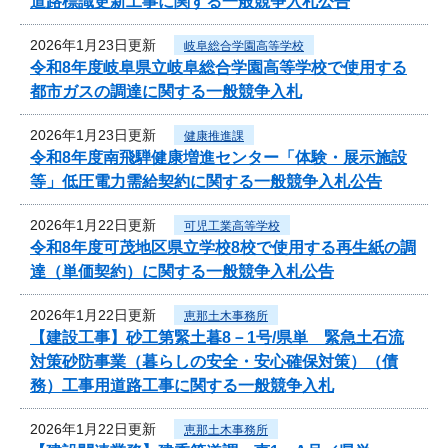
道路標識更新工事に関する一般競争入札公告
2026年1月23日更新
岐阜総合学園高等学校
令和8年度岐阜県立岐阜総合学園高等学校で使用する
都市ガスの調達に関する一般競争入札
2026年1月23日更新
健康推進課
令和8年度南飛騨健康増進センター「体験・展示施設
等」低圧電力需給契約に関する一般競争入札公告
2026年1月22日更新
可児工業高等学校
令和8年度可茂地区県立学校8校で使用する再生紙の調
達（単価契約）に関する一般競争入札公告
2026年1月22日更新
恵那土木事務所
【建設工事】砂工第緊土暮8－1号/県単 緊急土石流
対策砂防事業（暮らしの安全・安心確保対策）（債
務）工事用道路工事に関する一般競争入札
2026年1月22日更新
恵那土木事務所