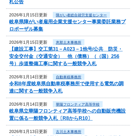
札公告
2026年1月15日更新
障がい者総合就労支援センター
岐阜県障がい者雇用企業支援センター事業委託業務プ
ロポーザル募集
2026年1月15日更新
恵那土木事務所
【建設工事】交工第31－A023－1他号/公共 防災・
安全交付金（交通安全） 他（債務）（（国）256
号）歩道整備工事に関する一般競争入札
2026年1月14日更新
自動車税事務所
令和8年度岐阜県自動車税事務所で使用する電気の調
達に関する一般競争入札
2026年1月14日更新
華陽フロンティア高等学校
岐阜県立華陽フロンティア高等学校への自動販売機設
置に係る一般競争入札〔R8からR10〕
2026年1月13日更新
古川土木事務所