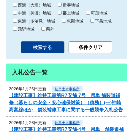
り
西濃（大垣）地域
揖斐地域
中濃（美濃）地域
郡上地域
可茂地域
東濃（多治見）地域
恵那地域
下呂地域
飛騨地域
県外
入札公告一覧
2026年1月26日更新
岐阜土木事務所
【建設工事】維持工事第R7安舗-7号 県単 舗装道補
修（暮らしの安全・安心確保対策）（債務）(一)神崎
高富線ほか 舗装補修工事に関する一般競争入札公告
2026年1月26日更新
岐阜土木事務所
【建設工事】維持工事第R7安舗-4号 県単 舗装道補