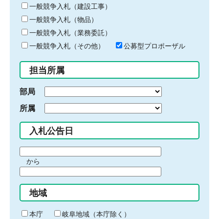
キ
一般競争入札（建設工事）
ー
一般競争入札（物品）
ワ
一般競争入札（業務委託）
ー
ド
一般競争入札（その他）
公募型プロポーザル
を
入
担当所属
力
部局
所属
入札公告日
期
から
間
期
の
間
始
地域
の
ま
終
り
わ
本庁
岐阜地域（本庁除く）