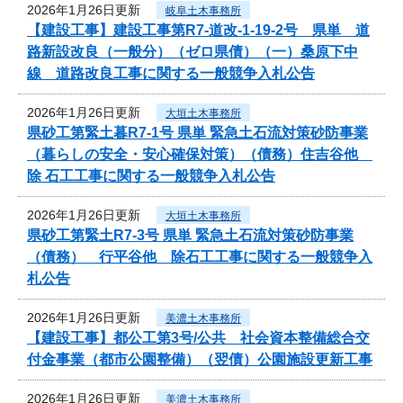
2026年1月26日更新
岐阜土木事務所
【建設工事】建設工事第R7-道改-1-19-2号 県単 道
路新設改良（一般分）（ゼロ県債）（一）桑原下中
線 道路改良工事に関する一般競争入札公告
2026年1月26日更新
大垣土木事務所
県砂工第緊土暮R7-1号 県単 緊急土石流対策砂防事業
（暮らしの安全・安心確保対策）（債務）住吉谷他
除 石工工事に関する一般競争入札公告
2026年1月26日更新
大垣土木事務所
県砂工第緊土R7-3号 県単 緊急土石流対策砂防事業
（債務） 行平谷他 除石工工事に関する一般競争入
札公告
2026年1月26日更新
美濃土木事務所
【建設工事】都公工第3号/公共 社会資本整備総合交
付金事業（都市公園整備）（翌債）公園施設更新工事
2026年1月26日更新
美濃土木事務所