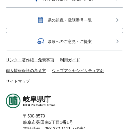
県の組織・電話番号一覧
県政へのご意見・ご提案
リンク・著作権・免責事項
利用ガイド
個人情報保護の考え方
ウェブアクセシビリティ方針
サイトマップ
岐阜県庁
GIFU Prefectural Office
〒500-8570
岐阜市薮田南2丁目1番1号
電話番号 058-272-1111（代表）