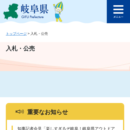
ペ
メ
このページの本文へ
ー
ニ
メ
ジ
ュ
ニ
の
ー
ュ
先
を
ー
頭
飛
トップページ
>
入札・公売
で
ば
す
し
入札・公売
。
て
本
文
へ
重要なお知らせ
知事記者会見「楽しすぎるぞ岐阜！岐阜県アウトドア