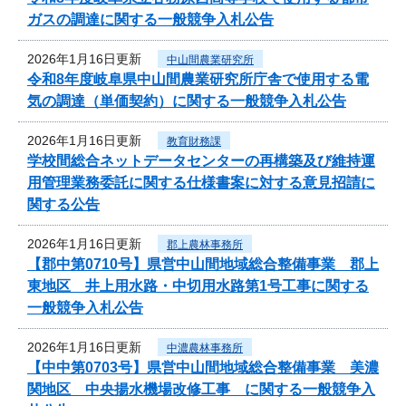
ガスの調達に関する一般競争入札公告
2026年1月16日更新
中山間農業研究所
令和8年度岐阜県中山間農業研究所庁舎で使用する電
気の調達（単価契約）に関する一般競争入札公告
2026年1月16日更新
教育財務課
学校間総合ネットデータセンターの再構築及び維持運
用管理業務委託に関する仕様書案に対する意見招請に
関する公告
2026年1月16日更新
郡上農林事務所
【郡中第0710号】県営中山間地域総合整備事業 郡上
東地区 井上用水路・中切用水路第1号工事に関する
一般競争入札公告
2026年1月16日更新
中濃農林事務所
【中中第0703号】県営中山間地域総合整備事業 美濃
関地区 中央揚水機場改修工事 に関する一般競争入