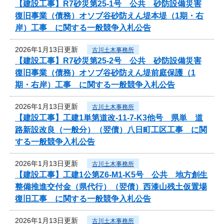
【建設工事】R7砂災第25-1号 公共 砂防設備災害
復旧事業（債務）オソブ谷砂防えん堤本堤（1期・右
岸）工事 に関する一般競争入札公告
2026年1月13日更新
古川土木事務所
【建設工事】R7砂災第25-2号 公共 砂防設備災害
復旧事業（債務）オソブ谷砂防えん堤前庭保護（1
期・右岸）工事 に関する一般競争入札公告
2026年1月13日更新
古川土木事務所
【建設工事】工建1単第道改-11-7-K3他号 県単 道
路新設改良（一般分）（翌債）八日町工区工事 に関
する一般競争入札公告
2026年1月13日更新
古川土木事務所
【建設工事】工建1公第Z6-M1-K5号 公共 地方創生
整備推進交付金（県代行）（翌債）西漆山残土仮置場
復旧工事 に関する一般競争入札公告
2026年1月13日更新
古川土木事務所