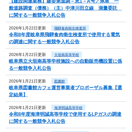
【建設関連業務】建委第道調－恵1－A号／県単 一
般道路調査（債務）（主）中津川田立線 測量委託
に関する一般競争入札公告
2026年1月22日更新
飛騨食肉衛生検査所
令和8年度岐阜県飛騨食肉衛生検査所で使用する電気
の調達に関する一般競争入札公告
2026年1月22日更新
大垣南高等学校
岐阜県立大垣南高等学校施設への自動販売機設置に係
る一般競争入札公告
2026年1月21日更新
図書館
岐阜県図書館カフェ運営事業者プロポーザル募集【選
定結果】
2026年1月21日更新
海津明誠高等学校
令和8年度海津明誠高等学校で使用するLPガスの調達
に関する一般競争入札公告