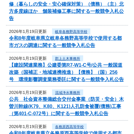
修（暮らしの安全・安心確保対策）（債務）（主）北
方多度線ほか 舗装補修工事に関する一般競争入札公
告
2026年1月19日更新
岐阜各務野高等学校
令和8年度岐阜県立岐阜各務野高等学校で使用する都
市ガスの調達に関する一般競争入札公告
2026年1月19日更新
郡上土木事務所
【建設関連業務】公建委第R7-W1-C号/公共 一般国道
改築（国補正・地域連携推進）【債務】（国）256
号 環境影響調査業務委託に関する一般競争入札公告
2026年1月19日更新
流域浄水事務所
公共 社会資本整備総合交付金事業（防災・安全）木
曽川幹線(K79、K80、K121)人孔防食被覆(債務)工事
（第401-C-072号）に関する一般競争入札公告
2026年1月19日更新
各務原西高等学校
令和8年度岐阜県立各務原西高等学校で使用する都市