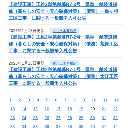
【建設工事】工維2単第舗暮R7-3号 県単 舗装道補
修（暮らしの安全・安心確保対策）（債務）一重ヶ根
工区工事 に関する一般競争入札公告
2026年1月13日更新
古川土木事務所
【建設工事】工維2単第舗暮R7-2号 県単 舗装道補
修（暮らしの安全・安心確保対策）（債務）荒原工区
工事 に関する一般競争入札公告
2026年1月13日更新
古川土木事務所
【建設工事】工維2単第舗暮R7-1号 県単 舗装道補
修（暮らしの安全・安心確保対策）（債務）太江工区
工事 に関する一般競争入札公告
1
2
3
4
5
6
7
8
9
10
11
12
13
14
15
16
17
18
19
20
21
22
23
24
25
26
27
28
29
30
31
32
33
34
35
36
37
38
39
40
41
42