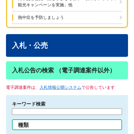
観光キャンペーンを実施」他
熱中症を予防しましょう
本
文
入札・公売
入札公告の検索 （電子調達案件以外）
電子調達案件は、
入札情報公開システム
で公告しています
キーワード検索
検
索
す
種類
る