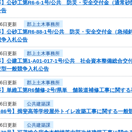
】公砂工第R6-6-1号/公共 防災・安全交付金（通
公告
16日更新
郡上土木事務所
】公砂工第R6-88-1号/公共 防災・安全交付金（急
競争入札公告
16日更新
郡上土木事務所
】公建工第1-A01-017-1号/公共 社会資本整備総
査型一般競争入札公告
16日更新
郡上土木事務所
】単維工第R6舗修-2号/県単 舗装道補修工事に関す
16日更新
公共建築課
-86号】揖斐高等学校屋外トイレ改築工事に関する一般
16日更新
公共建築課