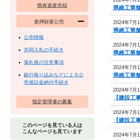
県有資産売却
県維工第
差押財産公売
2024年7月
県維工第
公売情報
2024年7月
共同入札の手続き
県維工第
落札後の注意事項
2024年7月
県維工第
銀行振り込みなどによる公
売保証金納付手続き
2024年7月
【建設工事
指定管理者の募集
2024年7月
【建設工
このページを見ている人は
こんなページも見ています
2024年7月