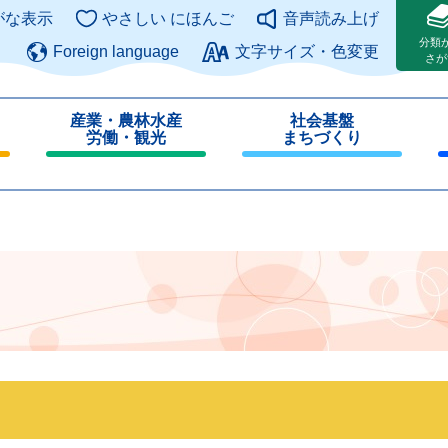
このページの本文へ
がな表示
やさしい にほんご
音声読み上げ
分類
Foreign language
文字サイズ・色変更
さが
産業・農林水産
社会基盤
労働・観光
まちづくり
閉
閉
じ
じ
る
る