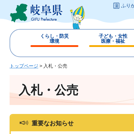
ペ
メ
ふり
ー
ニ
ジ
ュ
の
ー
先
を
くらし・防災
子ども・女性
頭
飛
環境
医療・福祉
で
ば
閉
閉
す
し
じ
じ
。
て
る
る
トップページ
>
入札・公売
本
文
へ
入札・公売
重要なお知らせ