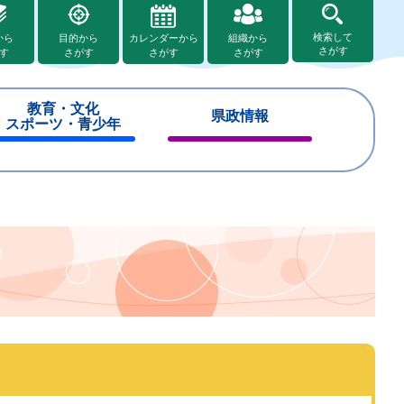
検索して
から
目的から
カレンダーから
組織から
さがす
す
さがす
さがす
さがす
教育・文化
県政情報
スポーツ・青少年
閉
閉
じ
じ
る
る