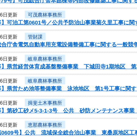
-79号】可茂総合庁舎本館棟等内部改修建築工事に関す
16日更新
可茂農林事務所
事】可治工第0601号／公共予防治山事業菊久里工事に関
16日更新
管財課
総合庁舎電気自動車用充電設備整備工事に関する一般競
16日更新
岐阜農林事務所
事】県営経営体育成基盤整備事業 下城田寺1期地区 第
16日更新
岐阜農林事務所
事】県営ため池等整備事業 泳池地区 第1号工事に関す
16日更新
揖斐土木事務所
】第砂工砂メ5-3-1-3号 公共 砂防メンテナンス事
16日更新
恵那農林事務所
第0609号】公共 流域保全総合治山事業 東桑原地区