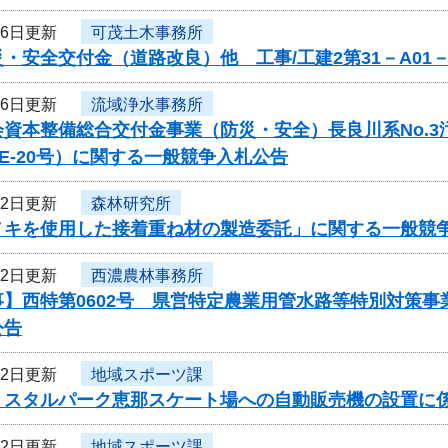
16日更新
可茂土木事務所
・安全交付金（道路改良）他 工事/工建2第31－A01
16日更新
流域浄水事務所
会資本整備総合交付金事業（防災・安全）長良川系No.
-PE-20号）に関する一般競争入札公告
12日更新
森林研究所
ノキを使用した接着重ね材の製造委託」に関する一般競
12日更新
西濃農林事務所
事】西特第0602号 県営特定農業用管水路等特別対策
公告
12日更新
地域スポーツ課
リスタルパーク恵那スケート場への自動販売機の設置に
12日更新
地域スポーツ課