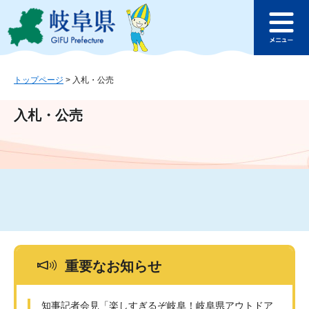
ペ
メ
このページの本文へ
ー
ニ
メ
ジ
ュ
ニ
の
ー
ュ
先
を
ー
頭
飛
トップページ
>
入札・公売
で
ば
す
し
入札・公売
。
て
本
文
へ
重要なお知らせ
知事記者会見「楽しすぎるぞ岐阜！岐阜県アウトドア