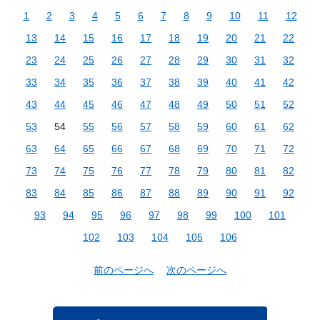
1
2
3
4
5
6
7
8
9
10
11
12
13
14
15
16
17
18
19
20
21
22
23
24
25
26
27
28
29
30
31
32
33
34
35
36
37
38
39
40
41
42
43
44
45
46
47
48
49
50
51
52
53
54
55
56
57
58
59
60
61
62
63
64
65
66
67
68
69
70
71
72
73
74
75
76
77
78
79
80
81
82
83
84
85
86
87
88
89
90
91
92
93
94
95
96
97
98
99
100
101
102
103
104
105
106
前のページへ
次のページへ