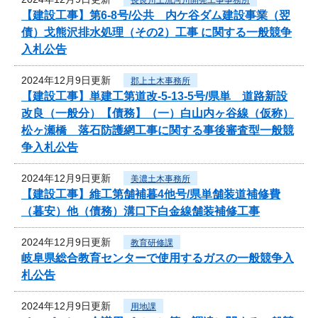
【建設工事】第6-8号/公共 内ケ谷ダム建設事業（翌
債）戈熊沢排水処理（その2）工事 に関する一般競争
入札公告
2024年12月9日更新
郡上土木事務所
【建設工事】単建工第道改-5-13-5号/県単 道路新設
改良（一般分）【債務】（一）白山内ヶ谷線（仮称）
松ヶ瀬橋 落石防護網工事に関する事後審査型一般競
争入札公告
2024年12月9日更新
美濃土木事務所
【建設工事】維工第舗補暮4他号/県単舗装道補修費
（暮安）他（債務）溝口下白金線舗装補修工事
2024年12月9日更新
教育研修課
岐阜県総合教育センターで使用するガスの一般競争入
札公告
2024年12月9日更新
用地課