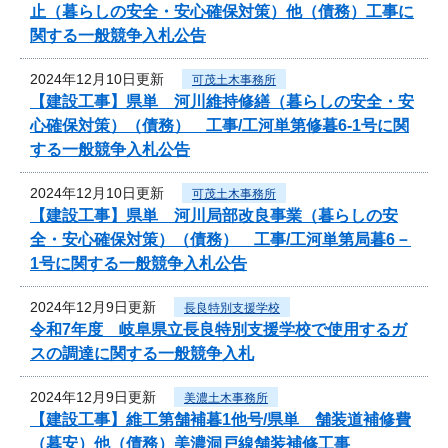
止（暮らしの安全・安心確保対策）他（債務）工事に
関する一般競争入札公告
2024年12月10日更新
可茂土木事務所
【建設工事】県単 河川維持修繕（暮らしの安全・安
心確保対策）（債務） 工事/工河単第修暮6-1号に関
する一般競争入札公告
2024年12月10日更新
可茂土木事務所
【建設工事】県単 河川局部改良事業（暮らしの安
全・安心確保対策）（債務） 工事/工河単第局暮6－
1号に関する一般競争入札公告
2024年12月9日更新
長良特別支援学校
令和7年度 岐阜県立長良特別支援学校で使用するガ
スの調達に関する一般競争入札
2024年12月9日更新
美濃土木事務所
【建設工事】維工第舗補暮1他号/県単 舗装道補修費
（暮安）他（債務）美濃洞戸線舗装補修工事