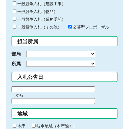
キ
一般競争入札（建設工事）
ー
一般競争入札（物品）
ワ
一般競争入札（業務委託）
ー
ド
一般競争入札（その他）
公募型プロポーザル
を
入
担当所属
力
部局
所属
入札公告日
期
から
間
期
の
間
始
地域
の
ま
終
り
わ
本庁
岐阜地域（本庁除く）