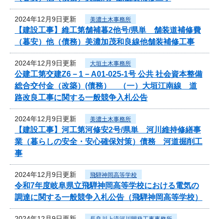
2024年12月9日更新
美濃土木事務所
【建設工事】維工第舗補暮2他号/県単 舗装道補修費
（暮安）他（債務）美濃加茂和良線他舗装補修工事
2024年12月9日更新
大垣土木事務所
公建工第交建Z6－1－A01-025-1号 公共 社会資本整備
総合交付金（改築）(債務） （一）大垣江南線 道
路改良工事に関する一般競争入札公告
2024年12月9日更新
美濃土木事務所
【建設工事】河工第河修安2号/県単 河川維持修繕事
業（暮らしの安全・安心確保対策）債務 河道掘削工
事
2024年12月9日更新
飛騨神岡高等学校
令和7年度岐阜県立飛騨神岡高等学校における電気の
調達に関する一般競争入札公告（飛騨神岡高等学校）
2024年12月9日更新
長良川上流河川開発工事事務所