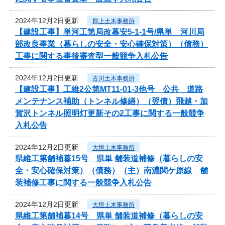
2024年12月2日更新
郡上土木事務所
【建設工事】単河工第局改暮安5-1-1号/県単 河川局
部改良事業（暮らしの安全・安心確保対策）（債務）
工事に関する事後審査型一般競争入札公告
2024年12月2日更新
古川土木事務所
【建設工事】工維2公第MT11-01-3他号 公共 道路
メンテナンス補助（トンネル修繕）（翌債）飛越・加
賀沢トンネル照明灯更新その2工事に関する一般競争
入札公告
2024年12月2日更新
大垣土木事務所
県維工第舗補暮15号 県単 舗装道補修（暮らしの安
全・安心確保対策）（債務）（主）南濃関ケ原線 舗
装補修工事に関する一般競争入札公告
2024年12月2日更新
大垣土木事務所
県維工第舗補暮14号 県単 舗装道補修（暮らしの安