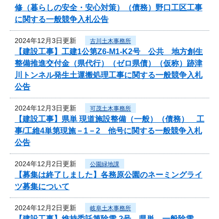
修（暮らしの安全・安心対策）（債務）野口工区工事
に関する一般競争入札公告
2024年12月3日更新
古川土木事務所
【建設工事】工建1公第Z6-M1-K2号 公共 地方創生
整備推進交付金（県代行）（ゼロ県債）（仮称）跡津
川トンネル発生土運搬処理工事に関する一般競争入札
公告
2024年12月3日更新
可茂土木事務所
【建設工事】県単 現道施設整備（一般）（債務） 工
事/工維4単第現施－1－2 他号に関する一般競争入札
公告
2024年12月2日更新
公園緑地課
【募集は終了しました】各務原公園のネーミングライ
ツ募集について
2024年12月2日更新
岐阜土木事務所
【建設工事】維持委託第除雪-2号 県単 一般除雪