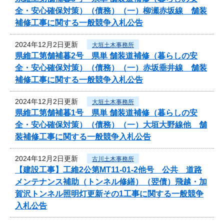
全・安心確保対策）（債務）（一）柳瀬赤坂線 舗装
補修工事に関する一般競争入札公告
2024年12月2日更新
大垣土木事務所
県維工第舗補暮2号 県単 舗装道補修（暮らしの安
全・安心確保対策）（債務）（一）赤坂垂井線 舗装
補修工事に関する一般競争入札公告
2024年12月2日更新
大垣土木事務所
県維工第舗補暮1号 県単 舗装道補修（暮らしの安
全・安心確保対策）（債務）（一）大垣大野線他 舗
装補修工事に関する一般競争入札公告
2024年12月2日更新
古川土木事務所
【建設工事】工維2公第MT11-01-2他号 公共 道路
メンテナンス補助（トンネル修繕）（翌債）飛越・加
賀沢トンネル照明灯更新その1工事に関する一般競争
入札公告