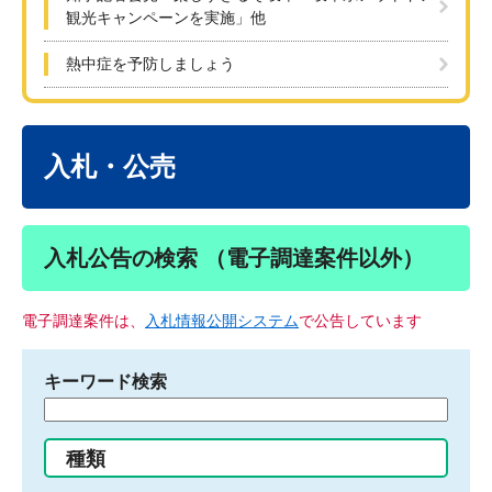
観光キャンペーンを実施」他
熱中症を予防しましょう
本
文
入札・公売
入札公告の検索 （電子調達案件以外）
電子調達案件は、
入札情報公開システム
で公告しています
キーワード検索
検
索
す
種類
る