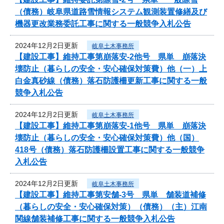
（債務）岐阜県道路雪情報システム観測装置修繕及び
機器更改業務委託工事に関する一般競争入札公告
2024年12月2日更新
岐阜土木事務所
【建設工事】維持工事第崩落安-2他号 県単 崩落決
壊防止（暮らしの安全・安心確保対策費）他（一）上
白金真砂線（債務）落石防護柵更新工事に関する一般
競争入札公告
2024年12月2日更新
岐阜土木事務所
【建設工事】維持工事第崩落安-1他号 県単 崩落決
壊防止（暮らしの安全・安心確保対策費）他（国）
418号（債務）落石防護柵設置工事に関する一般競争
入札公告
2024年12月2日更新
岐阜土木事務所
【建設工事】維持工事第安舗-3号 県単 舗装道補修
（暮らしの安全・安心確保対策）（債務）（主）江南
関線舗装補修工事に関する一般競争入札公告