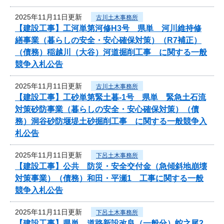
2025年11月11日更新
古川土木事務所
【建設工事】工河単第河修H3号 県単 河川維持修
繕事業（暮らしの安全・安心確保対策）（R7補正）
（債務）稲越川（大谷）河道掘削工事 に関する一般
競争入札公告
2025年11月11日更新
古川土木事務所
【建設工事】工砂単第緊土暮-1号 県単 緊急土石流
対策砂防事業（暮らしの安全・安心確保対策）（債
務）洞谷砂防堰堤土砂掘削工事 に関する一般競争入
札公告
2025年11月11日更新
下呂土木事務所
【建設工事】公共 防災・安全交付金（急傾斜地崩壊
対策事業）（債務）和田・平瀬1 工事に関する一般
競争入札公告
2025年11月11日更新
下呂土木事務所
【建設工事】県単 道路新設改良（一般分）蛇之尾2