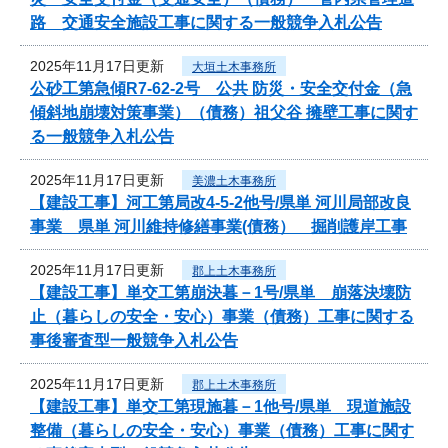
路 交通安全施設工事に関する一般競争入札公告
2025年11月17日更新
大垣土木事務所
公砂工第急傾R7-62-2号 公共 防災・安全交付金（急
傾斜地崩壊対策事業）（債務）祖父谷 擁壁工事に関す
る一般競争入札公告
2025年11月17日更新
美濃土木事務所
【建設工事】河工第局改4-5-2他号/県単 河川局部改良
事業 県単 河川維持修繕事業(債務） 掘削護岸工事
2025年11月17日更新
郡上土木事務所
【建設工事】単交工第崩決暮－1号/県単 崩落決壊防
止（暮らしの安全・安心）事業（債務）工事に関する
事後審査型一般競争入札公告
2025年11月17日更新
郡上土木事務所
【建設工事】単交工第現施暮－1他号/県単 現道施設
整備（暮らしの安全・安心）事業（債務）工事に関す