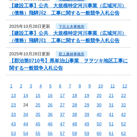
【建設工事】公共 大規模特定河川事業（広域河川）
（債務）飛騨川2 工事に関する一般競争入札公告
2025年10月28日更新
下呂土木事務所
【建設工事】公共 大規模特定河川事業（広域河川）
（債務）飛騨川1 工事に関する一般競争入札公告
2025年10月28日更新
郡上農林事務所
【郡治第0710号】県単治山事業 ヲヲツキ地区工事に
関する一般競争入札公告
1
2
3
4
5
6
7
8
9
10
11
12
13
14
15
16
17
18
19
20
21
22
23
24
25
26
27
28
29
30
31
32
33
34
35
36
37
38
39
40
41
42
43
44
45
46
47
48
49
50
51
52
53
54
55
56
57
58
59
60
61
62