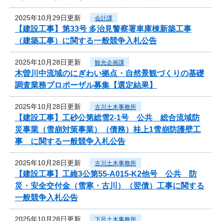
2025年10月29日更新
会計課
【建設工事】第33号 多治見警察署車庫棟新築工事
（建築工事）に関する一般競争入札公告
2025年10月28日更新
観光企画課
木曽川中流域のにぎわい拠点・自然景観づくりの基礎
調査業務プロポーザル募集【選定結果】
2025年10月28日更新
古川土木事務所
【建設工事】工砂公第総雪2-1号 公共 総合流域防
災事業（雪崩対策事業）（債務）桂上1雪崩防護壁工
事 に関する一般競争入札公告
2025年10月28日更新
古川土木事務所
【建設工事】工維3公第55-A015-K2他号 公共 防
災・安全交付金（雪寒・古川）（翌債）工事に関する
一般競争入札公告
2025年10月28日更新
下呂土木事務所