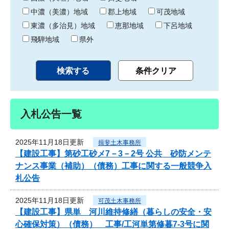
中濃（美濃）地域
郡上地域
可茂地域
東濃（多治見）地域
恵那地域
下呂地域
飛騨地域
県外
入札公告一覧
2025年11月18日更新
揖斐土木事務所
【建設工事】第砂工砂メ7－3－2号 公共 砂防メンテ
ナンス事業（補助）（債務）工事に関する一般競争入
札公告
2025年11月18日更新
可茂土木事務所
【建設工事】県単 河川維持修繕（暮らしの安全・安
心確保対策）（債務） 工事/工河単第修暮7-3号に関