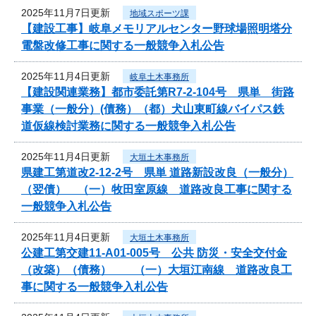
2025年11月7日更新
地域スポーツ課
【建設工事】岐阜メモリアルセンター野球場照明塔分
電盤改修工事に関する一般競争入札公告
2025年11月4日更新
岐阜土木事務所
【建設関連業務】都市委託第R7-2-104号 県単 街路
事業（一般分）(債務）（都）犬山東町線バイパス鉄
道仮線検討業務に関する一般競争入札公告
2025年11月4日更新
大垣土木事務所
県建工第道改2-12-2号 県単 道路新設改良（一般分）
（翌債） （一）牧田室原線 道路改良工事に関する
一般競争入札公告
2025年11月4日更新
大垣土木事務所
公建工第交建11-A01-005号 公共 防災・安全交付金
（改築）（債務） （一）大垣江南線 道路改良工
事に関する一般競争入札公告