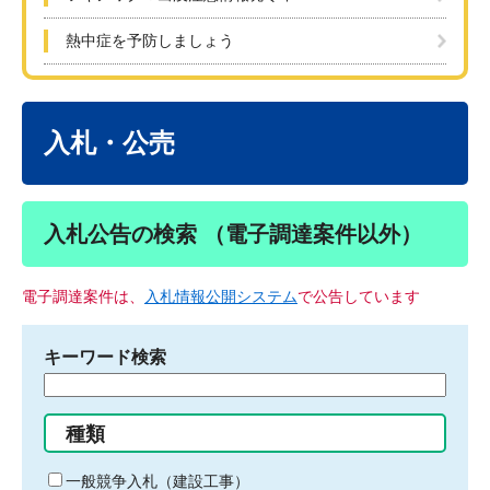
熱中症を予防しましょう
本
文
入札・公売
入札公告の検索 （電子調達案件以外）
電子調達案件は、
入札情報公開システム
で公告しています
キーワード検索
検
索
す
種類
る
キ
一般競争入札（建設工事）