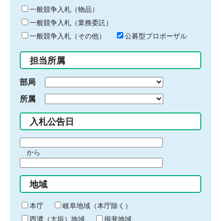
ー
一般競争入札（物品）
ワ
一般競争入札（業務委託）
ー
ド
一般競争入札（その他）
公募型プロポーザル
を
入
担当所属
力
部局
所属
入札公告日
期
から
間
期
の
間
始
地域
の
ま
終
り
わ
本庁
岐阜地域（本庁除く）
り
西濃（大垣）地域
揖斐地域