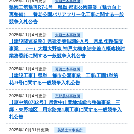
2025年11月4日更新
大垣土木事務所
県園工第魅再R7-1号 県単 都市公園事業（魅力向上
再整備） 養老公園バリアフリー化工事に関する一般
競争入札公告
2025年11月4日更新
大垣土木事務所
【建設関連業務】県建委第街調9-A号 県単 街路調査
事業 （一）大垣大野線 神戸大橋東詰交差点概略検討
業務委託に関する一般競争入札公告
2025年11月4日更新
可茂土木事務所
【建設工事】県単 都市公園事業 工事/工園1単第
花-9号に関する一般競争入札公告
2025年11月4日更新
恵那農林事務所
【恵中第0702号】県営中山間地域総合整備事業 三
郷・東野地区 用水路第1期工事に関する一般競争入
札公告
2025年10月31日更新
美濃土木事務所