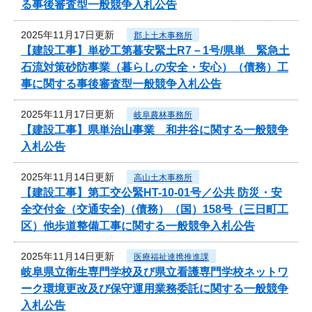
る事後審査型一般競争入札公告
2025年11月17日更新
郡上土木事務所
【建設工事】単砂工第暮安緊土R7－1号/県単 緊急土
石流対策砂防事業（暮らしの安全・安心）（債務）工
事に関する事後審査型一般競争入札公告
2025年11月17日更新
岐阜農林事務所
【建設工事】県単治山事業 和井谷に関する一般競争
入札公告
2025年11月14日更新
高山土木事務所
【建設工事】第工交公緊HT-10-01号／公共 防災・安
全交付金（交通安全)（債務）（国）158号（三日町工
区）他歩道整備工事に関する一般競争入札公告
2025年11月14日更新
医療福祉連携推進課
岐阜県立衛生専門学校及び県立看護専門学校ネットワ
ーク環境更改及び保守運用業務委託に関する一般競争
入札公告