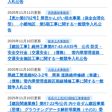
入札公告
2025年11月11日更新
恵那農林事務所
【恵か第0702号】県営かんがい排水事業（保全合理化
型） 小郷地区 第5期工事に関する一般競争入札公
告
2025年11月10日更新
岐阜土木事務所
【建設工事】維持工事第R7-43-A035号 公共 防災・
安全交付金（交通安全）（債務） 管内県管理道路
交通安全施設工事に関する一般競争入札公告
2025年11月10日更新
大垣土木事務所
県維工第道維M2-3-2号 県単 道路維持修繕（単建）
（債務）管内県管理道路区画線補修工事に関する一般
競争入札公告
2025年11月10日更新
長良川上流河川開発工事事務所
【建設関連業務】第R7-22号/公共 内ケ谷ダム建設事業
（翌債） グラウチングデータ解析等業務（その3）委