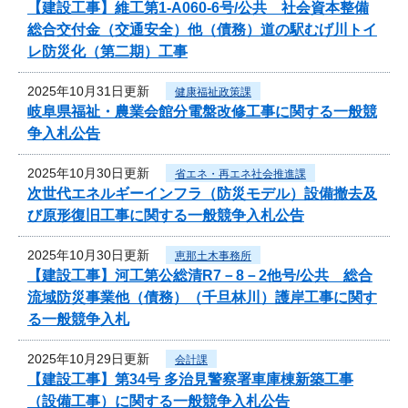
【建設工事】維工第1-A060-6号/公共 社会資本整備
総合交付金（交通安全）他（債務）道の駅むげ川トイ
レ防災化（第二期）工事
2025年10月31日更新
健康福祉政策課
岐阜県福祉・農業会館分電盤改修工事に関する一般競
争入札公告
2025年10月30日更新
省エネ・再エネ社会推進課
次世代エネルギーインフラ（防災モデル）設備撤去及
び原形復旧工事に関する一般競争入札公告
2025年10月30日更新
恵那土木事務所
【建設工事】河工第公総清R7－8－2他号/公共 総合
流域防災事業他（債務）（千旦林川）護岸工事に関す
る一般競争入札
2025年10月29日更新
会計課
【建設工事】第34号 多治見警察署車庫棟新築工事
（設備工事）に関する一般競争入札公告