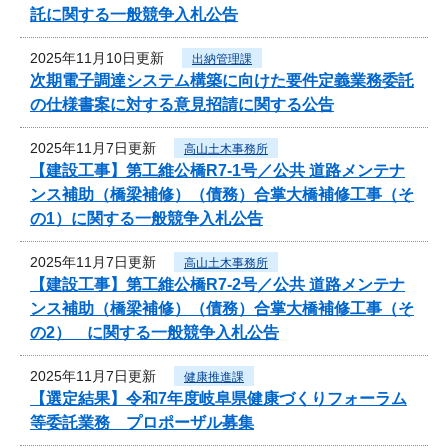
託に関する一般競争入札公告
2025年11月10日更新
出納管理課
次期電子調達システム構築に向けた要件定義業務委託
の仕様書案に対する意見招請に関する公告
2025年11月7日更新
高山土木事務所
【建設工事】第工維公橋R7-1号／公共 道路メンテナ
ンス補助（橋梁補修）（債務）合掌大橋補修工事（そ
の1）に関する一般競争入札公告
2025年11月7日更新
高山土木事務所
【建設工事】第工維公橋R7-2号／公共 道路メンテナ
ンス補助（橋梁補修）（債務）合掌大橋補修工事（そ
の2） に関する一般競争入札公告
2025年11月7日更新
健康推進課
【選定結果】令和7年度岐阜県健康づくりフォーラム
等委託業務 プロポーザル募集