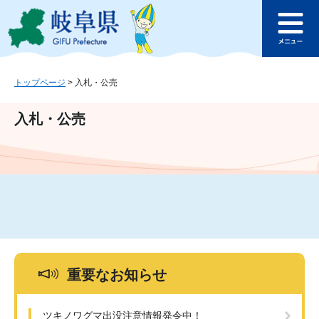
ペ
メ
このページの本文へ
ー
ニ
メ
ジ
ュ
ニ
の
ー
ュ
先
を
ー
頭
飛
トップページ
>
入札・公売
で
ば
す
し
入札・公売
。
て
本
文
へ
重要なお知らせ
ツキノワグマ出没注意情報発令中！