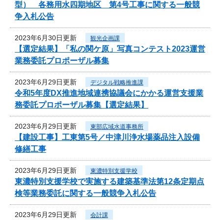
型） 各務用水四期地区 第4号工事に関する一般競
争入札公告
2023年6月30日更新
観光企画課
【選定結果】「私の関ケ原」写真コンテスト2023運営
業務委託プロポーザル募集
2023年6月29日更新
デジタル戦略推進課
令和5年度DX推進地域連携協議会にかかる運営支援業
務委託プロポーザル募集【選定結果】
2023年6月29日更新
東部広域水道事務所
【建設工事】工東第5号／中津川浄水場薬品注入設備
修繕工事
2023年6月29日更新
東濃特別支援学校
東濃特別支援学校で実施する建築基準法第12条定期点
検等業務委託に関する一般競争入札公告
2023年6月29日更新
会計課