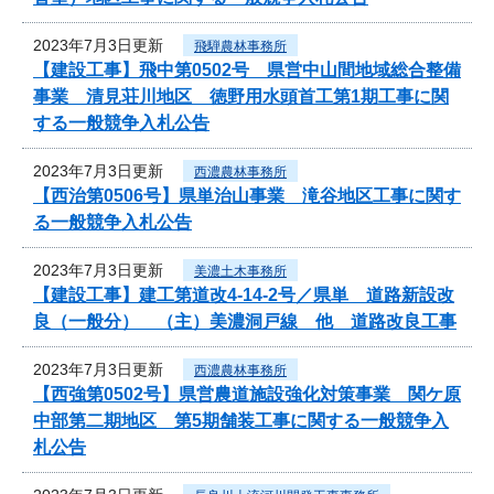
2023年7月3日更新
飛騨農林事務所
【建設工事】飛中第0502号 県営中山間地域総合整備
事業 清見荘川地区 徳野用水頭首工第1期工事に関
する一般競争入札公告
2023年7月3日更新
西濃農林事務所
【西治第0506号】県単治山事業 滝谷地区工事に関す
る一般競争入札公告
2023年7月3日更新
美濃土木事務所
【建設工事】建工第道改4-14-2号／県単 道路新設改
良（一般分） （主）美濃洞戸線 他 道路改良工事
2023年7月3日更新
西濃農林事務所
【西強第0502号】県営農道施設強化対策事業 関ケ原
中部第二期地区 第5期舗装工事に関する一般競争入
札公告