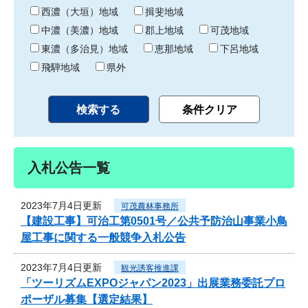
り
西濃（大垣）地域
揖斐地域
中濃（美濃）地域
郡上地域
可茂地域
東濃（多治見）地域
恵那地域
下呂地域
飛騨地域
県外
入札公告一覧
2023年7月4日更新
可茂農林事務所
【建設工事】可治工第0501号／公共予防治山事業小鳥
屋工事に関する一般競争入札公告
2023年7月4日更新
観光誘客推進課
「ツーリズムEXPOジャパン2023」出展業務委託プロ
ポーザル募集【選定結果】