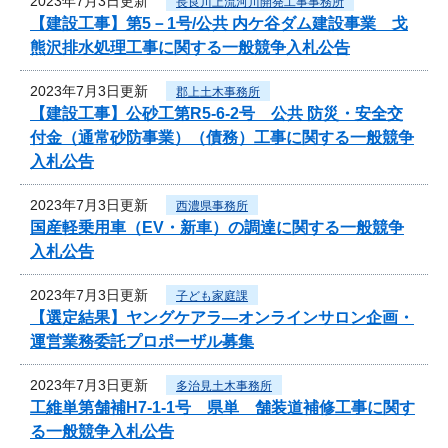
2023年7月3日更新
長良川上流河川開発工事事務所
【建設工事】第5－1号/公共 内ケ谷ダム建設事業 戈
熊沢排水処理工事に関する一般競争入札公告
2023年7月3日更新
郡上土木事務所
【建設工事】公砂工第R5-6-2号 公共 防災・安全交
付金（通常砂防事業）（債務）工事に関する一般競争
入札公告
2023年7月3日更新
西濃県事務所
国産軽乗用車（EV・新車）の調達に関する一般競争
入札公告
2023年7月3日更新
子ども家庭課
【選定結果】ヤングケアラ―オンラインサロン企画・
運営業務委託プロポーザル募集
2023年7月3日更新
多治見土木事務所
工維単第舗補H7-1-1号 県単 舗装道補修工事に関す
る一般競争入札公告