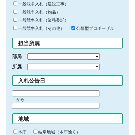
キ
一般競争入札（建設工事）
ー
一般競争入札（物品）
ワ
一般競争入札（業務委託）
ー
ド
一般競争入札（その他）
公募型プロポーザル
を
入
担当所属
力
部局
所属
入札公告日
期
から
間
期
の
間
始
地域
の
ま
終
り
わ
本庁
岐阜地域（本庁除く）