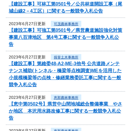
【建設工事】可林工第0501号／公共林道開設工事（尾
城山線2－4工区）に関する一般競争入札公告
2023年6月27日更新
可茂農林事務所
【建設工事】可強工第0501号／県営農道施設強化対策
事業八百津地区 第4号工事に関する一般競争入札公
告
2023年6月27日更新
揖斐土木事務所
【建設工事】第維委48-A2-ME-3他号 公共道路メンテ
ナンス補助(トンネル・橋梁等点検調査)MEを活用した
小規模橋梁等の点検・修繕業務委託工事に関する一般
競争入札公告
2023年6月27日更新
恵那農林事務所
【恵中第0502号】県営中山間地域総合整備事業 やさ
か地区 本沢用水路改修工事に関する一般競争入札公
告
2023年6月27日更新
恵那農林事務所