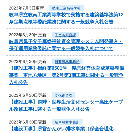
2023年7月3日更新
岐南工業高等学校
岐阜県立岐南工業高等学校で実施する建築基準法第12
条定期点検等委託業務に関する一般競争入札公告
2023年6月30日更新
子ども家庭課
岐阜県母子父子寡婦福祉資金管理システム開発導入・
保守運用業務委託に関する一般競争入札について
2023年6月30日更新
揖斐農林事務所
【建設工事】揖経第0501号 県営経営体育成基盤整備
事業 更地方地区 第2号第3期工事に関する一般競争
入札公告
2023年6月30日更新
文化創造課
【建設工事】飛騨・世界生活文化センター高圧ケーブ
ル改修工事に関する一般競争入札公告
2023年6月30日更新
岐阜農林事務所
【建設工事】県営かんがい排水事業（保全合理化