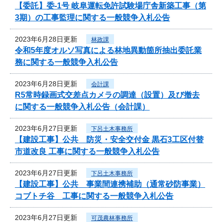
【委託】委-1号 岐阜運転免許試験場庁舎新築工事（第
3期）の工事監理に関する一般競争入札公告
2023年6月28日更新
林政課
令和5年度オルソ写真による林地異動箇所抽出委託業
務に関する一般競争入札公告
2023年6月28日更新
会計課
R5常時録画式交差点カメラの調達（設置）及び撤去
に関する一般競争入札公告（会計課）
2023年6月27日更新
下呂土木事務所
【建設工事】公共 防災・安全交付金 黒石3工区付替
市道改良 工事に関する一般競争入札公告
2023年6月27日更新
下呂土木事務所
【建設工事】公共 事業間連携補助（通常砂防事業）
コブトチ谷 工事に関する一般競争入札公告
2023年6月27日更新
可茂農林事務所