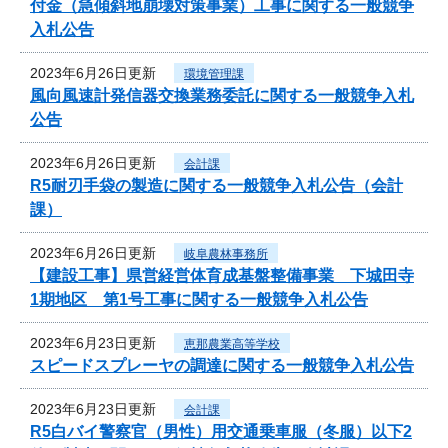
付金（急傾斜地崩壊対策事業）工事に関する一般競争
入札公告
2023年6月26日更新
環境管理課
風向風速計発信器交換業務委託に関する一般競争入札
公告
2023年6月26日更新
会計課
R5耐刃手袋の製造に関する一般競争入札公告（会計
課）
2023年6月26日更新
岐阜農林事務所
【建設工事】県営経営体育成基盤整備事業 下城田寺
1期地区 第1号工事に関する一般競争入札公告
2023年6月23日更新
恵那農業高等学校
スピードスプレーヤの調達に関する一般競争入札公告
2023年6月23日更新
会計課
R5白バイ警察官（男性）用交通乗車服（冬服）以下2