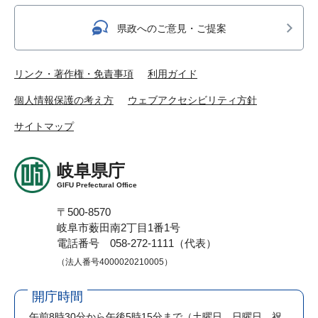
県政へのご意見・ご提案
リンク・著作権・免責事項
利用ガイド
個人情報保護の考え方
ウェブアクセシビリティ方針
サイトマップ
岐阜県庁
GIFU Prefectural Office
〒500-8570
岐阜市薮田南2丁目1番1号
電話番号 058-272-1111（代表）
（法人番号4000020210005）
開庁時間
午前8時30分から午後5時15分まで
（土曜日、日曜日、祝