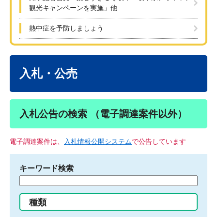
観光キャンペーンを実施」他
熱中症を予防しましょう
本
文
入札・公売
入札公告の検索 （電子調達案件以外）
電子調達案件は、
入札情報公開システム
で公告しています
キーワード検索
検
索
す
種類
る