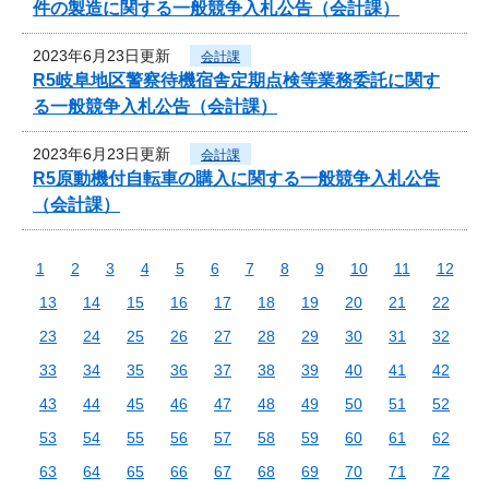
件の製造に関する一般競争入札公告（会計課）
2023年6月23日更新
会計課
R5岐阜地区警察待機宿舎定期点検等業務委託に関す
る一般競争入札公告（会計課）
2023年6月23日更新
会計課
R5原動機付自転車の購入に関する一般競争入札公告
（会計課）
1
2
3
4
5
6
7
8
9
10
11
12
13
14
15
16
17
18
19
20
21
22
23
24
25
26
27
28
29
30
31
32
33
34
35
36
37
38
39
40
41
42
43
44
45
46
47
48
49
50
51
52
53
54
55
56
57
58
59
60
61
62
63
64
65
66
67
68
69
70
71
72