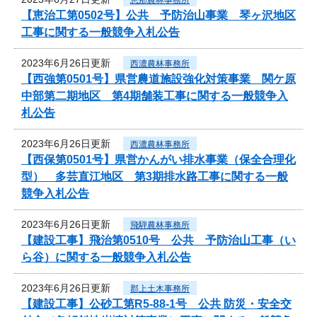
【恵治工第0502号】公共 予防治山事業 琴ヶ沢地区
工事に関する一般競争入札公告
2023年6月26日更新
西濃農林事務所
【西強第0501号】県営農道施設強化対策事業 関ケ原
中部第二期地区 第4期舗装工事に関する一般競争入
札公告
2023年6月26日更新
西濃農林事務所
【西保第0501号】県営かんがい排水事業（保全合理化
型） 多芸直江地区 第3期排水路工事に関する一般
競争入札公告
2023年6月26日更新
飛騨農林事務所
【建設工事】飛治第0510号 公共 予防治山工事（い
ら谷）に関する一般競争入札公告
2023年6月26日更新
郡上土木事務所
【建設工事】公砂工第R5-88-1号 公共 防災・安全交