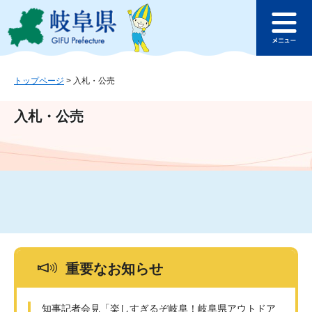
ペ
メ
このページの本文へ
ー
ニ
メ
ジ
ュ
ニ
の
ー
ュ
先
を
ー
頭
飛
トップページ
>
入札・公売
で
ば
す
し
入札・公売
。
て
本
文
へ
重要なお知らせ
知事記者会見「楽しすぎるぞ岐阜！岐阜県アウトドア