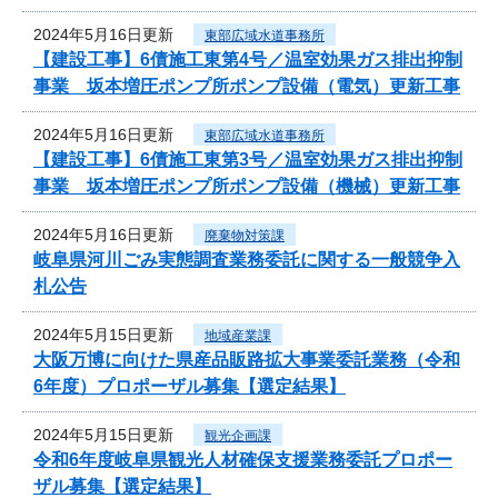
2024年5月16日更新
東部広域水道事務所
【建設工事】6債施工東第4号／温室効果ガス排出抑制
事業 坂本増圧ポンプ所ポンプ設備（電気）更新工事
2024年5月16日更新
東部広域水道事務所
【建設工事】6債施工東第3号／温室効果ガス排出抑制
事業 坂本増圧ポンプ所ポンプ設備（機械）更新工事
2024年5月16日更新
廃棄物対策課
岐阜県河川ごみ実態調査業務委託に関する一般競争入
札公告
2024年5月15日更新
地域産業課
大阪万博に向けた県産品販路拡大事業委託業務（令和
6年度）プロポーザル募集【選定結果】
2024年5月15日更新
観光企画課
令和6年度岐阜県観光人材確保支援業務委託プロポー
ザル募集【選定結果】