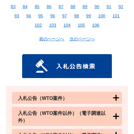
83
84
85
86
87
88
89
90
91
92
93
94
95
96
97
98
99
100
101
102
103
104
105
106
前のページへ
次のページへ
入札公告（WTO案件）
入札公告（WTO案件以外）（電子調達以
外）