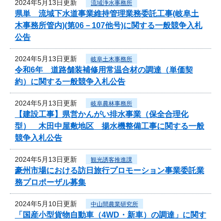
2024年5月13日更新
流域浄水事務所
県単 流域下水道事業維持管理業務委託工事(岐阜土
木事務所管内)(第06－107他号)に関する一般競争入札
公告
2024年5月13日更新
岐阜土木事務所
令和6年 道路舗装補修用常温合材の調達（単価契
約）に関する一般競争入札公告
2024年5月13日更新
岐阜農林事務所
【建設工事】県営かんがい排水事業（保全合理化
型） 木田中屋敷地区 揚水機整備工事に関する一般
競争入札公告
2024年5月13日更新
観光誘客推進課
豪州市場における訪日旅行プロモーション事業委託業
務プロポーザル募集
2024年5月10日更新
中山間農業研究所
「国産小型貨物自動車（4WD・新車）の調達」に関す