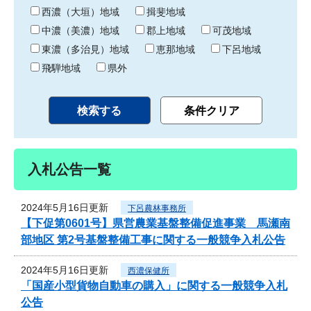
り
西濃（大垣）地域
揖斐地域
中濃（美濃）地域
郡上地域
可茂地域
東濃（多治見）地域
恵那地域
下呂地域
飛騨地域
県外
入札公告一覧
2024年5月16日更新
下呂農林事務所
【下促第0601号】県営農業基盤整備促進事業 馬瀬南
部地区 第2号基盤整備工事に関する一般競争入札公告
2024年5月16日更新
西濃保健所
「国産小型貨物自動車の購入」に関する一般競争入札
公告