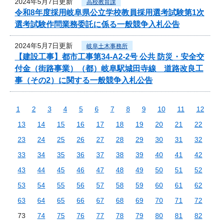
2024年5月7日更新
高校教育課
令和8年度採用岐阜県公立学校教員採用選考試験第1次
選考試験作問業務委託に係る一般競争入札公告
2024年5月7日更新
岐阜土木事務所
【建設工事】都市工事第34-A2-2号 公共 防災・安全交
付金（街路事業）（都）岐阜駅城田寺線 道路改良工
事（その2）に関する一般競争入札公告
1
2
3
4
5
6
7
8
9
10
11
12
13
14
15
16
17
18
19
20
21
22
23
24
25
26
27
28
29
30
31
32
33
34
35
36
37
38
39
40
41
42
43
44
45
46
47
48
49
50
51
52
53
54
55
56
57
58
59
60
61
62
63
64
65
66
67
68
69
70
71
72
73
74
75
76
77
78
79
80
81
82