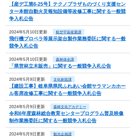
【産デ工第6-25号】テクノプラザものづくり支援セン
ター本館自動火災報知設備等改修工事に関する一般競
争入札公告
2024年5月10日更新
航空宇宙産業課
飛行機プロペラ等展示架台製作業務委託に関する一般
競争入札公告
2024年5月10日更新
森林保全課
「県営林立木販売」に関する一般競争入札公告
2024年5月9日更新
文化創造課
【建設工事】岐阜県県民ふれあい会館サラマンカホー
ル客席改修工事に関する一般競争入札公告
2024年5月9日更新
森林文化アカデミー
令和6年度森林総合教育センタープログラム普及映像
制作業務委託に関する一般競争入札公告
2024年5月9日更新
観光企画課