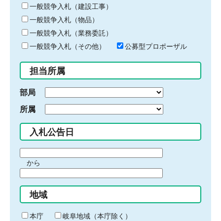
キ
一般競争入札（建設工事）
ー
一般競争入札（物品）
ワ
一般競争入札（業務委託）
ー
ド
一般競争入札（その他）
公募型プロポーザル
を
入
担当所属
力
部局
所属
入札公告日
期
から
間
期
の
間
始
地域
の
ま
終
り
わ
本庁
岐阜地域（本庁除く）