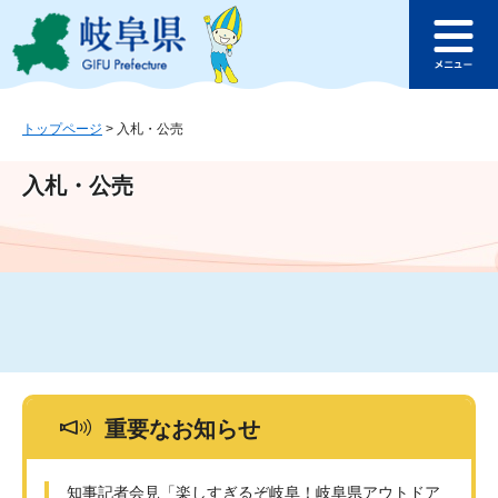
ペ
メ
このページの本文へ
ー
ニ
メ
ジ
ュ
ニ
の
ー
ュ
先
を
ー
頭
飛
トップページ
>
入札・公売
で
ば
す
し
入札・公売
。
て
本
文
へ
重要なお知らせ
知事記者会見「楽しすぎるぞ岐阜！岐阜県アウトドア