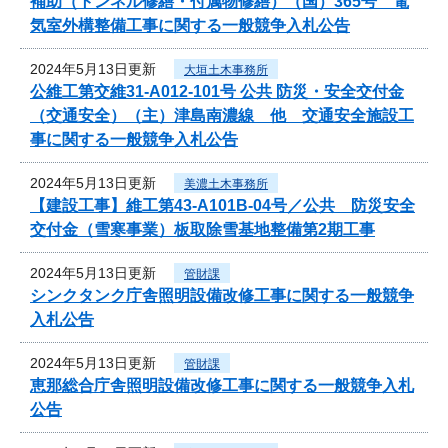
補助（トンネル修繕・付属物修繕）（国）365号 電
気室外構整備工事に関する一般競争入札公告
2024年5月13日更新
大垣土木事務所
公維工第交維31-A012-101号 公共 防災・安全交付金
（交通安全）（主）津島南濃線 他 交通安全施設工
事に関する一般競争入札公告
2024年5月13日更新
美濃土木事務所
【建設工事】維工第43-A101B-04号／公共 防災安全
交付金（雪寒事業）板取除雪基地整備第2期工事
2024年5月13日更新
管財課
シンクタンク庁舎照明設備改修工事に関する一般競争
入札公告
2024年5月13日更新
管財課
恵那総合庁舎照明設備改修工事に関する一般競争入札
公告