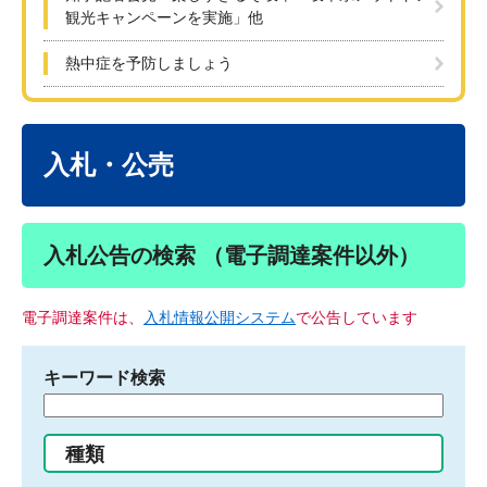
観光キャンペーンを実施」他
熱中症を予防しましょう
本
文
入札・公売
入札公告の検索 （電子調達案件以外）
電子調達案件は、
入札情報公開システム
で公告しています
キーワード検索
検
索
す
種類
る