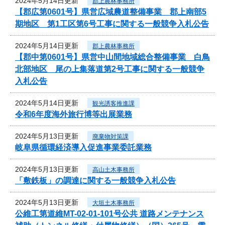
2024年5月14日更新
郡上農林事務所
【郡広第0601号】県営広域農道整備事業 郡上南部5
期地区 第1工区第6号工事に関する一般競争入札公告
2024年5月14日更新
郡上農林事務所
【郡中第0601号】県営中山間地域総合整備事業 白鳥
北部地区 尾の上集落道第2号工事に関する一般競争
入札公告
2024年5月14日更新
観光誘客推進課
令和6年度海外旅行博等出展業務
2024年5月13日更新
廃棄物対策課
岐阜県循環経済導入促進事業委託業務
2024年5月13日更新
高山土木事務所
「敷鉄板」の調達に関する一般競争入札公告
2024年5月13日更新
大垣土木事務所
公維工第道維MT-02-01-101号公共 道路メンテナンス