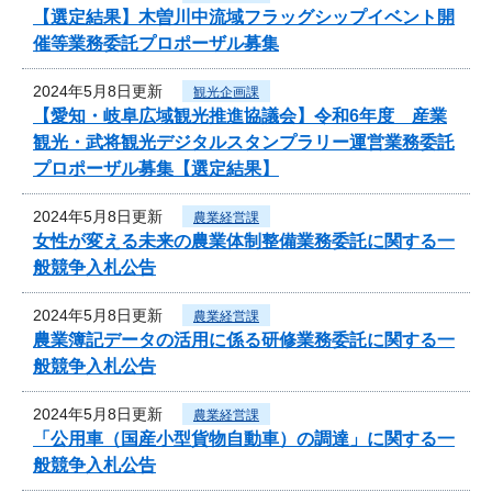
【選定結果】木曽川中流域フラッグシップイベント開
催等業務委託プロポーザル募集
2024年5月8日更新
観光企画課
【愛知・岐阜広域観光推進協議会】令和6年度 産業
観光・武将観光デジタルスタンプラリー運営業務委託
プロポーザル募集【選定結果】
2024年5月8日更新
農業経営課
女性が変える未来の農業体制整備業務委託に関する一
般競争入札公告
2024年5月8日更新
農業経営課
農業簿記データの活用に係る研修業務委託に関する一
般競争入札公告
2024年5月8日更新
農業経営課
「公用車（国産小型貨物自動車）の調達」に関する一
般競争入札公告