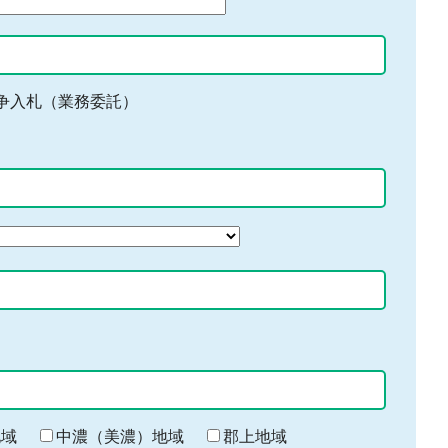
争入札（業務委託）
地域
中濃（美濃）地域
郡上地域