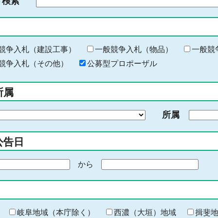
ド検索
検
索
す
る
キ
競争入札（建設工事）
一般競争入札（物品）
一般競
ー
競争入札（その他）
公募型プロポーザル
ワ
ー
所属
ド
を
所属
入
力
公告日
から
期
間
の
終
わ
岐阜地域（本庁除く）
西濃（大垣）地域
揖斐