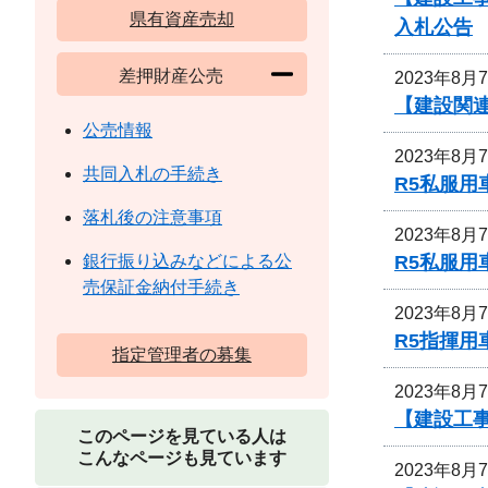
県有資産売却
入札公告
差押財産公売
2023年8月
【建設関連
公売情報
2023年8月
共同入札の手続き
R5私服用
落札後の注意事項
2023年8月
R5私服
銀行振り込みなどによる公
売保証金納付手続き
2023年8月
R5指揮
指定管理者の募集
2023年8月
【建設工
このページを見ている人は
こんなページも見ています
2023年8月