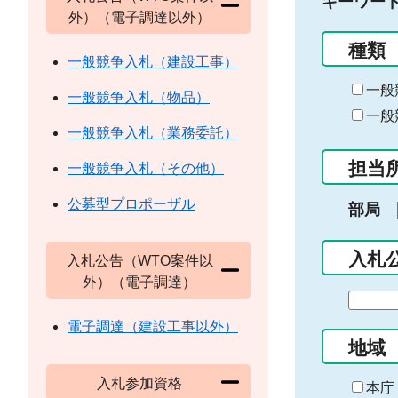
キーワー
外）（電子調達以外）
種類
一般競争入札（建設工事）
一般
一般競争入札（物品）
一般
一般競争入札（業務委託）
担当
一般競争入札（その他）
公募型プロポーザル
部局
入札
入札公告（WTO案件以
外）（電子調達）
期
間
電子調達（建設工事以外）
の
地域
始
入札参加資格
ま
本庁