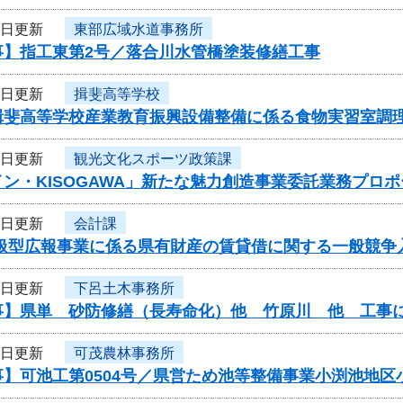
3日更新
東部広域水道事務所
事】指工東第2号／落合川水管橋塗装修繕工事
2日更新
揖斐高等学校
揖斐高等学校産業教育振興設備整備に係る食物実習室調
2日更新
観光文化スポーツ政策課
ン・KISOGAWA」新たな魅力創造事業委託業務プロ
2日更新
会計課
取扱型広報事業に係る県有財産の賃貸借に関する一般競争
1日更新
下呂土木事務所
事】県単 砂防修繕（長寿命化）他 竹原川 他 工事
1日更新
可茂農林事務所
事】可池工第0504号／県営ため池等整備事業小渕池地区