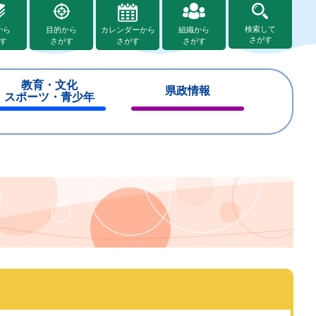
検索して
から
目的から
カレンダーから
組織から
さがす
す
さがす
さがす
さがす
教育・文化
県政情報
スポーツ・青少年
閉
閉
じ
じ
る
る