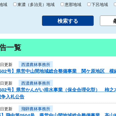
り
地域
東濃（多治見）地域
恵那地域
下呂地域
告一覧
7日更新
西濃農林事務所
0502号】県営中山間地域総合整備事業 関ケ原地区 
7日更新
西濃農林事務所
502号】県営かんがい排水事業（保全合理化型） 柿之
競争入札公告
7日更新
飛騨農林事務所
事】飛中第0504号 県営中山間地域総合整備事業 高