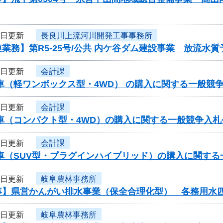
7日更新
長良川上流河川開発工事事務所
業務】第R5-25号/公共 内ケ谷ダム建設事業 放流
7日更新
会計課
車（軽ワンボックス型・4WD） の購入に関する一般競
7日更新
会計課
用車（コンパクト型・4WD）の購入に関する一般競争入
7日更新
会計課
用車（SUV型・プラグインハイブリッド）の購入に関す
7日更新
岐阜農林事務所
事】県営かんがい排水事業（保全合理化型） 各務用水
7日更新
岐阜農林事務所