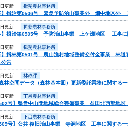
4日更新
揖斐農林事務所
事】揖治第0506号 緊急予防治山事業外 畑中地区外
4日更新
揖斐農林事務所
事】揖治第0505号 予防治山事業 上ケ瀬地区 工事
4日更新
揖斐農林事務所
】揖林第0501号 農山漁村地域整備交付金事業 林道
札公告
3日更新
林政課
度森林空間データ（森林基本図）更新委託業務に関する一
3日更新
下呂農林事務所
502号】県営中山間地域総合整備事業 益田北西部地区
3日更新
下呂農林事務所
505号】公共 復旧治山事業 寺洞地区 工事に関する