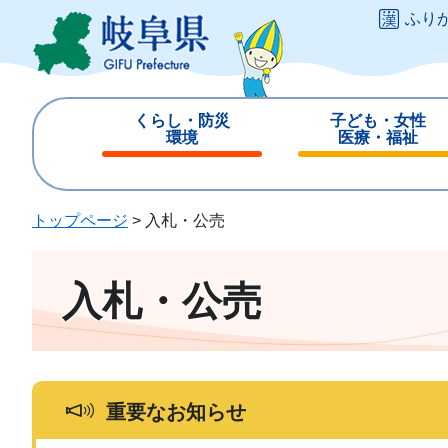
ペ
メ
ふり
ー
ニ
ジ
ュ
の
ー
先
を
くらし・防災
子ども・女性
頭
飛
環境
医療・福祉
で
ば
閉
閉
す
し
じ
じ
。
て
る
る
トップページ
>
入札・公売
本
文
へ
入札・公売
重要なお知らせ