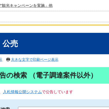
ア観光キャンペーンを実施」他
・公売
示
大きな文字で印刷ページ表示
告の検索 （電子調達案件以外）
、
入札情報公開システム
で公告しています