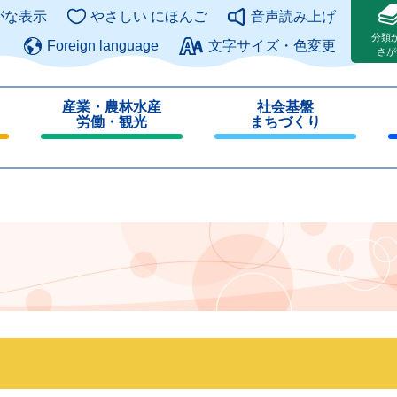
このページの本文へ
がな表示
やさしい にほんご
音声読み上げ
分類
Foreign language
文字サイズ・色変更
さが
産業・農林水産
社会基盤
労働・観光
まちづくり
閉
閉
じ
じ
る
る