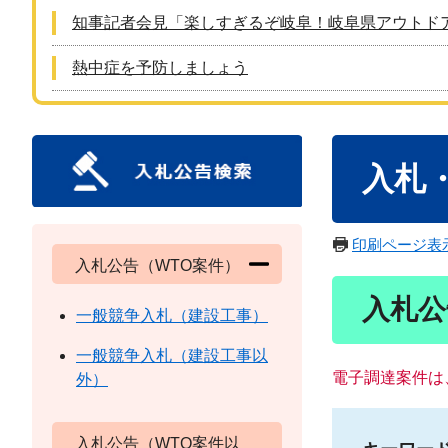
知事記者会見「楽しすぎるぞ岐阜！岐阜県アウトド
熱中症を予防しましょう
本
入札
文
印刷ページ表
入札公告（WTO案件）
入札公
一般競争入札（建設工事）
一般競争入札（建設工事以
電子調達案件は
外）
入札公告（WTO案件以