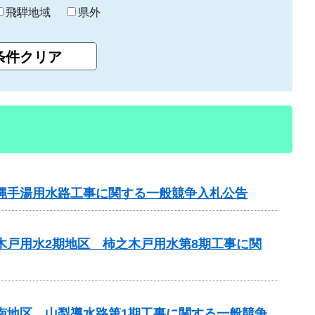
飛騨地域
県外
横縄手湯用水路工事に関する一般競争入札公告
木戸用水2期地区 柿之木戸用水第8期工事に関
山南地区 山梨導水路第1期工事に関する一般競争