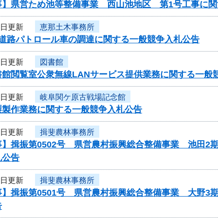
事】県営ため池等整備事業 西山池地区 第1号工事に関
4日更新
恵那土木事務所
度道路パトロール車の調達に関する一般競争入札公告
4日更新
図書館
書館閲覧室公衆無線LANサービス提供業務に関する一般
4日更新
岐阜関ケ原古戦場記念館
製製作業務に関する一般競争入札公告
4日更新
揖斐農林事務所
】揖振第0502号 県営農村振興総合整備事業 池田2
札公告
4日更新
揖斐農林事務所
】揖振第0501号 県営農村振興総合整備事業 大野3
告