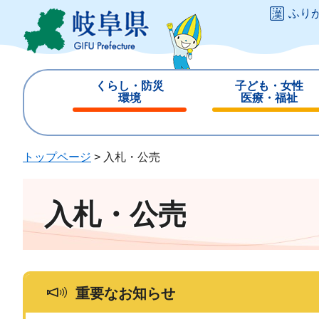
ペ
メ
ふり
ー
ニ
ジ
ュ
の
ー
先
を
くらし・防災
子ども・女性
頭
飛
環境
医療・福祉
で
ば
閉
閉
す
し
じ
じ
。
て
る
る
トップページ
>
入札・公売
本
文
へ
入札・公売
重要なお知らせ