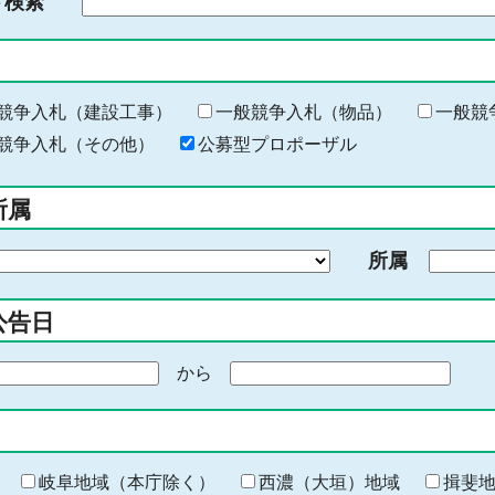
ド検索
検
索
す
る
キ
競争入札（建設工事）
一般競争入札（物品）
一般競
ー
競争入札（その他）
公募型プロポーザル
ワ
ー
所属
ド
を
所属
入
力
公告日
から
期
間
の
終
わ
岐阜地域（本庁除く）
西濃（大垣）地域
揖斐