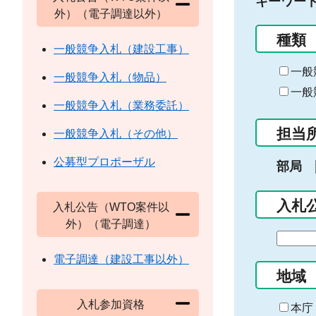
キーワー
外）（電子調達以外）
種類
一般競争入札（建設工事）
一般
一般競争入札（物品）
一般
一般競争入札（業務委託）
担当
一般競争入札（その他）
公募型プロポーザル
部局
入札
入札公告（WTO案件以
外）（電子調達）
期
間
電子調達（建設工事以外）
の
地域
始
入札参加資格
ま
本庁