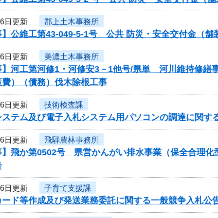
月6日更新
郡上土木事務所
】公維工第43-049-5-1号 公共 防災・安全交付金
月6日更新
美濃土木事務所
事】河工第河修1・河修安3－1他号/県単 河川維持修
策費）（債務）伐木除根工事
月6日更新
技術検査課
システム及び電子入札システム用パソコンの調達に関す
月6日更新
飛騨農林事務所
事】飛か第0502号 県営かんがい排水事業（保全合理
告
月6日更新
子育て支援課
カード等作成及び発送業務委託に関する一般競争入札公