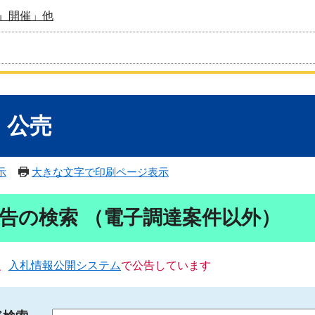
』開催」他
・公売
示
大きな文字で印刷ページ表示
告の検索 （電子調達案件以外）
、
入札情報公開システム
で公告しています