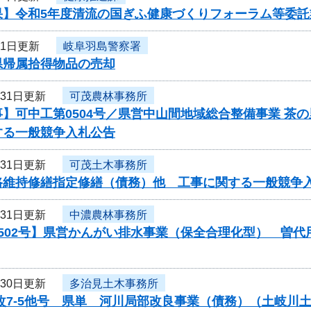
果】令和5年度清流の国ぎふ健康づくりフォーラム等委託
月1日更新
岐阜羽島警察署
県帰属拾得物品の売却
月31日更新
可茂農林事務所
】可中工第0504号／県営中山間地域総合整備事業 茶
する一般競争入札公告
月31日更新
可茂土木事務所
路維持修繕指定修繕（債務）他 工事に関する一般競争
月31日更新
中濃農林事務所
0502号】県営かんがい排水事業（保全合理化型） 曽
月30日更新
多治見土木事務所
局改7-5他号 県単 河川局部改良事業（債務）（土岐