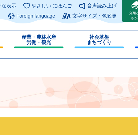
このページの本文へ
がな表示
やさしい にほんご
音声読み上げ
分類
Foreign language
文字サイズ・色変更
さが
産業・農林水産
社会基盤
労働・観光
まちづくり
閉
閉
じ
じ
る
る