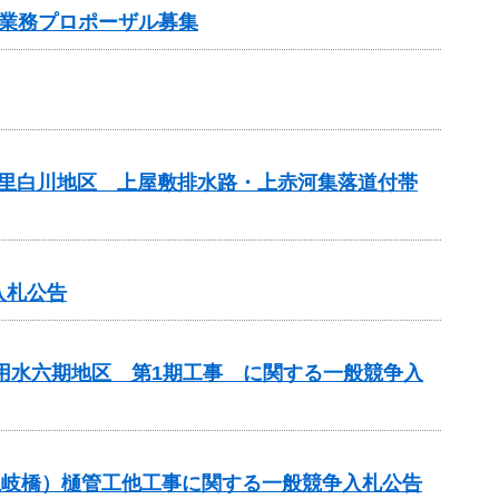
業務プロポーザル募集
の里白川地区 上屋敷排水路・上赤河集落道付帯
入札公告
代用水六期地区 第1期工事 に関する一般競争入
川土岐橋）樋管工他工事に関する一般競争入札公告