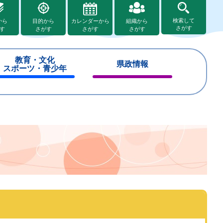
検索して
から
目的から
カレンダーから
組織から
さがす
す
さがす
さがす
さがす
教育・文化
県政情報
スポーツ・青少年
閉
閉
じ
じ
る
る