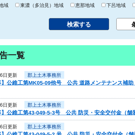
り
地域
東濃（多治見）地域
恵那地域
下呂地域
告一覧
月6日更新
郡上土木事務所
】公維工第MK05-09他号 公共 道路メンテナンス
月6日更新
郡上土木事務所
】公維工第43-049-5-3号 公共 防災・安全交付金
月6日更新
郡上土木事務所
】公維工第43-049-5-2 号 公共 防災・安全交付