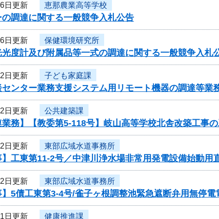
月6日更新
恵那農業高等学校
ーの調達に関する一般競争入札公告
月6日更新
保健環境研究所
光光度計及び附属品等一式の調達に関する一般競争入札
月2日更新
子ども家庭課
談センター業務支援システム用リモート機器の調達等業
月2日更新
公共建築課
業務】【教委第5-118号】岐山高等学校北舎改築工事
月2日更新
東部広域水道事務所
】工東第11-2号／中津川浄水場非常用発電設備始動用
月2日更新
東部広域水道事務所
】5債工東第3-4号/雀子ヶ根調整池緊急遮断弁用無停
月1日更新
健康推進課