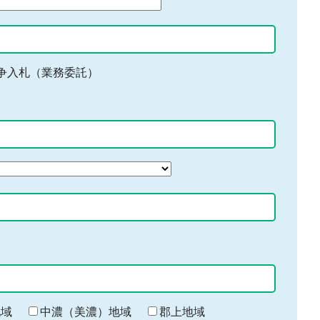
争入札（業務委託）
地域
中濃（美濃）地域
郡上地域