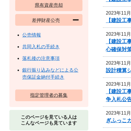
県有資産売却
2023年11
【建設工事
差押財産公売
2023年11
公売情報
【建設工
共同入札の手続き
心確保対
落札後の注意事項
2023年11
設計積算
銀行振り込みなどによる公
売保証金納付手続き
2023年11
【建設工
指定管理者の募集
争入札公
2023年11
このページを見ている人は
ぎふっこ
こんなページも見ています