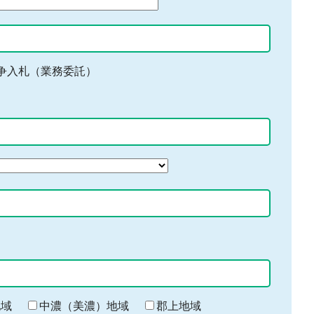
争入札（業務委託）
地域
中濃（美濃）地域
郡上地域