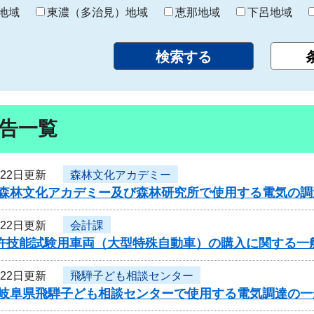
り
地域
東濃（多治見）地域
恵那地域
下呂地域
告一覧
月22日更新
森林文化アカデミー
度森林文化アカデミー及び森林研究所で使用する電気の
月22日更新
会計課
免許技能試験用車両（大型特殊自動車）の購入に関する一
月22日更新
飛騨子ども相談センター
度岐阜県飛騨子ども相談センターで使用する電気調達の