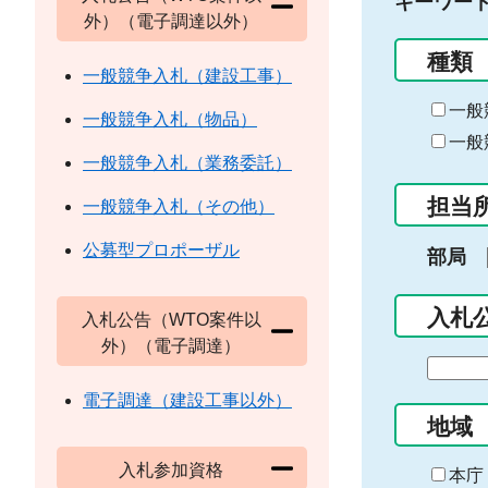
キーワー
外）（電子調達以外）
種類
一般競争入札（建設工事）
一般
一般競争入札（物品）
一般
一般競争入札（業務委託）
担当
一般競争入札（その他）
公募型プロポーザル
部局
入札
入札公告（WTO案件以
外）（電子調達）
期
間
電子調達（建設工事以外）
の
地域
始
入札参加資格
ま
本庁