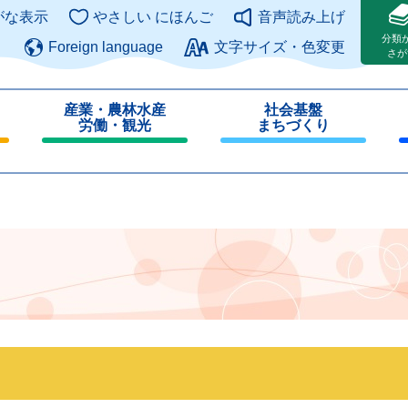
このページの本文へ
がな表示
やさしい にほんご
音声読み上げ
分類
Foreign language
文字サイズ・色変更
さが
産業・農林水産
社会基盤
労働・観光
まちづくり
閉
閉
じ
じ
る
る