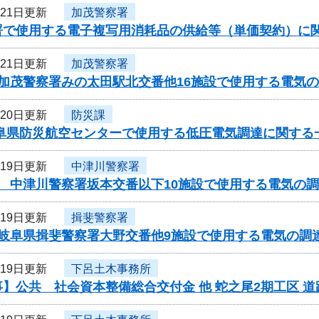
月21日更新
加茂警察署
署で使用する電子複写用消耗品の供給等（単価契約）に
月21日更新
加茂警察署
度加茂警察署みの太田駅北交番他16施設で使用する電気
月20日更新
防災課
岐阜県防災航空センターで使用する低圧電気調達に関する
月19日更新
中津川警察署
 中津川警察署坂本交番以下10施設で使用する電気の調
月19日更新
揖斐警察署
度岐阜県揖斐警察署大野交番他9施設で使用する電気の調
月19日更新
下呂土木事務所
】公共 社会資本整備総合交付金 他 蛇之尾2期工区 