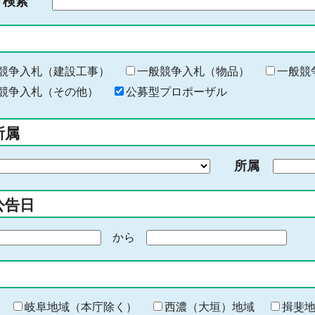
ド検索
検
索
す
る
キ
競争入札（建設工事）
一般競争入札（物品）
一般競
ー
競争入札（その他）
公募型プロポーザル
ワ
ー
所属
ド
を
所属
入
力
公告日
から
期
間
の
終
わ
岐阜地域（本庁除く）
西濃（大垣）地域
揖斐