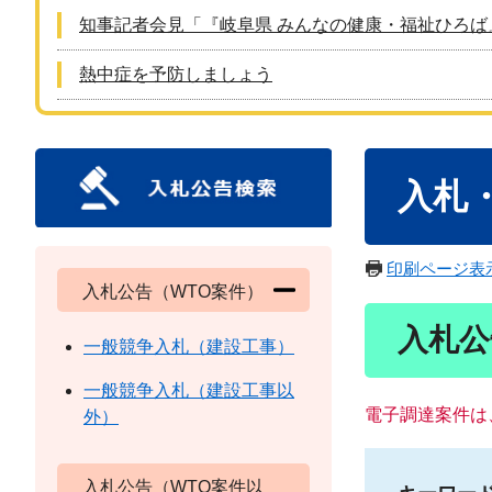
知事記者会見「『岐阜県 みんなの健康・福祉ひろば
熱中症を予防しましょう
本
入札
文
印刷ページ表
入札公告（WTO案件）
入札公
一般競争入札（建設工事）
一般競争入札（建設工事以
電子調達案件は
外）
入札公告（WTO案件以