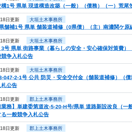
交構1号 県単 現道構造改築（一般）（債務）（一）荒
月18日更新
大垣土木事務所
県舗補1号 県単 舗装道補修（0県債）（主）南濃関ケ
月18日更新
大垣土木事務所
く3号 県単 街路事業（暮らしの安全・安心確保対策費
般競争入札公告
月18日更新
大垣土木事務所
3-047-2-1号 公共 防災・安全交付金（舗装道補修
入札公告
月18日更新
郡上土木事務所
業務】単建委第道改-5-20-H号/県単 道路新設改良（
する一般競争入札公告
月18日更新
郡上土木事務所