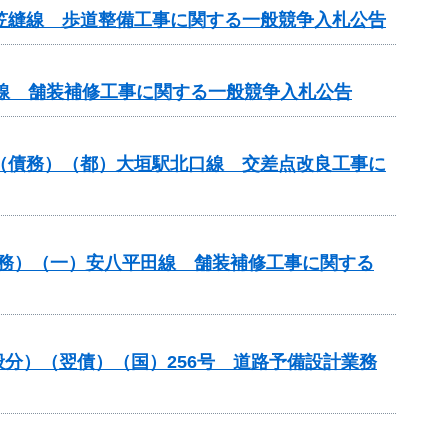
尾笠縫線 歩道整備工事に関する一般競争入札公告
原線 舗装補修工事に関する一般競争入札公告
）（債務）（都）大垣駅北口線 交差点改良工事に
）（債務）（一）安八平田線 舗装補修工事に関する
一般分）（翌債）（国）256号 道路予備設計業務