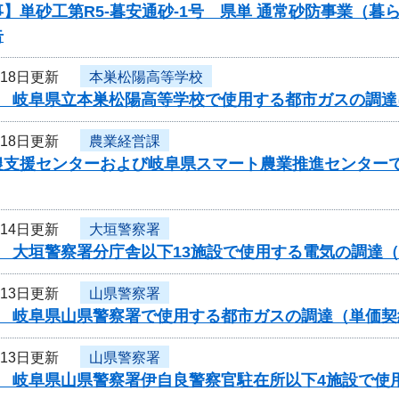
】単砂工第R5-暮安通砂-1号 県単 通常砂防事業（
告
月18日更新
本巣松陽高等学校
度 岐阜県立本巣松陽高等学校で使用する都市ガスの調
月18日更新
農業経営課
農支援センターおよび岐阜県スマート農業推進センター
月14日更新
大垣警察署
度 大垣警察署分庁舎以下13施設で使用する電気の調達
月13日更新
山県警察署
度 岐阜県山県警察署で使用する都市ガスの調達（単価
月13日更新
山県警察署
度 岐阜県山県警察署伊自良警察官駐在所以下4施設で使