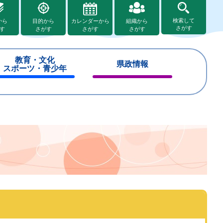
検索して
から
目的から
カレンダーから
組織から
さがす
す
さがす
さがす
さがす
教育・文化
県政情報
スポーツ・青少年
閉
閉
じ
じ
る
る