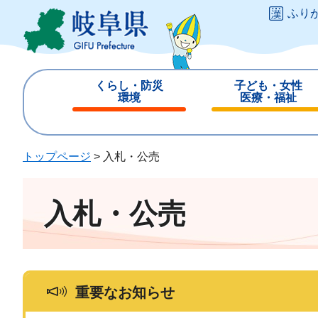
ペ
メ
ふり
ー
ニ
ジ
ュ
の
ー
先
を
くらし・防災
子ども・女性
頭
飛
環境
医療・福祉
で
ば
閉
閉
す
し
じ
じ
。
て
る
る
トップページ
>
入札・公売
本
文
へ
入札・公売
重要なお知らせ