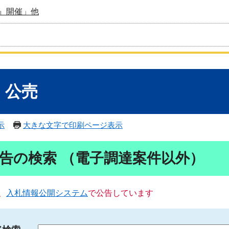
』開催」他
・公売
示
大きな文字で印刷ページ表示
告の検索 （電子調達案件以外）
、
入札情報公開システム
で公告しています