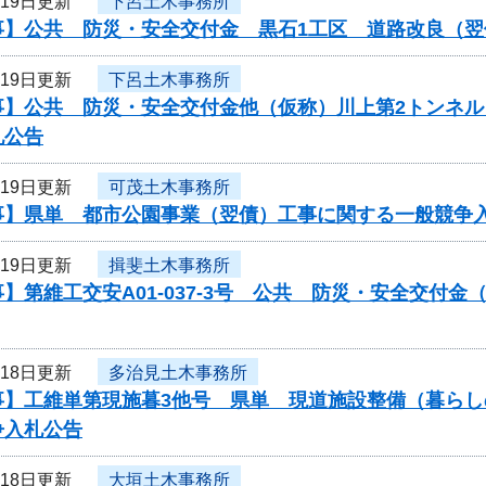
月19日更新
下呂土木事務所
事】公共 防災・安全交付金 黒石1工区 道路改良（
月19日更新
下呂土木事務所
事】公共 防災・安全交付金他（仮称）川上第2トンネ
札公告
月19日更新
可茂土木事務所
事】県単 都市公園事業（翌債）工事に関する一般競争
月19日更新
揖斐土木事務所
】第維工交安A01-037-3号 公共 防災・安全交付
月18日更新
多治見土木事務所
事】工維単第現施暮3他号 県単 現道施設整備（暮ら
争入札公告
月18日更新
大垣土木事務所