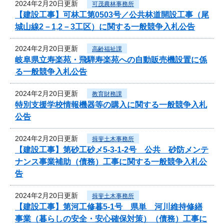
2024年2月20日更新
可茂農林事務所
【建設工事】可林工第0503号／公共林道開設工事（尾
城山線2－1,2－3工区）に関する一般競争入札公告
2024年2月20日更新
高齢福祉課
岐阜県立寿楽苑・飛騨寿楽苑への自動販売機設置に係
る一般競争入札公告
2024年2月20日更新
教育財務課
特別支援学校情報機器等の購入に関する一般競争入札
公告
2024年2月20日更新
揖斐土木事務所
【建設工事】第砂工砂メ5-3-1-2号 公共 砂防メンテ
ナンス事業補助（債務）工事に関する一般競争入札公
告
2024年2月20日更新
揖斐土木事務所
【建設工事】第河工修暮5-1号 県単 河川維持修繕
事業（暮らしの安全・安心確保対策）（債務）工事に