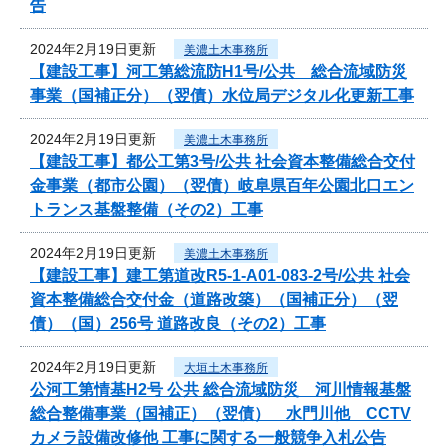
告
2024年2月19日更新
美濃土木事務所
【建設工事】河工第総流防H1号/公共 総合流域防災
事業（国補正分）（翌債）水位局デジタル化更新工事
2024年2月19日更新
美濃土木事務所
【建設工事】都公工第3号/公共 社会資本整備総合交付
金事業（都市公園）（翌債）岐阜県百年公園北口エン
トランス基盤整備（その2）工事
2024年2月19日更新
美濃土木事務所
【建設工事】建工第道改R5-1-A01-083-2号/公共 社会
資本整備総合交付金（道路改築）（国補正分）（翌
債）（国）256号 道路改良（その2）工事
2024年2月19日更新
大垣土木事務所
公河工第情基H2号 公共 総合流域防災 河川情報基盤
総合整備事業（国補正）（翌債） 水門川他 CCTV
カメラ設備改修他 工事に関する一般競争入札公告