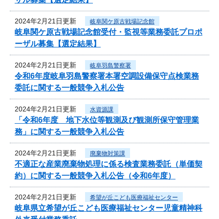
2024年2月21日更新
岐阜関ケ原古戦場記念館
岐阜関ケ原古戦場記念館受付・監視等業務委託プロポ
ーザル募集【選定結果】
2024年2月21日更新
岐阜羽島警察署
令和6年度岐阜羽島警察署本署空調設備保守点検業務
委託に関する一般競争入札公告
2024年2月21日更新
水資源課
「令和6年度 地下水位等観測及び観測所保守管理業
務」に関する一般競争入札公告
2024年2月21日更新
廃棄物対策課
不適正な産業廃棄物処理に係る検査業務委託（単価契
約）に関する一般競争入札公告（令和6年度）
2024年2月21日更新
希望が丘こども医療福祉センター
岐阜県立希望が丘こども医療福祉センター児童精神科