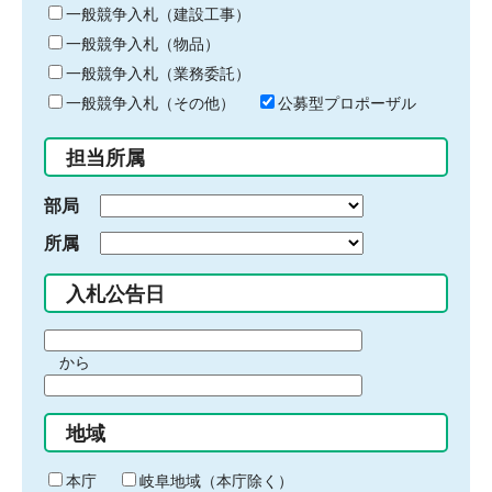
キ
一般競争入札（建設工事）
ー
一般競争入札（物品）
ワ
一般競争入札（業務委託）
ー
ド
一般競争入札（その他）
公募型プロポーザル
を
入
担当所属
力
部局
所属
入札公告日
期
から
間
期
の
間
始
地域
の
ま
終
り
わ
本庁
岐阜地域（本庁除く）