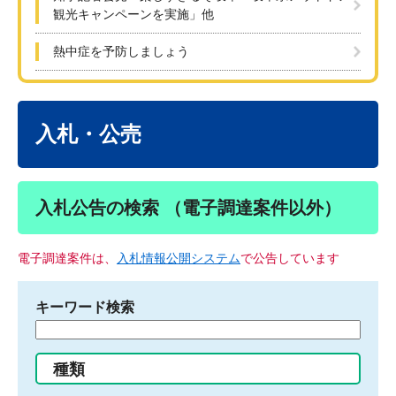
観光キャンペーンを実施」他
熱中症を予防しましょう
本
文
入札・公売
入札公告の検索 （電子調達案件以外）
電子調達案件は、
入札情報公開システム
で公告しています
キーワード検索
検
索
す
種類
る