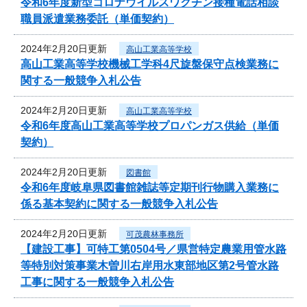
令和6年度新型コロナウイルスワクチン接種電話相談
職員派遣業務委託（単価契約）
2024年2月20日更新
高山工業高等学校
高山工業高等学校機械工学科4尺旋盤保守点検業務に
関する一般競争入札公告
2024年2月20日更新
高山工業高等学校
令和6年度高山工業高等学校プロパンガス供給（単価
契約）
2024年2月20日更新
図書館
令和6年度岐阜県図書館雑誌等定期刊行物購入業務に
係る基本契約に関する一般競争入札公告
2024年2月20日更新
可茂農林事務所
【建設工事】可特工第0504号／県営特定農業用管水路
等特別対策事業木曽川右岸用水東部地区第2号管水路
工事に関する一般競争入札公告