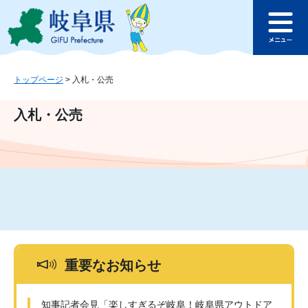
ペ
メ
このページの本文へ
ー
ニ
メ
ジ
ュ
ニ
の
ー
ュ
先
を
ー
頭
飛
トップページ
>
入札・公売
で
ば
す
し
入札・公売
。
て
本
文
へ
重要なお知らせ
知事記者会見「楽しすぎるぞ岐阜！岐阜県アウトドア