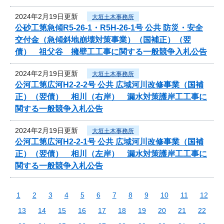
2024年2月19日更新
大垣土木事務所
公砂工第急傾R5-26-1・R5H-26-1号 公共 防災・安全
交付金（急傾斜地崩壊対策事業）（国補正）（翌
債） 祖父谷 擁壁工工事に関する一般競争入札公告
2024年2月19日更新
大垣土木事務所
公河工第広河H2-2-2号 公共 広域河川改修事業（国補
正）（翌債） 相川（右岸） 漏水対策護岸工工事に
関する一般競争入札公告
2024年2月19日更新
大垣土木事務所
公河工第広河H2-2-1号 公共 広域河川改修事業（国補
正）（翌債） 相川（左岸） 漏水対策護岸工工事に
関する一般競争入札公告
1
2
3
4
5
6
7
8
9
10
11
12
13
14
15
16
17
18
19
20
21
22