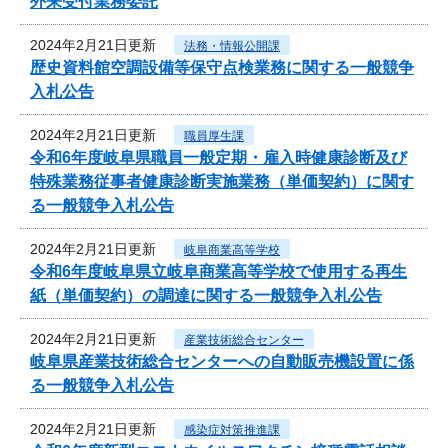
外来受付業務委託
2024年2月21日更新
法務・情報公開課
歴史資料館空調設備等保守点検業務に関する一般競争
入札公告
2024年2月21日更新
職員厚生課
令和6年度岐阜県職員一般定期・雇入時健康診断及び
特殊業務従事者健康診断実施業務（単価契約）に関す
る一般競争入札公告
2024年2月21日更新
岐阜商業高等学校
令和6年度岐阜県立岐阜商業高等学校で使用する再生
紙（単価契約）の調達に関する一般競争入札公告
2024年2月21日更新
産業技術総合センター
岐阜県産業技術総合センターへの自動販売機設置に係
る一般競争入札公告
2024年2月21日更新
感染症対策推進課