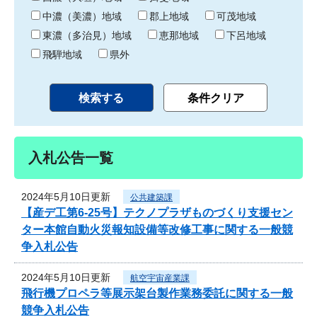
中濃（美濃）地域
郡上地域
可茂地域
東濃（多治見）地域
恵那地域
下呂地域
飛騨地域
県外
入札公告一覧
2024年5月10日更新
公共建築課
【産デ工第6-25号】テクノプラザものづくり支援セン
ター本館自動火災報知設備等改修工事に関する一般競
争入札公告
2024年5月10日更新
航空宇宙産業課
飛行機プロペラ等展示架台製作業務委託に関する一般
競争入札公告