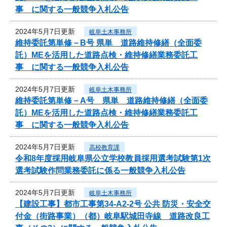
事 に関する一般競争入札公告
2024年5月7日更新
岐阜土木事務所
維持委託第単修－B号 県単 道路維持修繕（全面委
託）MEを活用した道路点検・維持修繕業務委託工
事 に関する一般競争入札公告
2024年5月7日更新
岐阜土木事務所
維持委託第単修－A号 県単 道路維持修繕（全面委
託）MEを活用した道路点検・維持修繕業務委託工
事 に関する一般競争入札公告
2024年5月7日更新
高校教育課
令和8年度採用岐阜県公立学校教員採用選考試験第1次
選考試験作問業務委託に係る一般競争入札公告
2024年5月7日更新
岐阜土木事務所
【建設工事】都市工事第34-A2-2号 公共 防災・安全交
付金（街路事業）（都）岐阜駅城田寺線 道路改良工