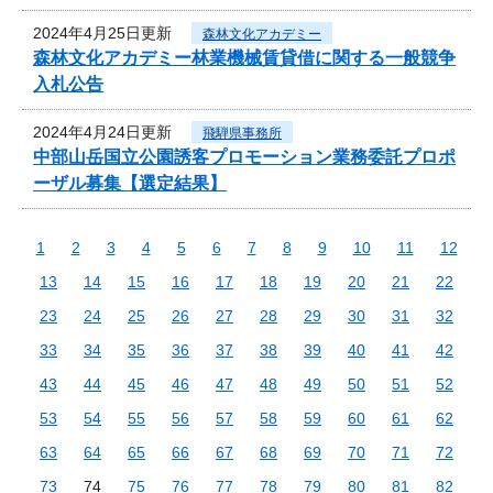
2024年4月25日更新
森林文化アカデミー
森林文化アカデミー林業機械賃貸借に関する一般競争
入札公告
2024年4月24日更新
飛騨県事務所
中部山岳国立公園誘客プロモーション業務委託プロポ
ーザル募集【選定結果】
1
2
3
4
5
6
7
8
9
10
11
12
13
14
15
16
17
18
19
20
21
22
23
24
25
26
27
28
29
30
31
32
33
34
35
36
37
38
39
40
41
42
43
44
45
46
47
48
49
50
51
52
53
54
55
56
57
58
59
60
61
62
63
64
65
66
67
68
69
70
71
72
73
74
75
76
77
78
79
80
81
82