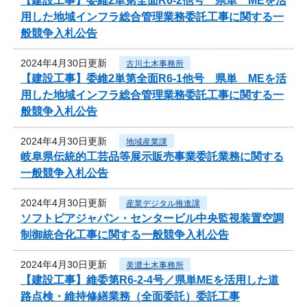
【建設工事】委維2単第全面R6-2他号 県単 MEを活
用した地域インフラ総合管理業務委託工事に関する一
般競争入札公告
2024年4月30日更新
古川土木事務所
【建設工事】委維2単第全面R6-1他号 県単 MEを活
用した地域インフラ総合管理業務委託工事に関する一
般競争入札公告
2024年4月30日更新
地域産業課
岐阜県伝統的工芸品等展示販売事業委託業務に関する
一般競争入札公告
2024年4月30日更新
産業デジタル推進課
ソフトピアジャパン・センタービル中央監視装置空調
制御統合化工事に関する一般競争入札公告
2024年4月30日更新
美濃土木事務所
【建設工事】維委第R6-2-4号／県単MEを活用した道
路点検・維持修繕業務（全面委託）委託工事