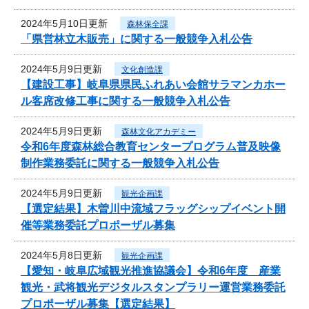
2024年5月10日更新
森林保全課
「県営林立木販売」に関する一般競争入札公告
2024年5月9日更新
文化創造課
【建設工事】岐阜県県民ふれあい会館サラマンカホー
ル客席改修工事に関する一般競争入札公告
2024年5月9日更新
森林文化アカデミー
令和6年度森林総合教育センタープログラム普及映像
制作業務委託に関する一般競争入札公告
2024年5月9日更新
観光企画課
【選定結果】木曽川中流域フラッグシップイベント開
催等業務委託プロポーザル募集
2024年5月8日更新
観光企画課
【愛知・岐阜広域観光推進協議会】令和6年度 産業
観光・武将観光デジタルスタンプラリー運営業務委託
プロポーザル募集【選定結果】