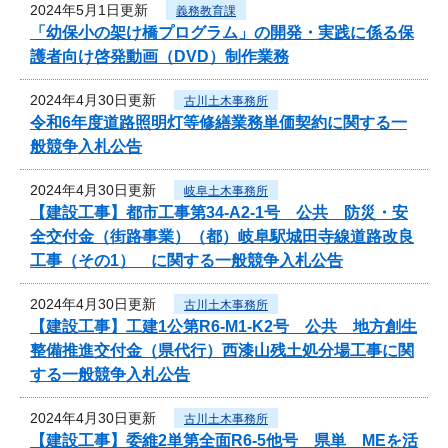
2024年5月1日更新
義務教育課
「幼保小の架け橋プログラム」の開発・実践に係る保
護者向け啓発動画（DVD）制作業務
2024年4月30日更新
古川土木事務所
令和6年度道路照明灯等修繕業務単価契約に関する一
般競争入札公告
2024年4月30日更新
岐阜土木事務所
【建設工事】都市工事第34-A2-1号 公共 防災・安
全交付金（街路事業）（都）岐阜駅城田寺線道路改良
工事（その1） に関する一般競争入札公告
2024年4月30日更新
古川土木事務所
【建設工事】工建1公第R6-M1-K2号 公共 地方創生
整備推進交付金（県代行）西漆山残土処分場工事に関
する一般競争入札公告
2024年4月30日更新
古川土木事務所
【建設工事】委維2単第全面R6-5他号 県単 MEを活