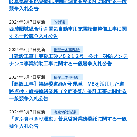
岐阜県産業廃棄物処理動向調査業務委託に関する一般
競争入札公告
2024年5月7日更新
管財課
西濃圏域総合庁舎電気自動車用充電設備整備工事に関
する一般競争入札公告
2024年5月7日更新
揖斐土木事務所
【建設工事】第砂工砂メ5-3-1-2号 公共 砂防メンテ
ナンス事業補助工事に関する一般競争入札公告
2024年5月7日更新
揖斐土木事務所
【建設工事】第維委道維A号 県単 MEを活用した道
路点検・維持修繕業務（全面委託）委託工事に関する
一般競争入札公告
2024年5月7日更新
廃棄物対策課
「ぎふ食べきり運動」普及啓発業務委託に関する一般
競争入札公告