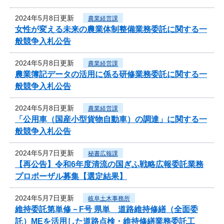
2024年5月8日更新
農業経営課
女性が変える未来の農業体制整備業務委託に関する一
般競争入札公告
2024年5月8日更新
農業経営課
農業簿記データの活用に係る研修業務委託に関する一
般競争入札公告
2024年5月8日更新
農業経営課
「公用車（国産小型貨物自動車）の調達」に関する一
般競争入札公告
2024年5月7日更新
秘書広報課
【再公告】令和6年度清流の国ぎふ戦略広報委託業務
プロポーザル募集【選定結果】
2024年5月7日更新
岐阜土木事務所
維持委託第単修－F号 県単 道路維持修繕（全面委
託）MEを活用した道路点検・維持修繕業務委託工