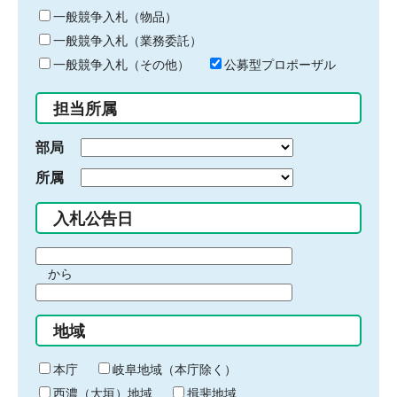
ー
一般競争入札（物品）
ワ
一般競争入札（業務委託）
ー
ド
一般競争入札（その他）
公募型プロポーザル
を
入
担当所属
力
部局
所属
入札公告日
期
から
間
期
の
間
始
地域
の
ま
終
り
わ
本庁
岐阜地域（本庁除く）
り
西濃（大垣）地域
揖斐地域