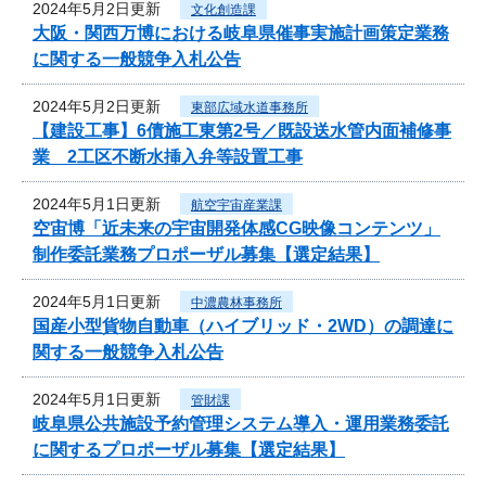
2024年5月2日更新
文化創造課
大阪・関西万博における岐阜県催事実施計画策定業務
に関する一般競争入札公告
2024年5月2日更新
東部広域水道事務所
【建設工事】6債施工東第2号／既設送水管内面補修事
業 2工区不断水挿入弁等設置工事
2024年5月1日更新
航空宇宙産業課
空宙博「近未来の宇宙開発体感CG映像コンテンツ」
制作委託業務プロポーザル募集【選定結果】
2024年5月1日更新
中濃農林事務所
国産小型貨物自動車（ハイブリッド・2WD）の調達に
関する一般競争入札公告
2024年5月1日更新
管財課
岐阜県公共施設予約管理システム導入・運用業務委託
に関するプロポーザル募集【選定結果】