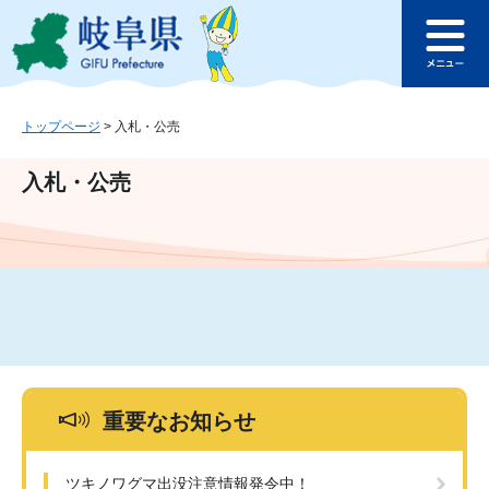
ペ
メ
このページの本文へ
ー
ニ
メ
ジ
ュ
ニ
の
ー
ュ
先
を
ー
頭
飛
トップページ
>
入札・公売
で
ば
す
し
入札・公売
。
て
本
文
へ
重要なお知らせ
ツキノワグマ出没注意情報発令中！