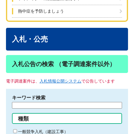
熱中症を予防しましょう
本
文
入札・公売
入札公告の検索 （電子調達案件以外）
電子調達案件は、
入札情報公開システム
で公告しています
キーワード検索
検
索
す
種類
る
キ
一般競争入札（建設工事）