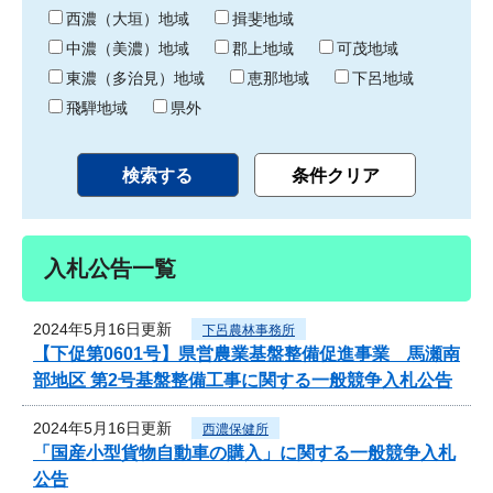
り
西濃（大垣）地域
揖斐地域
中濃（美濃）地域
郡上地域
可茂地域
東濃（多治見）地域
恵那地域
下呂地域
飛騨地域
県外
入札公告一覧
2024年5月16日更新
下呂農林事務所
【下促第0601号】県営農業基盤整備促進事業 馬瀬南
部地区 第2号基盤整備工事に関する一般競争入札公告
2024年5月16日更新
西濃保健所
「国産小型貨物自動車の購入」に関する一般競争入札
公告