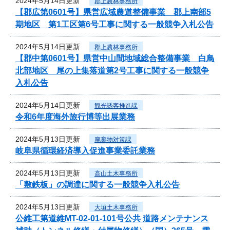
2024年5月14日更新
郡上農林事務所
【郡広第0601号】県営広域農道整備事業 郡上南部5
期地区 第1工区第6号工事に関する一般競争入札公告
2024年5月14日更新
郡上農林事務所
【郡中第0601号】県営中山間地域総合整備事業 白鳥
北部地区 尾の上集落道第2号工事に関する一般競争
入札公告
2024年5月14日更新
観光誘客推進課
令和6年度海外旅行博等出展業務
2024年5月13日更新
廃棄物対策課
岐阜県循環経済導入促進事業委託業務
2024年5月13日更新
高山土木事務所
「敷鉄板」の調達に関する一般競争入札公告
2024年5月13日更新
大垣土木事務所
公維工第道維MT-02-01-101号公共 道路メンテナンス