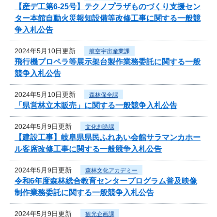
【産デ工第6-25号】テクノプラザものづくり支援セン
ター本館自動火災報知設備等改修工事に関する一般競
争入札公告
2024年5月10日更新
航空宇宙産業課
飛行機プロペラ等展示架台製作業務委託に関する一般
競争入札公告
2024年5月10日更新
森林保全課
「県営林立木販売」に関する一般競争入札公告
2024年5月9日更新
文化創造課
【建設工事】岐阜県県民ふれあい会館サラマンカホー
ル客席改修工事に関する一般競争入札公告
2024年5月9日更新
森林文化アカデミー
令和6年度森林総合教育センタープログラム普及映像
制作業務委託に関する一般競争入札公告
2024年5月9日更新
観光企画課