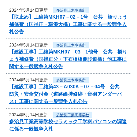
2024年5月14日更新
多治見土木事務所
【取止め】工維第MKH07－02－1号 公共 橋りょう
補修費（国補正・瑞浪大橋）工事に関する一般競争入
札公告
2024年5月14日更新
多治見土木事務所
【建設工事】工維第MKH07－03－1他号 公共 橋り
ょう補修費（国補正分・下石橋橋側歩道橋）他工事に
関する一般競争入札公告
2024年5月14日更新
多治見土木事務所
【建設工事】工維第43－A030K－07－04号 公共
防災・安全交付金（道路維持修繕・音羽アンダーパ
ス）工事に関する一般競争入札公告
2024年5月14日更新
多治見工業高等学校
多治見工業高等学校セラミック工学科パソコンの調達
に係る一般競争入札