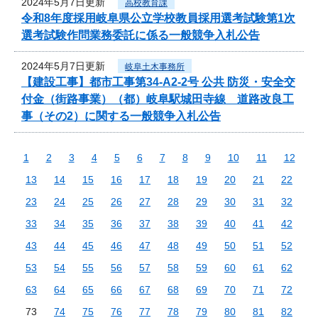
2024年5月7日更新
高校教育課
令和8年度採用岐阜県公立学校教員採用選考試験第1次
選考試験作問業務委託に係る一般競争入札公告
2024年5月7日更新
岐阜土木事務所
【建設工事】都市工事第34-A2-2号 公共 防災・安全交
付金（街路事業）（都）岐阜駅城田寺線 道路改良工
事（その2）に関する一般競争入札公告
1
2
3
4
5
6
7
8
9
10
11
12
13
14
15
16
17
18
19
20
21
22
23
24
25
26
27
28
29
30
31
32
33
34
35
36
37
38
39
40
41
42
43
44
45
46
47
48
49
50
51
52
53
54
55
56
57
58
59
60
61
62
63
64
65
66
67
68
69
70
71
72
73
74
75
76
77
78
79
80
81
82