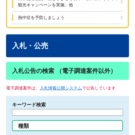
観光キャンペーンを実施」他
熱中症を予防しましょう
本
文
入札・公売
入札公告の検索 （電子調達案件以外）
電子調達案件は、
入札情報公開システム
で公告しています
キーワード検索
検
索
す
種類
る