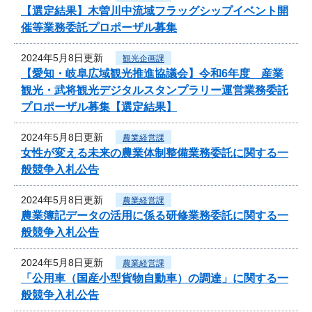
【選定結果】木曽川中流域フラッグシップイベント開
催等業務委託プロポーザル募集
2024年5月8日更新
観光企画課
【愛知・岐阜広域観光推進協議会】令和6年度 産業
観光・武将観光デジタルスタンプラリー運営業務委託
プロポーザル募集【選定結果】
2024年5月8日更新
農業経営課
女性が変える未来の農業体制整備業務委託に関する一
般競争入札公告
2024年5月8日更新
農業経営課
農業簿記データの活用に係る研修業務委託に関する一
般競争入札公告
2024年5月8日更新
農業経営課
「公用車（国産小型貨物自動車）の調達」に関する一
般競争入札公告