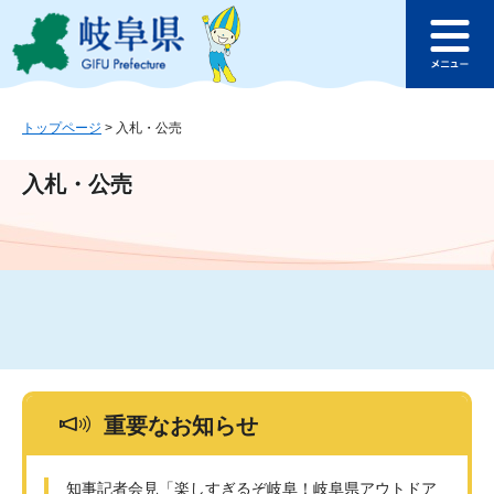
ペ
メ
このページの本文へ
ー
ニ
メ
ジ
ュ
ニ
の
ー
ュ
先
を
ー
頭
飛
トップページ
>
入札・公売
で
ば
す
し
入札・公売
。
て
本
文
へ
重要なお知らせ
知事記者会見「楽しすぎるぞ岐阜！岐阜県アウトドア