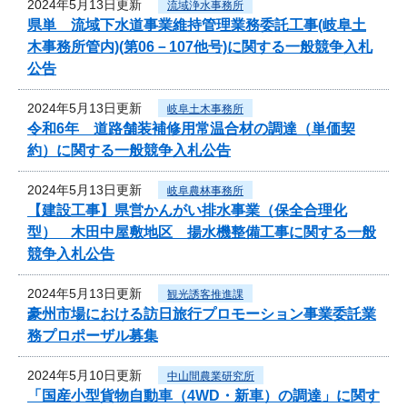
2024年5月13日更新
流域浄水事務所
県単 流域下水道事業維持管理業務委託工事(岐阜土
木事務所管内)(第06－107他号)に関する一般競争入札
公告
2024年5月13日更新
岐阜土木事務所
令和6年 道路舗装補修用常温合材の調達（単価契
約）に関する一般競争入札公告
2024年5月13日更新
岐阜農林事務所
【建設工事】県営かんがい排水事業（保全合理化
型） 木田中屋敷地区 揚水機整備工事に関する一般
競争入札公告
2024年5月13日更新
観光誘客推進課
豪州市場における訪日旅行プロモーション事業委託業
務プロポーザル募集
2024年5月10日更新
中山間農業研究所
「国産小型貨物自動車（4WD・新車）の調達」に関す