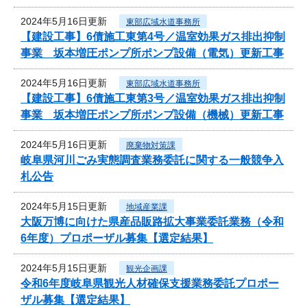
2024年5月16日更新
東部広域水道事務所
【建設工事】6債施工東第4号／温室効果ガス排出抑制
事業 坂本増圧ポンプ所ポンプ設備（電気）更新工事
2024年5月16日更新
東部広域水道事務所
【建設工事】6債施工東第3号／温室効果ガス排出抑制
事業 坂本増圧ポンプ所ポンプ設備（機械）更新工事
2024年5月16日更新
廃棄物対策課
岐阜県河川ごみ実態調査業務委託に関する一般競争入
札公告
2024年5月15日更新
地域産業課
大阪万博に向けた県産品販路拡大事業委託業務（令和
6年度）プロポーザル募集【選定結果】
2024年5月15日更新
観光企画課
令和6年度岐阜県観光人材確保支援業務委託プロポー
ザル募集【選定結果】