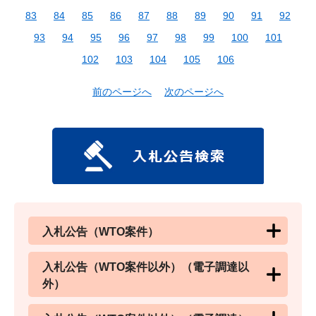
83
84
85
86
87
88
89
90
91
92
93
94
95
96
97
98
99
100
101
102
103
104
105
106
前のページへ
次のページへ
入札公告（WTO案件）
入札公告（WTO案件以外）（電子調達以
外）