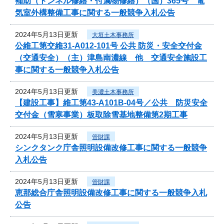
補助（トンネル修繕・付属物修繕）（国）365号 電
気室外構整備工事に関する一般競争入札公告
2024年5月13日更新
大垣土木事務所
公維工第交維31-A012-101号 公共 防災・安全交付金
（交通安全）（主）津島南濃線 他 交通安全施設工
事に関する一般競争入札公告
2024年5月13日更新
美濃土木事務所
【建設工事】維工第43-A101B-04号／公共 防災安全
交付金（雪寒事業）板取除雪基地整備第2期工事
2024年5月13日更新
管財課
シンクタンク庁舎照明設備改修工事に関する一般競争
入札公告
2024年5月13日更新
管財課
恵那総合庁舎照明設備改修工事に関する一般競争入札
公告