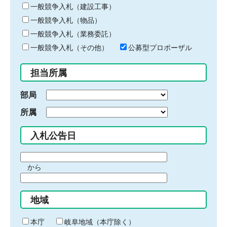
キ
一般競争入札（建設工事）
ー
一般競争入札（物品）
ワ
一般競争入札（業務委託）
ー
ド
一般競争入札（その他）
公募型プロポーザル
を
入
担当所属
力
部局
所属
入札公告日
期
から
間
期
の
間
始
地域
の
ま
終
り
わ
本庁
岐阜地域（本庁除く）