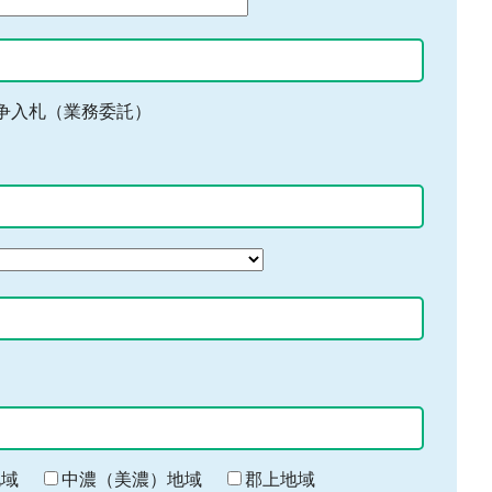
争入札（業務委託）
地域
中濃（美濃）地域
郡上地域