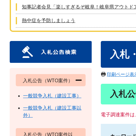
知事記者会見「楽しすぎるぞ岐阜！岐阜県アウトド
熱中症を予防しましょう
本
入札
文
印刷ページ表
入札公告（WTO案件）
入札公
一般競争入札（建設工事）
一般競争入札（建設工事以
電子調達案件は
外）
入札公告（WTO案件以