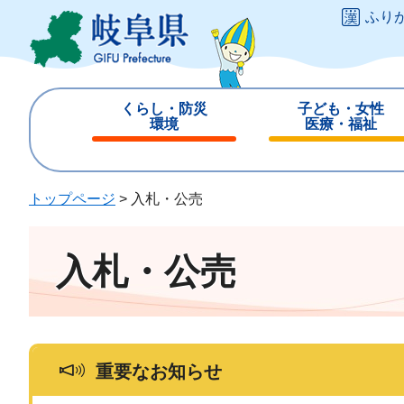
ペ
メ
ふり
ー
ニ
ジ
ュ
の
ー
先
を
くらし・防災
子ども・女性
頭
飛
環境
医療・福祉
で
ば
閉
閉
す
し
じ
じ
。
て
る
る
トップページ
>
入札・公売
本
文
へ
入札・公売
重要なお知らせ