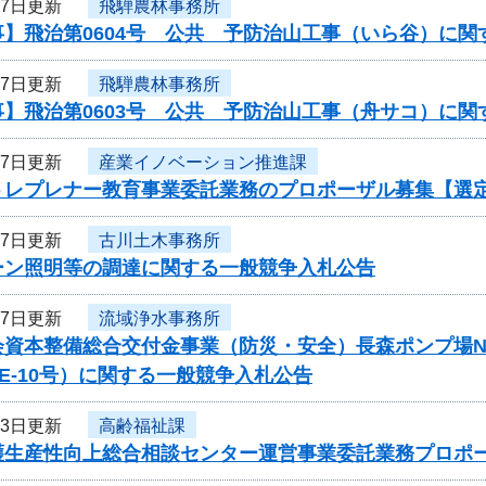
27日更新
飛騨農林事務所
事】飛治第0604号 公共 予防治山工事（いら谷）に関
27日更新
飛騨農林事務所
事】飛治第0603号 公共 予防治山工事（舟サコ）に関
27日更新
産業イノベーション推進課
トレプレナー教育事業委託業務のプロポーザル募集【選
27日更新
古川土木事務所
ルーン照明等の調達に関する一般競争入札公告
27日更新
流域浄水事務所
会資本整備総合交付金事業（防災・安全）長森ポンプ場N
-PE-10号）に関する一般競争入札公告
23日更新
高齢福祉課
護生産性向上総合相談センター運営事業委託業務プロポ