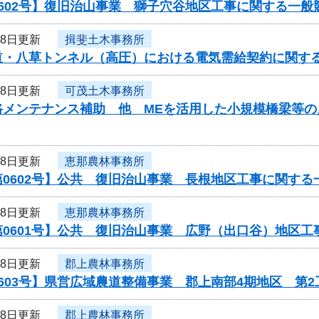
602号】復旧治山事業 獅子穴谷地区工事に関する一般
28日更新
揖斐土木事務所
道・八草トンネル（高圧）における電気需給契約に関す
28日更新
可茂土木事務所
路メンテナンス補助 他 MEを活用した小規模橋梁等
28日更新
恵那農林事務所
0602号】公共 復旧治山事業 長根地区工事に関する
28日更新
恵那農林事務所
第0601号】公共 復旧治山事業 広野（出口谷）地区
28日更新
郡上農林事務所
603号】県営広域農道整備事業 郡上南部4期地区 第2
28日更新
郡上農林事務所