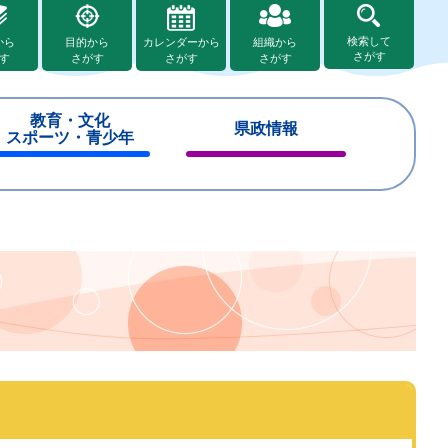
検索して
から
目的から
カレンダーから
組織から
さがす
す
さがす
さがす
さがす
教育・文化
県政情報
スポーツ・青少年
閉
閉
じ
じ
る
る