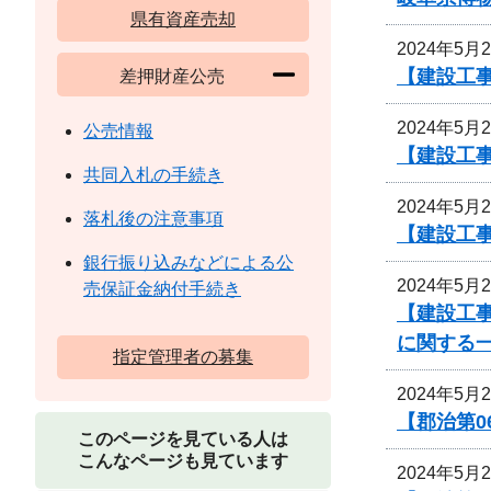
県有資産売却
2024年5月
【建設工
差押財産公売
2024年5月
公売情報
【建設工
共同入札の手続き
2024年5月
落札後の注意事項
【建設工
銀行振り込みなどによる公
2024年5月
売保証金納付手続き
【建設工
に関する
指定管理者の募集
2024年5月
【郡治第
このページを見ている人は
こんなページも見ています
2024年5月