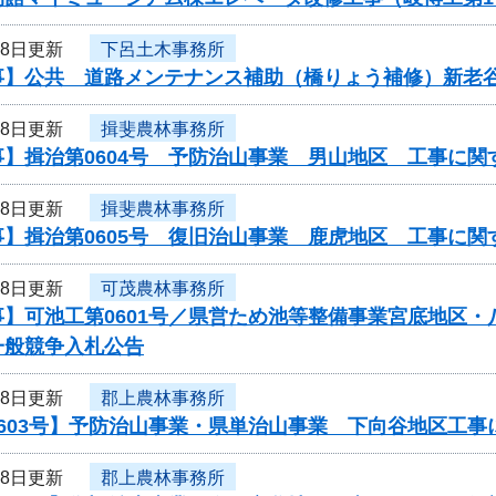
28日更新
下呂土木事務所
事】公共 道路メンテナンス補助（橋りょう補修）新老
28日更新
揖斐農林事務所
事】揖治第0604号 予防治山事業 男山地区 工事に関
28日更新
揖斐農林事務所
事】揖治第0605号 復旧治山事業 鹿虎地区 工事に関
28日更新
可茂農林事務所
事】可池工第0601号／県営ため池等整備事業宮底地区
一般競争入札公告
28日更新
郡上農林事務所
0603号】予防治山事業・県単治山事業 下向谷地区工
28日更新
郡上農林事務所