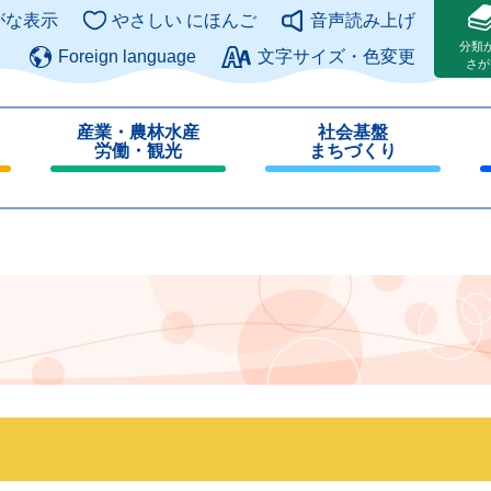
このページの本文へ
がな表示
やさしい にほんご
音声読み上げ
分類
Foreign language
文字サイズ・色変更
さが
産業・農林水産
社会基盤
労働・観光
まちづくり
閉
閉
じ
じ
る
る