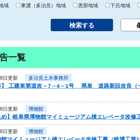
り
地域
東濃（多治見）地域
恵那地域
下呂地域
告一覧
28日更新
多治見土木事務所
事】 工建単第道改－7－4－1号 県単 道路新設改良
28日更新
博物館
止め】岐阜県博物館マイミュージアム棟エレベータ改修
28日更新
博物館
物館マイミュージアム棟エレベータ改修工事（岐博工第