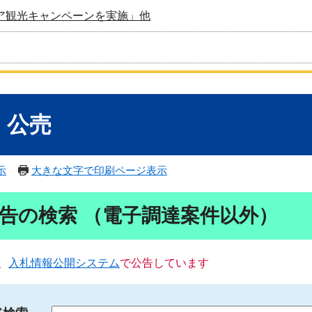
ア観光キャンペーンを実施」他
・公売
示
大きな文字で印刷ページ表示
告の検索 （電子調達案件以外）
、
入札情報公開システム
で公告しています