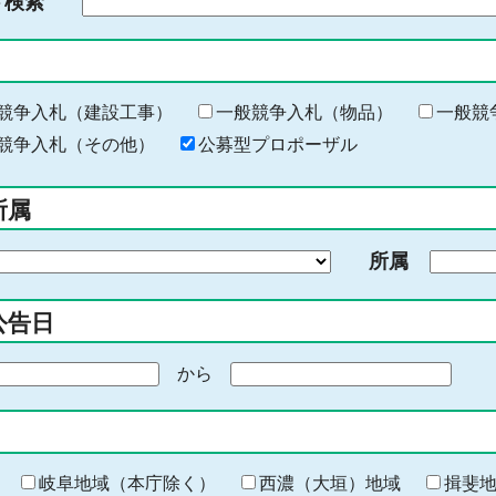
ド検索
検
索
す
る
キ
競争入札（建設工事）
一般競争入札（物品）
一般競
ー
競争入札（その他）
公募型プロポーザル
ワ
ー
所属
ド
を
所属
入
力
公告日
から
期
間
の
終
わ
岐阜地域（本庁除く）
西濃（大垣）地域
揖斐