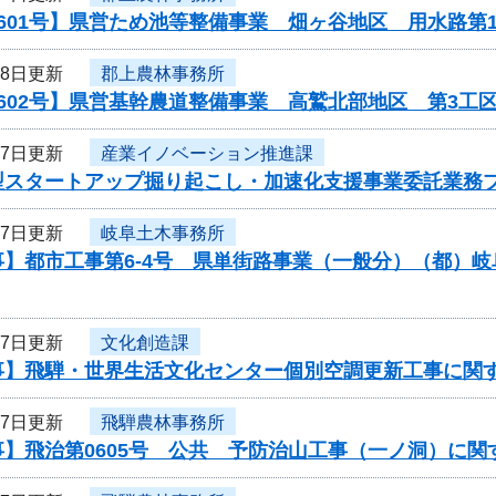
601号】県営ため池等整備事業 畑ヶ谷地区 用水路第
28日更新
郡上農林事務所
602号】県営基幹農道整備事業 高鷲北部地区 第3工
27日更新
産業イノベーション推進課
型スタートアップ掘り起こし・加速化支援事業委託業務
27日更新
岐阜土木事務所
事】都市工事第6-4号 県単街路事業（一般分）（都）
27日更新
文化創造課
事】飛騨・世界生活文化センター個別空調更新工事に関
27日更新
飛騨農林事務所
事】飛治第0605号 公共 予防治山工事（一ノ洞）に関