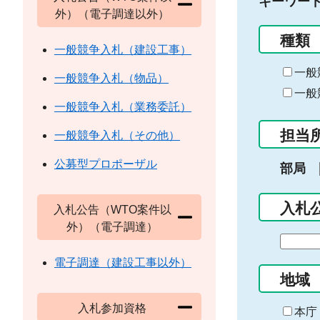
キーワー
外）（電子調達以外）
種類
一般競争入札（建設工事）
一般
一般競争入札（物品）
一般
一般競争入札（業務委託）
担当
一般競争入札（その他）
公募型プロポーザル
部局
入札
入札公告（WTO案件以
外）（電子調達）
期
間
電子調達（建設工事以外）
の
地域
始
入札参加資格
ま
本庁