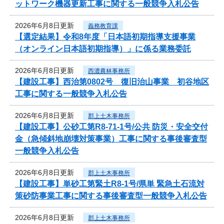
ットワーク機器更新工事に関する一般競争入札公告
2026年6月8日更新
義務教育課
【選定結果】令和8年度「日本語初期指導支援事業
（オンライン日本語初期指導）」に係る業務委託
2026年6月8日更新
西濃農林事務所
【建設工事】西治第0802号 復旧治山事業 初谷地区
工事に関する一般競争入札公告
2026年6月8日更新
郡上土木事務所
【建設工事】公砂工第R8-71-1号/公共 防災・安全交付
金（急傾斜地崩壊対策事業）工事に関する事後審査型
一般競争入札公告
2026年6月8日更新
郡上土木事務所
【建設工事】単砂工第緊土R8-1号/県単 緊急土石流対
策砂防事業工事に関する事後審査型一般競争入札公告
2026年6月8日更新
郡上土木事務所