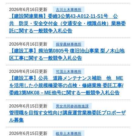
2026年6月16日更新
古川土木事務所
【建設関連業務】委維3公第43-A012-11-S1号 公
共 防災・安全交付金（交通安全・標識点検）業務委
託に関する一般競争入札公告
2026年6月16日更新
揖斐農林事務所
【建設工事】揖治第0805号 復旧治山事業 梨ノ木山地
区工事に関する一般競争入札公告
2026年6月16日更新
可茂土木事務所
【建設工事】公共 道路メンテナンス補助 他 ME
を活用した小規模橋梁等の点検・修繕業務 委託工事/
委維3第MK08－ME他号に関する一般競争入札公告
2026年6月15日更新
男女共同参画推進課
管理職を目指す女性向け講座運営業務委託プロポーザ
ル募集
2026年6月15日更新
岐阜土木事務所