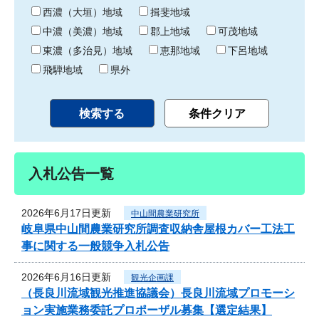
り
西濃（大垣）地域
揖斐地域
中濃（美濃）地域
郡上地域
可茂地域
東濃（多治見）地域
恵那地域
下呂地域
飛騨地域
県外
入札公告一覧
2026年6月17日更新
中山間農業研究所
岐阜県中山間農業研究所調査収納舎屋根カバー工法工
事に関する一般競争入札公告
2026年6月16日更新
観光企画課
（長良川流域観光推進協議会）長良川流域プロモーシ
ョン実施業務委託プロポーザル募集【選定結果】