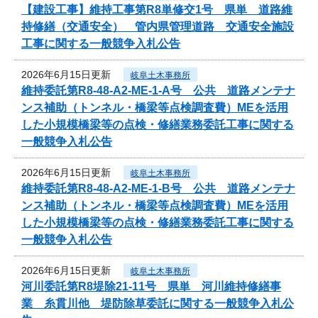
【建設工事】維持工事第R8単修交1号 県単 道路維
持修繕（交通安全） 管内県管理道路 交通安全施設
工事に関する一般競争入札公告
2026年6月15日更新
岐阜土木事務所
維持委託第R8-48-A2-ME-1-A号 公共 道路メンテナ
ンス補助（トンネル・橋梁等点検調査費）MEを活用
した小規模橋梁等の点検・修繕業務委託工事に関する
一般競争入札公告
2026年6月15日更新
岐阜土木事務所
維持委託第R8-48-A2-ME-1-B号 公共 道路メンテナ
ンス補助（トンネル・橋梁等点検調査費）MEを活用
した小規模橋梁等の点検・修繕業務委託工事に関する
一般競争入札公告
2026年6月15日更新
岐阜土木事務所
河川委託第R8堤除21-11号 県単 河川維持修繕事
業 糸貫川他 堤防除草委託に関する一般競争入札公