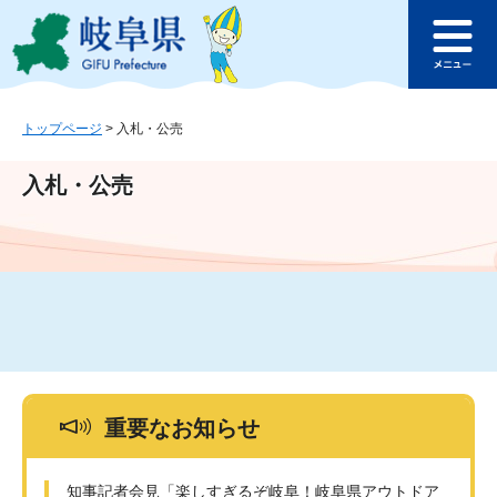
ペ
メ
このページの本文へ
ー
ニ
メ
ジ
ュ
ニ
の
ー
ュ
先
を
ー
頭
飛
トップページ
>
入札・公売
で
ば
す
し
入札・公売
。
て
本
文
へ
重要なお知らせ
知事記者会見「楽しすぎるぞ岐阜！岐阜県アウトドア