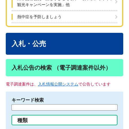
観光キャンペーンを実施」他
熱中症を予防しましょう
本
文
入札・公売
入札公告の検索 （電子調達案件以外）
電子調達案件は、
入札情報公開システム
で公告しています
キーワード検索
検
索
す
種類
る