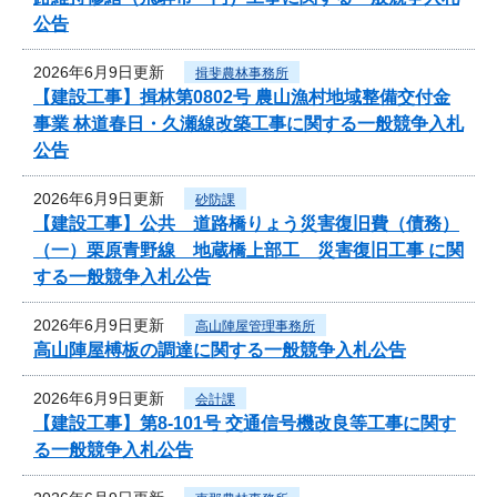
公告
2026年6月9日更新
揖斐農林事務所
【建設工事】揖林第0802号 農山漁村地域整備交付金
事業 林道春日・久瀬線改築工事に関する一般競争入札
公告
2026年6月9日更新
砂防課
【建設工事】公共 道路橋りょう災害復旧費（債務）
（一）栗原青野線 地蔵橋上部工 災害復旧工事 に関
する一般競争入札公告
2026年6月9日更新
高山陣屋管理事務所
高山陣屋榑板の調達に関する一般競争入札公告
2026年6月9日更新
会計課
【建設工事】第8-101号 交通信号機改良等工事に関す
る一般競争入札公告