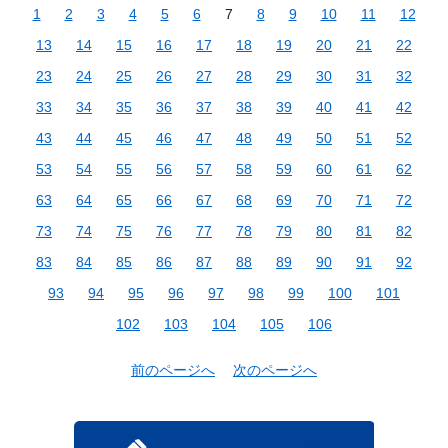
1
2
3
4
5
6
7
8
9
10
11
12
13
14
15
16
17
18
19
20
21
22
23
24
25
26
27
28
29
30
31
32
33
34
35
36
37
38
39
40
41
42
43
44
45
46
47
48
49
50
51
52
53
54
55
56
57
58
59
60
61
62
63
64
65
66
67
68
69
70
71
72
73
74
75
76
77
78
79
80
81
82
83
84
85
86
87
88
89
90
91
92
93
94
95
96
97
98
99
100
101
102
103
104
105
106
前のページへ
次のページへ