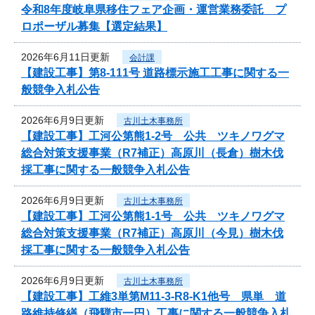
令和8年度岐阜県移住フェア企画・運営業務委託 プ
ロポーザル募集【選定結果】
2026年6月11日更新
会計課
【建設工事】第8-111号 道路標示施工工事に関する一
般競争入札公告
2026年6月9日更新
古川土木事務所
【建設工事】工河公第熊1-2号 公共 ツキノワグマ
総合対策支援事業（R7補正）高原川（長倉）樹木伐
採工事に関する一般競争入札公告
2026年6月9日更新
古川土木事務所
【建設工事】工河公第熊1-1号 公共 ツキノワグマ
総合対策支援事業（R7補正）高原川（今見）樹木伐
採工事に関する一般競争入札公告
2026年6月9日更新
古川土木事務所
【建設工事】工維3単第M11-3-R8-K1他号 県単 道
路維持修繕（飛騨市一円）工事に関する一般競争入札