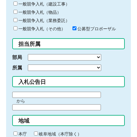
キ
一般競争入札（建設工事）
ー
一般競争入札（物品）
ワ
一般競争入札（業務委託）
ー
ド
一般競争入札（その他）
公募型プロポーザル
を
入
担当所属
力
部局
所属
入札公告日
期
から
間
期
の
間
始
地域
の
ま
終
り
わ
本庁
岐阜地域（本庁除く）