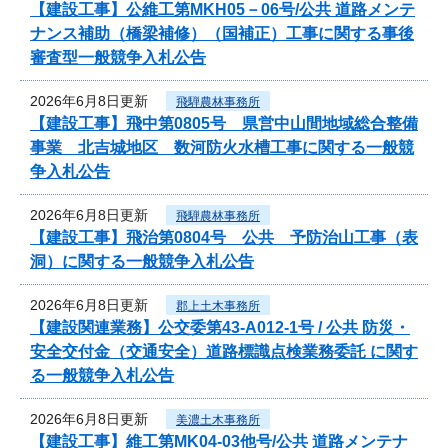
【建設工事】公維工第MKH05－06号/公共 道路メンテ
ナンス補助（橋梁補修）（国補正）工事に関する事後
審査型一般競争入札公告
2026年6月8日更新
飛騨農林事務所
【建設工事】飛中第0805号 県営中山間地域総合整備
事業 北吉城地区 数河防火水槽工事に関する一般競
争入札公告
2026年6月8日更新
飛騨農林事務所
【建設工事】飛治第0804号 公共 予防治山工事（表
洞）に関する一般競争入札公告
2026年6月8日更新
郡上土木事務所
【建設関連業務】公交委第43-A012-1号 / 公共 防災・
安全交付金（交通安全）道路標識点検業務委託 に関す
る一般競争入札公告
2026年6月8日更新
美濃土木事務所
【建設工事】維工第MK04-03他号/公共 道路メンテナ