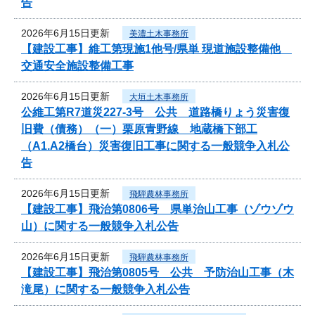
告
2026年6月15日更新
美濃土木事務所
【建設工事】維工第現施1他号/県単 現道施設整備他
交通安全施設整備工事
2026年6月15日更新
大垣土木事務所
公維工第R7道災227-3号 公共 道路橋りょう災害復
旧費（債務）（一）栗原青野線 地蔵橋下部工
（A1.A2橋台）災害復旧工事に関する一般競争入札公
告
2026年6月15日更新
飛騨農林事務所
【建設工事】飛治第0806号 県単治山工事（ゾウゾウ
山）に関する一般競争入札公告
2026年6月15日更新
飛騨農林事務所
【建設工事】飛治第0805号 公共 予防治山工事（木
滝尾）に関する一般競争入札公告