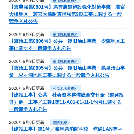
2026年6月9日更新
恵那農林事務所
【恵農強第0801号】県営農道施設強化対策事業 若宮
大橋地区 若宮大橋耐震補強第9期工事に関する一般
競争入札公告
2026年6月9日更新
恵那農林事務所
【恵治工第0806号】公共 復旧治山事業 夕森地区工
事に関する一般競争入札公告
2026年6月9日更新
恵那農林事務所
【恵治工第0805号】公共 復旧治山事業・県単治山事
業 杉ヶ洞地区工事に関する一般競争入札公告
2026年6月9日更新
可茂土木事務所
【建設工事】公共 社会資本整備総合交付金（道路改
良）他 工事／工建1第11-A01-01-11-1他号に関する
一般競争入札公告
2026年6月8日更新
消防学校
【建設工事】第1号／岐阜県消防学校 無線LAN等ネ