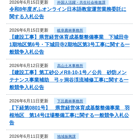
2026年6月15日更新
外国人活躍・共生社会推進課
令和8年度ぎふオンライン日本語教室運営業務委託に
関する入札公告
2026年6月15日更新
岐阜農林事務所
【建設工事】県営経営体育成基盤整備事業 下城田寺
1期地区第6号・下城田寺2期地区第3号工事に関する一
般競争入札公告
2026年6月12日更新
高山土木事務所
【建設工事】第工砂公メR8-10-1号／公共 砂防メン
テナンス事業補助 弓ヶ洞谷渓流補修工事に関する一
般競争入札公告
2026年6月11日更新
下呂農林事務所
【下経第0801号】 県営経営体育成基盤整備事業 羽
根地区 第14号ほ場整備工事に関する一般競争入札公
告
2026年6月11日更新
地域振興課