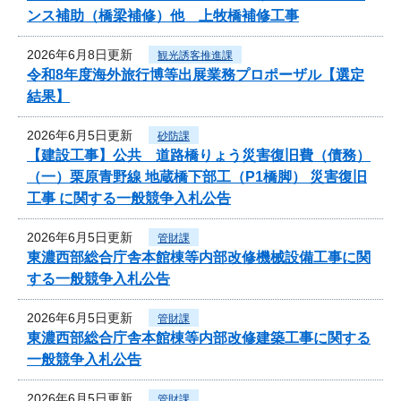
ンス補助（橋梁補修）他 上牧橋補修工事
2026年6月8日更新
観光誘客推進課
令和8年度海外旅行博等出展業務プロポーザル【選定
結果】
2026年6月5日更新
砂防課
【建設工事】公共 道路橋りょう災害復旧費（債務）
（一）栗原青野線 地蔵橋下部工（P1橋脚） 災害復旧
工事 に関する一般競争入札公告
2026年6月5日更新
管財課
東濃西部総合庁舎本館棟等内部改修機械設備工事に関
する一般競争入札公告
2026年6月5日更新
管財課
東濃西部総合庁舎本館棟等内部改修建築工事に関する
一般競争入札公告
2026年6月5日更新
管財課