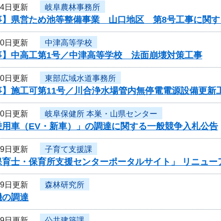
24日更新
岐阜農林事務所
事】県営ため池等整備事業 山口地区 第8号工事に関す
20日更新
中津高等学校
事】中高工第1号／中津高等学校 法面崩壊対策工事
20日更新
東部広域水道事務所
事】施工可第11号／川合浄水場管内無停電電源設備更新
20日更新
岐阜保健所 本巣・山県センター
乗用車（EV・新車）」の調達に関する一般競争入札公告
19日更新
子育て支援課
保育士・保育所支援センターポータルサイト」 リニュー
19日更新
森林研究所
機の調達
19日更新
公共建築課