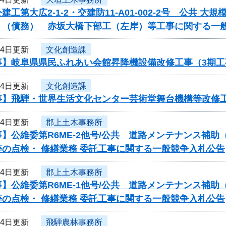
建工第大広2-1-2・交建防11-A01-002-2号 公共
）（債務） 赤坂大橋下部工（左岸）等工事に関する一
24日更新
文化創造課
事】岐阜県県民ふれあい会館昇降機設備改修工事（3期
24日更新
文化創造課
事】飛騨・世界生活文化センター芸術堂舞台機構等改修
24日更新
郡上土木事務所
】公維委第R6ME-2他号/公共 道路メンテナンス補
の点検・ 修繕業務 委託工事に関する一般競争入札公告
24日更新
郡上土木事務所
】公維委第R6ME-1他号/公共 道路メンテナンス補
の点検・ 修繕業務 委託工事に関する一般競争入札公告
24日更新
飛騨農林事務所