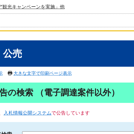
ア観光キャンペーンを実施」他
・公売
示
大きな文字で印刷ページ表示
告の検索 （電子調達案件以外）
、
入札情報公開システム
で公告しています