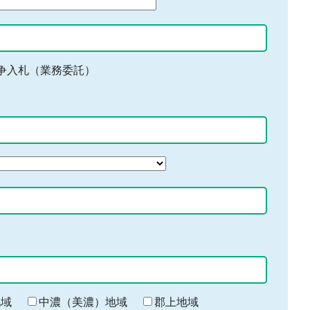
争入札（業務委託）
地域
中濃（美濃）地域
郡上地域