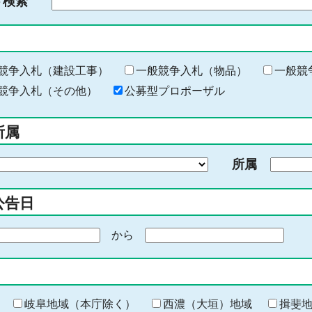
ド検索
検
索
す
る
キ
競争入札（建設工事）
一般競争入札（物品）
一般競
ー
競争入札（その他）
公募型プロポーザル
ワ
ー
所属
ド
を
所属
入
力
公告日
から
期
間
の
終
わ
岐阜地域（本庁除く）
西濃（大垣）地域
揖斐