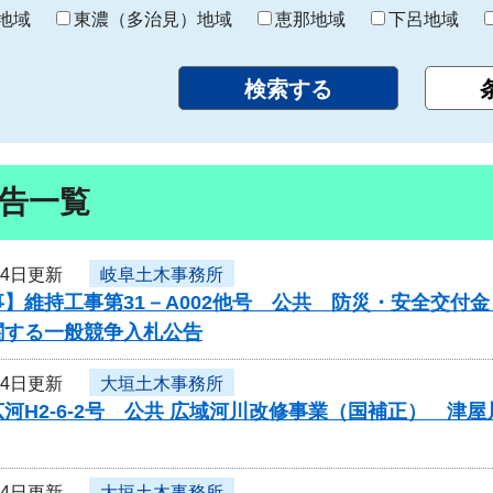
り
地域
東濃（多治見）地域
恵那地域
下呂地域
告一覧
24日更新
岐阜土木事務所
】維持工事第31－A002他号 公共 防災・安全交付
関する一般競争入札公告
24日更新
大垣土木事務所
河H2-6-2号 公共 広域河川改修事業（国補正） 
24日更新
大垣土木事務所