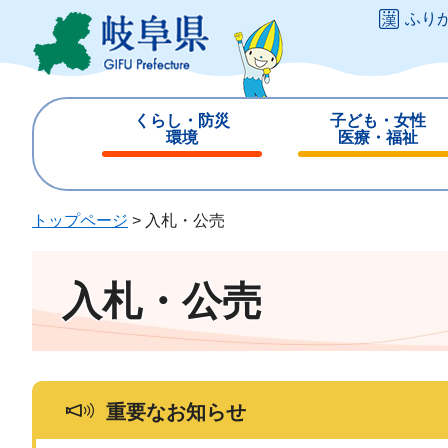
ペ
メ
ふり
ー
ニ
ジ
ュ
の
ー
先
を
くらし・防災
子ども・女性
頭
飛
環境
医療・福祉
で
ば
閉
閉
す
し
じ
じ
。
て
る
る
トップページ
>
入札・公売
本
文
へ
入札・公売
重要なお知らせ