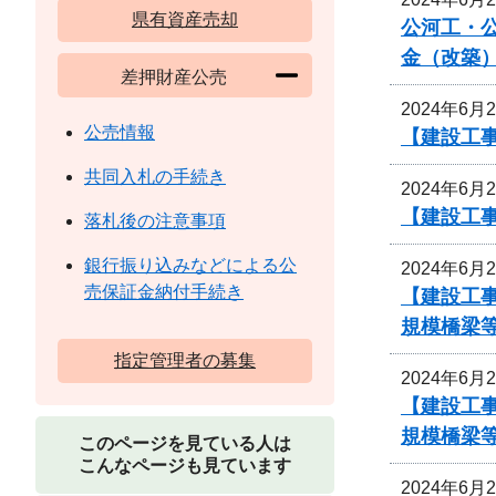
県有資産売却
公河工・公
金（改築
差押財産公売
2024年6月
公売情報
【建設工
共同入札の手続き
2024年6月
【建設工
落札後の注意事項
銀行振り込みなどによる公
2024年6月
売保証金納付手続き
【建設工事
規模橋梁等
指定管理者の募集
2024年6月
【建設工事
規模橋梁等
このページを見ている人は
こんなページも見ています
2024年6月