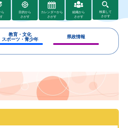
検索して
から
目的から
カレンダーから
組織から
さがす
す
さがす
さがす
さがす
教育・文化
県政情報
スポーツ・青少年
閉
閉
じ
じ
る
る