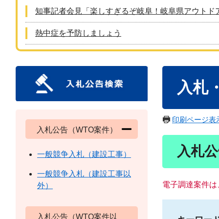
知事記者会見「楽しすぎるぞ岐阜！岐阜県アウトド
熱中症を予防しましょう
本
入札
文
印刷ページ表
入札公告（WTO案件）
入札公
一般競争入札（建設工事）
一般競争入札（建設工事以
電子調達案件は
外）
入札公告（WTO案件以