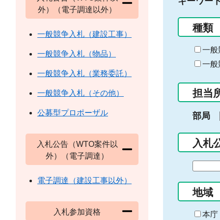
キーワー
外）（電子調達以外）
種類
一般競争入札（建設工事）
一般
一般競争入札（物品）
一般
一般競争入札（業務委託）
担当
一般競争入札（その他）
公募型プロポーザル
部局
入札
入札公告（WTO案件以
外）（電子調達）
期
間
電子調達（建設工事以外）
の
地域
始
入札参加資格
ま
本庁