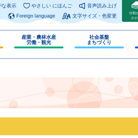
このページの本文へ
がな表示
やさしい にほんご
音声読み上げ
分類
Foreign language
文字サイズ・色変更
さが
産業・農林水産
社会基盤
労働・観光
まちづくり
閉
閉
じ
じ
る
る