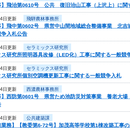
事】飛治第0610号 公共 復旧治山工事（上沢上）に関
24日更新
飛騨農林事務所
事】飛中第0602号 県営中山間地域総合整備事業 北
競争入札公告
24日更新
セラミックス研究所
クス研究所照明器具改修（LED化）工事に関する一般競
24日更新
セラミックス研究所
クス研究所個別空調機更新工事に関する一般競争入札
24日更新
西濃農林事務所
事】西防第0601号 県営ため池防災対策事業 養老大
告
24日更新
公共建築課
業務】【教委第6-72号】加茂高等学校第1棟改築工事