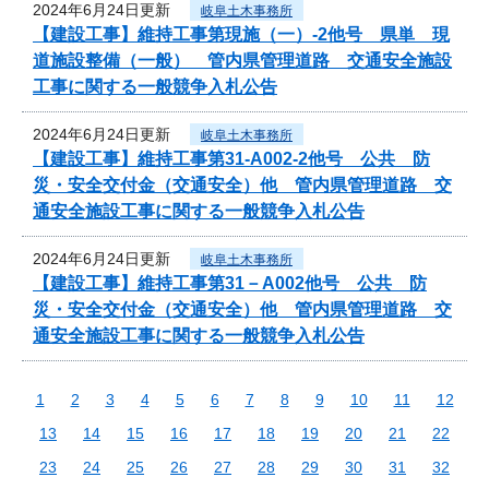
2024年6月24日更新
岐阜土木事務所
【建設工事】維持工事第現施（一）-2他号 県単 現
道施設整備（一般） 管内県管理道路 交通安全施設
工事に関する一般競争入札公告
2024年6月24日更新
岐阜土木事務所
【建設工事】維持工事第31-A002-2他号 公共 防
災・安全交付金（交通安全）他 管内県管理道路 交
通安全施設工事に関する一般競争入札公告
2024年6月24日更新
岐阜土木事務所
【建設工事】維持工事第31－A002他号 公共 防
災・安全交付金（交通安全）他 管内県管理道路 交
通安全施設工事に関する一般競争入札公告
1
2
3
4
5
6
7
8
9
10
11
12
13
14
15
16
17
18
19
20
21
22
23
24
25
26
27
28
29
30
31
32