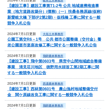
2024年7月1日更新
岐阜土木事務所
【建設工事】建設工事第T1-2号 公共 地域連携推進事
業（地方道路改築分）(債務)（一）扶桑各務原線(仮称)
新愛岐大橋 下部(P2第2期)・仮桟橋 工事に関する一般
競争入札公告
2024年7月1日更新
大垣土木事務所
公園工第交R6－1号 公共 都市公園整備（交付金）養
老公園楽市楽座改修工事に関する一般競争入札公告
2024年7月1日更新
飛騨農林事務所
【建設工事】飛中第0603号 県営中山間地域総合整備
事業 清見荘川地区 徳野用水頭首工第2期工事に関
する一般競争入札公告
2024年7月1日更新
西濃農林事務所
【建設工事】西林第0601号 農山漁村地域整備交付
金 関ケ原線改良工事に関する一般競争入札公告
2024年7月1日更新
飛騨農林事務所