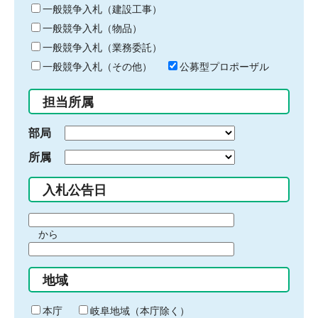
キ
一般競争入札（建設工事）
ー
一般競争入札（物品）
ワ
一般競争入札（業務委託）
ー
ド
一般競争入札（その他）
公募型プロポーザル
を
入
担当所属
力
部局
所属
入札公告日
期
から
間
期
の
間
始
地域
の
ま
終
り
わ
本庁
岐阜地域（本庁除く）