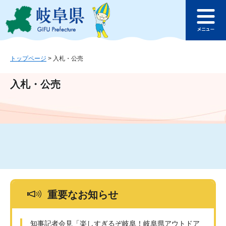
ペ
メ
このページの本文へ
ー
ニ
メ
ジ
ュ
ニ
の
ー
ュ
先
を
ー
頭
飛
トップページ
>
入札・公売
で
ば
す
し
入札・公売
。
て
本
文
へ
重要なお知らせ
知事記者会見「楽しすぎるぞ岐阜！岐阜県アウトドア