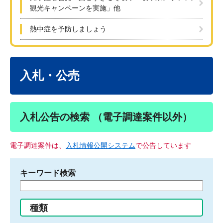
観光キャンペーンを実施」他
熱中症を予防しましょう
本
文
入札・公売
入札公告の検索 （電子調達案件以外）
電子調達案件は、
入札情報公開システム
で公告しています
キーワード検索
検
索
す
種類
る