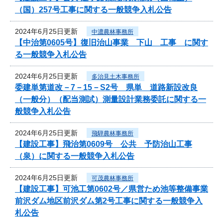
（国）257号工事に関する一般競争入札公告
2024年6月25日更新
中濃農林事務所
【中治第0605号】復旧治山事業 下山 工事 に関す
る一般競争入札公告
2024年6月25日更新
多治見土木事務所
委建単第道改－7－15－S2号 県単 道路新設改良
（一般分）（配当測試）測量設計業務委託に関する一
般競争入札公告
2024年6月25日更新
飛騨農林事務所
【建設工事】飛治第0609号 公共 予防治山工事
（泉）に関する一般競争入札公告
2024年6月25日更新
可茂農林事務所
【建設工事】可池工第0602号／県営ため池等整備事業
前沢ダム地区前沢ダム第2号工事に関する一般競争入
札公告