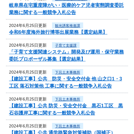
岐阜県在宅重度障がい・医療的ケア児者実態調査委託
業務に関する一般競争入札公告
2024年6月25日更新
観光誘客推進課
令和6年度海外旅行博等出展業務【選定結果】
2024年6月25日更新
子育て支援課
「子育て支援関連システム」開発及び運用・保守業務
委託プロポーザル募集【選定結果】
2024年6月25日更新
下呂土木事務所
【建設工事】公共 防災・安全交付金 他 山之口1・3
工区 落石対策他 工事に関する一般競争入札公告
2024年6月25日更新
下呂土木事務所
【建設工事】公共 防災・安全交付金 黒石1工区 黒
石谷護岸工事に関する一般競争入札公告
2024年6月25日更新
下呂土木事務所
【建設工事】公共 通学路緊急対策補助（国補正）