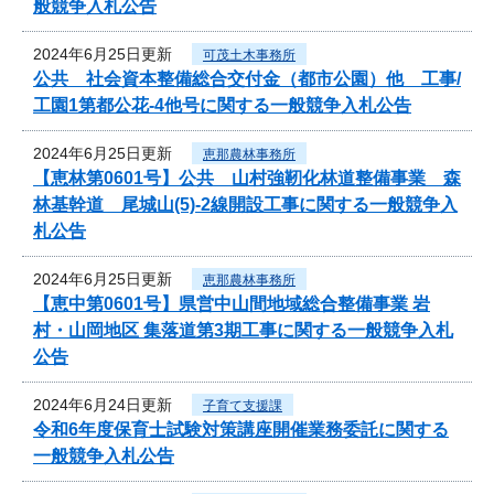
般競争入札公告
2024年6月25日更新
可茂土木事務所
公共 社会資本整備総合交付金（都市公園）他 工事/
工園1第都公花-4他号に関する一般競争入札公告
2024年6月25日更新
恵那農林事務所
【恵林第0601号】公共 山村強靭化林道整備事業 森
林基幹道 尾城山(5)-2線開設工事に関する一般競争入
札公告
2024年6月25日更新
恵那農林事務所
【恵中第0601号】県営中山間地域総合整備事業 岩
村・山岡地区 集落道第3期工事に関する一般競争入札
公告
2024年6月24日更新
子育て支援課
令和6年度保育士試験対策講座開催業務委託に関する
一般競争入札公告