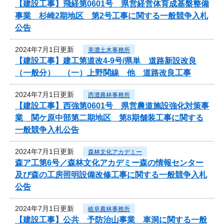
【建設工事】飛経第0601号 県営経営体育成基盤整備
事業 杉崎2期地区 第2号工事に関する一般競争入札
公告
2024年7月1日更新
美濃土木事務所
【建設工事】建工第道改4-9号/県単 道路新設改良
（一般分） （一）上野関線 他 道路改良工事
2024年7月1日更新
西濃農林事務所
【建設工事】西強第0601号 県営農道施設強化対策事
業 関ケ原中部第二期地区 第8期舗装工事に関する
一般競争入札公告
2024年7月1日更新
森林文化アカデミー
森ア工第6号／森林文化アカデミー森の情報センター
及び森の工房照明設備改修工事に関する一般競争入札
公告
2024年7月1日更新
岐阜農林事務所
【建設工事】公共 予防治山事業 車洞に関する一般