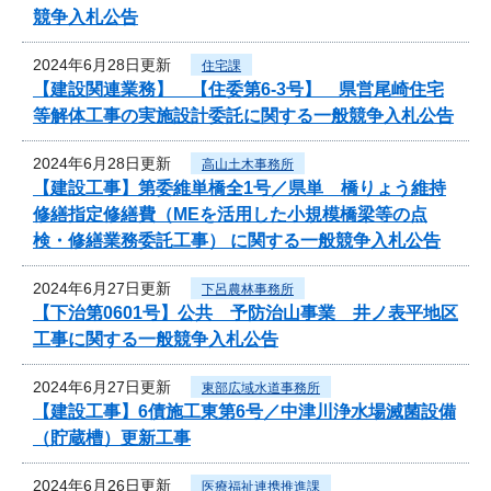
競争入札公告
2024年6月28日更新
住宅課
【建設関連業務】 【住委第6-3号】 県営尾崎住宅
等解体工事の実施設計委託に関する一般競争入札公告
2024年6月28日更新
高山土木事務所
【建設工事】第委維単橋全1号／県単 橋りょう維持
修繕指定修繕費（MEを活用した小規模橋梁等の点
検・修繕業務委託工事） に関する一般競争入札公告
2024年6月27日更新
下呂農林事務所
【下治第0601号】公共 予防治山事業 井ノ表平地区
工事に関する一般競争入札公告
2024年6月27日更新
東部広域水道事務所
【建設工事】6債施工東第6号／中津川浄水場滅菌設備
（貯蔵槽）更新工事
2024年6月26日更新
医療福祉連携推進課