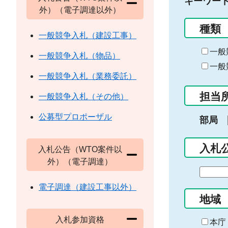
キーワー
外）（電子調達以外）
種類
一般競争入札（建設工事）
一般
一般競争入札（物品）
一般
一般競争入札（業務委託）
担当
一般競争入札（その他）
公募型プロポーザル
部局
入札
入札公告（WTO案件以
外）（電子調達）
期
間
電子調達（建設工事以外）
の
地域
始
入札参加資格
ま
本庁