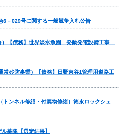
6－029号に関する一般競争入札公告
事業分）【債務】世界淡水魚園 発動発電設備工事
（通常砂防事業）【債務】日野東谷1管理用道路工
補助（トンネル修繕・付属物修繕）徳永ロックシェ
ザル募集【選定結果】