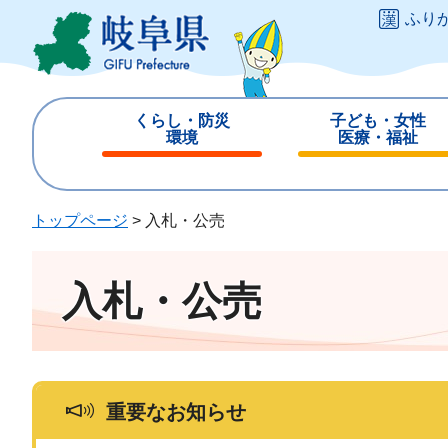
ペ
メ
ふり
ー
ニ
ジ
ュ
の
ー
先
を
くらし・防災
子ども・女性
頭
飛
環境
医療・福祉
で
ば
閉
閉
す
し
じ
じ
。
て
る
る
トップページ
>
入札・公売
本
文
へ
入札・公売
重要なお知らせ