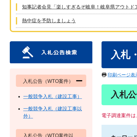
知事記者会見「楽しすぎるぞ岐阜！岐阜県アウトド
熱中症を予防しましょう
本
入札
文
印刷ページ表
入札公告（WTO案件）
入札公
一般競争入札（建設工事）
一般競争入札（建設工事以
電子調達案件は
外）
入札公告（WTO案件以