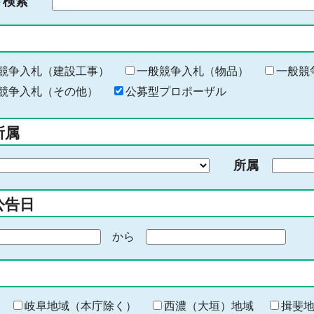
ド検索
検
索
す
る
キ
競争入札（建設工事）
一般競争入札（物品）
一般競
ー
競争入札（その他）
公募型プロポーザル
ワ
ー
所属
ド
を
所属
入
力
公告日
から
期
間
の
終
わ
岐阜地域（本庁除く）
西濃（大垣）地域
揖斐