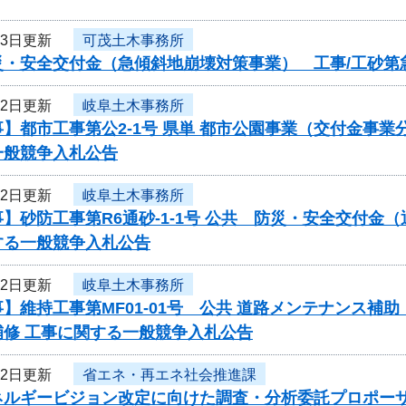
23日更新
可茂土木事務所
・安全交付金（急傾斜地崩壊対策事業） 工事/工砂第急
22日更新
岐阜土木事務所
事】都市工事第公2-1号 県単 都市公園事業（交付金
一般競争入札公告
22日更新
岐阜土木事務所
】砂防工事第R6通砂-1-1号 公共 防災・安全交付金
する一般競争入札公告
22日更新
岐阜土木事務所
】維持工事第MF01-01号 公共 道路メンテナンス
補修 工事に関する一般競争入札公告
22日更新
省エネ・再エネ社会推進課
ネルギービジョン改定に向けた調査・分析委託プロポー