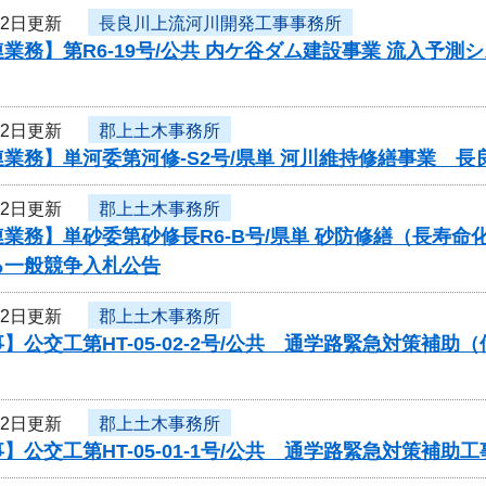
22日更新
長良川上流河川開発工事事務所
業務】第R6-19号/公共 内ケ谷ダム建設事業 流入予
22日更新
郡上土木事務所
業務】単河委第河修-S2号/県単 河川維持修繕事業 
22日更新
郡上土木事務所
業務】単砂委第砂修長R6-B号/県単 砂防修繕（長寿
る一般競争入札公告
22日更新
郡上土木事務所
】公交工第HT-05-02-2号/公共 通学路緊急対策補
22日更新
郡上土木事務所
】公交工第HT-05-01-1号/公共 通学路緊急対策補