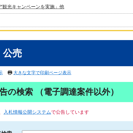
ア観光キャンペーンを実施」他
・公売
示
大きな文字で印刷ページ表示
告の検索 （電子調達案件以外）
、
入札情報公開システム
で公告しています