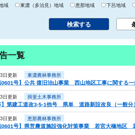
り
地域
東濃（多治見）地域
恵那地域
下呂地域
告一覧
23日更新
東濃農林事務所
0601号】公共 復旧治山事業 西山地区工事に関する
23日更新
揖斐土木事務所
】第建工道改3-5-1他号 県単 道路新設改良（一般
23日更新
恵那農林事務所
第0601号】県営農道施設強化対策事業 若宮大橋地区