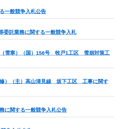
る一般競争入札公告
検等委託業務に関する一般競争入札
付金（雪寒）（国）156号 牧戸1工区 雪崩対策工
補修）（主）高山清見線 坂下工区 工事に関す
業務に関する一般競争入札公告