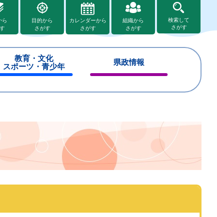
検索して
から
目的から
カレンダーから
組織から
さがす
す
さがす
さがす
さがす
教育・文化
県政情報
スポーツ・青少年
閉
閉
じ
じ
る
る