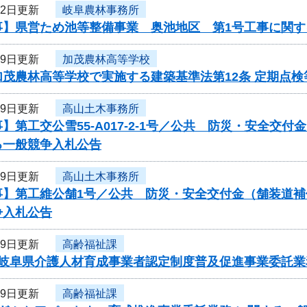
22日更新
岐阜農林事務所
事】県営ため池等整備事業 奥池地区 第1号工事に関す
19日更新
加茂農林高等学校
加茂農林高等学校で実施する建築基準法第12条 定期点
19日更新
高山土木事務所
】第工交公雪55-A017-2-1号／公共 防災・安全交
る一般競争入札公告
19日更新
高山土木事務所
事】第工維公舗1号／公共 防災・安全交付金（舗装道
争入札公告
19日更新
高齢福祉課
度岐阜県介護人材育成事業者認定制度普及促進事業委託
19日更新
高齢福祉課