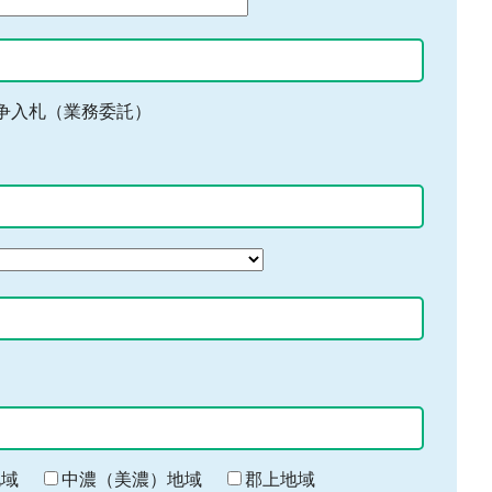
争入札（業務委託）
地域
中濃（美濃）地域
郡上地域