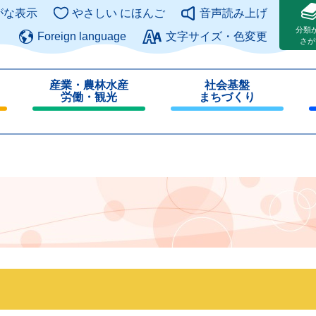
このページの本文へ
がな表示
やさしい にほんご
音声読み上げ
分類
Foreign language
文字サイズ・色変更
さが
産業・農林水産
社会基盤
労働・観光
まちづくり
閉
閉
じ
じ
る
る