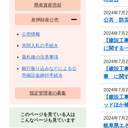
県有資産売却
2024年7月
公共 防災
差押財産公売
2024年7月
公売情報
【建設工
共同入札の手続き
に関する
落札後の注意事項
2024年7月
【建設工事
銀行振り込みなどによる公
売保証金納付手続き
事 に関
2024年7月
指定管理者の募集
【建設工事
ッドほか
このページを見ている人は
2024年7月
こんなページも見ています
岐阜県エ