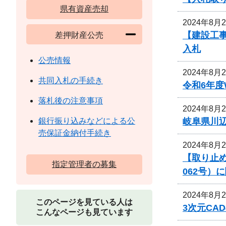
県有資産売却
2024年8月
【建設工事
差押財産公売
入札
公売情報
2024年8月
共同入札の手続き
令和6年
落札後の注意事項
2024年8月
岐阜県川
銀行振り込みなどによる公
売保証金納付手続き
2024年8月
【取り止め
指定管理者の募集
062号）
2024年8月
このページを見ている人は
3次元CA
こんなページも見ています