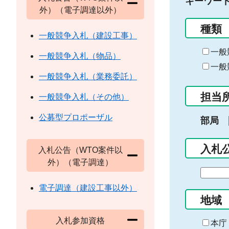
キーワー
外）（電子調達以外）
種類
一般競争入札（建設工事）
一般
一般競争入札（物品）
一般
一般競争入札（業務委託）
担当
一般競争入札（その他）
公募型プロポーザル
部局
入札
入札公告（WTO案件以
外）（電子調達）
期
間
電子調達（建設工事以外）
の
地域
始
入札参加資格
ま
本庁