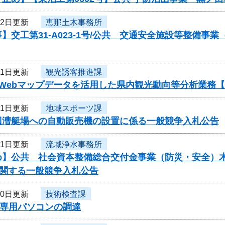
22日更新
恵那土木事務所
】交工第31-A023-1号/公共 交通安全施設等整備事
21日更新
観光誘客推進課
度Webマップデータを活用した県内観光動向等分析業務
21日更新
地域スポーツ課
辺漕艇場への自動販売機の設置に係る一般競争入札公告
21日更新
流域浄水事務所
】公共 社会資本整備総合交付金事業（防災・安全）木曽川
に関する一般競争入札公告
20日更新
技術検査課
D専用パソコンの調達