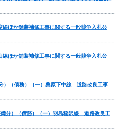
多度線ほか舗装補修工事に関する一般競争入札公
美山線ほか舗装補修工事に関する一般競争入札公
般分）（債務）（一）桑原下中線 道路改良工事
路整備分）（債務）（一）羽島稲沢線 道路改良工