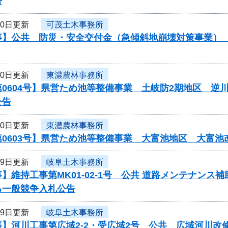
告
20日更新
可茂土木事務所
】公共 防災・安全交付金（急傾斜地崩壊対策事業） 工
20日更新
東濃農林事務所
第0604号】県営ため池等整備事業 土岐防2期地区 
公告
20日更新
東濃農林事務所
第0603号】県営ため池等整備事業 大富池地区 大富
19日更新
岐阜土木事務所
】維持工事第MK01-02-1号 公共 道路メンテナン
る一般競争入札公告
19日更新
岐阜土木事務所
事】河川工事第広域2-2・受広域2号 公共 広域河川