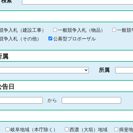
ド検索
検
索
す
る
キ
競争入札（建設工事）
一般競争入札（物品）
一般競
ー
競争入札（その他）
公募型プロポーザル
ワ
ー
所属
ド
を
所属
入
力
公告日
から
期
間
の
終
わ
岐阜地域（本庁除く）
西濃（大垣）地域
揖斐