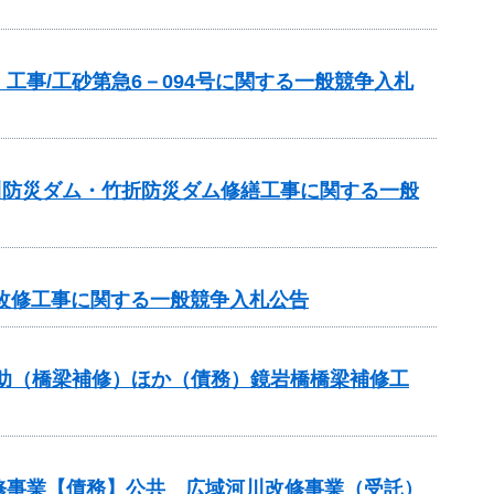
事/工砂第急6－094号に関する一般競争入札
逆川防災ダム・竹折防災ダム修繕工事に関する一般
池改修工事に関する一般競争入札公告
ス補助（橋梁補修）ほか（債務）鏡岩橋橋梁補修工
改修事業【債務】公共 広域河川改修事業（受託）