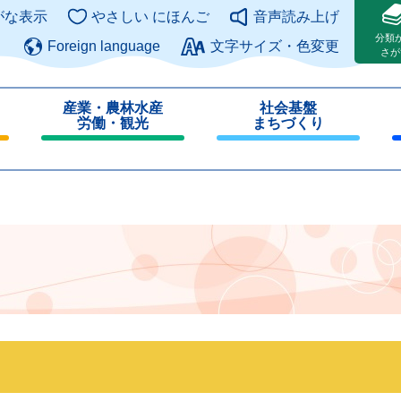
このページの本文へ
がな表示
やさしい にほんご
音声読み上げ
分類
Foreign language
文字サイズ・色変更
さが
産業・農林水産
社会基盤
労働・観光
まちづくり
閉
閉
じ
じ
る
る