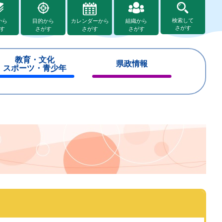
検索して
から
目的から
カレンダーから
組織から
さがす
す
さがす
さがす
さがす
教育・文化
県政情報
スポーツ・青少年
閉
閉
じ
じ
る
る