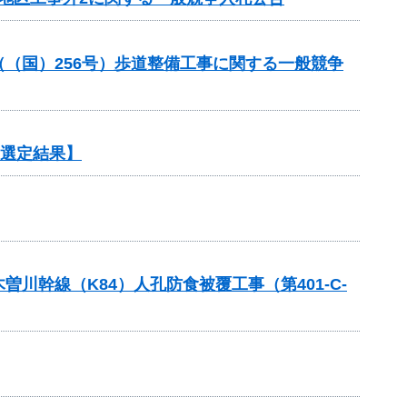
業（（国）256号）歩道整備工事に関する一般競争
【選定結果】
幹線（K84）人孔防食被覆工事（第401-C-