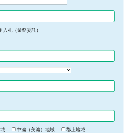
争入札（業務委託）
地域
中濃（美濃）地域
郡上地域