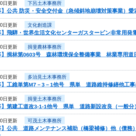
20日更新
下呂土木事務所
事】公共 防災・安全交付金（急傾斜地崩壊対策事業）愛
20日更新
文化創造課
事】飛騨・世界生活文化センターガスタービン非常用発
20日更新
揖斐農林事務所
事】揖林第0603号 森林環境保全整備事業 林業専用
20日更新
多治見土木事務所
事】工維単第M7－3－1他号 県単 道路維持修繕他工
20日更新
揖斐土木事務所
】第建工道改3-1-1他号 県単 道路新設改良（一般
20日更新
可茂土木事務所
】公共 道路メンテナンス補助（橋梁補修）他（債務） 