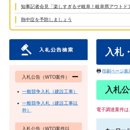
知事記者会見「楽しすぎるぞ岐阜！岐阜県アウトド
熱中症を予防しましょう
本
入札
文
印刷ページ表
入札公告（WTO案件）
入札公
一般競争入札（建設工事）
一般競争入札（建設工事以
電子調達案件は
外）
入札公告（WTO案件以