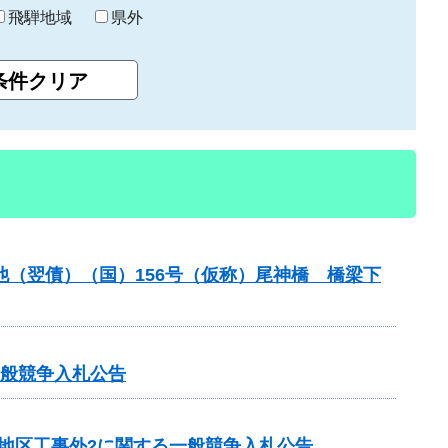
飛騨地域
県外
他（翌債）（国）156号（仮称）尾神橋 橋梁下
一般競争入札公告
田地区工事外2に関する一般競争入札公告