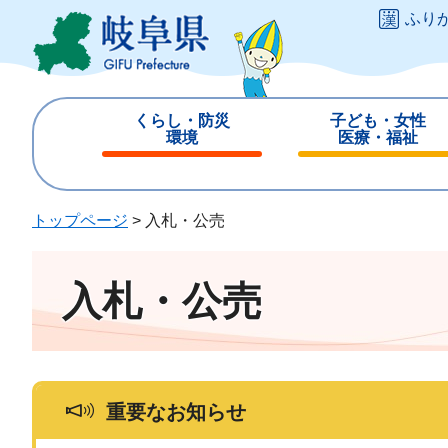
ペ
メ
ふり
ー
ニ
ジ
ュ
の
ー
先
を
くらし・防災
子ども・女性
頭
飛
環境
医療・福祉
で
ば
閉
閉
す
し
じ
じ
。
て
る
る
トップページ
>
入札・公売
本
文
へ
入札・公売
重要なお知らせ