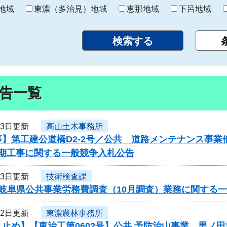
り
地域
東濃（多治見）地域
恵那地域
下呂地域
告一覧
23日更新
高山土木事務所
】第工建公道橋D2-2号／公共 道路メンテナンス事業
)2期工事に関する一般競争入札公告
23日更新
技術検査課
度岐阜県公共事業労務費調査（10月調査）業務に関する
22日更新
東濃農林事務所
止め】【東治工第0602号】公共 予防治山事業 黒ノ