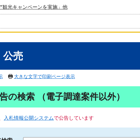
ア観光キャンペーンを実施」他
・公売
示
大きな文字で印刷ページ表示
告の検索 （電子調達案件以外）
、
入札情報公開システム
で公告しています