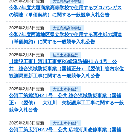
2025年2月3日更新
大垣商業高等学校
令和7年度大垣商業高等学校で使用するプロパンガス
の調達（単価契約）に関する一般競争入札公告
2025年2月3日更新
大垣商業高等学校
令和7年度西濃地区県立学校で使用する再生紙の調達
（単価契約）に関する一般競争入札公告
2025年2月3日更新
岐阜土木事務所
【建設工事】河川工事第R6総流防補H1-A-1号 公
共 総合流域防災事業（国補正分）【翌債】管内水位
観測局更新工事に関する一般競争入札公告
2025年2月3日更新
大垣土木事務所
公河工第総流H2-1号 公共 総合流域防災事業（国補
正）（翌債） 大江川 矢板護岸工工事に関する一般
競争入札公告
2025年2月3日更新
大垣土木事務所
公河工第広河H2-2号 公共 広域河川改修事業（国補