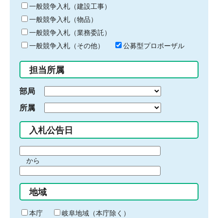
キ
一般競争入札（建設工事）
ー
一般競争入札（物品）
ワ
一般競争入札（業務委託）
ー
ド
一般競争入札（その他）
公募型プロポーザル
を
入
担当所属
力
部局
所属
入札公告日
期
から
間
期
の
間
始
地域
の
ま
終
り
わ
本庁
岐阜地域（本庁除く）