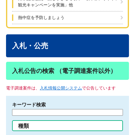
観光キャンペーンを実施」他
熱中症を予防しましょう
本
文
入札・公売
入札公告の検索 （電子調達案件以外）
電子調達案件は、
入札情報公開システム
で公告しています
キーワード検索
検
索
す
種類
る