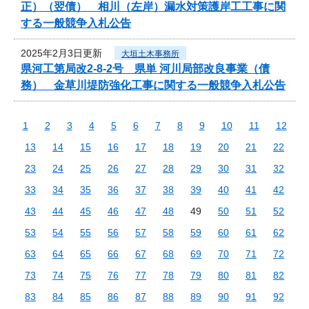
正）（翌債） 相川（左岸）漏水対策護岸工工事に関
する一般競争入札公告
2025年2月3日更新
大垣土木事務所
県河工第局改2-8-2号 県単 河川局部改良事業（債
務） 金草川堤防強化工事に関する一般競争入札公告
1
2
3
4
5
6
7
8
9
10
11
12
13
14
15
16
17
18
19
20
21
22
23
24
25
26
27
28
29
30
31
32
33
34
35
36
37
38
39
40
41
42
43
44
45
46
47
48
49
50
51
52
53
54
55
56
57
58
59
60
61
62
63
64
65
66
67
68
69
70
71
72
73
74
75
76
77
78
79
80
81
82
83
84
85
86
87
88
89
90
91
92