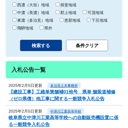
り
西濃（大垣）地域
揖斐地域
中濃（美濃）地域
郡上地域
可茂地域
東濃（多治見）地域
恵那地域
下呂地域
飛騨地域
県外
入札公告一覧
2025年2月5日更新
多治見土木事務所
【建設工事】工維単第舗補01他号 県単 舗装道補修
（ゼロ県債）他工事に関する一般競争入札公告
2025年2月5日更新
中津川工業高等学校
岐阜県立中津川工業高等学校への自動販売機設置に係
る一般競争入札公告