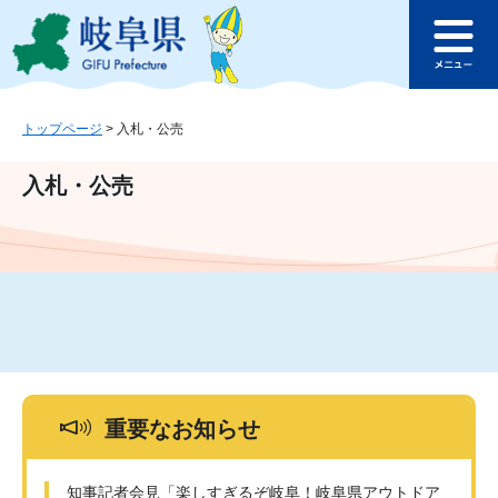
ペ
メ
このページの本文へ
ー
ニ
メ
ジ
ュ
ニ
の
ー
ュ
先
を
ー
頭
飛
トップページ
>
入札・公売
で
ば
す
し
入札・公売
。
て
本
文
へ
重要なお知らせ
知事記者会見「楽しすぎるぞ岐阜！岐阜県アウトドア