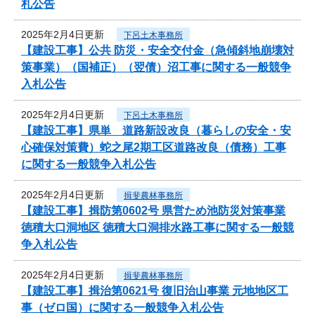
札公告
2025年2月4日更新
下呂土木事務所
【建設工事】公共 防災・安全交付金（急傾斜地崩壊対
策事業）（国補正）（翌債）沼工事に関する一般競争
入札公告
2025年2月4日更新
下呂土木事務所
【建設工事】県単 道路新設改良（暮らしの安全・安
心確保対策費）蛇之尾2期工区道路改良（債務）工事
に関する一般競争入札公告
2025年2月4日更新
揖斐農林事務所
【建設工事】揖防第0602号 県営ため池防災対策事業
徳積大口洞地区 徳積大口洞排水路工事に関する一般競
争入札公告
2025年2月4日更新
揖斐農林事務所
【建設工事】揖治第0621号 復旧治山事業 元地地区工
事（ゼロ国）に関する一般競争入札公告