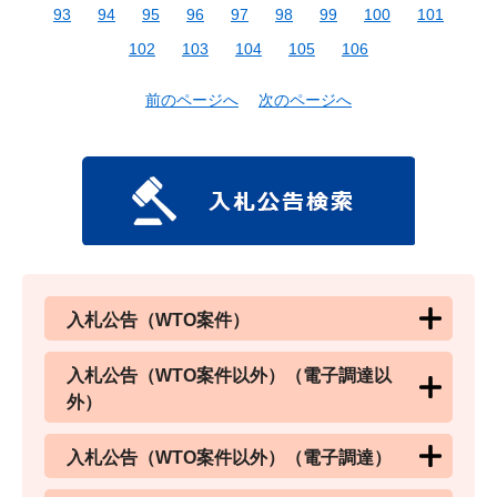
93
94
95
96
97
98
99
100
101
102
103
104
105
106
前のページへ
次のページへ
入札公告（WTO案件）
入札公告（WTO案件以外）（電子調達以
外）
入札公告（WTO案件以外）（電子調達）