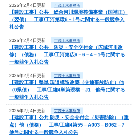
2025年2月4日更新
可茂土木事務所
【建設工事】公共 総合河川環境整備事業（国補正）
（翌債） 工事/工河第環6－1号に関する一般競争入
札公告
2025年2月4日更新
可茂土木事務所
【建設工事】公共 防災・安全交付金（広域河川改
修）（債務） 工事/工河第広6－6－4－1号に関する
一般競争入札公告
2025年2月4日更新
可茂土木事務所
【建設工事】県単 現道構造改築（交通事故防止）他
（0県債） 工事/工維4単第現構－J1 他号に関する
一般競争入札公告
2025年2月4日更新
可茂土木事務所
【建設工事】公共 防災・安全交付金（災害防除）（重
点）他（債務） 工事/工維4第55－A003－B062－7
他号に関する一般競争入札公告