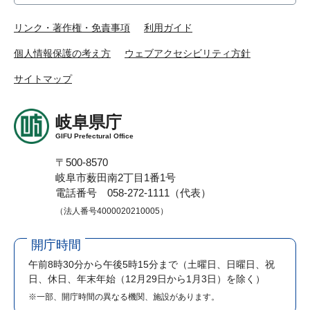
リンク・著作権・免責事項
利用ガイド
個人情報保護の考え方
ウェブアクセシビリティ方針
サイトマップ
岐阜県庁
GIFU Prefectural Office
〒500-8570
岐阜市薮田南2丁目1番1号
電話番号 058-272-1111（代表）
（法人番号4000020210005）
開庁時間
午前8時30分から午後5時15分まで
（土曜日、日曜日、祝
日、休日、年末年始（12月29日から1月3日）を除く）
※一部、開庁時間の異なる機関、施設があります。