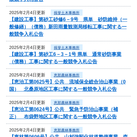
2025年2月4日更新
揖斐土木事務所
【建設工事】第砂工砂修6－9号 県単 砂防維持（一
般修繕）（債務）新田雨量観測局移転工事に関する一
般競争入札公告
2025年2月4日更新
揖斐土木事務所
【建設工事】第砂工6－3－1号 県単 通常砂防事業
（債務）工事に関する一般競争入札公告
2025年2月4日更新
恵那農林事務所
【恵治工第0625号】公共 流域保全総合治山事業（0
国） 北桑原地区工事に関する一般競争入札公告
2025年2月4日更新
恵那農林事務所
【恵治工第0624号】公共 緊急予防治山事業（補
正） 布袋野地区工事に関する一般競争入札公告
2025年2月4日更新
恵那農林事務所
【恵林第0606号】公共 山村強靭化林道整備事業 森