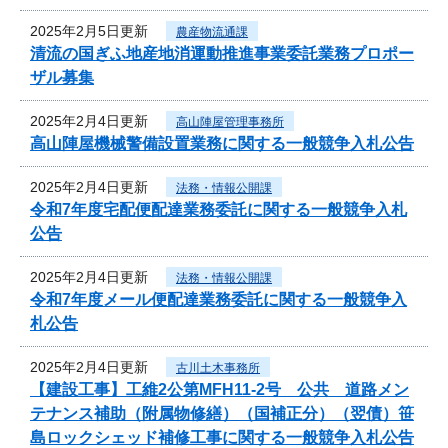
2025年2月5日更新
農産物流通課
清流の国ぎふ地産地消運動推進事業委託業務プロポー
ザル募集
2025年2月4日更新
高山陣屋管理事務所
高山陣屋機械警備設置業務に関する一般競争入札公告
2025年2月4日更新
法務・情報公開課
令和7年度宅配便配達業務委託に関する一般競争入札
公告
2025年2月4日更新
法務・情報公開課
令和7年度メール便配達業務委託に関する一般競争入
札公告
2025年2月4日更新
古川土木事務所
【建設工事】工維2公第MFH11-2号 公共 道路メン
テナンス補助（附属物修繕）（国補正分）（翌債）笹
島ロックシェッド補修工事に関する一般競争入札公告