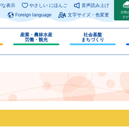
このページの本文へ
がな表示
やさしい にほんご
音声読み上げ
分類
Foreign language
文字サイズ・色変更
さが
産業・農林水産
社会基盤
労働・観光
まちづくり
閉
閉
じ
じ
る
る