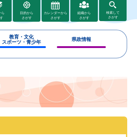
検索して
から
目的から
カレンダーから
組織から
さがす
す
さがす
さがす
さがす
教育・文化
県政情報
スポーツ・青少年
閉
閉
じ
じ
る
る