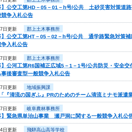
】公交工第HD－05－01－h号/公共 土砂災害対策
般競争入札公告
17日更新
郡上土木事務所
】公交工第HT－05－02－h号/公共 通学路緊急対
競争入札公告
17日更新
郡上土木事務所
】公河工第R6国補正広域5－1－1号/公共防災・安全
る事後審査型一般競争入札公告
17日更新
地域振興課
度「『清流の国ぎふ』PRのためのチーム清流ミナモ派遣
17日更新
岐阜農林事務所
事】緊急県単治山事業 瀬戸洞に関する一般競争入札公
14日更新
飛騨高山高等学校