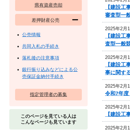
県有資産売却
【建設工事
審査型一
差押財産公売
2025年2月
公売情報
【建設工事
査型一般
共同入札の手続き
2025年2月
落札後の注意事項
【建設工事
銀行振り込みなどによる公
事に関す
売保証金納付手続き
2025年2月
令和7年
指定管理者の募集
2025年2月
【建設工
このページを見ている人は
こんなページも見ています
2025年2月