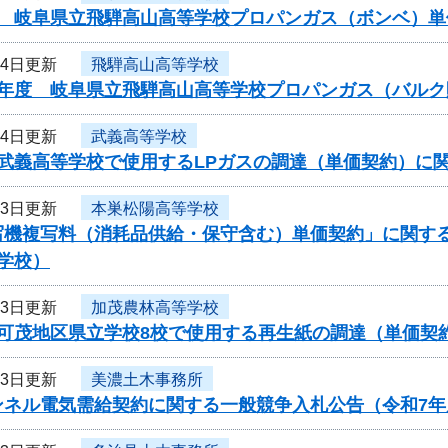
度 岐阜県立飛騨高山高等学校プロパンガス（ボンベ）単
14日更新
飛騨高山高等学校
度年度 岐阜県立飛騨高山高等学校プロパンガス（バル
14日更新
武義高等学校
度武義高等学校で使用するLPガスの調達（単価契約）に
13日更新
本巣松陽高等学校
写機複写料（消耗品供給・保守含む）単価契約」に関す
学校）
13日更新
加茂農林高等学校
度可茂地区県立学校8校で使用する再生紙の調達（単価契
13日更新
美濃土木事務所
ンネル電気需給契約に関する一般競争入札公告（令和7年