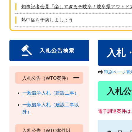
知事記者会見「楽しすぎるぞ岐阜！岐阜県アウトド
熱中症を予防しましょう
本
入札
文
印刷ページ表
入札公告（WTO案件）
入札公
一般競争入札（建設工事）
一般競争入札（建設工事以
電子調達案件は
外）
入札公告（WTO案件以