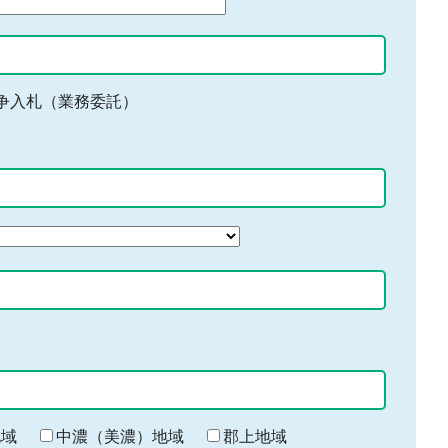
争入札（業務委託）
地域
中濃（美濃）地域
郡上地域