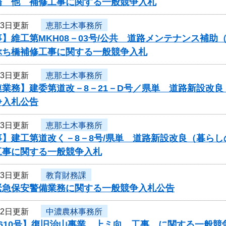
橋 他 補修工事に関する一般競争入札
13日更新
恵那土木事務所
】維工第MKH08－03号/公共 道路メンテナンス補助
ぶち橋補修工事に関する一般競争入札
13日更新
恵那土木事務所
連業務】建委第道改－8－21－D号／県単 道路新設改
争入札公告
13日更新
恵那土木事務所
事】建工第道改く－8－8号/県単 道路新設改良（暮ら
工事に関する一般競争入札
13日更新
教育財務課
緊急保安警備業務に関する一般競争入札公告
12日更新
中濃農林事務所
610号】復旧治山事業 上ミ向 工事 に関する一般競