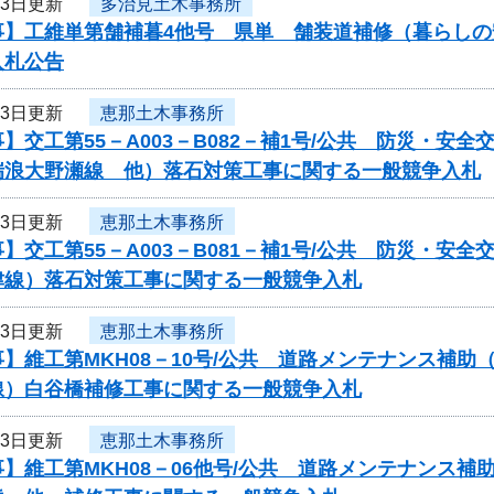
13日更新
多治見土木事務所
事】工維単第舗補暮4他号 県単 舗装道補修（暮らし
入札公告
13日更新
恵那土木事務所
】交工第55－A003－B082－補1号/公共 防災・
瑞浪大野瀬線 他）落石対策工事に関する一般競争入札
13日更新
恵那土木事務所
】交工第55－A003－B081－補1号/公共 防災・
津線）落石対策工事に関する一般競争入札
13日更新
恵那土木事務所
】維工第MKH08－10号/公共 道路メンテナンス補
線）白谷橋補修工事に関する一般競争入札
13日更新
恵那土木事務所
】維工第MKH08－06他号/公共 道路メンテナンス補