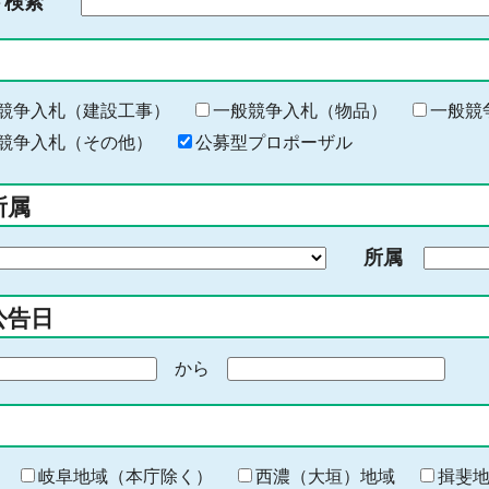
ド検索
検
索
す
る
キ
競争入札（建設工事）
一般競争入札（物品）
一般競
ー
競争入札（その他）
公募型プロポーザル
ワ
ー
所属
ド
を
所属
入
力
公告日
から
期
間
の
終
わ
岐阜地域（本庁除く）
西濃（大垣）地域
揖斐