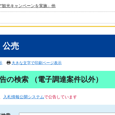
ア観光キャンペーンを実施」他
・公売
示
大きな文字で印刷ページ表示
告の検索 （電子調達案件以外）
、
入札情報公開システム
で公告しています