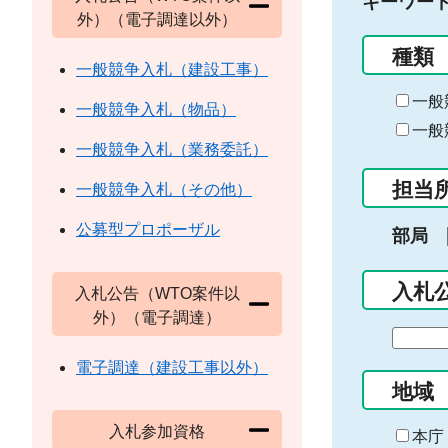
キーワー
外）（電子調達以外）
種類
一般競争入札（建設工事）
一般
一般競争入札（物品）
一般
一般競争入札（業務委託）
担当
一般競争入札（その他）
公募型プロポーザル
部局
入札
入札公告（WTO案件以
外）（電子調達）
期
間
電子調達（建設工事以外）
の
地域
始
入札参加資格
ま
本庁