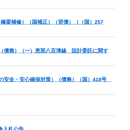
（橋梁補修）（国補正）（翌債）（（国）257
良（債務）（一）恵那八百津線 設計委託に関す
しの安全・安心確保対策）（債務）（国）418号
争入札公告