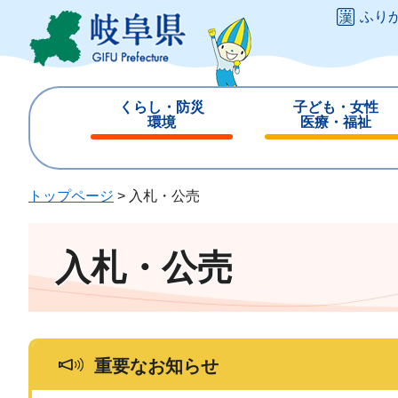
ペ
メ
ふり
ー
ニ
ジ
ュ
の
ー
先
を
くらし・防災
子ども・女性
頭
飛
環境
医療・福祉
で
ば
閉
閉
す
し
じ
じ
。
て
る
る
トップページ
>
入札・公売
本
文
へ
入札・公売
重要なお知らせ