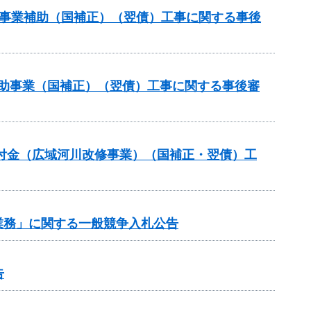
道路事業補助（国補正）（翌債）工事に関する事後
策補助事業（国補正）（翌債）工事に関する事後審
交付金（広域河川改修事業）（国補正・翌債）工
業務」に関する一般競争入札公告
告