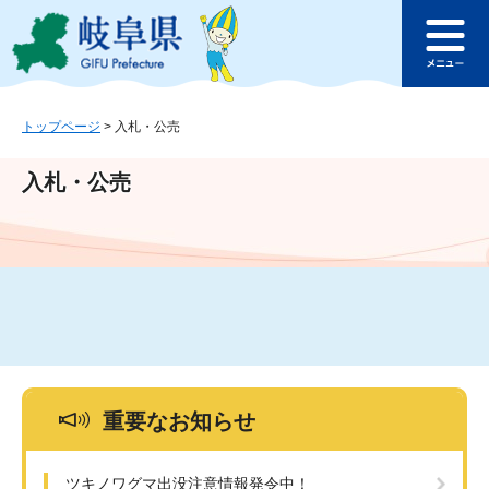
ペ
メ
このページの本文へ
ー
ニ
メ
ジ
ュ
ニ
の
ー
ュ
先
を
ー
頭
飛
トップページ
>
入札・公売
で
ば
す
し
入札・公売
。
て
本
文
へ
重要なお知らせ
ツキノワグマ出没注意情報発令中！