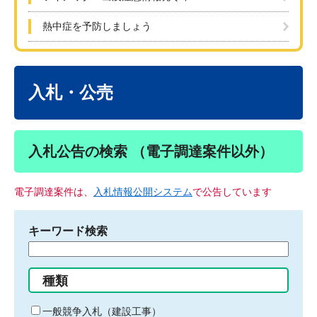
熱中症を予防しましょう
本
文
入札・公売
入札公告の検索 （電子調達案件以外）
電子調達案件は、
入札情報公開システム
で公告しています
キーワード検索
検
索
す
種類
る
キ
一般競争入札（建設工事）