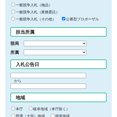
ー
一般競争入札（物品）
ワ
一般競争入札（業務委託）
ー
ド
一般競争入札（その他）
公募型プロポーザル
を
入
担当所属
力
部局
所属
入札公告日
期
から
間
期
の
間
始
地域
の
ま
終
り
わ
本庁
岐阜地域（本庁除く）
り
西濃（大垣）地域
揖斐地域