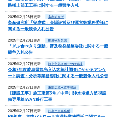
路橋上部工工事に関する一般競争入札
2025年2月28日更新
畜産研究所
畜産研究所「完成式」会場設営及び運営等業務委託に
関する一般競争入札公告
2025年2月28日更新
廃棄物対策課
「ぎふ食べきり運動」普及啓発業務委託に関する一般
競争入札公告
2025年2月27日更新
観光文化スポーツ政策課
令和7年度岐阜県観光入込客統計調査にかかるアンケ
ート調査・分析等業務委託に関する一般競争入札公告
2025年2月27日更新
東部広域水道事務所
【建設工事】施工東第5号／中津川浄水場遠方監視設
備専用線IWAN移行工事
2025年2月27日更新
岐阜土木事務所
R6年度 道路パトロール車運転業務委託に関する一