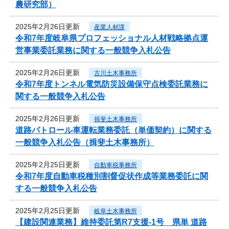
農研究部）
2025年2月26日更新
産業人材課
令和7年度岐阜県プロフェッショナル人材戦略拠点運
営事業委託業務に関する一般競争入札公告
2025年2月26日更新
古川土木事務所
令和7年度トンネル電気防災設備保守点検委託業務に
関する一般競争入札公告
2025年2月26日更新
揖斐土木事務所
道路パトロール車運転業務委託（単価契約）に関する
一般競争入札公告（揖斐土木事務所）
2025年2月25日更新
自動車税事務所
令和7年度自動車税種別割督促状作成等業務委託に関
する一般競争入札公告
2025年2月25日更新
岐阜土木事務所
【建設関連業務】維持委託第R7支援-1号 県単 道路