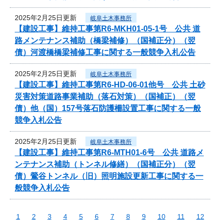
2025年2月25日更新
岐阜土木事務所
【建設工事】維持工事第R6-MKH01-05-1号 公共 道
路メンテナンス補助（橋梁補修）（国補正分）（翌
債）河渡橋橋梁補修工事に関する一般競争入札公告
2025年2月25日更新
岐阜土木事務所
【建設工事】維持工事第R6-HD-06-01他号 公共 土砂
災害対策道路事業補助（落石対策）（国補正）（翌
債）他（国）157号落石防護柵設置工事に関する一般
競争入札公告
2025年2月25日更新
岐阜土木事務所
【建設工事】維持工事第R6-MTH01-6号 公共 道路メ
ンテナンス補助（トンネル修繕）（国補正分）（翌
債）鶯谷トンネル（旧）照明施設更新工事に関する一
般競争入札公告
1
2
3
4
5
6
7
8
9
10
11
12