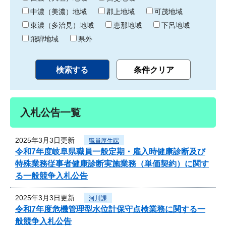
中濃（美濃）地域
郡上地域
可茂地域
東濃（多治見）地域
恵那地域
下呂地域
飛騨地域
県外
入札公告一覧
2025年3月3日更新
職員厚生課
令和7年度岐阜県職員一般定期・雇入時健康診断及び
特殊業務従事者健康診断実施業務（単価契約）に関す
る一般競争入札公告
2025年3月3日更新
河川課
令和7年度危機管理型水位計保守点検業務に関する一
般競争入札公告