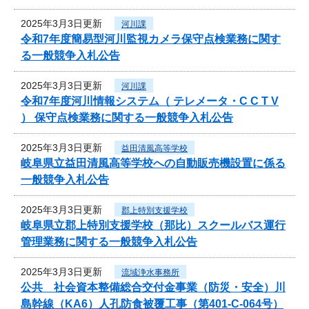
2025年3月3日更新
河川課
令和7年度簡易型河川監視カメラ保守点検業務に関す
る一般競争入札公告
2025年3月3日更新
河川課
令和7年度河川情報システム（ テレメータ・C C T V
） 保守点検業務に関する一般競争入札公告
2025年3月3日更新
益田清風高等学校
岐阜県立益田清風高等学校への自動販売機設置に係る
一般競争入札公告
2025年3月3日更新
郡上特別支援学校
岐阜県立郡上特別支援学校（那比）スクールバス運行
管理業務に関する一般競争入札公告
2025年3月3日更新
流域浄水事務所
公共 社会資本整備総合交付金事業（防災・安全）川
島幹線（KA6）人孔防食被覆工事（第401-C-064号）