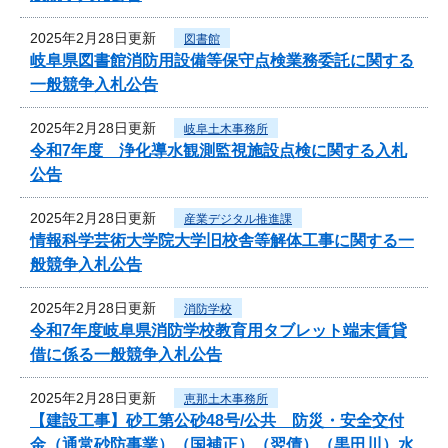
2025年2月28日更新
図書館
岐阜県図書館消防用設備等保守点検業務委託に関する
一般競争入札公告
2025年2月28日更新
岐阜土木事務所
令和7年度 浄化導水観測監視施設点検に関する入札
公告
2025年2月28日更新
産業デジタル推進課
情報科学芸術大学院大学旧校舎等解体工事に関する一
般競争入札公告
2025年2月28日更新
消防学校
令和7年度岐阜県消防学校教育用タブレット端末賃貸
借に係る一般競争入札公告
2025年2月28日更新
恵那土木事務所
【建設工事】砂工第公砂48号/公共 防災・安全交付
金（通常砂防事業）（国補正）（翌債）（黒田川）水