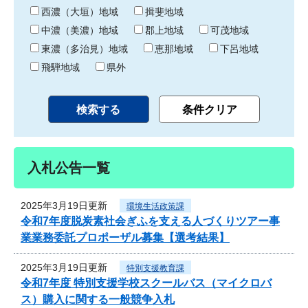
り
西濃（大垣）地域
揖斐地域
中濃（美濃）地域
郡上地域
可茂地域
東濃（多治見）地域
恵那地域
下呂地域
飛騨地域
県外
入札公告一覧
2025年3月19日更新
環境生活政策課
令和7年度脱炭素社会ぎふを支える人づくりツアー事
業業務委託プロポーザル募集【選考結果】
2025年3月19日更新
特別支援教育課
令和7年度 特別支援学校スクールバス（マイクロバ
ス）購入に関する一般競争入札