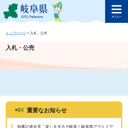
ペ
メ
このページの本文へ
ー
ニ
メ
ジ
ュ
ニ
の
ー
ュ
先
を
ー
頭
飛
トップページ
>
入札・公売
で
ば
す
し
入札・公売
。
て
本
文
へ
重要なお知らせ
知事記者会見「楽しすぎるぞ岐阜！岐阜県アウトドア