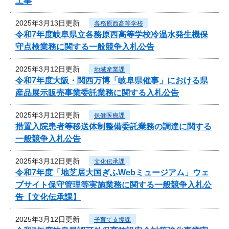
工事
2025年3月13日更新
各務原西高等学校
令和7年度岐阜県立各務原西高等学校冷温水発生機保
守点検業務に関する一般競争入札公告
2025年3月12日更新
地域産業課
令和7年度大阪・関西万博「岐阜県催事」における県
産品展示販売事業委託業務に関する入札公告
2025年3月12日更新
保健医療課
措置入院患者等移送体制整備委託業務の調達に関する
一般競争入札公告
2025年3月12日更新
文化伝承課
令和7年度「地芝居大国ぎふWebミュージアム」ウェ
ブサイト保守管理等実施業務に関する一般競争入札公
告【文化伝承課】
2025年3月12日更新
子育て支援課