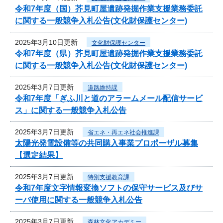
令和7年度（国）芥見町屋遺跡発掘作業支援業務委託
に関する一般競争入札公告(文化財保護センター)
2025年3月10日更新
文化財保護センター
令和7年度（県）芥見町屋遺跡発掘作業支援業務委託
に関する一般競争入札公告(文化財保護センター)
2025年3月7日更新
道路維持課
令和7年度「ぎふ川と道のアラームメール配信サービ
ス」に関する一般競争入札公告
2025年3月7日更新
省エネ・再エネ社会推進課
太陽光発電設備等の共同購入事業プロポーザル募集
【選定結果】
2025年3月7日更新
特別支援教育課
令和7年度文字情報変換ソフトの保守サービス及びサ
ーバ使用に関する一般競争入札公告
2025年3月7日更新
森林文化アカデミー