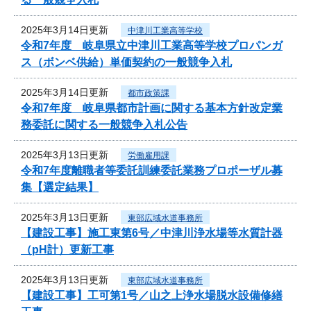
2025年3月14日更新
中津川工業高等学校
令和7年度 岐阜県立中津川工業高等学校プロパンガ
ス（ボンベ供給）単価契約の一般競争入札
2025年3月14日更新
都市政策課
令和7年度 岐阜県都市計画に関する基本方針改定業
務委託に関する一般競争入札公告
2025年3月13日更新
労働雇用課
令和7年度離職者等委託訓練委託業務プロポーザル募
集【選定結果】
2025年3月13日更新
東部広域水道事務所
【建設工事】施工東第6号／中津川浄水場等水質計器
（pH計）更新工事
2025年3月13日更新
東部広域水道事務所
【建設工事】工可第1号／山之上浄水場脱水設備修繕