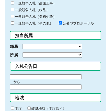
キ
一般競争入札（建設工事）
ー
一般競争入札（物品）
ワ
一般競争入札（業務委託）
ー
ド
一般競争入札（その他）
公募型プロポーザル
を
入
担当所属
力
部局
所属
入札公告日
期
から
間
期
の
間
始
地域
の
ま
終
り
わ
本庁
岐阜地域（本庁除く）