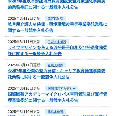
令和7年度岐阜県認可外保育施設安全対策強化事業実
施業務委託に関する一般競争入札公告
2025年3月12日更新
障害福祉課
岐阜県介護人材確保・職場環境改善等事業委託業務に
関する一般競争入札公告
2025年3月11日更新
子育て支援課
ライフデザインを考える啓発冊子印刷及び発送業務委
託に関する一般競争入札公告
2025年3月11日更新
産業人材課
令和7年度企業の魅力発信・キャリア教育推進事業委
託業務に関する一般競争入札公告
2025年3月10日更新
国際園芸アカデミー
国際園芸アカデミーマイクロバス車両管理及び運行管
理業務委託に関する一般競争入札公告
2025年3月10日更新
薬務水道課