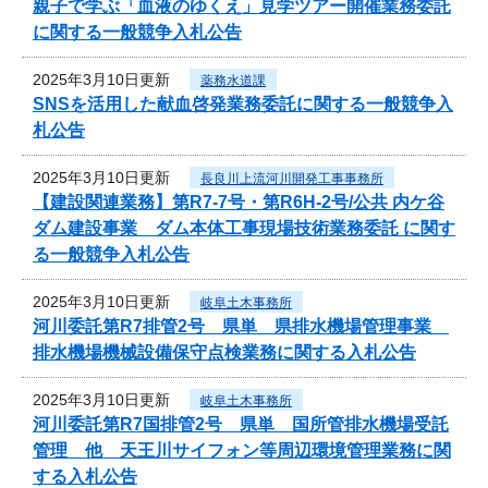
親子で学ぶ「血液のゆくえ」見学ツアー開催業務委託
に関する一般競争入札公告
2025年3月10日更新
薬務水道課
SNSを活用した献血啓発業務委託に関する一般競争入
札公告
2025年3月10日更新
長良川上流河川開発工事事務所
【建設関連業務】第R7-7号・第R6H-2号/公共 内ケ谷
ダム建設事業 ダム本体工事現場技術業務委託 に関す
る一般競争入札公告
2025年3月10日更新
岐阜土木事務所
河川委託第R7排管2号 県単 県排水機場管理事業
排水機場機械設備保守点検業務に関する入札公告
2025年3月10日更新
岐阜土木事務所
河川委託第R7国排管2号 県単 国所管排水機場受託
管理 他 天王川サイフォン等周辺環境管理業務に関
する入札公告