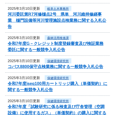
2025年3月10日更新
岐阜土木事務所
河川委託第R7河修樋点2号 県単 河川維持修繕事
業 樋門設備等河川管理施設点検業務に関する入札公
告
2025年3月10日更新
森林活用推進課
令和7年度G－クレジット制度登録審査及び検証業務
委託に関する一般競争入札公告
2025年3月10日更新
保健環境研究所
コバス8800保守点検業務に関する一般競争入札公告
2025年3月10日更新
保健環境研究所
令和7年度iseq100用カートリッジ購入（単価契約）に
関する一般競争入札公告
2025年3月10日更新
保健環境研究所
令和7年度「試験研究に係る検査及び庁舎管理（空調
設備）に使用するガス」（単価契約）の購入に関する