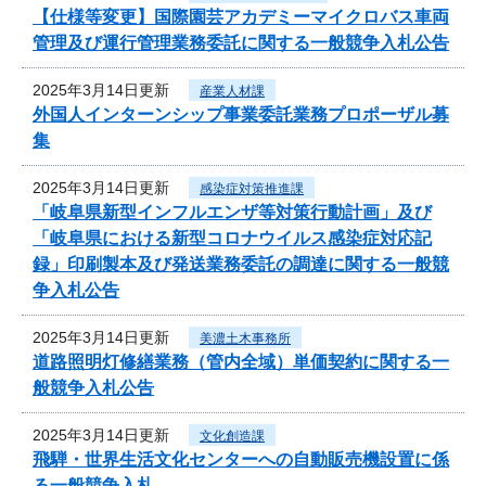
【仕様等変更】国際園芸アカデミーマイクロバス車両
管理及び運行管理業務委託に関する一般競争入札公告
2025年3月14日更新
産業人材課
外国人インターンシップ事業委託業務プロポーザル募
集
2025年3月14日更新
感染症対策推進課
「岐阜県新型インフルエンザ等対策行動計画」及び
「岐阜県における新型コロナウイルス感染症対応記
録」印刷製本及び発送業務委託の調達に関する一般競
争入札公告
2025年3月14日更新
美濃土木事務所
道路照明灯修繕業務（管内全域）単価契約に関する一
般競争入札公告
2025年3月14日更新
文化創造課
飛騨・世界生活文化センターへの自動販売機設置に係
る一般競争入札