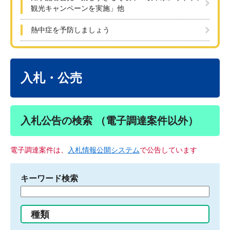
観光キャンペーンを実施」他
熱中症を予防しましょう
本
文
入札・公売
入札公告の検索 （電子調達案件以外）
電子調達案件は、
入札情報公開システム
で公告しています
キーワード検索
検
索
す
種類
る