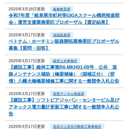
2025年3月18日更新
義務教育課
令和7年度「岐阜県市町村等GIGAスクール構想推進部
会」運営支援業務委託プロポーザル【選定結果】
2025年3月17日更新
地域産業課
ベトナム・ホーチミン販路開拓業務委託プロポーザル
募集【質問・回答】
2025年3月17日更新
岐阜土木事務所
【建設工事】維持工事第R6-MKH01-09号 公共 道
路メンテナンス補助（橋梁補修）（国補正分）（翌
債）八幡大橋橋梁補修工事に関する一般競争入札公告
2025年3月17日更新
産業デジタル推進課
【建設工事】ソフトピアジャパン・センタービル及び
アネックス電力量計更新工事に関する一般競争入札公
告
2025年3月17日更新
長良川上流河川開発工事事務所