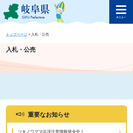
ペ
メ
このページの本文へ
ー
ニ
メ
ジ
ュ
ニ
の
ー
ュ
先
を
ー
頭
飛
トップページ
>
入札・公売
で
ば
す
し
入札・公売
。
て
本
文
へ
重要なお知らせ
ツキノワグマ出没注意情報発令中！