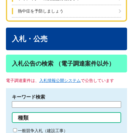
熱中症を予防しましょう
本
文
入札・公売
入札公告の検索 （電子調達案件以外）
電子調達案件は、
入札情報公開システム
で公告しています
キーワード検索
検
索
す
種類
る
キ
一般競争入札（建設工事）