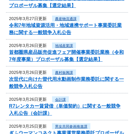
プロポーザル募集【選定結果】
2025年3月27日更新
農産物流通課
令和7年地域資源活用・地域連携サポート事業委託業
務に関する一般競争入札公告
2025年3月26日更新
地域産業課
首都圏県産品販売促進フェア開催事業委託業務（令和
7年度事業）プロポーザル募集【選定結果】
2025年3月26日更新
農村振興課
次世代に向けた曽代用水動画制作業務委託に関する一
般競争入札公告
2025年3月26日更新
会計課
R7レンタカー賃貸借（単価契約）に関する一般競争
入札公告（会計課）
2025年3月25日更新
男女共同参画推進課
ぎふウーマンコネクト事業運営業務委託プロポーザル