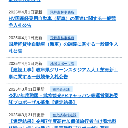
2025年4月1日更新
飛騨農林事務所
HV国産軽乗用自動車（新車）の調達に関する一般競
争入札公告
2025年4月1日更新
飛騨農林事務所
国産軽貨物自動車（新車）の調達に関する一般競争入
札公告
2025年4月1日更新
地域スポーツ課
【建設工事】岐阜県グリーンスタジアム人工芝更新工
事に関する一般競争入札公告
2025年3月31日更新
観光企画課
令和7年度戦国・武将観光PRキャラバン等運営業務委
託プロポーザル募集【選定結果】
2025年3月31日更新
観光誘客推進課
【選定結果】令和7年度高付加価値旅行者向け着地型