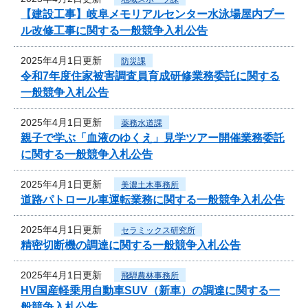
【建設工事】岐阜メモリアルセンター水泳場屋内プー
ル改修工事に関する一般競争入札公告
2025年4月1日更新
防災課
令和7年度住家被害調査員育成研修業務委託に関する
一般競争入札公告
2025年4月1日更新
薬務水道課
親子で学ぶ「血液のゆくえ」見学ツアー開催業務委託
に関する一般競争入札公告
2025年4月1日更新
美濃土木事務所
道路パトロール車運転業務に関する一般競争入札公告
2025年4月1日更新
セラミックス研究所
精密切断機の調達に関する一般競争入札公告
2025年4月1日更新
飛騨農林事務所
HV国産軽乗用自動車SUV（新車）の調達に関する一
般競争入札公告