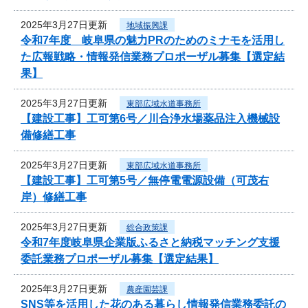
2025年3月27日更新
地域振興課
令和7年度 岐阜県の魅力PRのためのミナモを活用し
た広報戦略・情報発信業務プロポーザル募集【選定結
果】
2025年3月27日更新
東部広域水道事務所
【建設工事】工可第6号／川合浄水場薬品注入機械設
備修繕工事
2025年3月27日更新
東部広域水道事務所
【建設工事】工可第5号／無停電電源設備（可茂右
岸）修繕工事
2025年3月27日更新
総合政策課
令和7年度岐阜県企業版ふるさと納税マッチング支援
委託業務プロポーザル募集【選定結果】
2025年3月27日更新
農産園芸課
SNS等を活用した花のある暮らし情報発信業務委託の