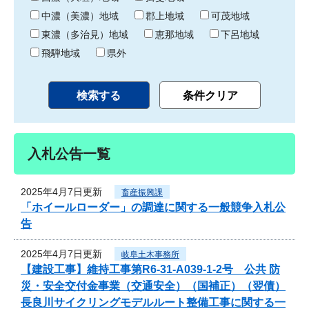
中濃（美濃）地域
郡上地域
可茂地域
東濃（多治見）地域
恵那地域
下呂地域
飛騨地域
県外
入札公告一覧
2025年4月7日更新
畜産振興課
「ホイールローダー」の調達に関する一般競争入札公
告
2025年4月7日更新
岐阜土木事務所
【建設工事】維持工事第R6-31-A039-1-2号 公共 防
災・安全交付金事業（交通安全）（国補正）（翌債）
長良川サイクリングモデルルート整備工事に関する一