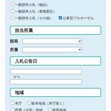
ー
一般競争入札（物品）
ワ
一般競争入札（業務委託）
ー
ド
一般競争入札（その他）
公募型プロポーザル
を
入
担当所属
力
部局
所属
入札公告日
期
から
間
期
の
間
始
地域
の
ま
終
り
わ
本庁
岐阜地域（本庁除く）
り
西濃（大垣）地域
揖斐地域