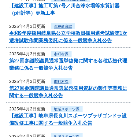
【建設工事】施工可第7号／川合浄水場等水質計器
（pH計等）更新工事
2025年4月3日更新
高校教育課
令和9年度採用岐阜県公立学校教員採用選考試験第1次
選考試験作問業務委託に係る一般競争入札公告
2025年4月3日更新
市町村課
第27回参議院議員通常選挙啓発に関する各種広告代理
業務に係る一般競争入札公告
2025年4月3日更新
市町村課
第27回参議院議員通常選挙啓発用資材の製作等業務に
関する一般競争入札公告
2025年4月2日更新
地域スポーツ課
【建設工事】岐阜県長良川スポーツプラザゴンドラ設
備改修工事に関する一般競争入札公告
2025年4月2日更新
地域スポーツ課