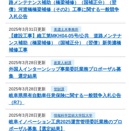
路メンテナンス補助（橋梁補修）（国補正分）（翌
債）河渡橋橋梁補修（その2）工事に関する一般競争
入札公告
2025年3月31日更新
美濃土木事務所
【建設工事】維工第MKH04-05号/公共 道路メンテナ
ンス補助（橋梁補修）（国補正分）（翌債）新美濃橋
補修工事
2025年3月28日更新
産業人材課
外国人インターンシップ事業委託業務プロポーザル募
集 選定結果
2025年3月28日更新
管財課
岐阜県県有自動車任意保険に関する一般競争入札公告
（R7）
2025年3月28日更新
情報科学芸術大学院大学
岐阜イノベーション工房2025運営管理委託業務のプロ
ポーザル募集【選定結果】